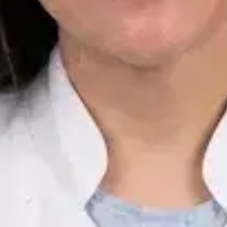
ES
Médica General — Enfermedad Vascular Periférica y
Rehabilitación Cardiopulmonar
Dra. Luz Marina Zuluaga Ríos
Idiomas
Spanish
Elegir hora
Ver perfil
ES
Médica General — Urgencias y Medicina Estética
Dra. María Fernanda Ocampo Mora