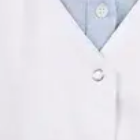
Idiomas
Spanish
Elegir hora
Ver perfil
ES
Médica — Pediatría y Medicina Estética
Dra. María Silvina Irale Tunkiewicz
Idiomas
Spanish