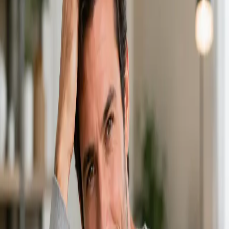
€39
Duration
15 min
Más información
:
Consulta Médica General
Reservar cita
General
Justificante Médico
From
€35
Duration
15 min
Más información
:
Justificante Médico
Reservar cita