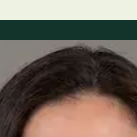
Our Team
Médicos en Spain
Médicos de cabecera autorizados disponibles para consultas
online. Cada perfil incluye cualificaciones, idiomas y número
de colegiado.
ES
Médica Especialista — Cirugía Cardiovascular
Dra. Eszter Szilágyi