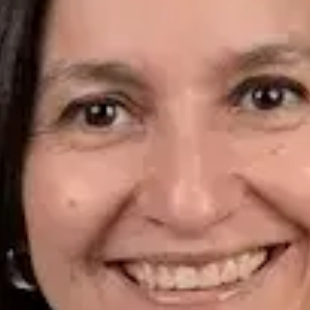
Idiomas
Spanish, English, Hungarian, German
Elegir hora
Ver perfil
ES
Médico Especialista — Dermatología
Dr. Alfredo del Valle Moreno Montañez
Idiomas
Spanish, English
Elegir hora
Ver perfil