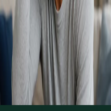
15 min
Más información
:
Atención Primária Pediatria
Reservar cita
General
Caída del Cabello
From
€39
Duration
15 min
Más información
:
Caída del Cabello
Reservar cita
1
/
4