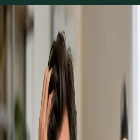
Áreas de práctica
Consultas de medicina
general disponibles
18 consultas que puedes reservar online con un médico de
cabecera en nuestra red en Spain. Los perfiles se actualizan a
medida que el equipo crece.
1
/
4
General
Consulta Médica General
From