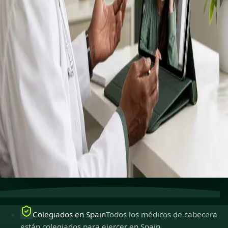
en
España
Médicos de cabecera registrados para ejercer en Spain.
Reservar cita
Ver perfiles
Habla con un médico de cabecera
Consulta con un
médico de cabecera colegiado desde la comodidad de tu
casa.
Seguro y confidencial
Tus conversaciones son
privadas, seguras y cifradas.
Citas rápidas
Reserva citas que se adapten a ti, incluso
el mismo día.
Colegiados en Spain
Todos los médicos de cabecera
están colegiados para ejercer en Spain.