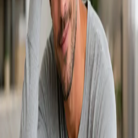
General
Renovación de Tratamiento
From
€29
Duration
15 min
Más información
:
Renovación de Tratamiento
Reservar cita
General
Atención Primária Pediatria
From
€39
Duration