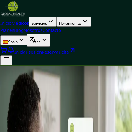
Inicio
Médicos
Servicios
Herramientas
Planes
Blog
Nosotros
Contacto
Spain
es
Iniciar sesión
Reservar cita