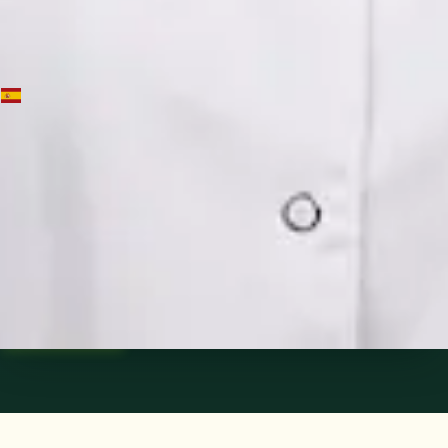
Elegir hora
Ver perfil
ES
Psiquiatra Consultora — Neuropsicofarmacología
Dra. Mónica Fabiana Cornejo Román
Idiomas
Spanish
Elegir hora
Ver perfil