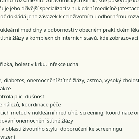
ámci rozsáhlé sítě zdravotnických klinik, kde poskytuje ko
je jeho dřívější specializaci v nukleární medicíně (atestac
což dokládá jeho závazek k celoživotnímu odbornému rozvo
ukleární medicíny a odbornosti v obecném praktickém lék
tné žlázy a komplexních interních stavů, kde zobrazovací v
ipka, bolest v krku, infekce ucha
iabetes, onemocnění štítné žlázy, astma, vysoký chole
eakce
rola plic, dušnost
e nálezů, koordinace péče
cích metod v nukleární medicíně, screening, koordinace o
dování onemocnění štítné žlázy
v oblasti životního stylu, doporučení ke screeningu
vrzení