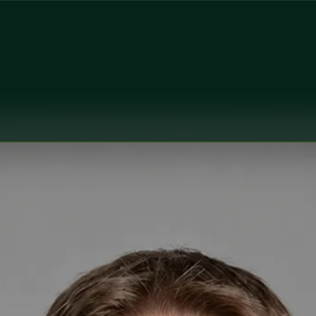
tor
ealth Czechia MUDr Libor Hlavaty — General practice medic