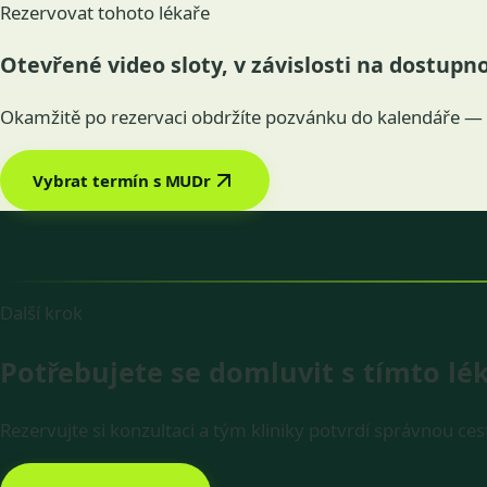
Rezervovat tohoto lékaře
Otevřené video sloty, v závislosti na dostupno
Okamžitě po rezervaci obdržíte pozvánku do kalendáře —
Vybrat termín s MUDr
Další krok
Potřebujete se domluvit s tímto l
Rezervujte si konzultaci a tým kliniky potvrdí správnou ce