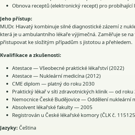
Obnova receptů (elektronický recept) pro probíhající 
Jeho přístup:
MUDr. Hlavatý kombinuje silné diagnostické zázemí z nukl
která je u ambulantního lékaře výjimečná. Zaměřuje se na
přistupovat ke složitým případům s jistotou a přehledem.
Kvalifikace a zkušenosti:
Atestace — Všeobecné praktické lékařství (2022)
Atestace — Nukleární medicína (2012)
CME diplom — platný do roku 2030
Praktický lékař v síti zdravotnických klinik — od rok
Nemocnice České Budějovice — Oddělení nukleární me
Absolvent lékařské fakulty — 2005
Registrován u České lékařské komory (ČLK č. 11512
Jazyky:
Čeština