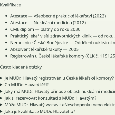
Kvalifikace
Atestace — Všeobecné praktické lékařství (2022)
Atestace — Nukleární medicína (2012)
CME diplom — platný do roku 2030
Praktický lékař v síti zdravotnických klinik — od rok
Nemocnice České Budějovice — Oddělení nukleární me
Absolvent lékařské fakulty — 2005
Registrován u České lékařské komory (ČLK č. 11512
Často kladené otázky
Je MUDr. Hlavatý registrován u České lékařské komory?
Co MUDr. Hlavatý léčí?
Jaký má MUDr. Hlavatý přínos z oblasti nukleární medic
Jak si rezervovat konzultaci s MUDr. Hlavatým?
Může MUDr. Hlavatý vystavit eNeschopenku nebo elektr
Jaká je kvalifikace MUDr. Hlavatého?