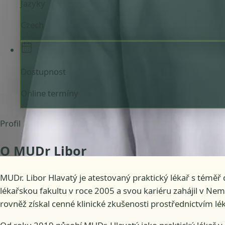
Jazyky
Czech
Dostupnost
Online termíny
Profil
O MUDr Libor
MUDr. Libor Hlavatý je atestovaný praktický lékař s téměř
lékařskou fakultu v roce 2005 a svou kariéru zahájil v Ne
rovněž získal cenné klinické zkušenosti prostřednictvím l