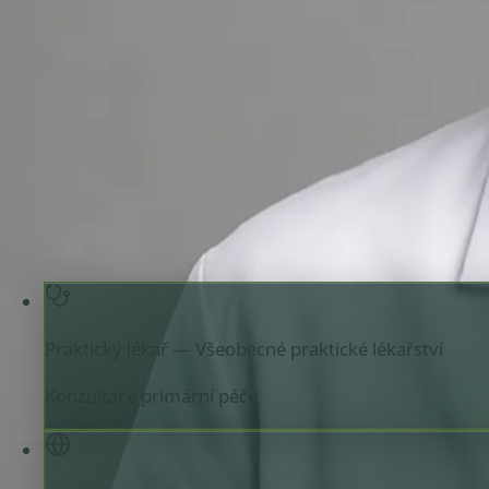
Praktický lékař — Všeobecné praktické lékařství
Zkontrolujte podrobnosti profilu lékaře, oblasti konzultac
naplánováním vaší schůzky.
Praktický lékař — Všeobecné praktické lékařství
Czec
Registrováno v Czechia
Online konzultace k dispozici
Vybrat termín s MUDr
Ověřit registraci
Praktický lékař — Všeobecné praktické lékařství
Konzultace primární péče