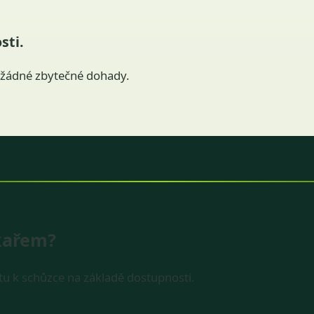
sti.
 žádné zbytečné dohady.
ékařem?
stu k schůzce na základě dostupnosti.