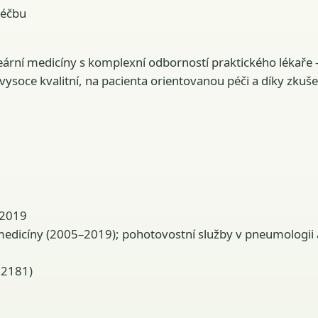
léčbu
eární medicíny s komplexní odborností praktického lékaře 
 vysoce kvalitní, na pacienta orientovanou péči a díky zk
u 2019
dicíny (2005–2019); pohotovostní služby v pneumologii a
52181)