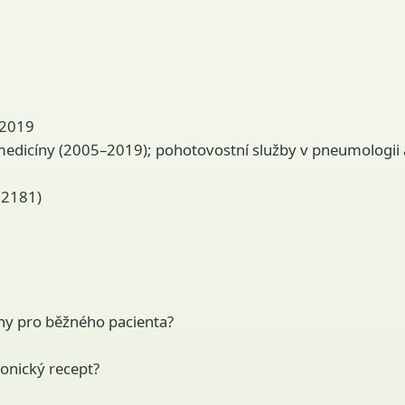
u 2019
dicíny (2005–2019); pohotovostní služby v pneumologii a
52181)
íny pro běžného pacienta?
onický recept?