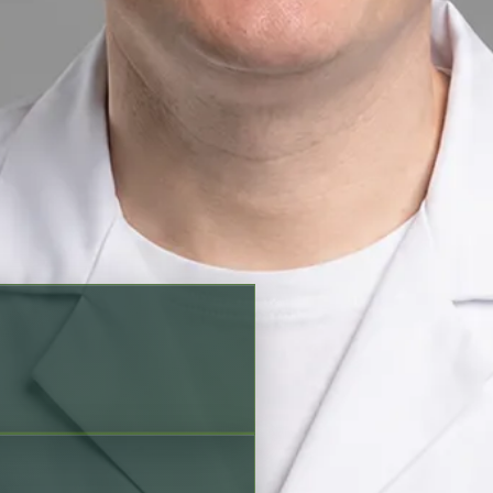
í a možnosti rezervace před
hia
Czech
Ověřený profil