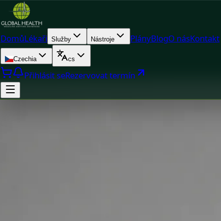
Domů
Lékaři
Plány
Blog
O nás
Kontakt
Služby
Nástroje
Czechia
cs
Přihlásit se
Rezervovat termín
Doc
MUDr Libor Hlavaty — General practice medicine, Global H