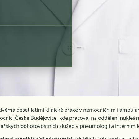
 dvěma desetiletími klinické praxe v nemocničním i ambula
mocnici České Budějovice, kde pracoval na oddělení nukleá
ékařských pohotovostních služeb v pneumologii a interním l