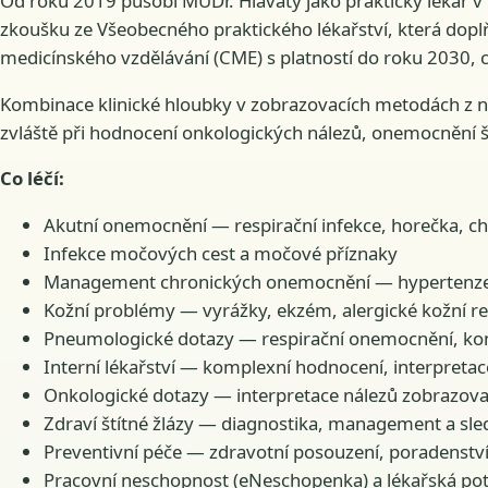
Od roku 2019 působí MUDr. Hlavatý jako praktický lékař v r
zkoušku ze Všeobecného praktického lékařství, která doplňu
medicínského vzdělávání (CME) s platností do roku 2030, 
Kombinace klinické hloubky v zobrazovacích metodách z n
zvláště při hodnocení onkologických nálezů, onemocnění ští
Co léčí:
Akutní onemocnění — respirační infekce, horečka, chř
Infekce močových cest a močové příznaky
Management chronických onemocnění — hypertenze, d
Kožní problémy — vyrážky, ekzém, alergické kožní r
Pneumologické dotazy — respirační onemocnění, kont
Interní lékařství — komplexní hodnocení, interpretac
Onkologické dotazy — interpretace nálezů zobrazova
Zdraví štítné žlázy — diagnostika, management a sle
Preventivní péče — zdravotní posouzení, poradenství 
Pracovní neschopnost (eNeschopenka) a lékařská pot