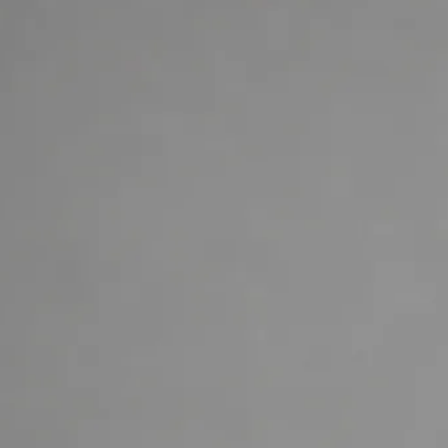
consultation.
+
+
Zpět na tým v Czechia
Profil lékaře
MUDr Libor Hlavaty