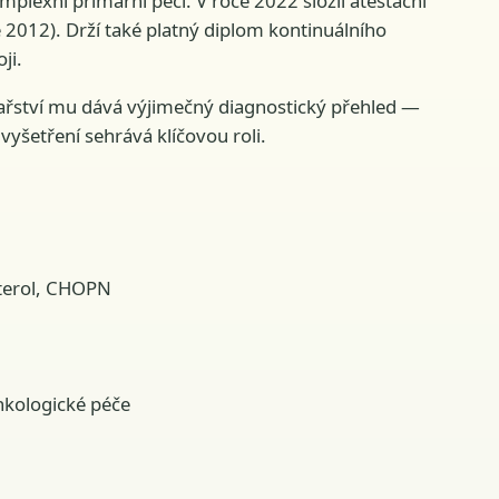
mplexní primární péči. V roce 2022 složil atestační
e 2012). Drží také platný diplom kontinuálního
ji.
ařství mu dává výjimečný diagnostický přehled —
yšetření sehrává klíčovou roli.
sterol, CHOPN
nkologické péče