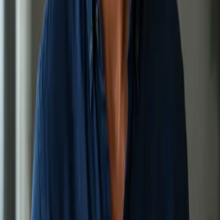
Vybrat termín
:
Druhý lékařský názor
1,200 Kč
Správa chronických onemocnění
Průběžná správa chronických onemocnění na úrovni
praktického lékaře přes bezpečný videohovor, doplňující —
nikoli nahrazující — vašeho registrujícího českého praktického
lékaře.
20 min
Zobrazit podrobnosti o službě
:
Správa chronických onemocnění
Vybrat termín
:
Správa chronických onemocnění
1,000 Kč
Vypadávání vlasů
Komplexní konzultace vypadávání vlasů přes bezpečný
videohovor s lékaři registrovanými v ČLK — identifikace příčiny