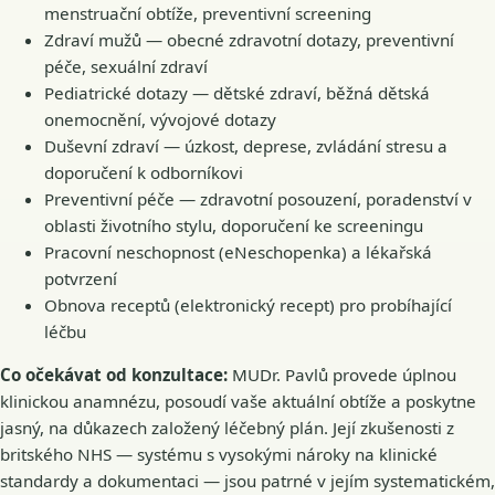
menstruační obtíže, preventivní screening
Zdraví mužů — obecné zdravotní dotazy, preventivní
péče, sexuální zdraví
Pediatrické dotazy — dětské zdraví, běžná dětská
onemocnění, vývojové dotazy
Duševní zdraví — úzkost, deprese, zvládání stresu a
doporučení k odborníkovi
Preventivní péče — zdravotní posouzení, poradenství v
oblasti životního stylu, doporučení ke screeningu
Pracovní neschopnost (eNeschopenka) a lékařská
potvrzení
Obnova receptů (elektronický recept) pro probíhající
léčbu
Co očekávat od konzultace:
MUDr. Pavlů provede úplnou
klinickou anamnézu, posoudí vaše aktuální obtíže a poskytne
jasný, na důkazech založený léčebný plán. Její zkušenosti z
britského NHS — systému s vysokými nároky na klinické
standardy a dokumentaci — jsou patrné v jejím systematickém,