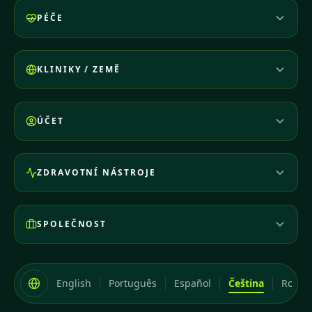
PÉČE
KLINIKY / ZEMĚ
ÚČET
ZDRAVOTNÍ NÁSTROJE
SPOLEČNOST
English
Português
Español
Čeština
Româ