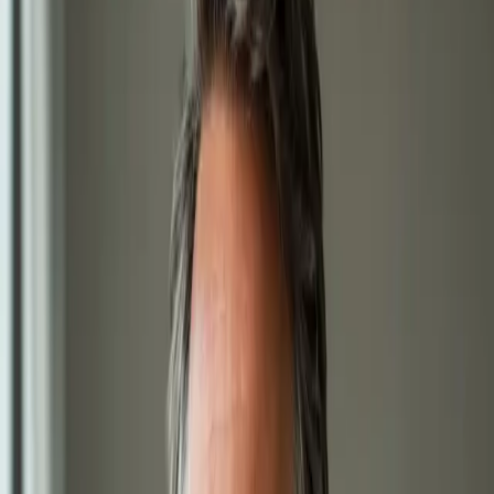
vystaví eNeschopenku elektronicky, je-li to klinicky
odůvodněno. Termín ještě dnes.
15 min
Zobrazit podrobnosti o službě
:
eNeschopenka online
Vybrat termín
:
eNeschopenka online
650 Kč
Obnova léčby online
Stabilní léčba, která funguje — ale potřebujete obnovu? Lékař
registrovaný v ČLK posoudí vaši léčbu na videu a vystaví
eRecept, je-li to klinicky indikováno. Termín ještě dnes.
15 min
Zobrazit podrobnosti o službě
:
Obnova léčby online
Vybrat termín
:
Obnova léčby online