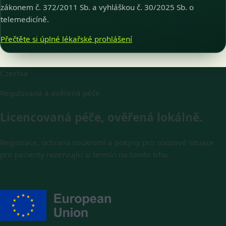
zákonem č. 372/2011 Sb. a vyhláškou č. 30/2025 Sb. o
telemedicíně.
Přečtěte si úplné lékařské prohlášení
Czechia
Regulovaná a ověřená péče
Licencovaná péče, ověřená lokálně.
Registrace, ochrana soukromí a pokyny pro nouzové situace
pro pacienty rezervující si termín na tomto trhu.