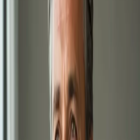
900 Kč
Dětský lékař
Nemocné dítě a čekání na termín? Lékař registrovaný v ČLK
posoudí zdravotní stav vašeho dítěte přes bezpečný
videohovor. Termín ve stejný den, odkudkoli z České republiky.
15 min
Zobrazit podrobnosti o službě
:
Dětský lékař
Vybrat termín
:
Dětský lékař
1,250 Kč
Hubnutí s lékařem online
Lékař registrovaný v ČLK posoudí metabolické a hormonální
příčiny nadváhy a sestaví individuální plán správy hmotnosti
přes videokonsultaci.