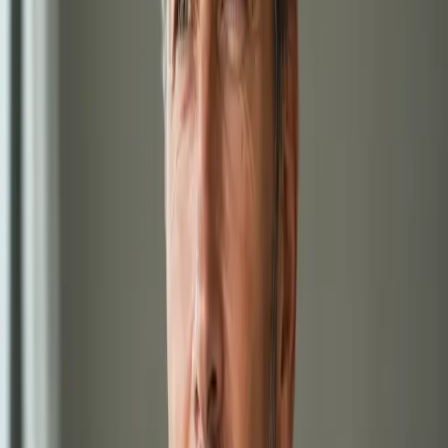
15 min
Zobrazit podrobnosti o službě
:
Hubnutí s lékařem online
Vybrat termín
:
Hubnutí s lékařem online
1,000 Kč
Duševní zdraví online
Úzkost, deprese nebo jiné duševní obtíže? Lékař registrovaný v
ČLK posoudí vaši situaci přes bezpečný videohovor. Diskrétní
konzultace, termín ještě dnes.
20 min
Zobrazit podrobnosti o službě
:
Duševní zdraví online
Vybrat termín
:
Duševní zdraví online
1,000 Kč
Cestovní medicína