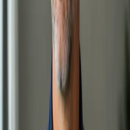
Zobrazit podrobnosti o službě
:
Doporučení ke specialistovi a
žádanky na vyšetření
Vybrat termín
:
Doporučení ke specialistovi a žádanky na vyšetření
950 Kč
Kožní konzultace online
Vyrážka, ekzém, akné nebo jiný kožní problém? Lékař
registrovaný v ČLK posoudí váš stav přes bezpečný videohovor.
Termín ještě dnes, odkudkoli z České republiky.
15 min
Zobrazit podrobnosti o službě
:
Kožní konzultace online
Vybrat termín
:
Kožní konzultace online
1,200 Kč
Pohybové a bolestivé potíže