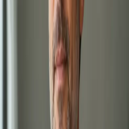
Cestujete do oblasti s malárií? Antimalarika jsou léky na
předpis — lékař registrovaný v ČLK posoudí rizika a vystaví
eRecept. Termín ještě dnes.
15 min
Zobrazit podrobnosti o službě
:
Cestovní medicína
Vybrat termín
:
Cestovní medicína
850 Kč
Doporučení ke specialistovi a žádanky na
vyšetření
Doporučující dopisy, žádanky na krevní testy, žádanky na
zobrazovací metody a přezkoumání výsledků od lékařů
registrovaných v ČLK.
20 min