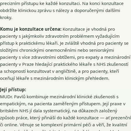
precizním přístupu ke každé konzultaci. Na konci konzultace
obdržíte klinickou zprávu s nálezy a doporučenými dalšími
kroky.
Komu je konzultace určena:
Konzultace je vhodná pro
pacienty s jakýmkoliv zdravotním problémem vyžadujícím
přístup k praktickému lékaři. Je zvláště vhodná pro pacienty se
složitými chronickými onemocněními nebo seniorskými
pacienty s více zdravotními obtížemi, pro expaty a mezinárodní
pacienty v Praze hledající praktického lékaře s NHS zkušeností
a schopností konzultovat v angličtině, a pro pacienty, kteří
oceňují lékaře s mezinárodním klinickým přehledem.
Její přístup:
MUDr. Pavlů kombinuje mezinárodní klinické zkušenosti s
empatickým, na pacienta zaměřeným přístupem. Její praxe v
britském NHS jí dala systematický, na důkazech založený
způsob práce, který přináší do každé konzultace — ať prezenční
či online. Věnuje se komplexní primární péči a věří, že kvalitní