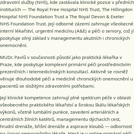
zdravotní služby (NHS), kde zastávala klinické pozice v předních
institucích — The Royal Free Hospital NHS Trust, The Hillingdon
Hospital NHS Foundation Trust a The Royal Devon & Exeter
NHS Foundation Trust. Její odborné zázemí zahrnuje všeobecné
interní lékařství, urgentní medicínu (A&E) a péči o seniory, což jí
poskytuje silný základ v managementu akutních i chronických
onemocnění.
MUDr. Pavlů v současnosti působí jako praktická lékařka v
Praze, kde poskytuje komplexní primární péči prostřednictvím
prezenčních i telemedicínských konzultací. Aktivně se rovněž
věnuje dlouhodobé péči a medicíně chronických onemocnění u
pacientů se složitými zdravotními potřebami.
Její klinické kompetence zahrnují plné spektrum péče v oblasti
všeobecného praktického lékařství a širokou škálu lékařských
výkonů, včetně lumbální punkce, zavedení arteriálních a
centrálních žilních katétrů, managementu dýchacích cest,
hrudní drenáže, břišní drenáže a aspirace kloubů — odbornost
na úrovni nemocničního lékaře, která je v online primární péči