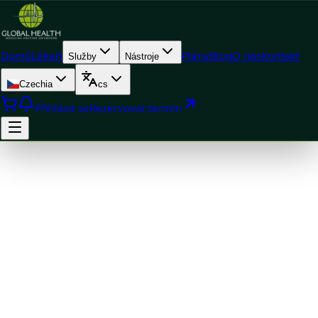
Domů
Lékaři
Plány
Blog
O nás
Kontakt
Služby
Nástroje
Czechia
cs
Přihlásit se
Rezervovat termín
Doctor
MUDr. Romana Pavlů — General Practice Medicine, Global
Health Czechia MUDr. Romana Pavlů — General Practice
Medicine at Global Health Czechia. Book an online video
consultation.