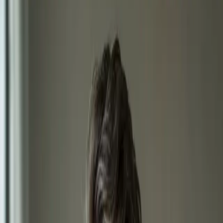
Vyberte službu pro zobrazení volných termínů s MUDr..
900 Kč
Videokonsultace s lékařem, který má na vás čas
Online konzultace s lékařem registrovaným v České lékařské
komoře, který si na vás vezme čas, vysvětlí diagnózu a zapojí
vás do rozhodování o léčbě.
15 min
Zobrazit podrobnosti o službě
:
Videokonsultace s lékařem,
který má na vás čas
Vybrat termín
:
Videokonsultace s lékařem, který má na vás čas
850 Kč
eNeschopenka online
Lékař registrovaný v ČLK posoudí vaše příznaky na videu a