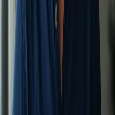
a poradenství na základě důkazů.
15 min
Zobrazit podrobnosti o službě
:
Vypadávání vlasů
Vybrat termín
:
Vypadávání vlasů
950 Kč
Zdraví žen
Diskrétní konzultace zdraví žen přes bezpečný videohovor —
antikoncepce, hormonální zdraví, menopauza a obecné zdraví
žen.
20 min
Zobrazit podrobnosti o službě
:
Zdraví žen
Vybrat termín
:
Zdraví žen
950 Kč