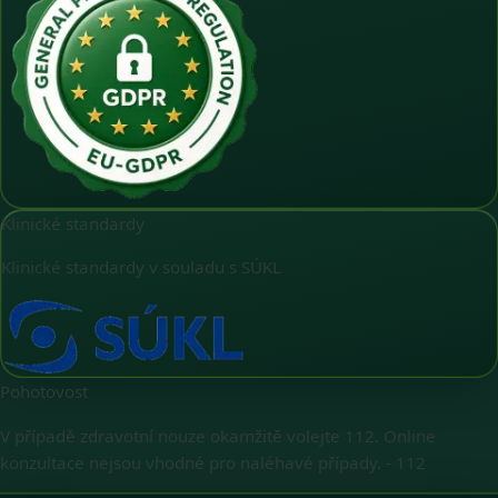
Klinické standardy
Klinické standardy v souladu s SÚKL
Pohotovost
V případě zdravotní nouze okamžitě volejte 112. Online
konzultace nejsou vhodné pro naléhavé případy.
-
112