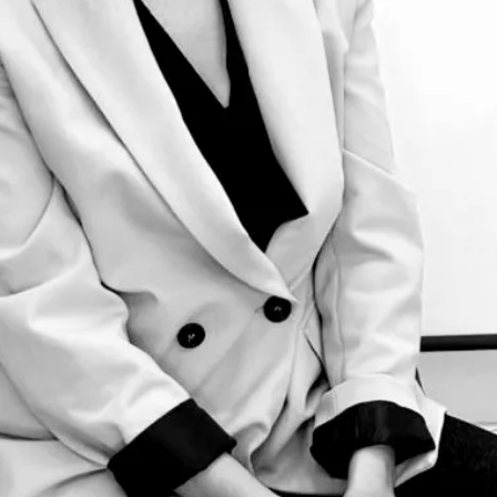
Praktická lékařka — Všeobecné praktické lékařství
Czechia
English, Czech
Registrováno v Czechia
Online konzultace k dispozici
Ověřený profil
Vybrat termín s MUDr.
Ověřit registraci
Praktická lékařka — Všeobecné praktické lékařství
Konzultace primární péče
Jazyky