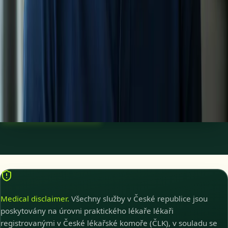
Zdraví mužů
Diskrétní online konzultace erektilní dysfunkce, nízkého
testosteronu, sníženého libida a dalších obtíží zdraví mužů s
lékaři registrovanými v ČLK.
20 min
Zobrazit podrobnosti o službě
:
Zdraví mužů
Vybrat termín
:
Zdraví mužů
Medical disclaimer.
Všechny služby v České republice jsou
poskytovány na úrovni praktického lékaře lékaři
registrovanými v České lékařské komoře (ČLK), v souladu se