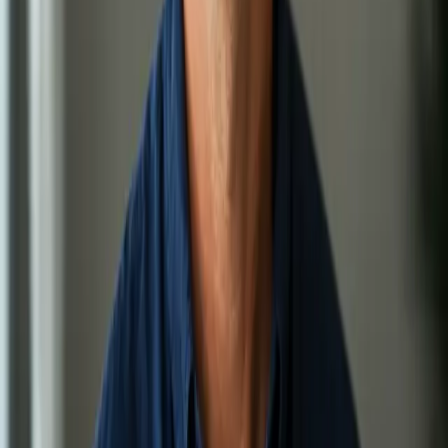
Bolesti zad, kloubů, ischias nebo svalové zranění? Lékař
registrovaný v ČLK posoudí váš pohybový aparát přes
bezpečný videohovor. Termín ve stejný den.
15 min
Zobrazit podrobnosti o službě
:
Pohybové a bolestivé potíže
Vybrat termín
:
Pohybové a bolestivé potíže
800 Kč
Druhý lékařský názor
Odešli jste od lékaře s receptem, ale bez vysvětlení? Nebo
chcete nezávislý pohled na svou diagnózu? Lékař registrovaný
v ČLK posoudí váš případ přes videohovor. Termín ještě dnes.
15 min
Zobrazit podrobnosti o službě
:
Druhý lékařský názor