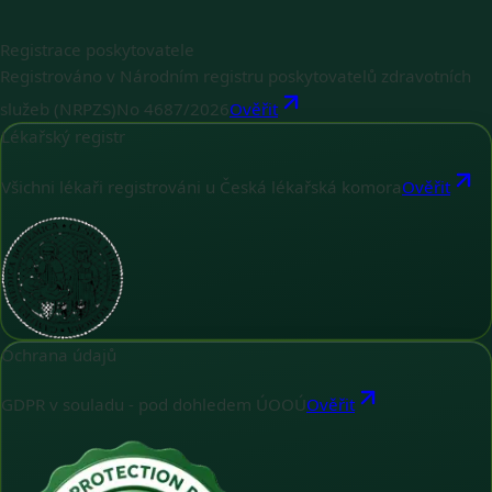
Registrace poskytovatele
Registrováno v Národním registru poskytovatelů zdravotních
služeb (NRPZS)
No
4687/2026
Ověřit
Lékařský registr
Všichni lékaři registrováni u Česká lékařská komora
Ověřit
Ochrana údajů
GDPR v souladu - pod dohledem ÚOOÚ
Ověřit