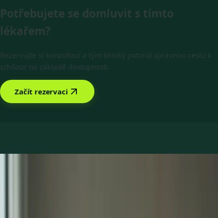
Potřebujete se domluvit s tímto
lékařem?
Rezervujte si konzultaci a tým kliniky potvrdí správnou cestu k
schůzce na základě dostupnosti.
Začít rezervaci
Rezervovat s MUDr. Romana Pavlů
Nabízené služby