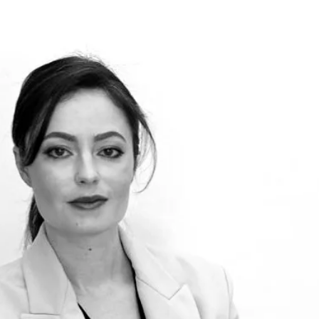
+
+
Zpět na tým v Czechia
Profil lékaře
MUDr. Romana Pavlů
Praktická lékařka — Všeobecné praktické lékařství
Zkontrolujte podrobnosti profilu lékaře, oblasti konzultací a
možnosti rezervace před naplánováním vaší schůzky.