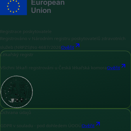
Registrace poskytovatele
Registrováno v Národním registru poskytovatelů zdravotních
služeb (NRPZS)
No
4687/2026
Ověřit
Lékařský registr
Všichni lékaři registrováni u Česká lékařská komora
Ověřit
Ochrana údajů
GDPR v souladu - pod dohledem ÚOOÚ
Ověřit