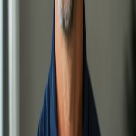
Vybrat termín
950 Kč
Kožní konzultace online
Vyrážka, ekzém, akné nebo jiný kožní problém? Lékař
registrovaný v ČLK posoudí váš stav přes bezpečný videohovor.
Termín ještě dnes, odkudkoli z České republiky.
15 min
Vybrat termín
1,200 Kč
Pohybové a bolestivé potíže
Bolesti zad, kloubů, ischias nebo svalové zranění? Lékař