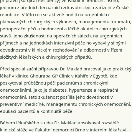
přípravu (Surgical Residency) ve Fakultní nemocnici Brno,
jednom z předních terciárních zdravotnických zařízení v České
republice. V této roli se aktivně podílí na urgentních i
plánovaných chirurgických výkonech, managementu traumatu,
perioperační péči a hodnocení a léčbě akutních chirurgických
stavů. Jeho zkušenosti na operačních sálech, na urgentních
příjmech a na jednotkách intenzivní péče ho vybavily silnými
dovednostmi v klinickém rozhodování a odborností v řízení
složitých lékařských a chirurgických případů.
Před specializační přípravou Dr. Maklad pracoval jako praktický
lékař v klinice Ghouraba GP Clinic v Káhiře v Egyptě, kde
poskytoval průběžnou péči pacientům s chronickými
onemocněními, jako je diabetes, hypertenze a respirační
onemocnění. Tato zkušenost posílila jeho dovednosti v
preventivní medicíně, managementu chronických onemocnění,
edukaci pacientů a kontinuitě péče.
Během lékařského studia Dr. Maklad absolvoval rozsáhlé
klinické stáže ve Fakultní nemocnici Brno v interním lékařství,