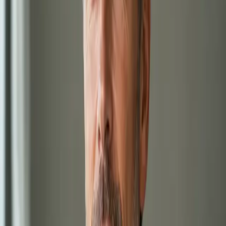
přes videokonsultaci.
15 min
Vybrat termín
1,000 Kč
Duševní zdraví online
Úzkost, deprese nebo jiné duševní obtíže? Lékař registrovaný v
ČLK posoudí vaši situaci přes bezpečný videohovor. Diskrétní
konzultace, termín ještě dnes.
20 min
Vybrat termín
1,000 Kč