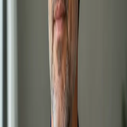
Cestovní medicína
Cestujete do oblasti s malárií? Antimalarika jsou léky na
předpis — lékař registrovaný v ČLK posoudí rizika a vystaví
eRecept. Termín ještě dnes.
15 min
Vybrat termín
850 Kč
Doporučení ke specialistovi a žádanky na
vyšetření
Doporučující dopisy, žádanky na krevní testy, žádanky na
zobrazovací metody a přezkoumání výsledků od lékařů
registrovaných v ČLK.
20 min