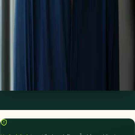
Vybrat termín
950 Kč
Zdraví mužů
Diskrétní online konzultace erektilní dysfunkce, nízkého
testosteronu, sníženého libida a dalších obtíží zdraví mužů s
lékaři registrovanými v ČLK.
20 min
Vybrat termín