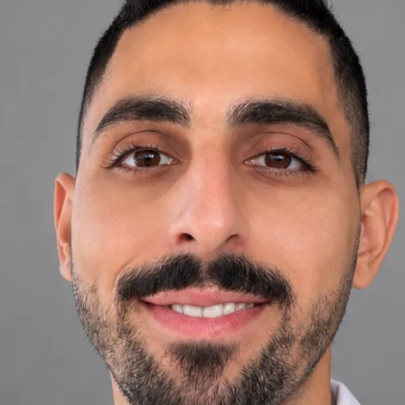
+
+
Zpět na tým v Ireland
Profil lékaře
Dr Ahmed Maklad
Praktický lékař
Zkontrolujte podrobnosti profilu lékaře, oblasti konzultací a
možnosti rezervace před naplánováním vaší schůzky.