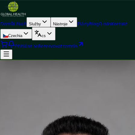
Domů
Lékaři
Plány
Blog
O nás
Kontakt
Služby
Nástroje
Czechia
cs
Přihlásit se
Rezervovat termín
Doctor
Dr Ahmed Maklad — General Practitioner, Global Health
Ireland Dr Ahmed Maklad — General Practitioner at Global
Health Ireland. Book an online video consultation.