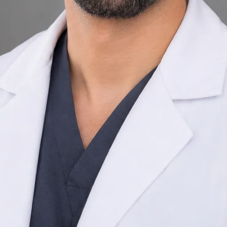
Praktický lékař
Ireland
English, Arabic, Czech
Registrováno v Ireland
Online konzultace k dispozici
Ověřený profil
Vybrat termín s Ahmed
Ověřit registraci
Praktický lékař
Konzultace primární péče
Jazyky
English, Arabic, Czech