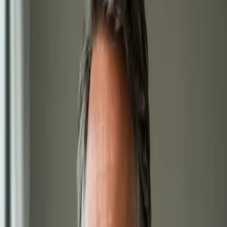
eNeschopenka online
Lékař registrovaný v ČLK posoudí vaše příznaky na videu a
vystaví eNeschopenku elektronicky, je-li to klinicky
odůvodněno. Termín ještě dnes.
15 min
Vybrat termín
650 Kč
Obnova léčby online
Stabilní léčba, která funguje — ale potřebujete obnovu? Lékař
registrovaný v ČLK posoudí vaši léčbu na videu a vystaví
eRecept, je-li to klinicky indikováno. Termín ještě dnes.
15 min
Vybrat termín