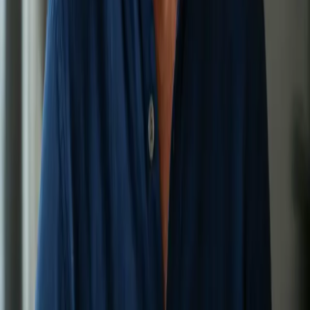
Vypadávání vlasů
Komplexní konzultace vypadávání vlasů přes bezpečný
videohovor s lékaři registrovanými v ČLK — identifikace příčiny
a poradenství na základě důkazů.
15 min
Vybrat termín
950 Kč
Zdraví žen
Diskrétní konzultace zdraví žen přes bezpečný videohovor —
antikoncepce, hormonální zdraví, menopauza a obecné zdraví
žen.
20 min