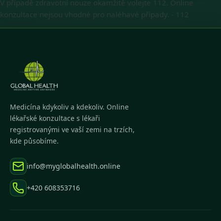
V případě zdravotní nouze okamžitě volejte 112. Online
konzultace nejsou vhodné pro naléhavé případy.
-
112
Medicína kdykoliv a kdekoliv. Online
lékařské konzultace s lékaři
registrovanými ve vaší zemi na trzích,
kde působíme.
info@myglobalhealth.online
+420 608353716