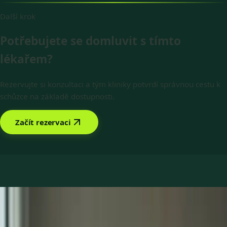
Další krok
Potřebujete se domluvit s tímto
lékařem?
Rezervujte si konzultaci a tým kliniky potvrdí správnou cestu k
schůzce na základě dostupnosti.
Začít rezervaci
Rezervovat s Dr Ahmed Maklad