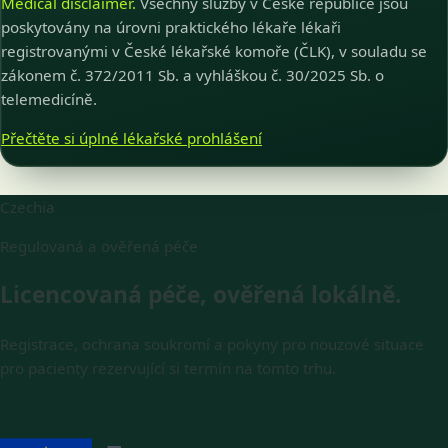
Medical disclaimer.
Všechny služby v České republice jsou
poskytovány na úrovni praktického lékaře lékaři
registrovanými v České lékařské komoře (ČLK), v souladu se
zákonem č. 372/2011 Sb. a vyhláškou č. 30/2025 Sb. o
telemedicíně.
Přečtěte si úplné lékařské prohlášení
Czechia
Regulovaná a ověřená péče
Licencovaná péče, ověřená lokálně.
Registrace, ochrana soukromí a pokyny pro nouzové situace
pro pacienty rezervující si termín na tomto trhu.