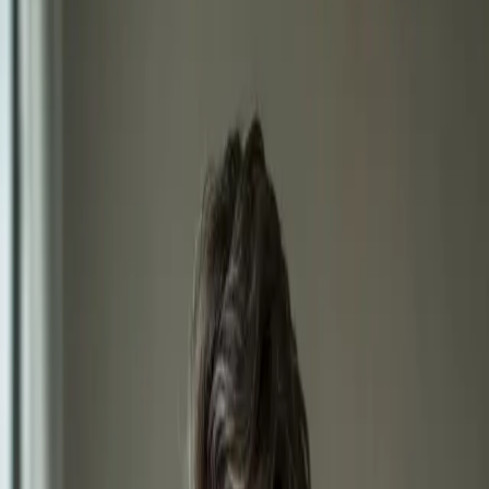
Nabízené služby
Vyberte službu pro zobrazení volných termínů s Ahmed.
900 Kč
Videokonsultace s lékařem, který má na vás čas
Online konzultace s lékařem registrovaným v České lékařské
komoře, který si na vás vezme čas, vysvětlí diagnózu a zapojí
vás do rozhodování o léčbě.
15 min
Vybrat termín
850 Kč