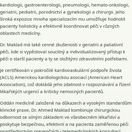
kardiologii, gastroenterologii, pneumologii, hemato-onkologii,
geriatrii, pediatrii, porodnictví a gynekologii a chirurgii. Jeho
široká expozice mnoha specializacím mu umožňuje hodnotit
pacienty holisticky a efektivně koordinovat péči v různých
oblastech medicíny.
Dr. Maklad má také cenné zkušenosti v geriatrii a paliativní
péči, kde si vypěstoval soucitný a individualizovaný přístup k
péči o starší pacienty a ty se složitými zdravotními potřebami.
Je certifikován v pokročilé kardiovaskulární podpoře života
(ACLS) Americkou kardiologickou asociací (American Heart
Association), což dokládá jeho zdatnost v rozpoznávání a řízení
lékařských urgencí a kriticky nemocných pacientů.
Oddán medicíně založené na důkazech a vysokým standardům
klinické praxe, Dr. Ahmed Maklad kombinuje chirurgickou
odbornost se silným základem ve všeobecném lékařství a
poskytuje bezpečnou, efektivní a na pacienta zaměřenou péči
prostřednictvím prezenčních i telemedicínských konzultací.