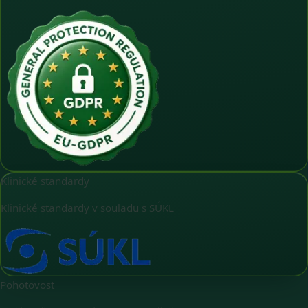
Klinické standardy
Klinické standardy v souladu s SÚKL
Pohotovost