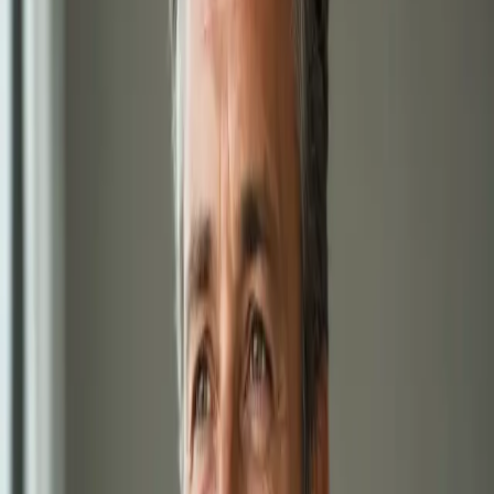
900 Kč
Dětský lékař
Nemocné dítě a čekání na termín? Lékař registrovaný v ČLK
posoudí zdravotní stav vašeho dítěte přes bezpečný
videohovor. Termín ve stejný den, odkudkoli z České republiky.
15 min
Vybrat termín
1,250 Kč
Hubnutí s lékařem online
Lékař registrovaný v ČLK posoudí metabolické a hormonální
příčiny nadváhy a sestaví individuální plán správy hmotnosti