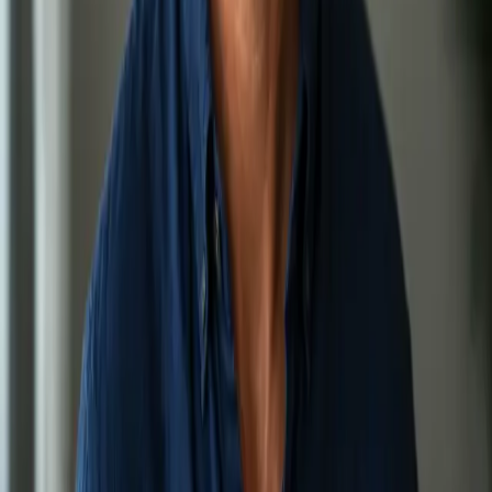
registrovaný v ČLK posoudí váš pohybový aparát přes
bezpečný videohovor. Termín ve stejný den.
15 min
Vybrat termín
800 Kč
Druhý lékařský názor
Odešli jste od lékaře s receptem, ale bez vysvětlení? Nebo
chcete nezávislý pohled na svou diagnózu? Lékař registrovaný
v ČLK posoudí váš případ přes videohovor. Termín ještě dnes.
15 min
Vybrat termín
1,000 Kč