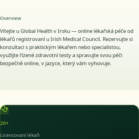
Overview
Vítejte u Global Health v Irsku — online lékařská péče od
lékařů registrovaní u Irish Medical Council. Rezervujte si
konzultaci s praktickým lékařem nebo specialistou,
využijte řízené zdravotní testy a spravujte svou péči
bezpečně online, v jazyce, který vám vyhovuje.
20+
Licencovaní lékaři