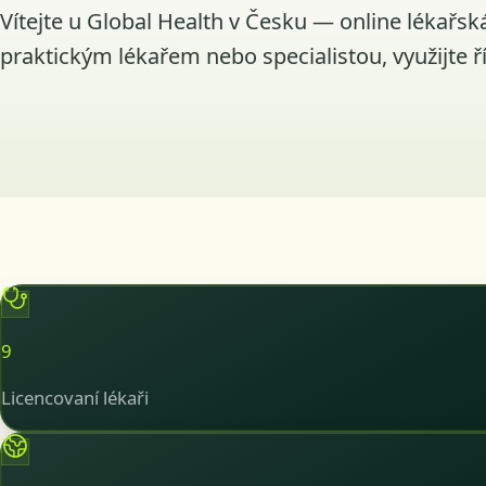
Vítejte u Global Health v Česku — online lékařsk
praktickým lékařem nebo specialistou, využijte ř
9
Licencovaní lékaři