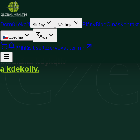
Cze
Domů
Lékaři
Plány
Blog
O nás
Kontakt
Služby
Nástroje
Czechia
cs
Přihlásit se
Rezervovat termín
Medicína kdykoliv
a kdekoliv.
Registrováno v Czechia
Dostupnost v reálném čase
Online konzultace