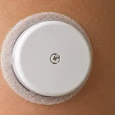
čas
s
Rezervovat konzultaci
Praktické
Dětský lékař
Nemocné dítě a čekání na termín? Lékař registrovaný v