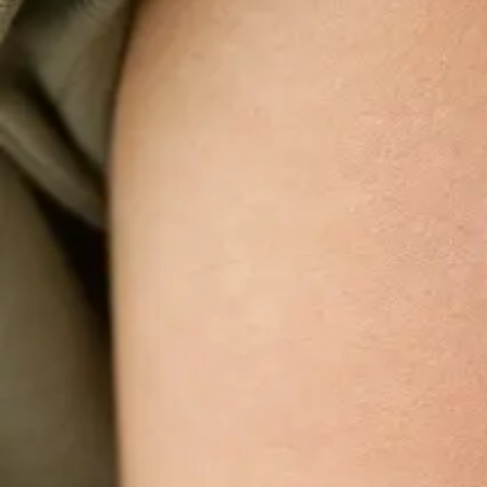
Videokonsultace s lékařem, který má na vás 
Většina pacientů začíná zde. Vyberte volný termín
konzultace s lékařem registrovaným ve vaší
zemi.
Od
Kč900
Délka
15 min
Zjistit více
:
Videokonsultace s lékařem, který má na vás ča
Praktické
Obnova léčby online
Stabilní léčba, která funguje — ale potřebujete obnovu?