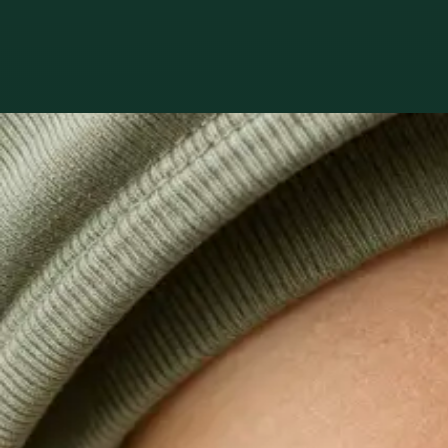
Co léčíme
Péče o to, co s
1
/
3
Praktické