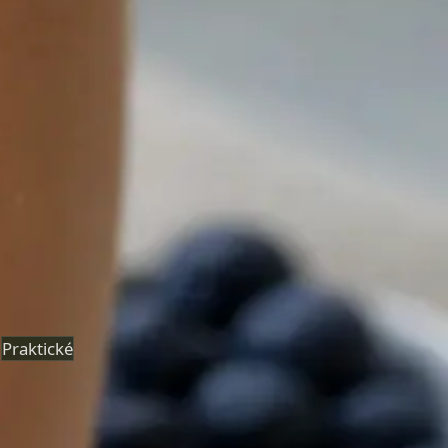
eNeschopenka online
Lékař registrovaný v ČLK posoudí vaše příznaky na videu
a vystaví eNeschopenku elektronicky, je-li to klinicky
odůvodněno. Termín ještě dnes.
Od
Kč850
Délka
15 min
Zjistit více
:
eNeschopenka online
Rezervovat konzultaci
Praktické
Hubnutí s lékařem online
Lékař registrovaný v ČLK posoudí metabolické a