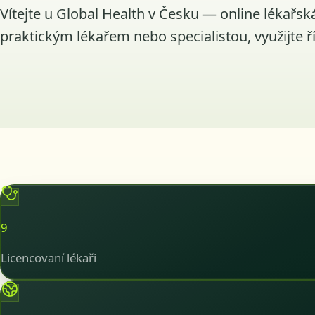
Vítejte u Global Health v Česku — online lékařsk
praktickým lékařem nebo specialistou, využijte ř
9
Licencovaní lékaři