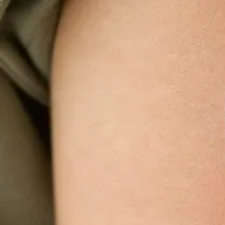
Videokonsultace s lékařem, který má na vás 
Většina pacientů začíná zde. Vyberte volný termín
konzultace s lékařem registrovaným ve vaší
zemi.
Od
Kč900
Délka
15 min
Zjistit více
:
Videokonsultace s lékařem, který má na vás ča
Praktické
Obnova léčby online
Stabilní léčba, která funguje — ale potřebujete obnovu?