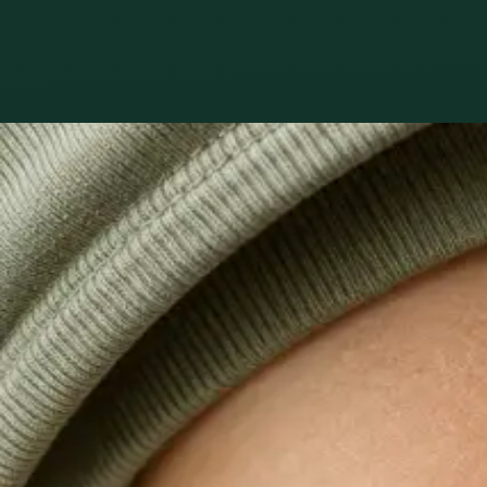
Co léčíme
Péče o to, co s
1
/
3
Praktické