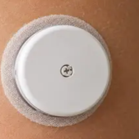
čas
s
Rezervovat konzultaci
Praktické
Dětský lékař
Nemocné dítě a čekání na termín? Lékař registrovaný v