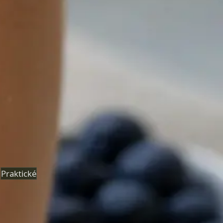
eNeschopenka online
Lékař registrovaný v ČLK posoudí vaše příznaky na videu
a vystaví eNeschopenku elektronicky, je-li to klinicky
odůvodněno. Termín ještě dnes.
Od
Kč850
Délka
15 min
Zjistit více
:
eNeschopenka online
Rezervovat konzultaci
Praktické
Hubnutí s lékařem online
Lékař registrovaný v ČLK posoudí metabolické a