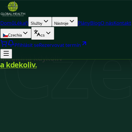
Cze
Domů
Lékaři
Plány
Blog
O nás
Kontakt
Služby
Nástroje
Czechia
cs
Přihlásit se
Rezervovat termín
Medicína kdykoliv
a kdekoliv.
Registrováno v Czechia
Dostupnost v reálném čase
Online konzultace