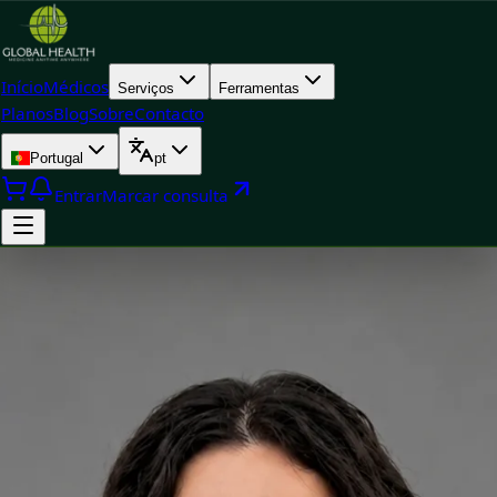
Início
Médicos
Serviços
Ferramentas
Planos
Blog
Sobre
Contacto
Portugal
pt
Entrar
Marcar consulta
Doctor