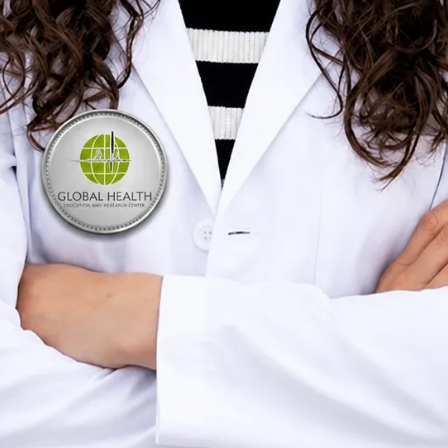
Escolher horário com Beatriz
Verificar registo
Psicóloga Clínica
Consultas de clínica geral
Idiomas
Portuguese, English
Disponibilidade