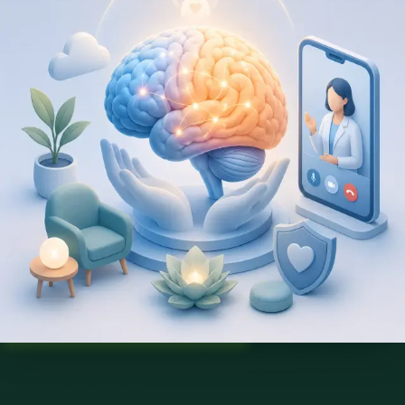
Escolha um serviço para ver os horários disponíveis com
Beatriz.
€120
Consulta de Psicologia
Consulta com psicóloga registada na Ordem dos Psicólogos
Portugueses. Avaliação psicológica e terapia baseada em
evidência, por videochamada segura. Marque já.
45 min
Ver detalhes do serviço
:
Consulta de Psicologia
Escolher horário
:
Consulta de Psicologia