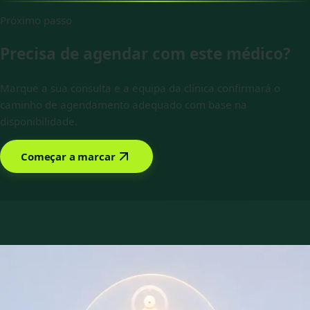
Próximo passo
Precisa de agendar com este médico?
Marque a sua consulta e a equipa da clínica confirmará o
caminho de agendamento adequado com base na
disponibilidade.
Começar a marcar
Marcar com Beatriz Carvalho
Serviços disponíveis