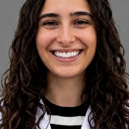
+
+
Voltar à equipa de Portugal
Perfil do médico
Beatriz Carvalho
Psicóloga Clínica
Revise os detalhes do perfil do médico, áreas de consulta e
opções de agendamento antes de marcar a sua consulta.
Psicóloga Clínica
Portugal
Portuguese, English
Registado em Portugal
Consulta online disponível
Perfil verificado