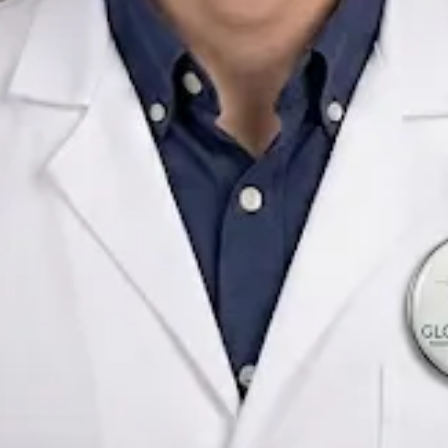
Psicólogo General Sanitario
Spain
Spanish
Registrado en Spain
Consulta online disponible
Perfil
verificado
Elegir hora con Javier
Verificar registro
Psicólogo General Sanitario
Consultas de medicina general
Idiomas
Spanish