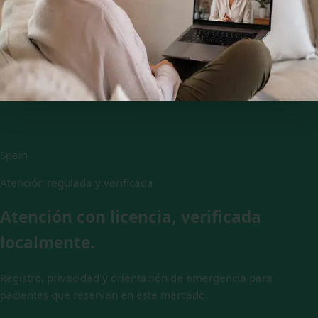
€120
Psicología Clínica
45 min
Elegir plaza
Spain
Atención regulada y verificada
Atención con licencia, verificada
localmente.
Registro, privacidad y orientación de emergencia para
pacientes que reservan en este mercado.