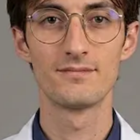
+
+
Volver al equipo de Spain
Perfil del médico
Javier Villarte Betancor
Psicólogo General Sanitario
Revise los detalles del perfil del médico, las áreas de consulta y
las opciones de reserva antes de programar su cita.