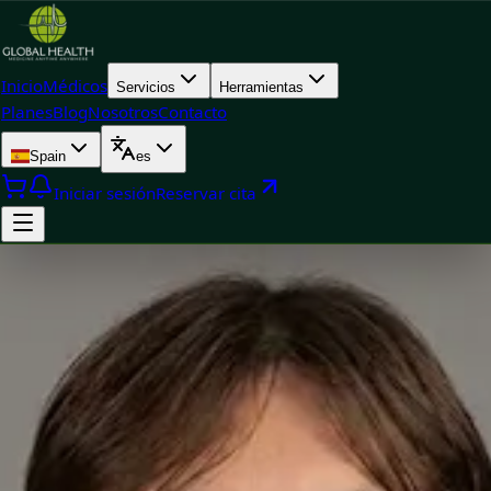
Inicio
Médicos
Servicios
Herramientas
Planes
Blog
Nosotros
Contacto
Spain
es
Iniciar sesión
Reservar cita
Doctor
Javier Villarte Betancor — Psychologist, Global Health Spain
Javier Villarte Betancor — Psychologist at Global Health Spain.
Book an online video consultation.