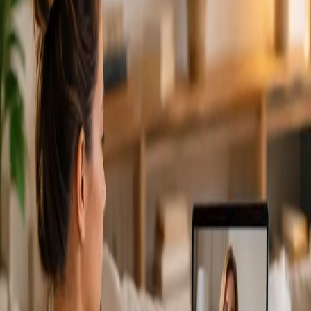
From
€79
Duration
15 min
Más información
:
Cardiología Especialista
Reservar cita
Specialist
Consulta Diagnostico vascular
From
€170
Duration
30 min