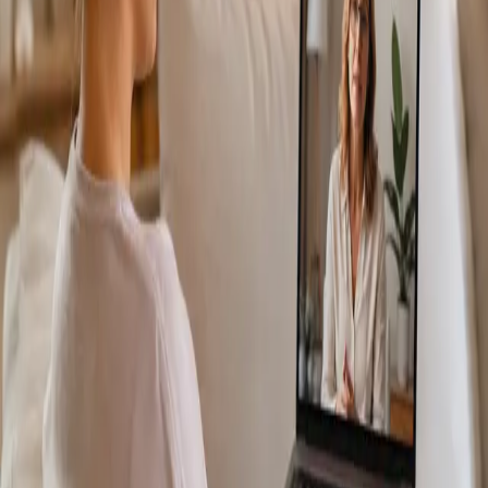
Más información
:
Consulta Diagnostico vascular
Reservar
cita
Specialist
Consulta Online Flebologia y Linfologia
From
€150
Duration
30 min
Más información
:
Consulta Online Flebologia y Linfologia
Reservar cita
Specialist
Dermatología Especialista