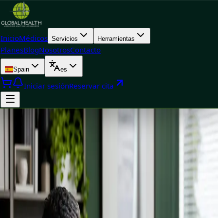
Inicio
Médicos
Servicios
Herramientas
Planes
Blog
Nosotros
Contacto
Spain
es
Iniciar sesión
Reservar cita