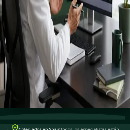
registrados
especialistas.
Especialistas colegiados para ejercer en Spain,
disponibles para consultas en línea seguras.
Ver perfiles
Reservar cita
Atención especializada
Conecta con especialistas con
experiencia en línea.
Colegiados en Spain
Médicos colegiados para ejercer
en Spain.
Consultas seguras
Privadas, confidenciales y fáciles de
reservar.
Colegiados en Spain
Todos los especialistas están