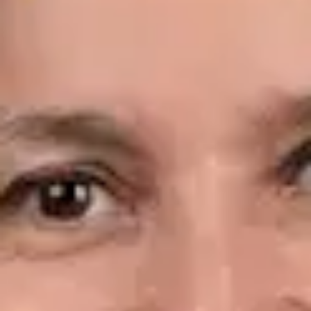
Idiomas
Spanish, English
Ver perfil
Reservar cita
Dr. Leandro Wang — General Medicine Doctor, Global Health
Spain Dr. Leandro Wang — General Medicine Doctor at Global
Health Spain. Book an online video consultation.
ES
Consulta Diagnostico vascular, Consulta Online Flebologia y
Linfologia
Dr. Leandro Wang
Registro
· Verificado