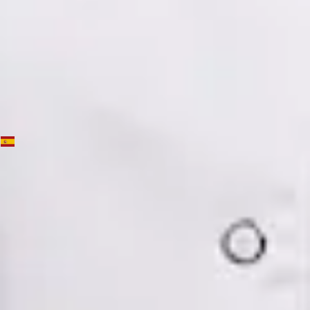
Ver perfil
Reservar cita
Dra. Mónica Fabiana Cornejo Román — Psychiatrist, Global
Health Spain Dra. Mónica Fabiana Cornejo Román —
Psychiatrist at Global Health Spain. Book an online video
consultation.
ES
Psiquiatría Especialista
Dra. Mónica Fabiana Cornejo Román
Registro
· Verificado
CGCOM | 64182