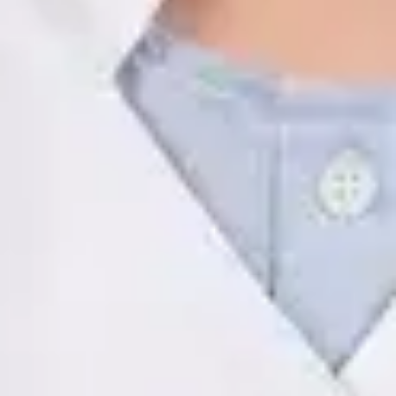
ES
Psicología Clínica
Javier Villarte Betancor
Registro
· Verificado
COP | AO14346
Idiomas
Spanish
Ver perfil
Reservar cita