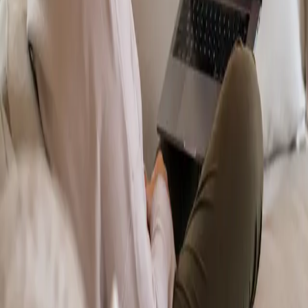
From
€70
Duration
15 min
Más información
:
Dermatología Especialista
Reservar cita
Specialist
Psicología Clínica
From
€120
Duration
45 min