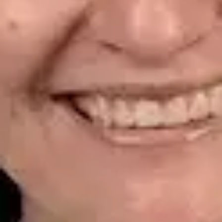
CGCOM | 464628929
Idiomas
Spanish
Ver perfil
Reservar cita
Dr. Alfredo del Valle Moreno Montañez — Dermatologist,
Global Health Spain Dr. Alfredo del Valle Moreno Montañez —
Dermatologist at Global Health Spain. Book an online video
consultation.
ES
Dermatología Especialista