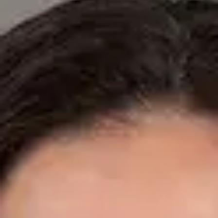
Especialistas registrados en los colegios médicos nacionales.
Dr. Fidel Ernesto Mesa Prado — Cardiologist, Global Health
Spain Dr. Fidel Ernesto Mesa Prado — Cardiologist at Global
Health Spain. Book an online video consultation.
ES
Cardiología Especialista
Dr. Fidel Ernesto Mesa Prado
Registro
· Verificado
CGCOM | 292911355