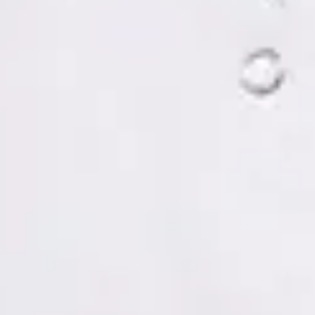
Tomás Ruiz Palacios — Psychologist, Global Health Spain
Tomás Ruiz Palacios — Psychologist at Global Health Spain.
Book an online video consultation.
ES
Psicología Clínica
Tomás Ruiz Palacios
Registro
· Verificado
COP | MUO5691
Idiomas
Spanish, Italian