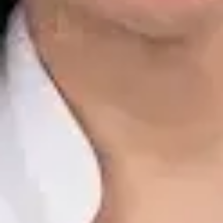
Dr. Alfredo del Valle Moreno Montañez
Registro
· Verificado
CGCOM | 282885136
Idiomas
Spanish, English
Ver perfil
Reservar cita
Javier Villarte Betancor — Psychologist, Global Health Spain
Javier Villarte Betancor — Psychologist at Global Health Spain.
Book an online video consultation.