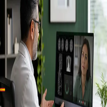
+
+
Spain · Especialistas
Conoce a
nuestros