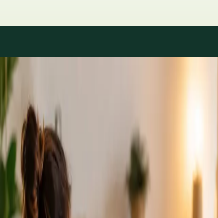
Áreas de especialidad
Consultas con especialistas
disponibles
Los perfiles se actualizan a medida que el equipo crece.
1
/
2
Specialist
Cardiología Especialista