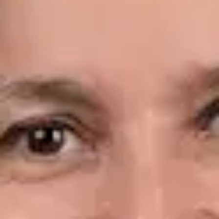
Idiomas
Spanish, English
Ver perfil
Reservar cita
Dr. Leandro Wang — General Medicine Doctor, Global Health
Spain Dr. Leandro Wang — General Medicine Doctor at Global
Health Spain. Book an online video consultation.
ES
Consulta Diagnostico vascular, Consulta Online Flebologia y
Linfologia
Dr. Leandro Wang
Registro
· Verificado