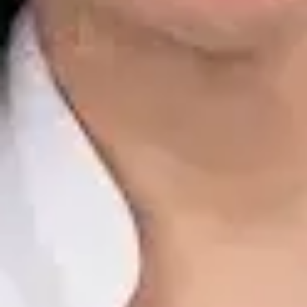
Dr. Alfredo del Valle Moreno Montañez
Registro
· Verificado
CGCOM | 282885136
Idiomas
Spanish, English
Ver perfil
Reservar cita
Javier Villarte Betancor — Psychologist, Global Health Spain
Javier Villarte Betancor — Psychologist at Global Health Spain.
Book an online video consultation.