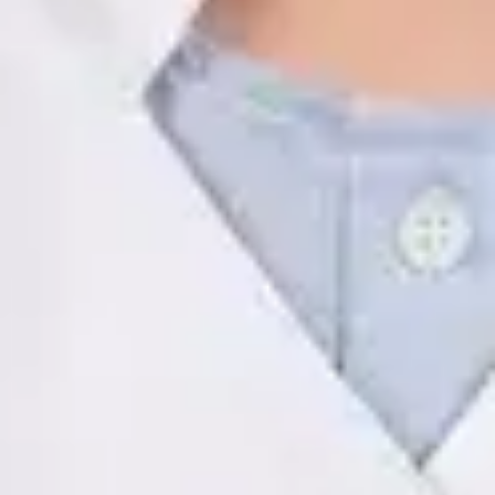
ES
Psicología Clínica
Javier Villarte Betancor
Registro
· Verificado
COP | AO14346
Idiomas
Spanish
Ver perfil
Reservar cita