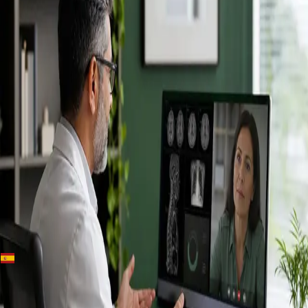
+
+
Spain · Especialistas
Conoce a
nuestros