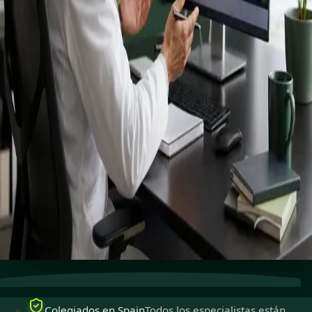
registrados
especialistas.
Especialistas colegiados para ejercer en Spain,
disponibles para consultas en línea seguras.
Ver perfiles
Reservar cita
Atención especializada
Conecta con especialistas con
experiencia en línea.
Colegiados en Spain
Médicos colegiados para ejercer
en Spain.
Consultas seguras
Privadas, confidenciales y fáciles de
reservar.
Colegiados en Spain
Todos los especialistas están