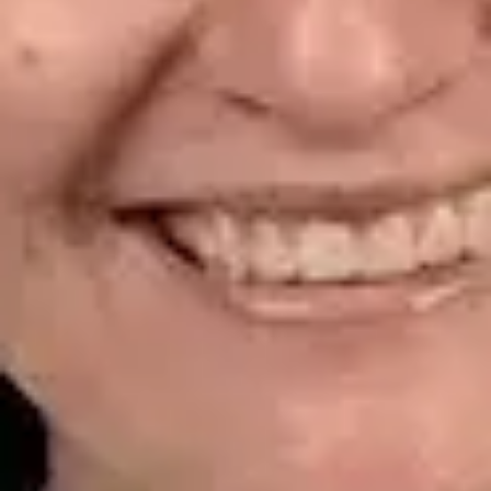
CGCOM | 464628929
Idiomas
Spanish
Ver perfil
Reservar cita
Dr. Alfredo del Valle Moreno Montañez — Dermatologist,
Global Health Spain Dr. Alfredo del Valle Moreno Montañez —
Dermatologist at Global Health Spain. Book an online video
consultation.
ES
Dermatología Especialista