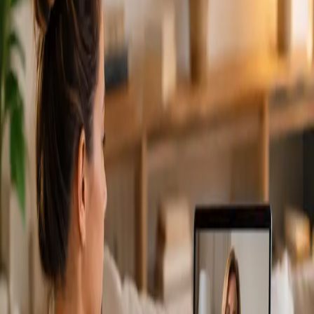
From
€79
Duration
15 min
Más información
:
Cardiología Especialista
Reservar cita
Specialist
Consulta Diagnostico vascular
From
€170
Duration
30 min