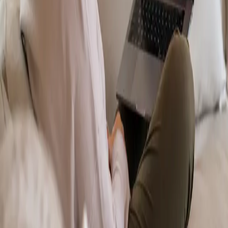
From
€70
Duration
15 min
Más información
:
Dermatología Especialista
Reservar cita
Specialist
Psicología Clínica
From
€120
Duration
45 min