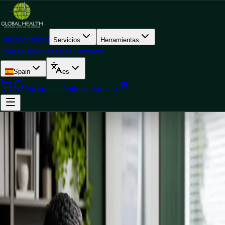
Inicio
Médicos
Servicios
Herramientas
Planes
Blog
Nosotros
Contacto
Spain
es
Iniciar sesión
Reservar cita