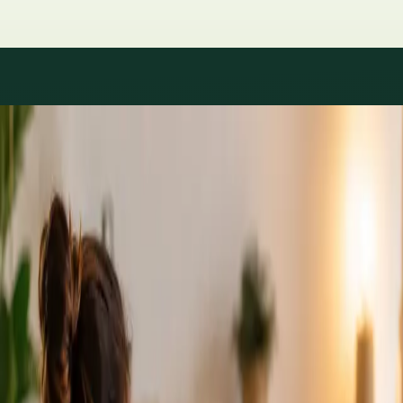
Áreas de especialidad
Consultas con especialistas
disponibles
Los perfiles se actualizan a medida que el equipo crece.
1
/
2
Specialist
Cardiología Especialista