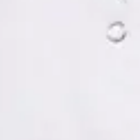
Tomás Ruiz Palacios — Psychologist, Global Health Spain
Tomás Ruiz Palacios — Psychologist at Global Health Spain.
Book an online video consultation.
ES
Psicología Clínica
Tomás Ruiz Palacios
Registro
· Verificado
COP | MUO5691
Idiomas
Spanish, Italian