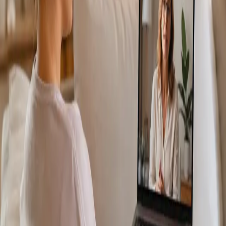
Más información
:
Consulta Diagnostico vascular
Reservar
cita
Specialist
Consulta Online Flebologia y Linfologia
From
€150
Duration
30 min
Más información
:
Consulta Online Flebologia y Linfologia
Reservar cita
Specialist
Dermatología Especialista