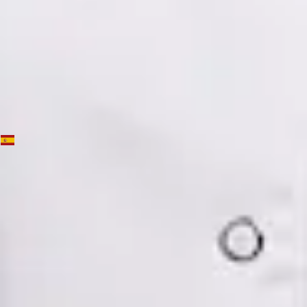
Ver perfil
Reservar cita
Dra. Mónica Fabiana Cornejo Román — Psychiatrist, Global
Health Spain Dra. Mónica Fabiana Cornejo Román —
Psychiatrist at Global Health Spain. Book an online video
consultation.
ES
Psiquiatría Especialista
Dra. Mónica Fabiana Cornejo Román
Registro
· Verificado
CGCOM | 64182