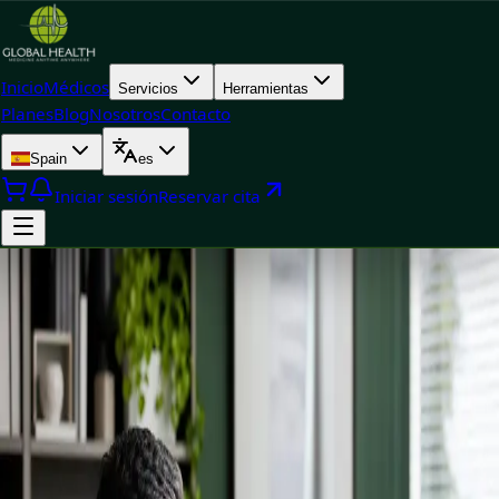
Inicio
Médicos
Servicios
Herramientas
Planes
Blog
Nosotros
Contacto
Spain
es
Iniciar sesión
Reservar cita