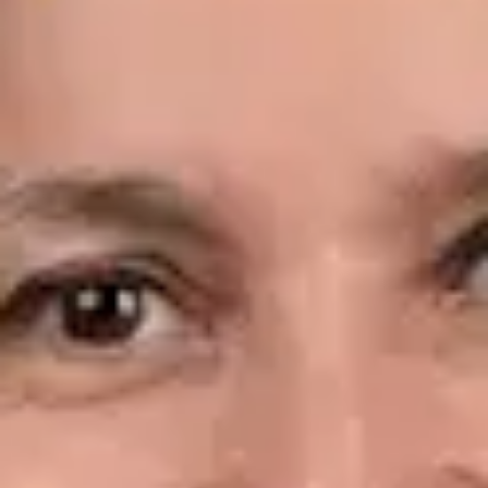
Idiomas
Spanish, English
Ver perfil
Reservar cita
Dr. Leandro Wang — General Medicine Doctor, Global Health
Spain Dr. Leandro Wang — General Medicine Doctor at Global
Health Spain. Book an online video consultation.
ES
Consulta Diagnostico vascular, Consulta Online Flebologia y
Linfologia
Dr. Leandro Wang
Registro
· Verificado