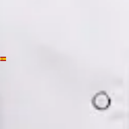
Ver perfil
Reservar cita
Dra. Mónica Fabiana Cornejo Román — Psychiatrist, Global
Health Spain Dra. Mónica Fabiana Cornejo Román —
Psychiatrist at Global Health Spain. Book an online video
consultation.
ES
Psiquiatría Especialista
Dra. Mónica Fabiana Cornejo Román
Registro
· Verificado
CGCOM | 64182