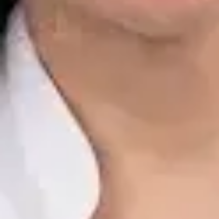
Dr. Alfredo del Valle Moreno Montañez
Registro
· Verificado
CGCOM | 282885136
Idiomas
Spanish, English
Ver perfil
Reservar cita
Javier Villarte Betancor — Psychologist, Global Health Spain
Javier Villarte Betancor — Psychologist at Global Health Spain.
Book an online video consultation.