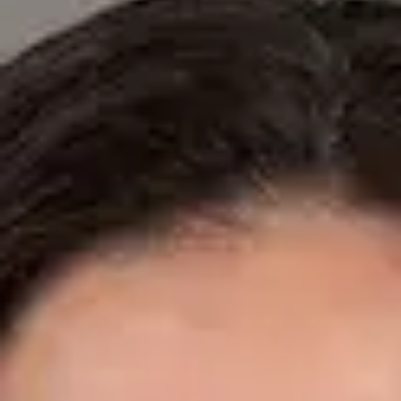
Especialistas registrados en los colegios médicos nacionales.
Dr. Fidel Ernesto Mesa Prado — Cardiologist, Global Health
Spain Dr. Fidel Ernesto Mesa Prado — Cardiologist at Global
Health Spain. Book an online video consultation.
ES
Cardiología Especialista
Dr. Fidel Ernesto Mesa Prado
Registro
· Verificado
CGCOM | 292911355