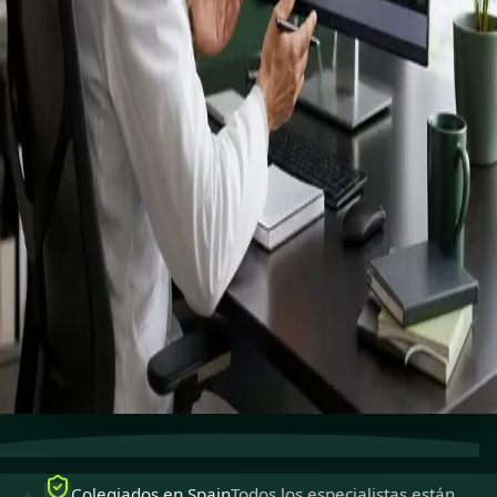
registrados
especialistas.
Especialistas colegiados para ejercer en Spain,
disponibles para consultas en línea seguras.
Ver perfiles
Reservar cita
Atención especializada
Conecta con especialistas con
experiencia en línea.
Colegiados en Spain
Médicos colegiados para ejercer
en Spain.
Consultas seguras
Privadas, confidenciales y fáciles de
reservar.
Colegiados en Spain
Todos los especialistas están