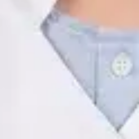
ES
Psicología Clínica
Javier Villarte Betancor
Registro
· Verificado
COP | AO14346
Idiomas
Spanish
Ver perfil
Reservar cita