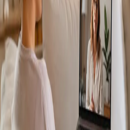
Más información
:
Consulta Diagnostico vascular
Reservar
cita
Specialist
Consulta Online Flebologia y Linfologia
From
€150
Duration
30 min
Más información
:
Consulta Online Flebologia y Linfologia
Reservar cita
Specialist
Dermatología Especialista