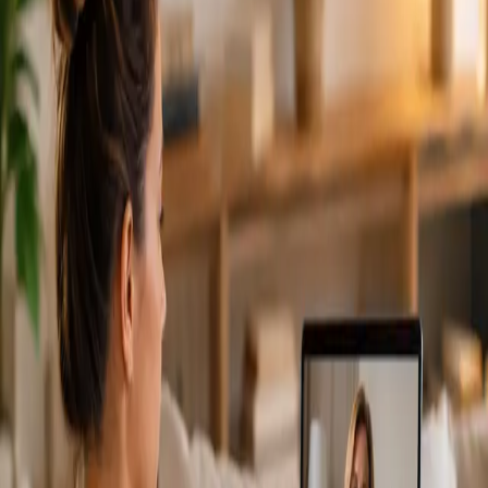
From
€79
Duration
15 min
Más información
:
Cardiología Especialista
Reservar cita
Specialist
Consulta Diagnostico vascular
From
€170
Duration
30 min