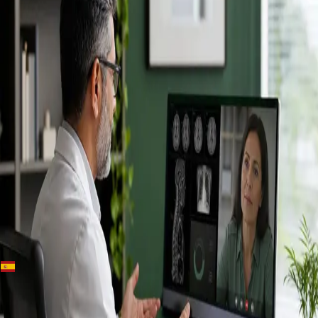
+
+
Spain · Especialistas
Conoce a
nuestros