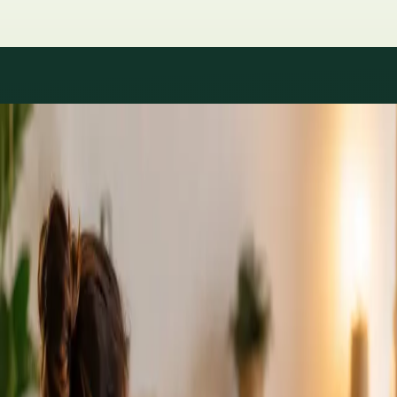
Áreas de especialidad
Consultas con especialistas
disponibles
Los perfiles se actualizan a medida que el equipo crece.
1
/
2
Specialist
Cardiología Especialista