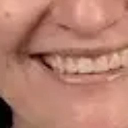
CGCOM | 464628929
Idiomas
Spanish
Ver perfil
Reservar cita
Dr. Alfredo del Valle Moreno Montañez — Dermatologist,
Global Health Spain Dr. Alfredo del Valle Moreno Montañez —
Dermatologist at Global Health Spain. Book an online video
consultation.
ES
Dermatología Especialista