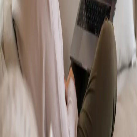
From
€70
Duration
15 min
Más información
:
Dermatología Especialista
Reservar cita
Specialist
Psicología Clínica
From
€120
Duration
45 min