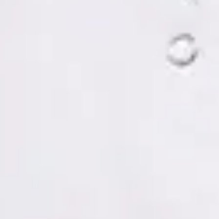
Tomás Ruiz Palacios — Psychologist, Global Health Spain
Tomás Ruiz Palacios — Psychologist at Global Health Spain.
Book an online video consultation.
ES
Psicología Clínica
Tomás Ruiz Palacios
Registro
· Verificado
COP | MUO5691
Idiomas
Spanish, Italian