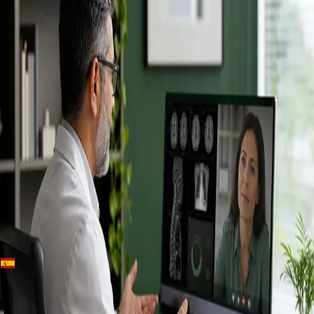
+
+
Spain · Especialistas
Conoce a
nuestros