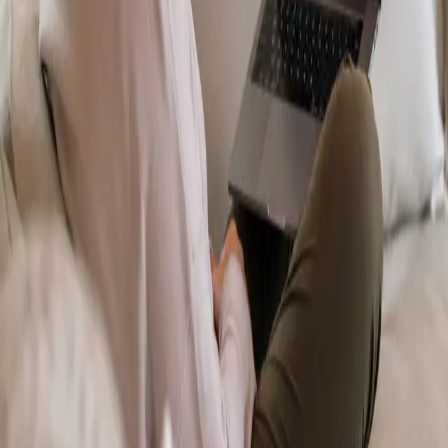
From
€70
Duration
15 min
Más información
:
Dermatología Especialista
Reservar cita
Specialist
Psicología Clínica
From
€120
Duration
45 min