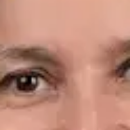
Idiomas
Spanish, English
Ver perfil
Reservar cita
Dr. Leandro Wang — General Medicine Doctor, Global Health
Spain Dr. Leandro Wang — General Medicine Doctor at Global
Health Spain. Book an online video consultation.
ES
Consulta Diagnostico vascular, Consulta Online Flebologia y
Linfologia
Dr. Leandro Wang
Registro
· Verificado