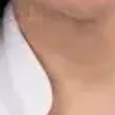
Dr. Alfredo del Valle Moreno Montañez
Registro
· Verificado
CGCOM | 282885136
Idiomas
Spanish, English
Ver perfil
Reservar cita
Javier Villarte Betancor — Psychologist, Global Health Spain
Javier Villarte Betancor — Psychologist at Global Health Spain.
Book an online video consultation.