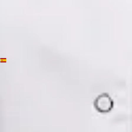
Ver perfil
Reservar cita
Dra. Mónica Fabiana Cornejo Román — Psychiatrist, Global
Health Spain Dra. Mónica Fabiana Cornejo Román —
Psychiatrist at Global Health Spain. Book an online video
consultation.
ES
Psiquiatría Especialista
Dra. Mónica Fabiana Cornejo Román
Registro
· Verificado
CGCOM | 64182