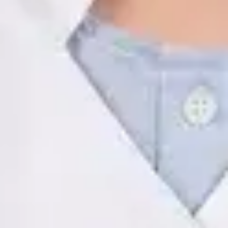
ES
Psicología Clínica
Javier Villarte Betancor
Registro
· Verificado
COP | AO14346
Idiomas
Spanish
Ver perfil
Reservar cita