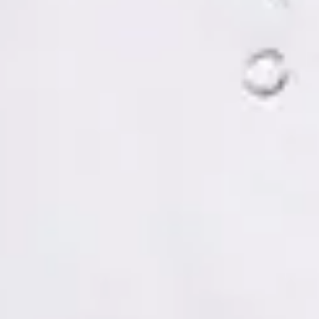
Tomás Ruiz Palacios — Psychologist, Global Health Spain
Tomás Ruiz Palacios — Psychologist at Global Health Spain.
Book an online video consultation.
ES
Psicología Clínica
Tomás Ruiz Palacios
Registro
· Verificado
COP | MUO5691
Idiomas
Spanish, Italian