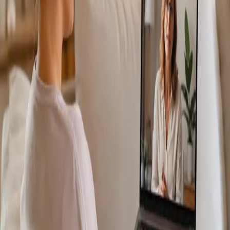
Más información
:
Consulta Diagnostico vascular
Reservar
cita
Specialist
Consulta Online Flebologia y Linfologia
From
€150
Duration
30 min
Más información
:
Consulta Online Flebologia y Linfologia
Reservar cita
Specialist
Dermatología Especialista