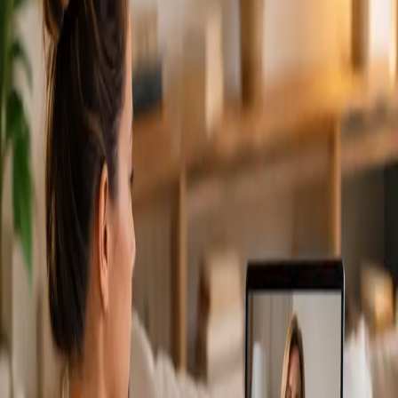
From
€79
Duration
15 min
Más información
:
Cardiología Especialista
Reservar cita
Specialist
Consulta Diagnostico vascular
From
€170
Duration
30 min