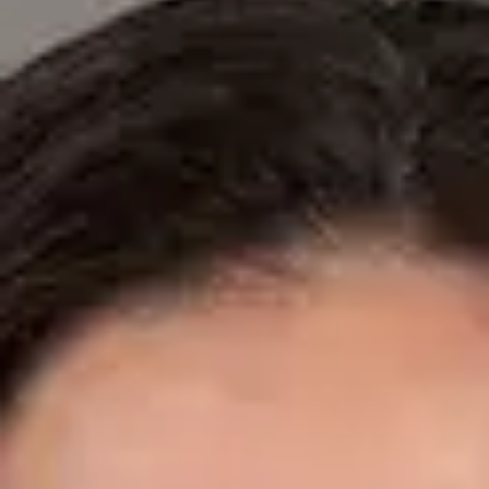
Especialistas registrados en los colegios médicos nacionales.
Dr. Fidel Ernesto Mesa Prado — Cardiologist, Global Health
Spain Dr. Fidel Ernesto Mesa Prado — Cardiologist at Global
Health Spain. Book an online video consultation.
ES
Cardiología Especialista
Dr. Fidel Ernesto Mesa Prado
Registro
· Verificado
CGCOM | 292911355