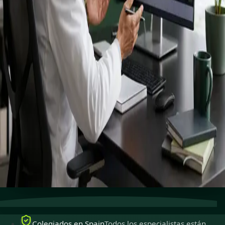
registrados
especialistas.
Especialistas colegiados para ejercer en Spain,
disponibles para consultas en línea seguras.
Ver perfiles
Reservar cita
Atención especializada
Conecta con especialistas con
experiencia en línea.
Colegiados en Spain
Médicos colegiados para ejercer
en Spain.
Consultas seguras
Privadas, confidenciales y fáciles de
reservar.
Colegiados en Spain
Todos los especialistas están