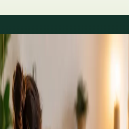
Áreas de especialidad
Consultas con especialistas
disponibles
Los perfiles se actualizan a medida que el equipo crece.
1
/
2
Specialist
Cardiología Especialista