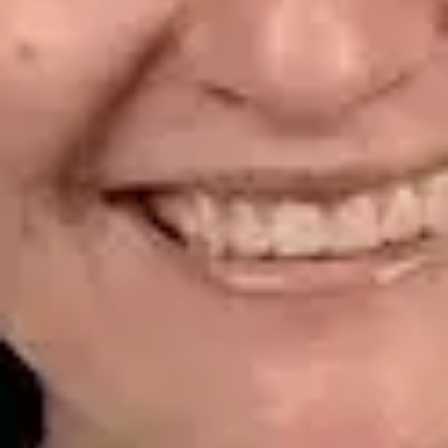
CGCOM | 464628929
Idiomas
Spanish
Ver perfil
Reservar cita
Dr. Alfredo del Valle Moreno Montañez — Dermatologist,
Global Health Spain Dr. Alfredo del Valle Moreno Montañez —
Dermatologist at Global Health Spain. Book an online video
consultation.
ES
Dermatología Especialista