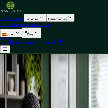
Inicio
Médicos
Servicios
Herramientas
Planes
Blog
Nosotros
Contacto
Spain
es
Iniciar sesión
Reservar cita