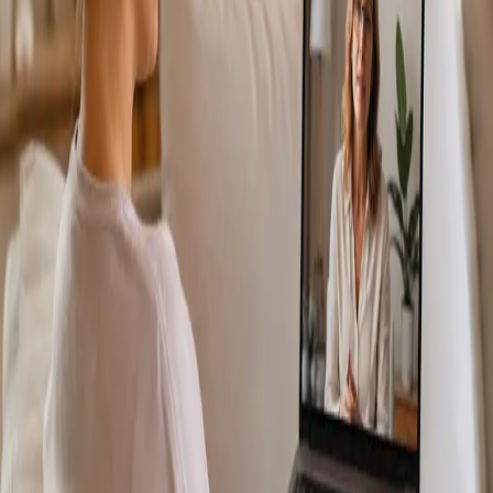
Más información
:
Consulta Diagnostico vascular
Reservar
cita
Specialist
Consulta Online Flebologia y Linfologia
From
€150
Duration
30 min
Más información
:
Consulta Online Flebologia y Linfologia
Reservar cita
Specialist
Dermatología Especialista