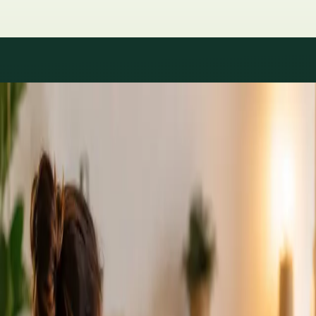
Áreas de especialidad
Consultas con especialistas
disponibles
Los perfiles se actualizan a medida que el equipo crece.
1
/
2
Specialist
Cardiología Especialista