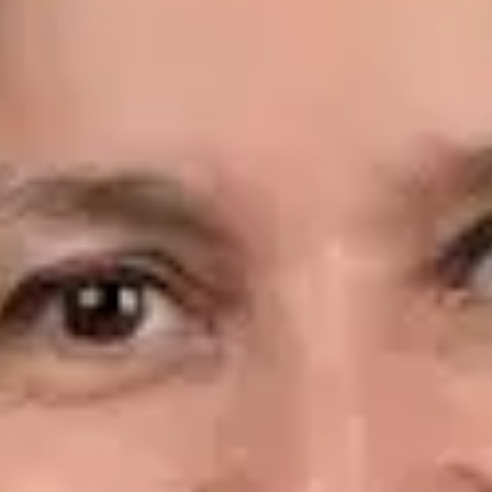
Idiomas
Spanish, English
Reservar cita
Ver perfil
Dr. Leandro Wang — General Medicine Doctor, Global Health
Spain Dr. Leandro Wang — General Medicine Doctor at Global
Health Spain. Book an online video consultation.
ES
Consulta Diagnostico vascular, Consulta Online Flebologia y
Linfologia
Dr. Leandro Wang
Registro
· Verificado