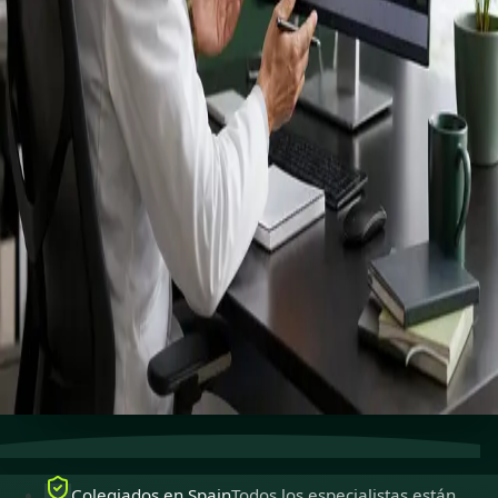
registrados
especialistas.
Especialistas colegiados para ejercer en Spain,
disponibles para consultas en línea seguras.
Reservar cita
Ver perfiles
Atención especializada
Conecta con especialistas con
experiencia en línea.
Colegiados en Spain
Médicos colegiados para ejercer
en Spain.
Consultas seguras
Privadas, confidenciales y fáciles de
reservar.
Colegiados en Spain
Todos los especialistas están