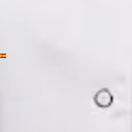
Dra. Mónica Fabiana Cornejo Román — Psychiatrist, Global
Health Spain Dra. Mónica Fabiana Cornejo Román —
Psychiatrist at Global Health Spain. Book an online video
consultation.
ES
Psiquiatría Especialista
Dra. Mónica Fabiana Cornejo Román
Registro
· Verificado
CGCOM | 64182