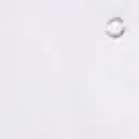
Tomás Ruiz Palacios — Psychologist, Global Health Spain
Tomás Ruiz Palacios — Psychologist at Global Health Spain.
Book an online video consultation.
ES
Psicología Clínica
Tomás Ruiz Palacios
Registro
· Verificado
COP | MUO5691
Idiomas
Spanish, Italian
Reservar cita
Ver perfil