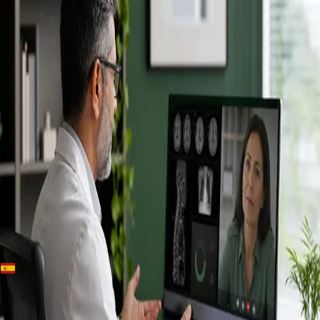
+
+
Spain · Especialistas
Conoce a
nuestros