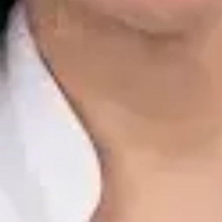
Dr. Alfredo del Valle Moreno Montañez
Registro
· Verificado
CGCOM | 282885136
Idiomas
Spanish, English
Reservar cita
Ver perfil
Javier Villarte Betancor — Psychologist, Global Health Spain
Javier Villarte Betancor — Psychologist at Global Health Spain.
Book an online video consultation.