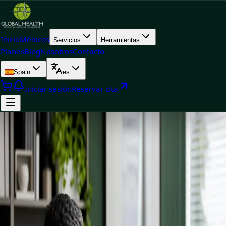
Inicio
Médicos
Servicios
Herramientas
Planes
Blog
Nosotros
Contacto
Spain
es
Iniciar sesión
Reservar cita