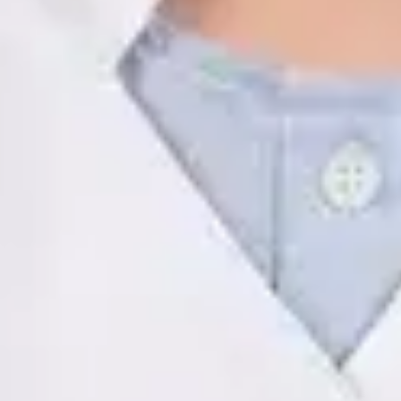
ES
Psicología Clínica
Javier Villarte Betancor
Registro
· Verificado
COP | AO14346
Idiomas
Spanish
Reservar cita
Ver perfil