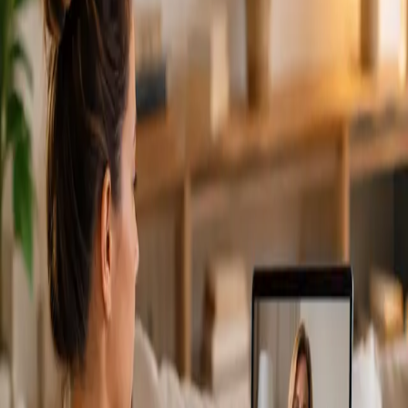
From
€79
Duration
15 min
Más información
:
Cardiología Especialista
Reservar cita
Specialist
Consulta Diagnostico vascular
From
€170
Duration
30 min