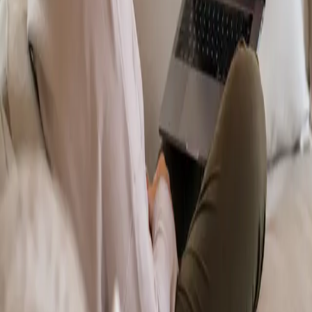
From
€70
Duration
15 min
Más información
:
Dermatología Especialista
Reservar cita
Specialist
Psicología Clínica
From
€120
Duration
45 min