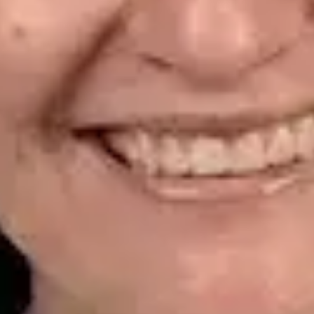
CGCOM | 464628929
Idiomas
Spanish
Reservar cita
Ver perfil
Dr. Alfredo del Valle Moreno Montañez — Dermatologist,
Global Health Spain Dr. Alfredo del Valle Moreno Montañez —
Dermatologist at Global Health Spain. Book an online video
consultation.
ES
Dermatología Especialista