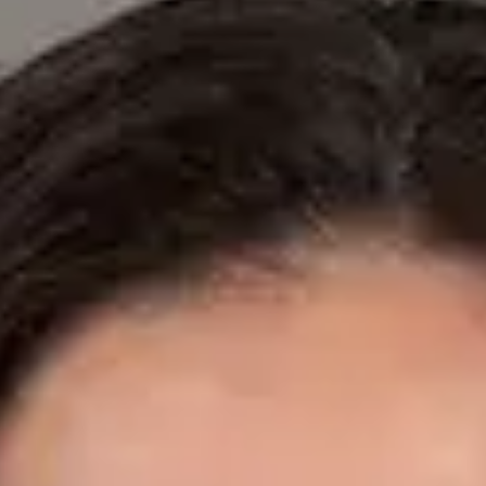
Especialistas registrados en los colegios médicos nacionales.
Dr. Fidel Ernesto Mesa Prado — Cardiologist, Global Health
Spain Dr. Fidel Ernesto Mesa Prado — Cardiologist at Global
Health Spain. Book an online video consultation.
ES
Cardiología Especialista
Dr. Fidel Ernesto Mesa Prado
Registro
· Verificado
CGCOM | 292911355