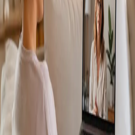
Más información
:
Consulta Diagnostico vascular
Reservar
cita
Specialist
Consulta Online Flebologia y Linfologia
From
€150
Duration
30 min
Más información
:
Consulta Online Flebologia y Linfologia
Reservar cita
Specialist
Dermatología Especialista