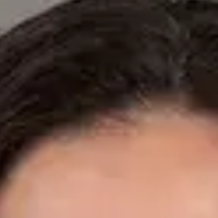
Especialistas registrados en los colegios médicos nacionales.
Dr. Fidel Ernesto Mesa Prado — Cardiologist, Global Health
Spain Dr. Fidel Ernesto Mesa Prado — Cardiologist at Global
Health Spain. Book an online video consultation.
ES
Cardiología Especialista
Dr. Fidel Ernesto Mesa Prado
Registro
· Verificado
CGCOM | 292911355