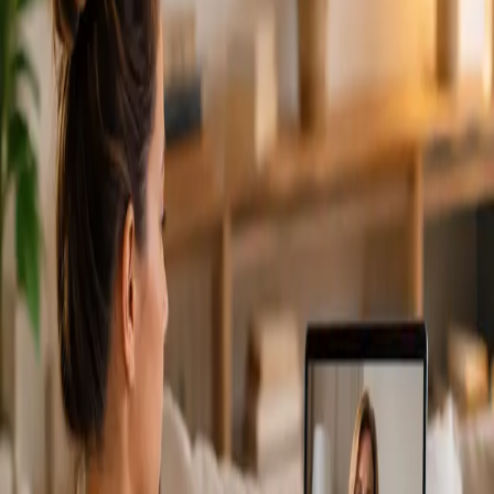
From
€79
Duration
15 min
Más información
:
Cardiología Especialista
Reservar cita
Specialist
Consulta Diagnostico vascular
From
€170
Duration
30 min