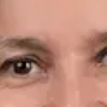
Idiomas
Spanish, English
Reservar cita
Ver perfil
Dr. Leandro Wang — General Medicine Doctor, Global Health
Spain Dr. Leandro Wang — General Medicine Doctor at Global
Health Spain. Book an online video consultation.
ES
Consulta Diagnostico vascular, Consulta Online Flebologia y
Linfologia
Dr. Leandro Wang
Registro
· Verificado