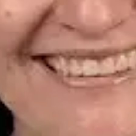
CGCOM | 464628929
Idiomas
Spanish
Reservar cita
Ver perfil
Dr. Alfredo del Valle Moreno Montañez — Dermatologist,
Global Health Spain Dr. Alfredo del Valle Moreno Montañez —
Dermatologist at Global Health Spain. Book an online video
consultation.
ES
Dermatología Especialista