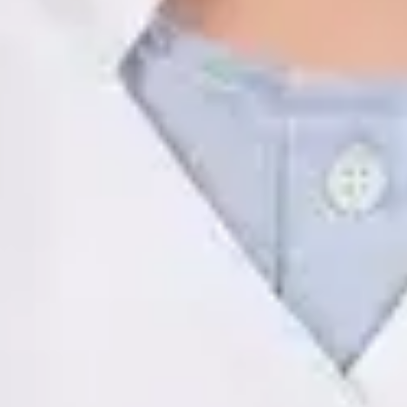
ES
Psicología Clínica
Javier Villarte Betancor
Registro
· Verificado
COP | AO14346
Idiomas
Spanish
Reservar cita
Ver perfil