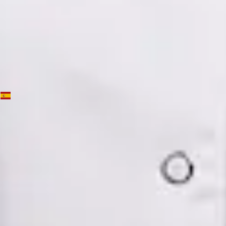
Dra. Mónica Fabiana Cornejo Román — Psychiatrist, Global
Health Spain Dra. Mónica Fabiana Cornejo Román —
Psychiatrist at Global Health Spain. Book an online video
consultation.
ES
Psiquiatría Especialista
Dra. Mónica Fabiana Cornejo Román
Registro
· Verificado
CGCOM | 64182