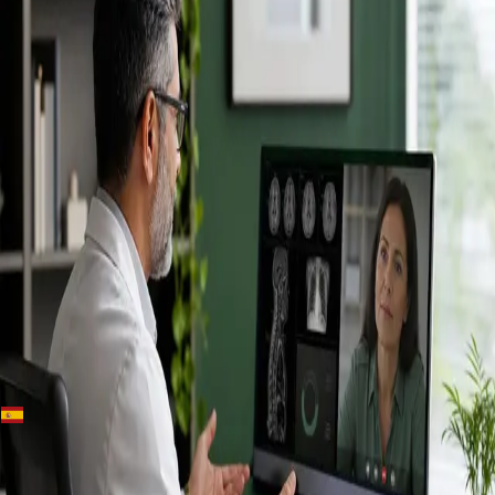
+
+
Spain · Especialistas
Conoce a
nuestros