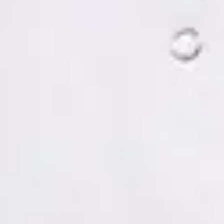
Tomás Ruiz Palacios — Psychologist, Global Health Spain
Tomás Ruiz Palacios — Psychologist at Global Health Spain.
Book an online video consultation.
ES
Psicología Clínica
Tomás Ruiz Palacios
Registro
· Verificado
COP | MUO5691
Idiomas
Spanish, Italian
Reservar cita
Ver perfil