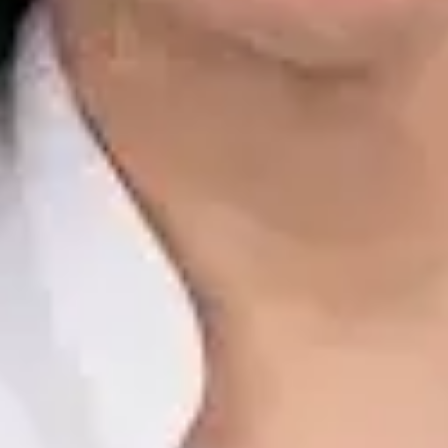
Dr. Alfredo del Valle Moreno Montañez
Registro
· Verificado
CGCOM | 282885136
Idiomas
Spanish, English
Reservar cita
Ver perfil
Javier Villarte Betancor — Psychologist, Global Health Spain
Javier Villarte Betancor — Psychologist at Global Health Spain.
Book an online video consultation.