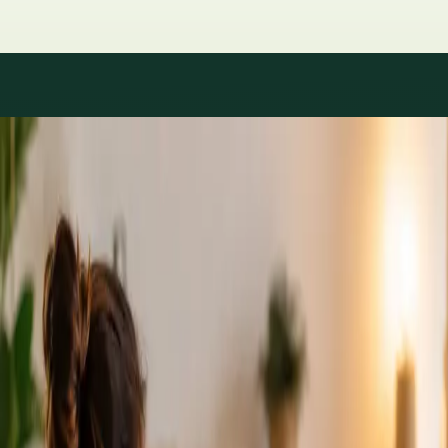
Áreas de especialidad
Consultas con especialistas
disponibles
Los perfiles se actualizan a medida que el equipo crece.
1
/
2
Specialist
Cardiología Especialista