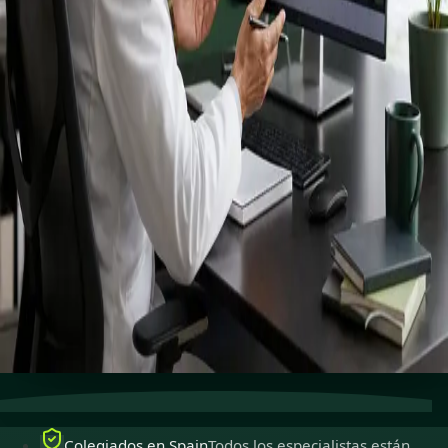
registrados
especialistas.
Especialistas colegiados para ejercer en Spain,
disponibles para consultas en línea seguras.
Reservar cita
Ver perfiles
Atención especializada
Conecta con especialistas con
experiencia en línea.
Colegiados en Spain
Médicos colegiados para ejercer
en Spain.
Consultas seguras
Privadas, confidenciales y fáciles de
reservar.
Colegiados en Spain
Todos los especialistas están