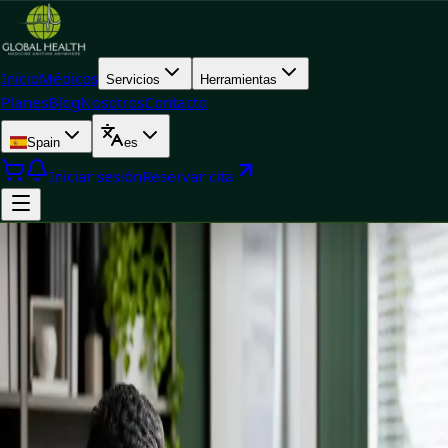
Inicio
Médicos
Servicios
Herramientas
Planes
Blog
Nosotros
Contacto
Spain
es
Iniciar sesión
Reservar cita