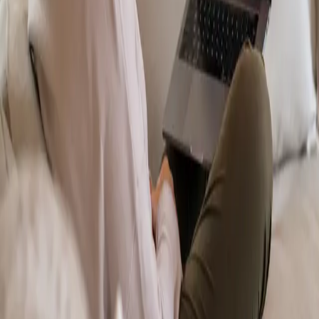
From
€70
Duration
15 min
Más información
:
Dermatología Especialista
Reservar cita
Specialist
Psicología Clínica
From
€120
Duration
45 min