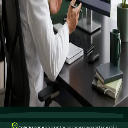
registrados
especialistas.
Especialistas colegiados para ejercer en Spain,
disponibles para consultas en línea seguras.
Ver perfiles
Reservar cita
Atención especializada
Conecta con especialistas con
experiencia en línea.
Colegiados en Spain
Médicos colegiados para ejercer
en Spain.
Consultas seguras
Privadas, confidenciales y fáciles de
reservar.
Colegiados en Spain
Todos los especialistas están