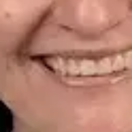
CGCOM | 464628929
Idiomas
Spanish
Ver perfil
Reservar cita
Dr. Alfredo del Valle Moreno Montañez — Dermatologist,
Global Health Spain Dr. Alfredo del Valle Moreno Montañez —
Dermatologist at Global Health Spain. Book an online video
consultation.
ES
Dermatología Especialista