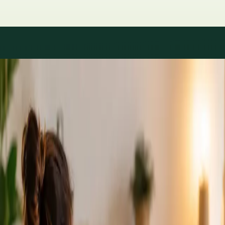
Áreas de especialidad
Consultas con especialistas
disponibles
Los perfiles se actualizan a medida que el equipo crece.
1
/
2
Specialist
Cardiología Especialista