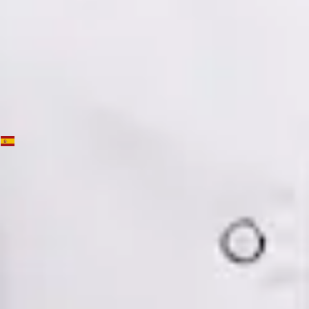
Ver perfil
Reservar cita
Dra. Mónica Fabiana Cornejo Román — Psychiatrist, Global
Health Spain Dra. Mónica Fabiana Cornejo Román —
Psychiatrist at Global Health Spain. Book an online video
consultation.
ES
Psiquiatría Especialista
Dra. Mónica Fabiana Cornejo Román
Registro
· Verificado
CGCOM | 64182