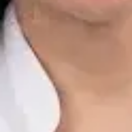
Dr. Alfredo del Valle Moreno Montañez
Registro
· Verificado
CGCOM | 282885136
Idiomas
Spanish, English
Ver perfil
Reservar cita
Javier Villarte Betancor — Psychologist, Global Health Spain
Javier Villarte Betancor — Psychologist at Global Health Spain.
Book an online video consultation.