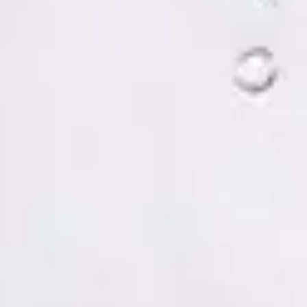
Tomás Ruiz Palacios — Psychologist, Global Health Spain
Tomás Ruiz Palacios — Psychologist at Global Health Spain.
Book an online video consultation.
ES
Psicología Clínica
Tomás Ruiz Palacios
Registro
· Verificado
COP | MUO5691
Idiomas
Spanish, Italian