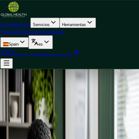
Inicio
Médicos
Servicios
Herramientas
Planes
Blog
Nosotros
Contacto
Spain
es
Iniciar sesión
Reservar cita