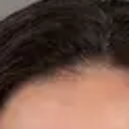
Especialistas registrados en los colegios médicos nacionales.
Dr. Fidel Ernesto Mesa Prado — Cardiologist, Global Health
Spain Dr. Fidel Ernesto Mesa Prado — Cardiologist at Global
Health Spain. Book an online video consultation.
ES
Cardiología Especialista
Dr. Fidel Ernesto Mesa Prado
Registro
· Verificado
CGCOM | 292911355