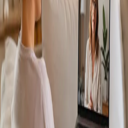
Más información
:
Consulta Diagnostico vascular
Reservar
cita
Specialist
Consulta Online Flebologia y Linfologia
From
€150
Duration
30 min
Más información
:
Consulta Online Flebologia y Linfologia
Reservar cita
Specialist
Dermatología Especialista