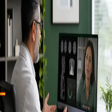
+
+
Spain · Especialistas
Conoce a
nuestros