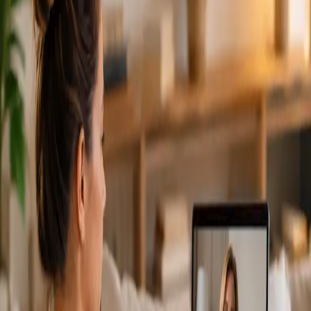
From
€79
Duration
15 min
Más información
:
Cardiología Especialista
Reservar cita
Specialist
Consulta Diagnostico vascular
From
€170
Duration
30 min