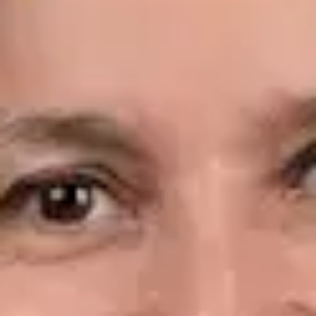
Idiomas
Spanish, English
Ver perfil
Reservar cita
Dr. Leandro Wang — General Medicine Doctor, Global Health
Spain Dr. Leandro Wang — General Medicine Doctor at Global
Health Spain. Book an online video consultation.
ES
Consulta Diagnostico vascular, Consulta Online Flebologia y
Linfologia
Dr. Leandro Wang
Registro
· Verificado