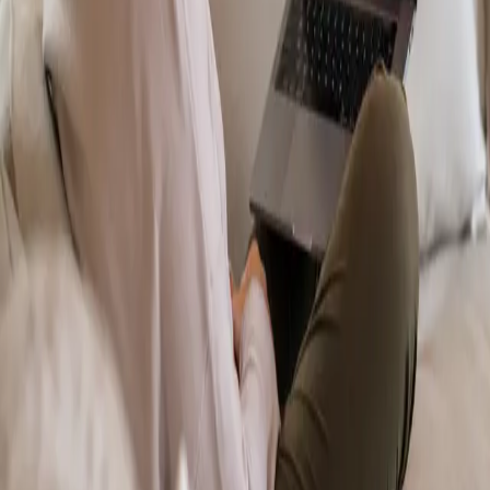
From
€70
Duration
15 min
Más información
:
Dermatología Especialista
Reservar cita
Specialist
Psicología Clínica
From
€120
Duration
45 min