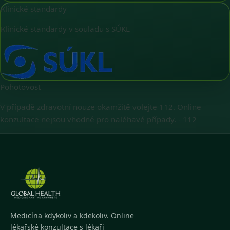
Klinické standardy
Klinické standardy v souladu s SÚKL
Pohotovost
V případě zdravotní nouze okamžitě volejte 112. Online
konzultace nejsou vhodné pro naléhavé případy.
-
112
Medicína kdykoliv a kdekoliv. Online
lékařské konzultace s lékaři