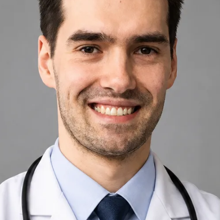
+
+
Zpět na tým v Czechia
Profil lékaře
Dr Michael Nytra
Doctor
Zkontrolujte podrobnosti profilu lékaře, oblasti konzultací a
možnosti rezervace před naplánováním vaší schůzky.