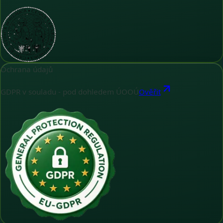
Ochrana údajů
GDPR v souladu - pod dohledem ÚOOÚ
Ověřit