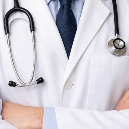
Doctor
Czechia
Czech
Registrováno v Czechia
Online konzultace k dispozici
Ověřený profil
Rezervovat konzultaci
Ověřit registraci
Doctor
Konzultace primární péče
Jazyky
Czech