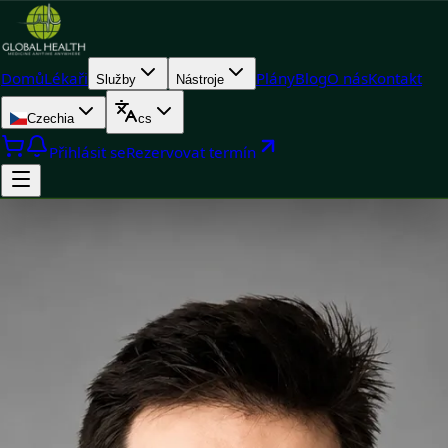
Domů
Lékaři
Plány
Blog
O nás
Kontakt
Služby
Nástroje
Czechia
cs
Přihlásit se
Rezervovat termín
Doctor
Dr Michael Nytra — Doctor, Global Health Czechia Dr Michael
Nytra is a Doctor registered in Czechia. Book an online
consultation with Global Health.