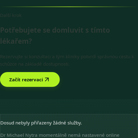
Další krok
Potřebujete se domluvit s tímto
lékařem?
Rezervujte si konzultaci a tým kliniky potvrdí správnou cestu k
schůzce na základě dostupnosti.
Začít rezervaci
Dosud nebyly přiřazeny žádné služby.
Dr Michael Nytra momentálně nemá nastavené online