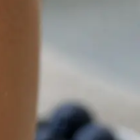
Geral
Baixa médica
Os nossos médicos registados na ČLK avaliam os seus
sintomas por videochamada e emitem a eNeschopenka
eletronicamente quando clinicamente indicado. Consultas
no próprio dia.
A partir de
Kč850
Duração
15 min