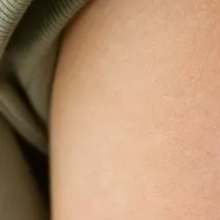
1
/
3
Geral
Médico em inglês online | República Checa
A maioria dos pacientes começa aqui. Escolha
um horário de consulta disponível com um
médico registado no seu país.
A partir de
Kč900
Duração
15 min