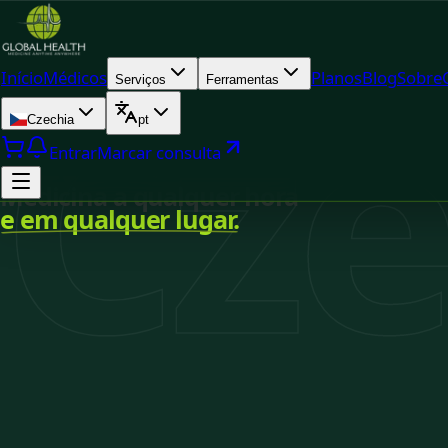
Cze
Início
Médicos
Planos
Blog
Sobre
Serviços
Ferramentas
Czechia
pt
Entrar
Marcar consulta
Medicina a qualquer hora
e em qualquer lugar.
Licenciados em Czechia
Disponibilidade em tempo real
Consultas online