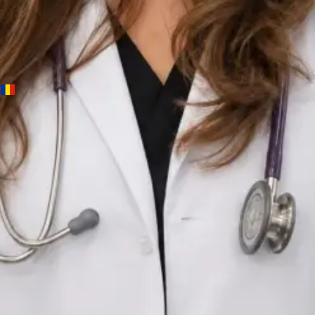
Dr Alexandra Palaga — Pediatru, Global Health Romania Dr
Alexandra Palaga is a Pediatru registered in Romania. Book an
online consultation with Global Health.
RO
Medic pediatru specialist — evaluare pediatrică complexă
online
Dr Alexandra Palaga
Înregistrare
· Verificat
Colegiul Medicilor din România | 159625
Credentials