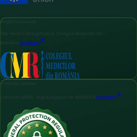
Registru medical
Toți medicii înregistrați la Colegiul Medicilor din
România
Verificați
Protecția datelor
Conform GDPR - supravegheat de ANSPDCP
Verificați