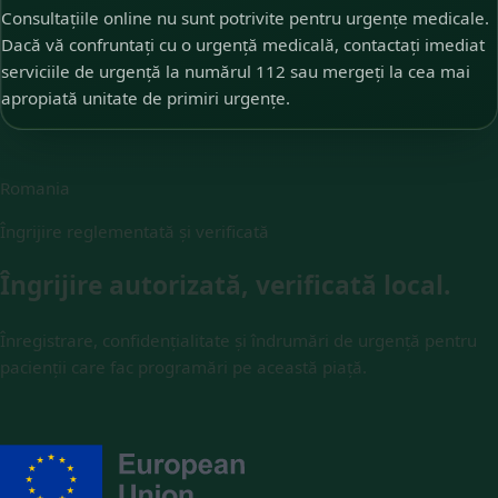
Consultațiile online nu sunt potrivite pentru urgențe medicale.
Dacă vă confruntați cu o urgență medicală, contactați imediat
serviciile de urgență la numărul 112 sau mergeți la cea mai
apropiată unitate de primiri urgențe.
Romania
Îngrijire reglementată și verificată
Îngrijire autorizată, verificată local.
Înregistrare, confidențialitate și îndrumări de urgență pentru
pacienții care fac programări pe această piață.