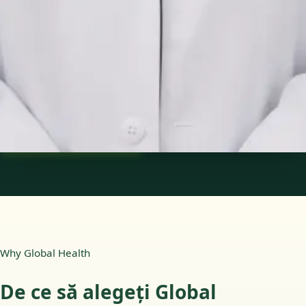
Medic specialist pediatru
Membră trainee ESPGHAN
Limbi
Romanian, English
Vezi profil
Programează consultație
Why Global Health
De ce să alegeți Global