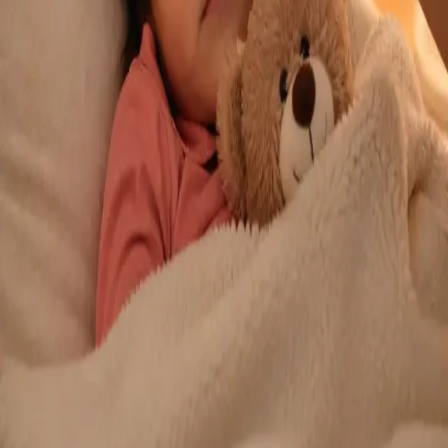
zi? Specialistul nostru autorizat CMR oferă evaluare clinică
orientată pe controlul durerii, opțiuni terapeutice și
coordonarea investigațiilor necesare.
From
230 lei
Duration
20 min
Aflați mai multe
:
Evaluare specializată a durerii — consultație
online
Programează consultație
Specialist
Medic pediatru specialist — evaluare pediatrică
complexă online
Aveți nevoie de o opinie pediatrică de specialitate sau de o