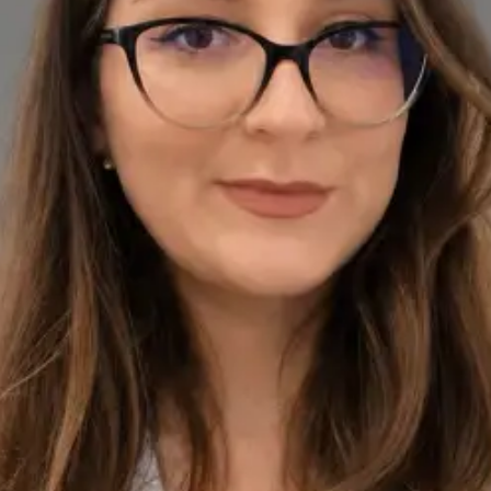
Înregistrare
· Verificat
Colegiul Medicilor din România | 147502
Credentials
Medic specialist — Neurologie
Limbi
Romanian, English
Vezi profil
Programează consultație