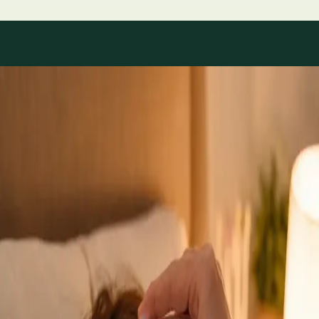
Arii de specialitate
Consultații cu specialiști
disponibile
Profilurile se actualizează pe măsura schimbărilor în rețea.
Specialist
Consultație de neurologie — evaluare de
specialitate online
Aveți migrene, dureri de cap persistente, amorțeli, neuropatie