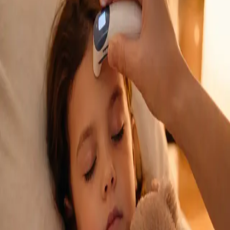
sau altă problemă neurologică? Specialistul nostru autorizat
CMR oferă evaluare inițială, recomandări și plan de investigații
prin consultație video.
From
220 lei
Duration
20 min
Aflați mai multe
:
Consultație de neurologie — evaluare de
specialitate online
Programează consultație
Specialist
Evaluare specializată a durerii — consultație
online
Durerea cronică sau durerea severă vă afectează viața de zi cu