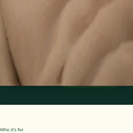
evaluare mai detaliată pentru o problemă de sănătate a
copilului? Pediatrul nostru autorizat CMR oferă consultații
video pentru cazuri care necesită analiză clinică aprofundată.
From
185 lei
Duration
15 min
Aflați mai multe
:
Medic pediatru specialist — evaluare
pediatrică complexă online
Programează consultație
Who it's for