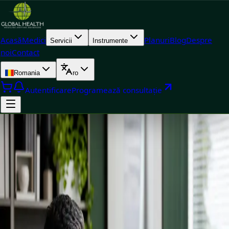
Acasă
Medici
Planuri
Blog
Despre
Servicii
Instrumente
noi
Contact
Romania
ro
Autentificare
Programează consultație