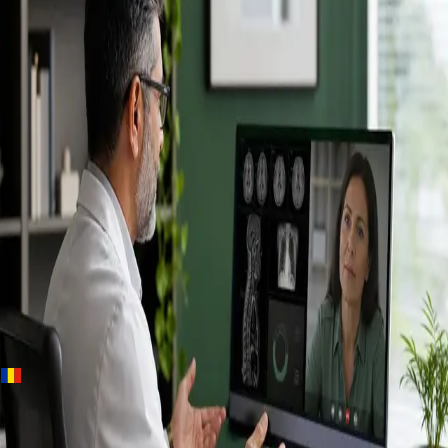
+
+
Romania · Specialiști
Cunoaște
înregistrații