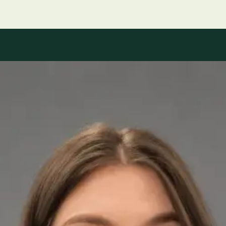
Our Team
2 · Specialiști în Romania
Specialiști înregistrați la consiliile medicale naționale.
Dr Andreea Lorena Bica — Neurolog, Global Health Romania
Dr Andreea Lorena Bica is a Neurolog registered in Romania.
Book an online consultation with Global Health.
RO
Consultație de neurologie — evaluare de specialitate online
Dr Andreea Lorena Bica