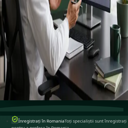
specialiști.
Specialiști înregistrați pentru a profesa în Romania,
disponibili pentru consultații online sigure.
Vezi profiluri
Programează consultație
Îngrijire de specialitate
Conectează-te cu specialiști
experimentați online.
Înregistrați în Romania
Medici înregistrați pentru a
profesa în Romania.
Consultații sigure
Private, confidențiale și ușor de
programat.
Înregistrați în Romania
Toți specialiștii sunt înregistrați
pentru a profesa în Romania.