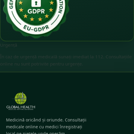
Urgență
În caz de urgență medicală sunați imediat la 112. Consultațiile
online nu sunt potrivite pentru urgențe.
Medicină oricând și oriunde. Consultații
medicale online cu medici înregistrați
local pe piețele unde operăm.