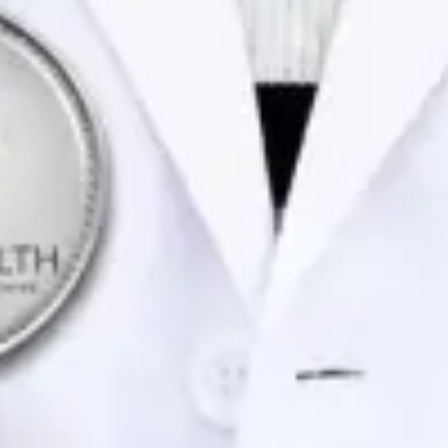
Portuguese, English
Marcar consulta
Ver perfil
Dra. Joana Branco Maia — General Practitioner / Psychologist,
Global Health Portugal Dra. Joana Branco Maia — General
Practitioner / Psychologist at Global Health Portugal. Book an
online video consultation.
PT
Consulta de Psicologia
Dra. Joana Branco Maia
Registo
· Verificado