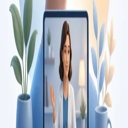
Duration
15 min
Saiba mais
:
Consulta de Pediatria
Marcar consulta
Specialist
Consulta de Psicologia
Consulta com psicóloga registada na Ordem dos Psicólogos
Portugueses. Avaliação psicológica e terapia baseada em
evidência, por videochamada segura. Marque já.
From
€120
Duration
45 min