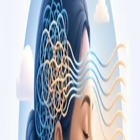
opiniões, por videochamada segura.
From
€79
Duration
15 min
Saiba mais
:
Consulta de Cardiologia
Marcar consulta
Specialist
Consulta de Oncologia
Segunda opinião independente sobre diagnóstico ou plano de
tratamento oncológico, com oncologista médico registado na
Ordem dos Médicos. Apoio também em cuidados paliativos.
Marque já.
From