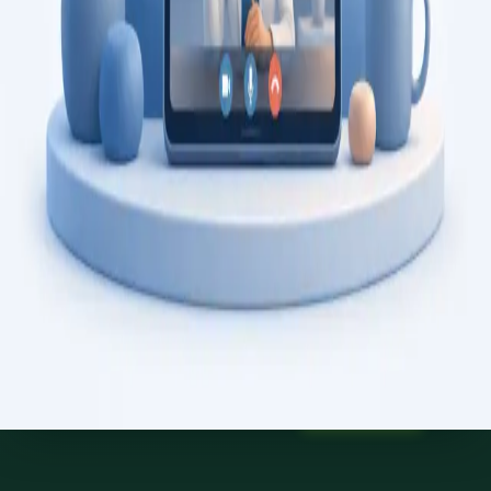
Saiba mais
:
Consulta de Psicologia
Marcar consulta
Specialist
Consulta de Psiquiatria
Consulta com psiquiatra registado na Ordem dos Médicos.
Avaliação psiquiátrica especializada, revisão de diagnóstico, e
gestão de saúde mental, por videochamada segura.
From
€150
Duration
45 min
Saiba mais
:
Consulta de Psiquiatria
Marcar consulta