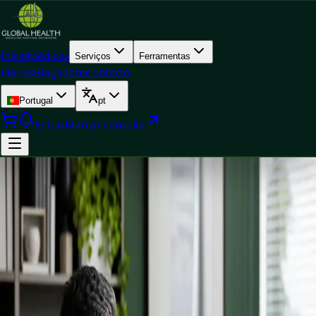
Início
Médicos
Serviços
Ferramentas
Planos
Blog
Sobre
Contacto
Portugal
pt
Entrar
Marcar consulta