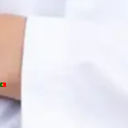
OM | 64572
General Division
Idiomas
Portuguese, English, Spanish
Marcar consulta
Ver perfil
PT
Consulta de Psicologia
Beatriz Carvalho