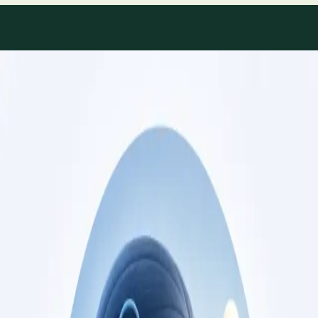
Áreas de especialidade
Consultas de especialidade
disponíveis
Perfis actualizados à medida que a equipa cresce.
Specialist
Consulta de Cardiologia
Consulta com cardiologista registado na Ordem
dos Médicos. Avaliação de risco cardiovascular,
gestão de doença cardíaca, e segundas