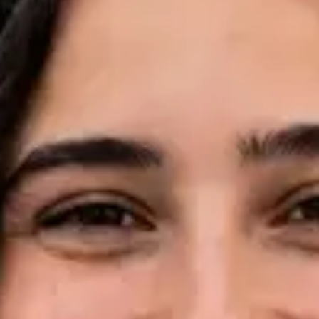
Idiomas
English, Portuguese, French
Marcar consulta
Ver perfil
Dr Pedro Santos — Oncologist, Global Health Portugal Dr
Pedro Santos — Oncologist at Global Health Portugal. Book an
online video consultation.
PT
Consulta de Oncologia
Dr Pedro Santos