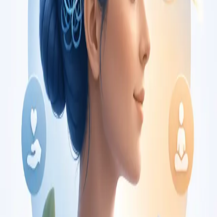
€150
Duration
30 min
Saiba mais
:
Consulta de Oncologia
Marcar consulta
Specialist
Consulta de Pediatria
Consulta com pediatra registado no Colégio de Pediatria da
Ordem dos Médicos. Avaliação especializada para condições
complexas, crónicas, e de desenvolvimento, por
videochamada.
From
€80