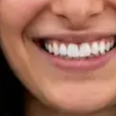
Registo
· Verificado
OM | 33133
Specialist Division
Idiomas
Portuguese, English
Marcar consulta
Ver perfil
Dra Ana Varges Gomes — Oncologist, Global Health Portugal
Dra Ana Varges Gomes — Oncologist at Global Health
Portugal. Book an online video consultation.
PT