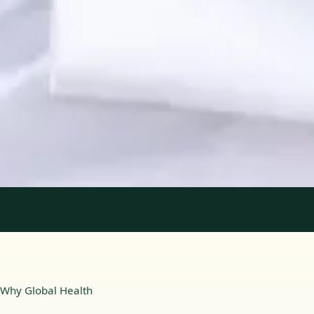
Registo
· Verificado
OPP | 31618
Idiomas
Portuguese, English
Marcar consulta
Ver perfil
1
/
2
Why Global Health