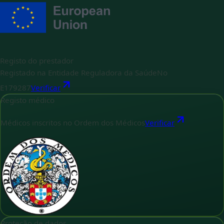
Registo do prestador
Registado na Entidade Reguladora da Saúde
No
E179287
Verificar
Registo médico
Médicos inscritos no Ordem dos Médicos
Verificar
Proteção de dados