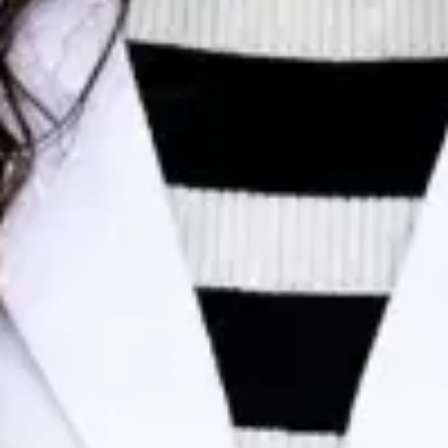
Dr Egas Moura — Paediatrician, Global Health Portugal Dr
Egas Moura — Paediatrician at Global Health Portugal. Book
an online video consultation.
PT
Consulta de Pediatria
Dr Egas Moura
Registo
· Verificado
OM | 34823
Colégio Especialidade Pediatria
Idiomas