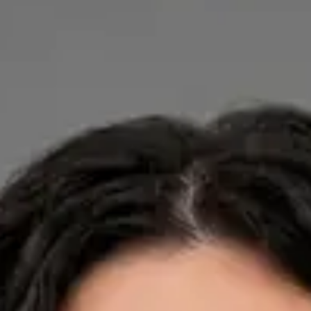
Dra. Ana Leal Neto — General Practitioner, Global Health
Portugal Dra. Ana Leal Neto — General Practitioner at Global
Health Portugal. Book an online video consultation.
PT
Cardiology, Dermatology, Nutrition
Dra. Ana Leal Neto
Registo
· Verificado
OM | 60410
Credentials
Sociedade Portuguesa de Cardiologia