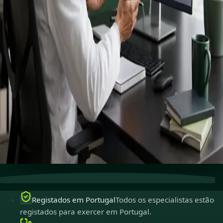
Connect with specialists across cardiology, dermatology,
nutrition and more.
Book specialist consultation
Ver perfis
Cuidados especializados
Conecte-se com especialistas
experientes online.
Registados em Portugal
Médicos registados para
exercer em Portugal.
Consultas seguras
Privadas, confidenciais e fáceis de
marcar.
Registados em Portugal
Todos os especialistas estão
registados para exercer em Portugal.