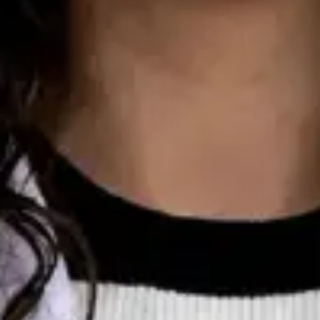
Consulta de Oncologia
Dra Ana Varges Gomes
Registo
· Verificado
OM | 44172
Colégio Especialidade Oncologia
Idiomas
English, Spanish, French, Portuguese
Marcar consulta
Ver perfil