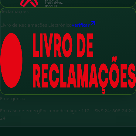
Reclamações
Livro de Reclamações Electrónico
Verificar
Emergência
Em caso de emergência médica ligue 112.
-
SNS 24: 808 24 24
24