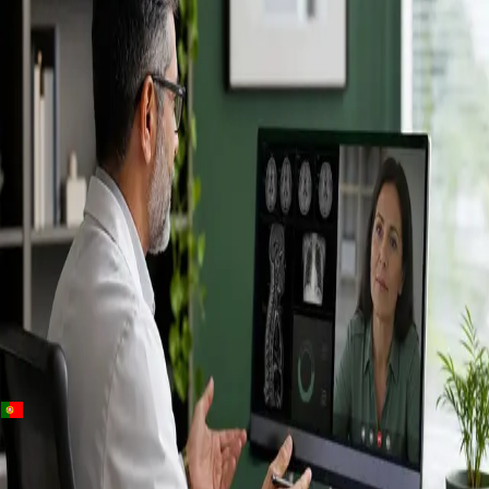
+
+
Portugal · Especialistas
Specialist
consultation