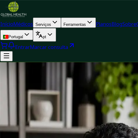
Início
Médicos
Planos
Blog
Sobre
Serviços
Ferramentas
Portugal
pt
Entrar
Marcar consulta