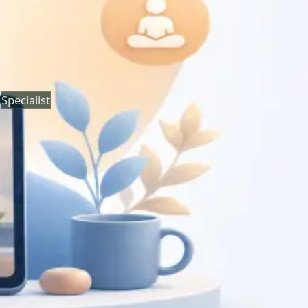
Duration
30 min
Saiba mais
:
Consulta de Oncologia
Marcar consulta
Specialist
Consulta de Psiquiatria
Consulta com psiquiatra registado na Ordem dos
Médicos. Avaliação psiquiátrica especializada, revisão de
diagnóstico, e gestão de saúde mental, por
videochamada segura.
From
€150
Duration