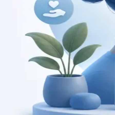
Duration
15 min
Saiba mais
:
Consulta de Cardiologia
Marcar consulta
Specialist
Consulta de Pediatria
Consulta com pediatra registado no Colégio de Pediatria
da Ordem dos Médicos. Avaliação especializada para
condições complexas, crónicas, e de desenvolvimento,
por videochamada.
From
€80
Duration