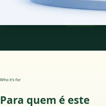
15 min
Saiba mais
:
Consulta de Pediatria
Marcar consulta
Who it's for
Para quem é este