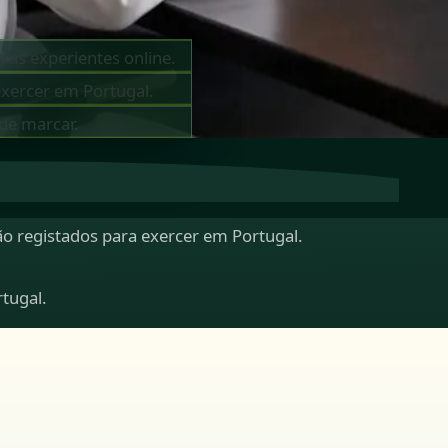
tas experientes online.
exercer em Portugal.
 de marcar.
tão registados para exercer em Portugal.
rtugal.