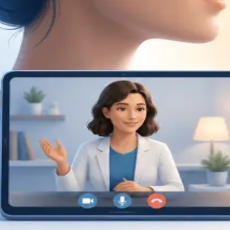
Specialist
Consulta de Psicologia
Consulta com psicóloga registada na Ordem dos
Psicólogos Portugueses. Avaliação psicológica e terapia
baseada em evidência, por videochamada segura.
Marque já.
From
€120
Duration