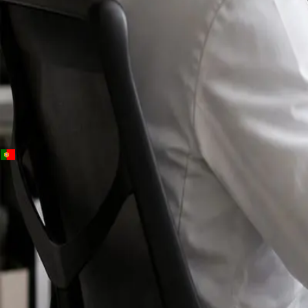
+
+
Portugal · Especialistas
Specialist
consultation
Connect with specialists across cardiology,
dermatology, nutrition and more.
Book specialist consultation
Ver perfis