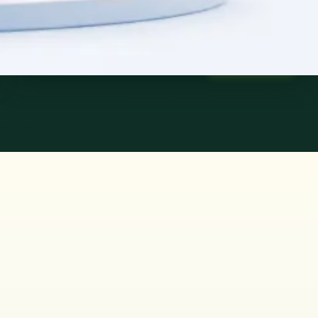
45 min
Saiba mais
:
Consulta de Psiquiatria
Marcar consulta