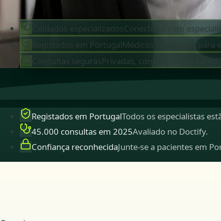
Cuidados especializados
Conecte-se com especialis
Registados em Portugal
Médicos registados para 
Consultas seguras
Privadas, confidenciais e fáceis
Registados em Portugal
Todos os especialistas es
45.000 consultas em 2025
Avaliado no Doctify.
Confiança reconhecida
Junte-se a pacientes em Po