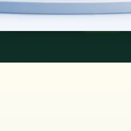
45 min
Saiba mais
:
Consulta de Psicologia
Marcar consulta