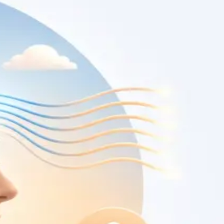
oníveis
Specialist
Consulta de Oncologia
Segunda opinião independente sobre diagnóstico ou
plano de tratamento oncológico, com oncologista médico
registado na Ordem dos Médicos. Apoio também em
cuidados paliativos. Marque já.
From
€150