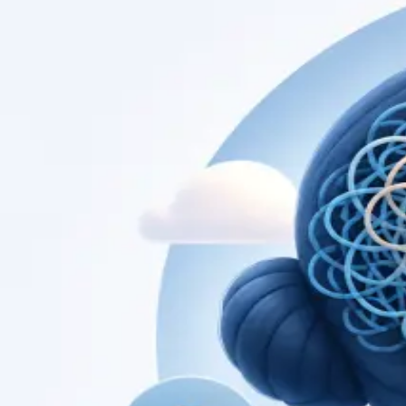
Consultas de es
Perfis actualizados à medida que a equipa cresce.
Specialist
Consulta de Cardiologia
Consulta com cardiologista registado na Ordem
dos Médicos. Avaliação de risco cardiovascular,
gestão de doença cardíaca, e segundas opiniões,
por videochamada segura.
From
€79