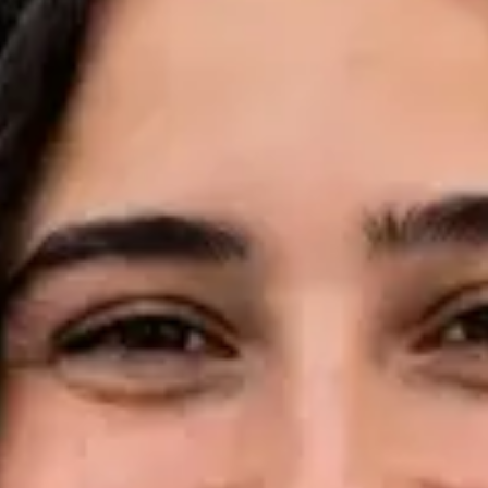
Idiomas
English, Portuguese, French
Ver perfil
Marcar consulta
Dr Pedro Santos — Oncologist, Global Health Portugal Dr
Pedro Santos — Oncologist at Global Health Portugal. Book an
online video consultation.
PT
Consulta de Oncologia
Dr Pedro Santos