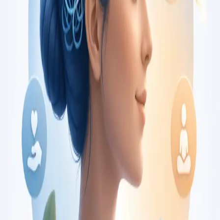
€150
Duration
30 min
Saiba mais
:
Consulta de Oncologia
Marcar consulta
Specialist
Consulta de Pediatria
Consulta com pediatra registado no Colégio de Pediatria da
Ordem dos Médicos. Avaliação especializada para condições
complexas, crónicas, e de desenvolvimento, por
videochamada.
From
€80