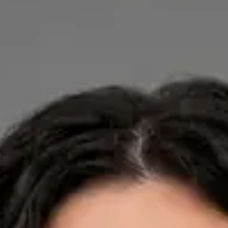
Dra. Ana Leal Neto — General Practitioner, Global Health
Portugal Dra. Ana Leal Neto — General Practitioner at Global
Health Portugal. Book an online video consultation.
PT
Cardiology, Dermatology, Nutrition
Dra. Ana Leal Neto
Registo
· Verificado
OM | 60410
Credentials
Sociedade Portuguesa de Cardiologia