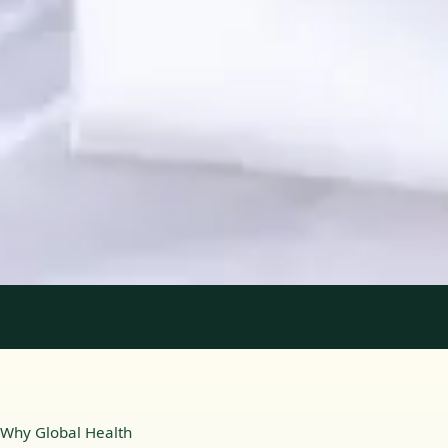
Registo
· Verificado
OPP | 31618
Idiomas
Portuguese, English
Ver perfil
Marcar consulta
1
/
2
Why Global Health