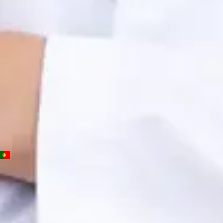
OM | 64572
General Division
Idiomas
Portuguese, English, Spanish
Ver perfil
Marcar consulta
PT
Consulta de Psicologia
Beatriz Carvalho