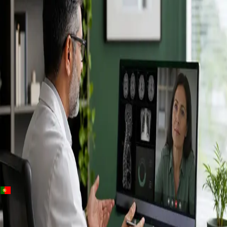
+
+
Portugal · Especialistas
Specialist
consultation