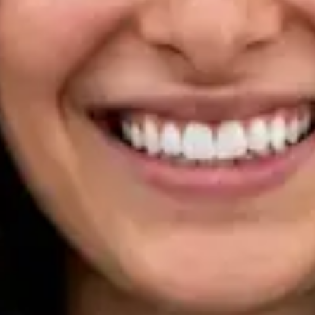
Registo
· Verificado
OM | 33133
Specialist Division
Idiomas
Portuguese, English
Ver perfil
Marcar consulta
Dra Ana Varges Gomes — Oncologist, Global Health Portugal
Dra Ana Varges Gomes — Oncologist at Global Health
Portugal. Book an online video consultation.
PT