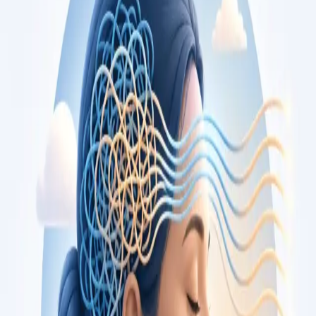
opiniões, por videochamada segura.
From
€79
Duration
15 min
Saiba mais
:
Consulta de Cardiologia
Marcar consulta
Specialist
Consulta de Oncologia
Segunda opinião independente sobre diagnóstico ou plano de
tratamento oncológico, com oncologista médico registado na
Ordem dos Médicos. Apoio também em cuidados paliativos.
Marque já.
From