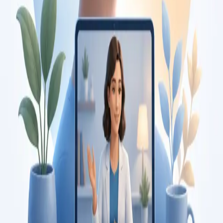
Duration
15 min
Saiba mais
:
Consulta de Pediatria
Marcar consulta
Specialist
Consulta de Psicologia
Consulta com psicóloga registada na Ordem dos Psicólogos
Portugueses. Avaliação psicológica e terapia baseada em
evidência, por videochamada segura. Marque já.
From
€120
Duration
45 min