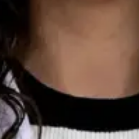
Consulta de Oncologia
Dra Ana Varges Gomes
Registo
· Verificado
OM | 44172
Colégio Especialidade Oncologia
Idiomas
English, Spanish, French, Portuguese
Ver perfil
Marcar consulta