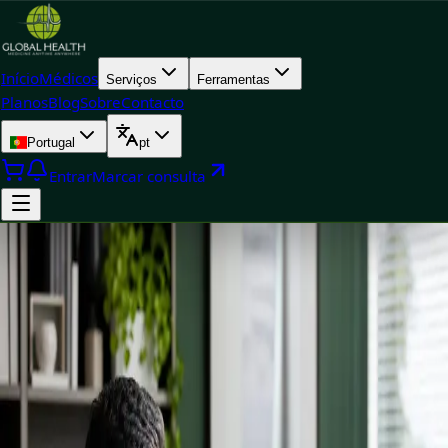
Início
Médicos
Serviços
Ferramentas
Planos
Blog
Sobre
Contacto
Portugal
pt
Entrar
Marcar consulta