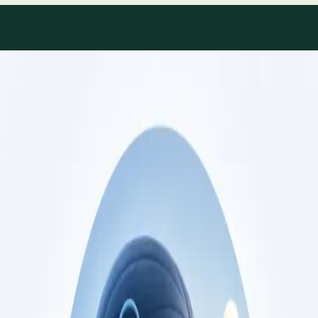
Áreas de especialidade
Consultas de especialidade
disponíveis
Perfis actualizados à medida que a equipa cresce.
Specialist
Consulta de Cardiologia
Consulta com cardiologista registado na Ordem
dos Médicos. Avaliação de risco cardiovascular,
gestão de doença cardíaca, e segundas