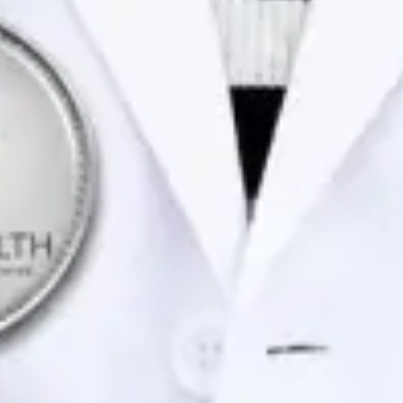
Idiomas
Portuguese, English
Ver perfil
Marcar consulta
Dra. Joana Branco Maia — General Practitioner / Psychologist,
Global Health Portugal Dra. Joana Branco Maia — General
Practitioner / Psychologist at Global Health Portugal. Book an
online video consultation.
PT
Consulta de Psicologia
Dra. Joana Branco Maia
Registo
· Verificado