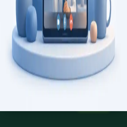
Saiba mais
:
Consulta de Psicologia
Marcar consulta
Specialist
Consulta de Psiquiatria
Consulta com psiquiatra registado na Ordem dos Médicos.
Avaliação psiquiátrica especializada, revisão de diagnóstico, e
gestão de saúde mental, por videochamada segura.
From
€150
Duration
45 min
Saiba mais
:
Consulta de Psiquiatria
Marcar consulta