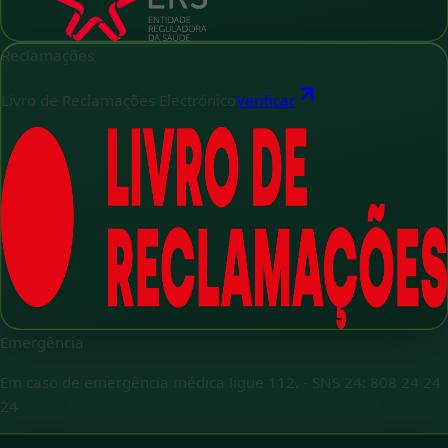
Reclamações
Livro de Reclamações Electrónico
Verificar
Emergência
Em caso de emergência médica ligue 112.
-
SNS 24: 808 24 24
24