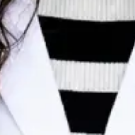
Dr Egas Moura — Paediatrician, Global Health Portugal Dr
Egas Moura — Paediatrician at Global Health Portugal. Book
an online video consultation.
PT
Consulta de Pediatria
Dr Egas Moura
Registo
· Verificado
OM | 34823
Colégio Especialidade Pediatria