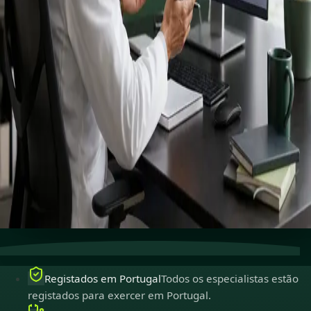
Connect with specialists across cardiology, dermatology,
nutrition and more.
Book specialist consultation
Ver perfis
Cuidados especializados
Conecte-se com especialistas
experientes online.
Registados em Portugal
Médicos registados para
exercer em Portugal.
Consultas seguras
Privadas, confidenciais e fáceis de
marcar.
Registados em Portugal
Todos os especialistas estão
registados para exercer em Portugal.