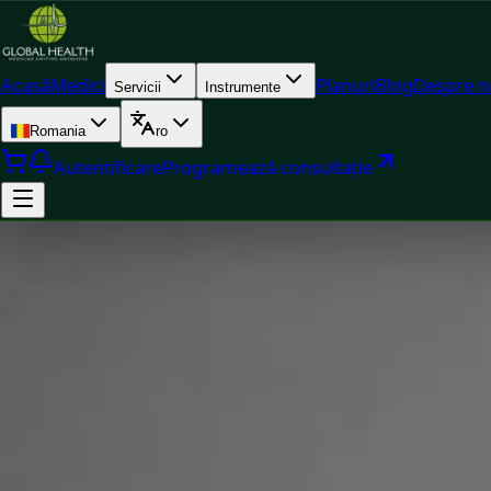
Acasă
Medici
Planuri
Blog
Despre n
Servicii
Instrumente
Romania
ro
Autentificare
Programează consultație
Doc
Dr Robert Gabriel Brindus — Medic de Familie, Global Heal