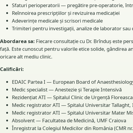
Sfaturi perioperatorii — pregătire pre-operatorie, în
Reînnoirea prescripțiilor și revizuirea medicației
Adeverințe medicale și scrisori medicale
Trimiteri pentru investigații, analize de laborator sau 
Abordarea sa:
Fiecare consultație cu Dr. Brînduș este perso
față. Este cunoscut pentru valorile etice solide, gândirea an
oricare alt mediu clinic.
Calificări:
EDAIC Partea I — European Board of Anaesthesiolog
Medic specialist — Anestezie și Terapie Intensivă
Rezidențiat ATI — Spitalul Clinic de Urgență Floreasca
Medic registrator ATI — Spitalul Universitar Tallaght,
Medic registrator ATI — Spitalul Universitar Mater Mi
Absolvent — Facultatea de Medicină, UMF Craiova
Înregistrat la Colegiul Medicilor din România (CMR nr