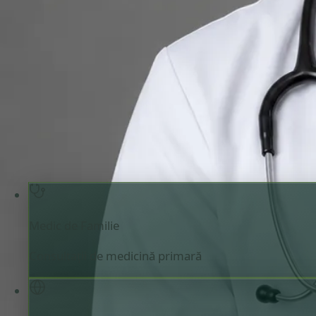
Medic de Familie
Revizuiți detaliile profilului medicului, domeniile de consult
programare înainte de a stabili o întâlnire.
Medic de Familie
Romania
Romanian, English
Înregistrat în Romania
Consultație online disponibilă
Alege interval cu Robert
Verificați înregi
Medic de Familie
Consultații de medicină primară