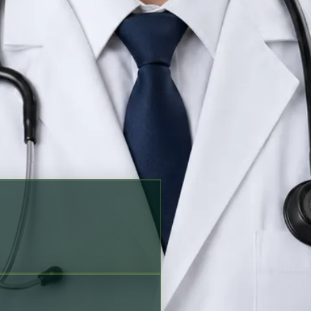
ație și opțiunile de
Profil verificat
strarea