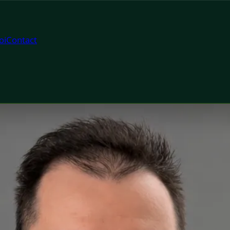
oi
Contact
tor
th Romania Dr Robert Gabriel Brindus is a Medic de Familie