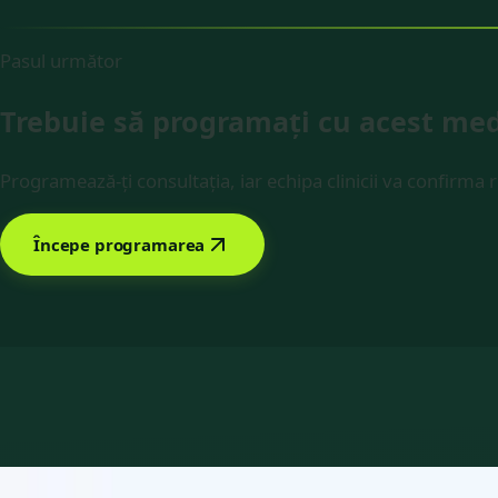
Pasul următor
Trebuie să programați cu acest med
Programează-ți consultația, iar echipa clinicii va confirma 
Începe programarea
Rezervă cu Dr Robert Gabriel Brindus