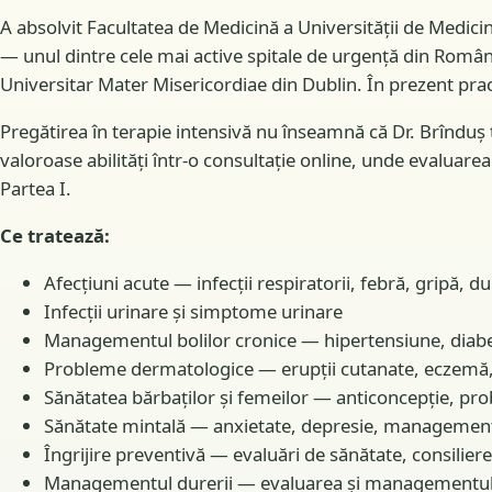
A absolvit Facultatea de Medicină a Universității de Medicin
— unul dintre cele mai active spitale de urgență din România.
Universitar Mater Misericordiae din Dublin. În prezent prac
Pregătirea în terapie intensivă nu înseamnă că Dr. Brînduș
valoroase abilități într-o consultație online, unde evaluare
Partea I.
Ce tratează:
Afecțiuni acute — infecții respiratorii, febră, gripă, dur
Infecții urinare și simptome urinare
Managementul bolilor cronice — hipertensiune, diabet,
Probleme dermatologice — erupții cutanate, eczemă, a
Sănătatea bărbaților și femeilor — anticoncepție, p
Sănătate mintală — anxietate, depresie, management al 
Îngrijire preventivă — evaluări de sănătate, consilier
Managementul durerii — evaluarea și managementul du