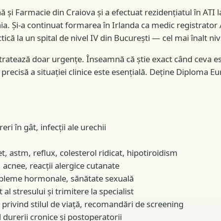
ă și Farmacie din Craiova și a efectuat rezidențiatul în ATI 
 Și-a continuat formarea în Irlanda ca medic registrator ATI 
tică la un spital de nivel IV din București — cel mai înalt 
 tratează doar urgențe. Înseamnă că știe exact când ceva e
a precisă a situației clinice este esențială. Deține Diploma 
eri în gât, infecții ale urechii
 astm, reflux, colesterol ridicat, hipotiroidism
cnee, reacții alergice cutanate
robleme hormonale, sănătate sexuală
stresului și trimitere la specialist
e privind stilul de viață, recomandări de screening
rerii cronice și postoperatorii