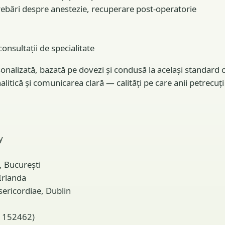
trebări despre anestezie, recuperare post-operatorie
consultații de specialitate
nalizată, bazată pe dovezi și condusă la același standard clin
alitică și comunicarea clară — calități pe care anii petrecuț
y
, București
 Irlanda
sericordiae, Dublin
. 152462)