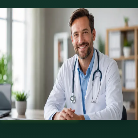
Reservar con Dr. Fidel Ernesto Mesa Prado
Servicios ofrecidos
Elige un servicio para ver las plazas disponibles con Fidel.
€79
Cardiología Especialista
15 min
Ver detalles del servicio
:
Cardiología Especialista
Elegir plaza
:
Cardiología Especialista