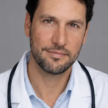
+
+
Volver al equipo de Spain
Perfil del médico
Dr. Fidel Ernesto Mesa Prado
Médico Especialista — Cardiología
Revise los detalles del perfil del médico, las áreas de consulta y
las opciones de reserva antes de programar su cita.