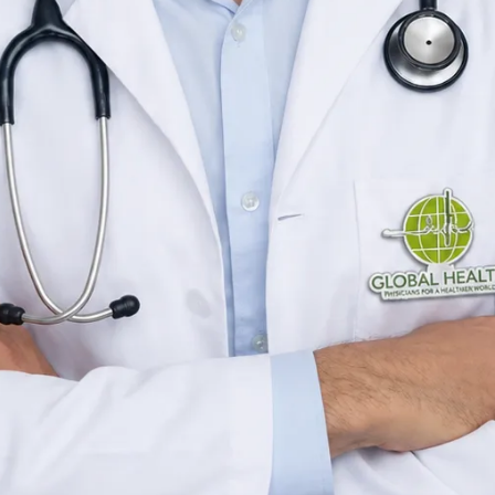
Médico Especialista — Cardiología
Spain
Spanish,
English
Registrado en Spain
Consulta online disponible
Perfil
verificado
Elegir hora con Fidel
Verificar registro
Médico Especialista — Cardiología
Consultas de medicina general
Idiomas
Spanish, English