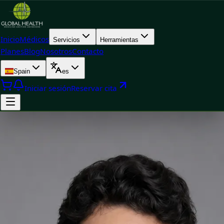
Inicio
Médicos
Servicios
Herramientas
Planes
Blog
Nosotros
Contacto
Spain
es
Iniciar sesión
Reservar cita
Doctor
Dr. Fidel Ernesto Mesa Prado — Cardiologist, Global Health
Spain Dr. Fidel Ernesto Mesa Prado — Cardiologist at Global
Health Spain. Book an online video consultation.