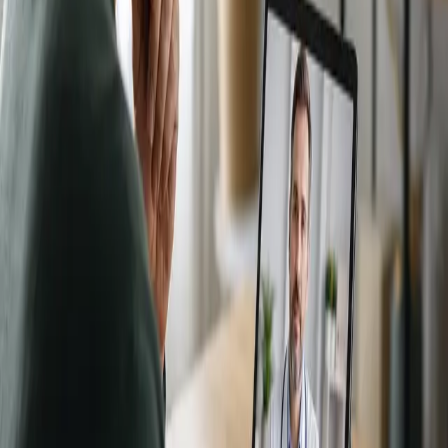
Elegir plaza
€39
Dejar de Fumar
15 min
Elegir plaza
€35
Derivaciones y Pruebas
15 min
Elegir plaza
€45
Enfermedades Crónicas