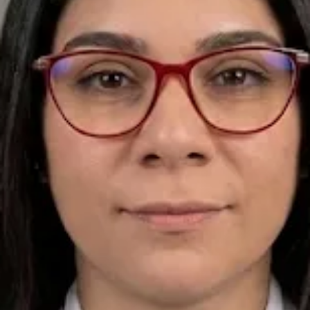
+
+
Volver al equipo de Spain
Perfil del médico
Dra. María Fernanda Ocampo Mora
Médica General — Urgencias y Medicina Estética
Revise los detalles del perfil del médico, las áreas de consulta y