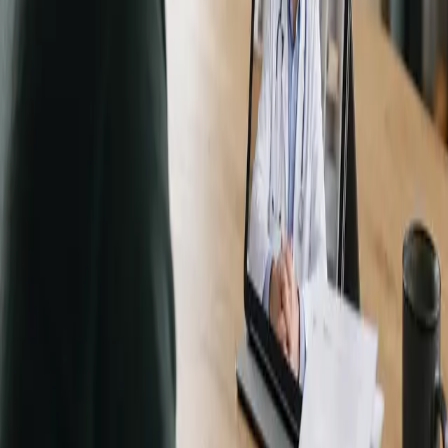
20 min
Elegir plaza
€49
Medicina de Viaje
15 min
Elegir plaza
€39
Musculoesquelético
15 min
Elegir plaza
€49
Salud Femenina