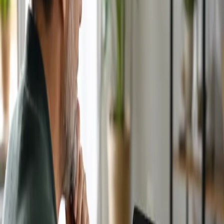
€45
Consulta de Piel
15 min
Elegir plaza
€75
Consulta Online Medicina Estetica
30 min
Elegir plaza
€45
Control de Peso
15 min