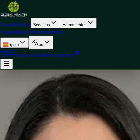
Inicio
Médicos
Servicios
Herramientas
Planes
Blog
Nosotros
Contacto
Spain
es
Iniciar sesión
Reservar cita
Doctor
Dra. María Fernanda Ocampo Mora — General Medicine
Physician, Global Health Spain Dra. María Fernanda Ocampo
Mora — General Medicine Physician at Global Health Spain.
Book an online video consultation.