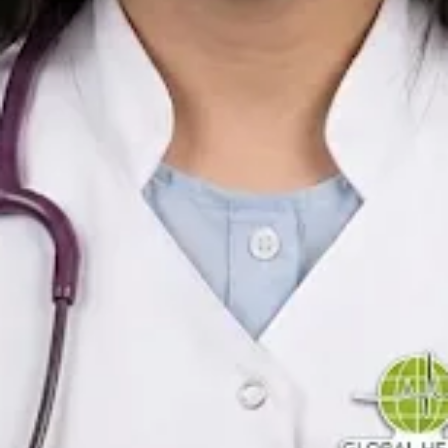
las opciones de reserva antes de programar su cita.
Médica General — Urgencias y Medicina Estética
Spain
Spanish
Registrado en Spain
Consulta online disponible
Perfil
verificado
Elegir hora con María
Verificar registro
Médica General — Urgencias y Medicina Estética
Consultas de medicina general