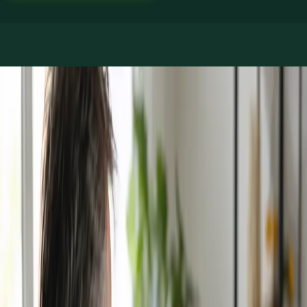
Reservar con Dra. María Fernanda Ocampo Mora
Servicios ofrecidos
Elige un servicio para ver las plazas disponibles con María.
€39
Consulta Médica General
15 min
Elegir plaza
€35