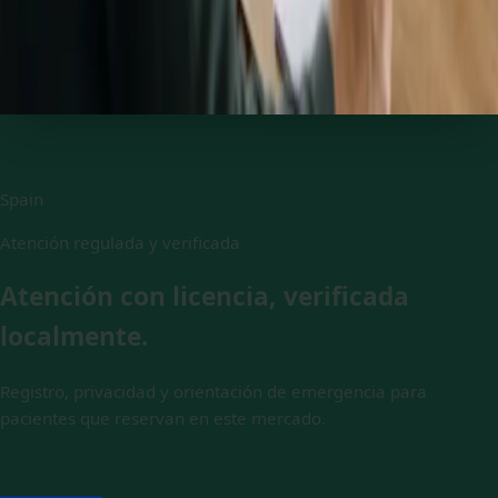
Segunda Opinión Médica
20 min
Elegir plaza
Spain
Atención regulada y verificada
Atención con licencia, verificada
localmente.
Registro, privacidad y orientación de emergencia para
pacientes que reservan en este mercado.