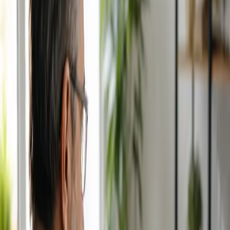
Justificante Médico
15 min
Elegir plaza
€29
Renovación de Tratamiento
15 min
Elegir plaza
€39
Caída del Cabello
15 min
Elegir plaza