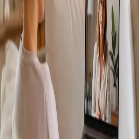
Más información
:
Consulta Diagnostico vascular
Reservar
cita
Specialist
Consulta Online Flebologia y Linfologia
From
€150
Duration
30 min
Más información
:
Consulta Online Flebologia y Linfologia
Reservar cita
Specialist
Dermatología Especialista