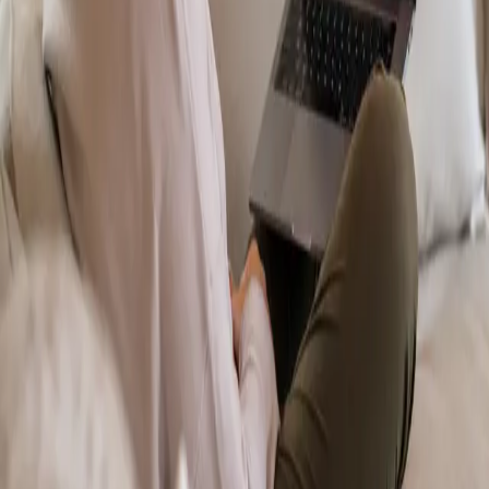
From
€70
Duration
15 min
Más información
:
Dermatología Especialista
Reservar cita
Specialist
Psicología Clínica
From
€120
Duration
45 min