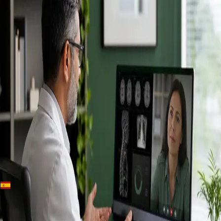
+
+
Spain · Especialistas
Conoce a
nuestros