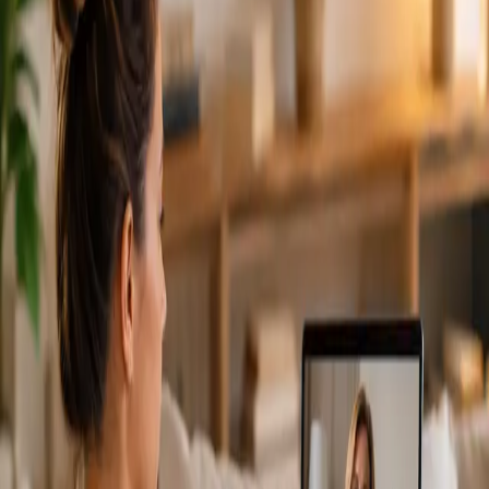
From
€79
Duration
15 min
Más información
:
Cardiología Especialista
Reservar cita
Specialist
Consulta Diagnostico vascular
From
€170
Duration
30 min