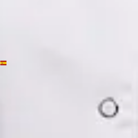
Ver perfil
Reservar cita
Dra. Mónica Fabiana Cornejo Román — Psychiatrist, Global
Health Spain Dra. Mónica Fabiana Cornejo Román —
Psychiatrist at Global Health Spain. Book an online video
consultation.
ES
Psiquiatría Especialista
Dra. Mónica Fabiana Cornejo Román
Registro
· Verificado
CGCOM | 64182