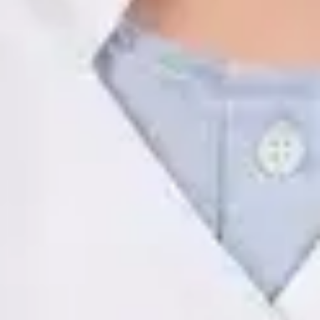
ES
Psicología Clínica
Javier Villarte Betancor
Registro
· Verificado
COP | AO14346
Idiomas
Spanish
Ver perfil
Reservar cita