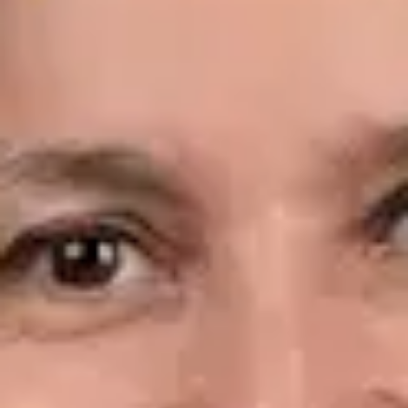
Idiomas
Spanish, English
Ver perfil
Reservar cita
Dr. Leandro Wang — General Medicine Doctor, Global Health
Spain Dr. Leandro Wang — General Medicine Doctor at Global
Health Spain. Book an online video consultation.
ES
Consulta Diagnostico vascular, Consulta Online Flebologia y
Linfologia
Dr. Leandro Wang
Registro
· Verificado