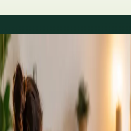
Áreas de especialidad
Consultas con especialistas
disponibles
Los perfiles se actualizan a medida que el equipo crece.
1
/
2
Specialist
Cardiología Especialista