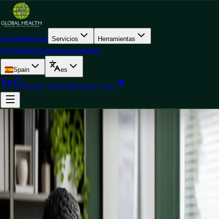
Inicio
Médicos
Servicios
Herramientas
Planes
Blog
Nosotros
Contacto
Spain
es
Iniciar sesión
Reservar cita