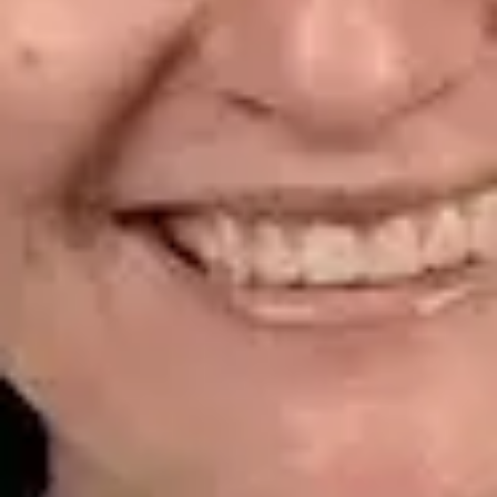
CGCOM | 464628929
Idiomas
Spanish
Ver perfil
Reservar cita
Dr. Alfredo del Valle Moreno Montañez — Dermatologist,
Global Health Spain Dr. Alfredo del Valle Moreno Montañez —
Dermatologist at Global Health Spain. Book an online video
consultation.
ES
Dermatología Especialista