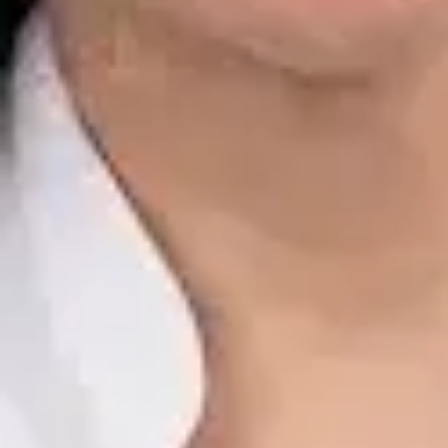
Dr. Alfredo del Valle Moreno Montañez
Registro
· Verificado
CGCOM | 282885136
Idiomas
Spanish, English
Ver perfil
Reservar cita
Javier Villarte Betancor — Psychologist, Global Health Spain
Javier Villarte Betancor — Psychologist at Global Health Spain.
Book an online video consultation.