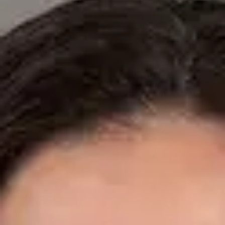
Especialistas registrados en los colegios médicos nacionales.
Dr. Fidel Ernesto Mesa Prado — Cardiologist, Global Health
Spain Dr. Fidel Ernesto Mesa Prado — Cardiologist at Global
Health Spain. Book an online video consultation.
ES
Cardiología Especialista
Dr. Fidel Ernesto Mesa Prado
Registro
· Verificado
CGCOM | 292911355