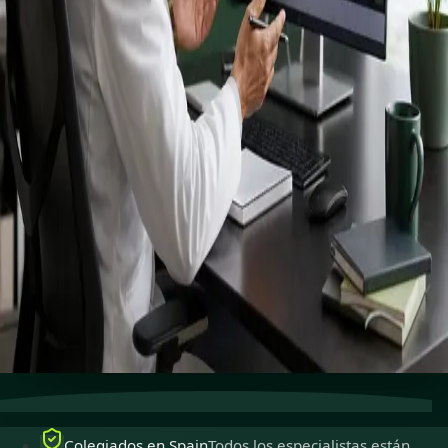
registrados
especialistas.
Especialistas colegiados para ejercer en Spain,
disponibles para consultas en línea seguras.
Ver perfiles
Reservar cita
Atención especializada
Conecta con especialistas con
experiencia en línea.
Colegiados en Spain
Médicos colegiados para ejercer
en Spain.
Consultas seguras
Privadas, confidenciales y fáciles de
reservar.
Colegiados en Spain
Todos los especialistas están