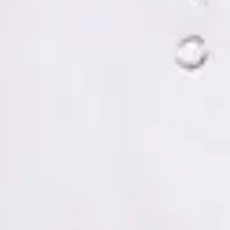
Tomás Ruiz Palacios — Psychologist, Global Health Spain
Tomás Ruiz Palacios — Psychologist at Global Health Spain.
Book an online video consultation.
ES
Psicología Clínica
Tomás Ruiz Palacios
Registro
· Verificado
COP | MUO5691
Idiomas
Spanish, Italian