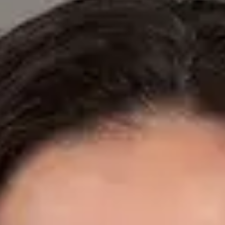
Especialistas registrados en los colegios médicos nacionales.
Dr. Fidel Ernesto Mesa Prado — Cardiologist, Global Health
Spain Dr. Fidel Ernesto Mesa Prado — Cardiologist at Global
Health Spain. Book an online video consultation.
ES
Cardiología Especialista
Dr. Fidel Ernesto Mesa Prado
Registro
· Verificado
CGCOM | 292911355