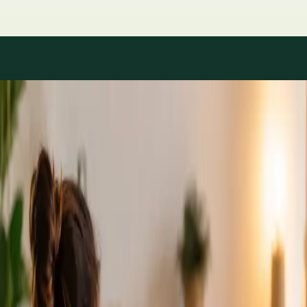
Áreas de especialidad
Consultas con especialistas
disponibles
Los perfiles se actualizan a medida que el equipo crece.
1
/
2
Specialist
Cardiología Especialista