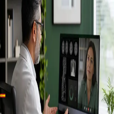
+
+
Spain · Especialistas
Conoce a
nuestros