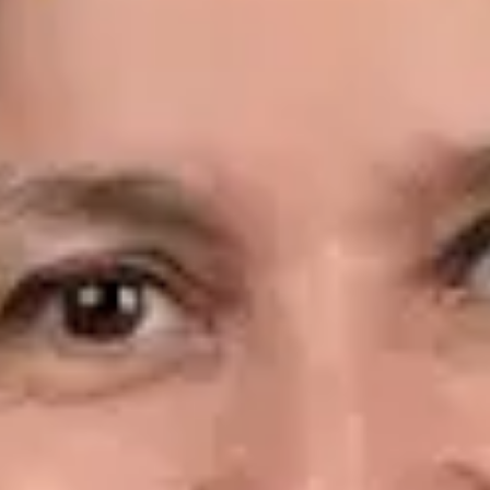
Idiomas
Spanish, English
Reservar cita
Ver perfil
Dr. Leandro Wang — General Medicine Doctor, Global Health
Spain Dr. Leandro Wang — General Medicine Doctor at Global
Health Spain. Book an online video consultation.
ES
Consulta Diagnostico vascular, Consulta Online Flebologia y
Linfologia
Dr. Leandro Wang
Registro
· Verificado