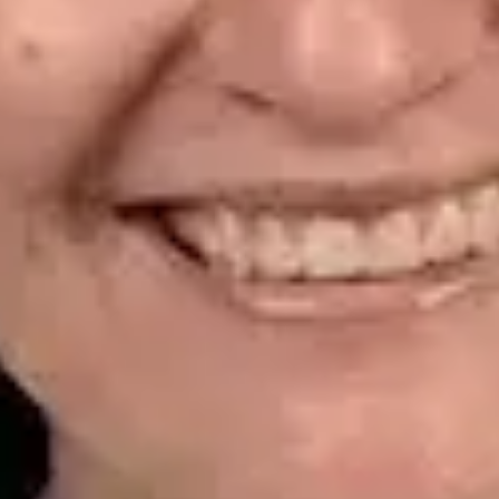
CGCOM | 464628929
Idiomas
Spanish
Reservar cita
Ver perfil
Dr. Alfredo del Valle Moreno Montañez — Dermatologist,
Global Health Spain Dr. Alfredo del Valle Moreno Montañez —
Dermatologist at Global Health Spain. Book an online video
consultation.
ES
Dermatología Especialista