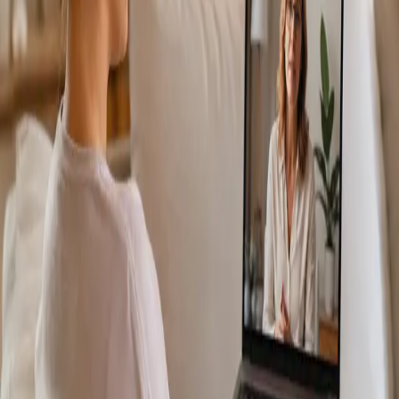
Más información
:
Consulta Diagnostico vascular
Reservar
cita
Specialist
Consulta Online Flebologia y Linfologia
From
€150
Duration
30 min
Más información
:
Consulta Online Flebologia y Linfologia
Reservar cita
Specialist
Dermatología Especialista