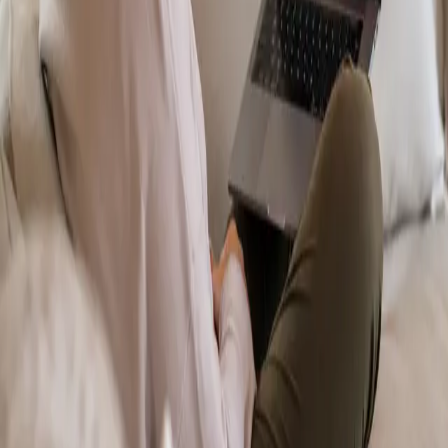
From
€70
Duration
15 min
Más información
:
Dermatología Especialista
Reservar cita
Specialist
Psicología Clínica
From
€120
Duration
45 min