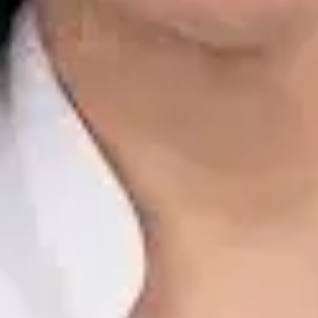
Dr. Alfredo del Valle Moreno Montañez
Registro
· Verificado
CGCOM | 282885136
Idiomas
Spanish, English
Reservar cita
Ver perfil
Javier Villarte Betancor — Psychologist, Global Health Spain
Javier Villarte Betancor — Psychologist at Global Health Spain.
Book an online video consultation.