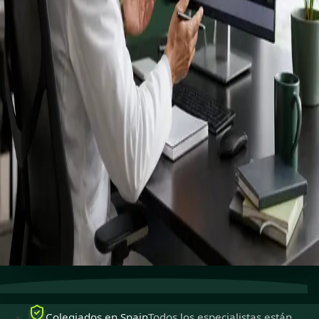
registrados
especialistas.
Especialistas colegiados para ejercer en Spain,
disponibles para consultas en línea seguras.
Reservar cita
Ver perfiles
Atención especializada
Conecta con especialistas con
experiencia en línea.
Colegiados en Spain
Médicos colegiados para ejercer
en Spain.
Consultas seguras
Privadas, confidenciales y fáciles de
reservar.
Colegiados en Spain
Todos los especialistas están