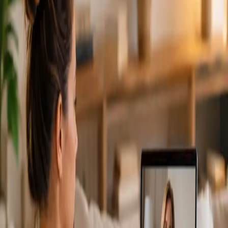
From
€79
Duration
15 min
Más información
:
Cardiología Especialista
Reservar cita
Specialist
Consulta Diagnostico vascular
From
€170
Duration
30 min