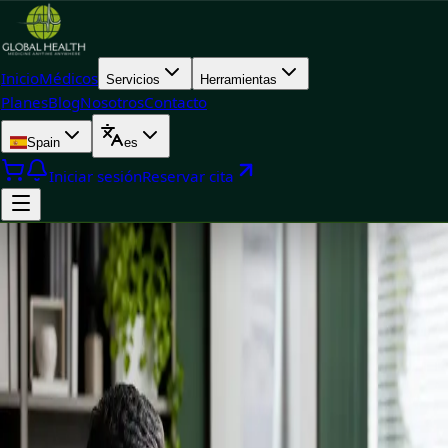
Inicio
Médicos
Servicios
Herramientas
Planes
Blog
Nosotros
Contacto
Spain
es
Iniciar sesión
Reservar cita