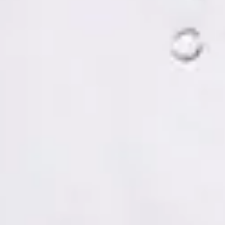
Tomás Ruiz Palacios — Psychologist, Global Health Spain
Tomás Ruiz Palacios — Psychologist at Global Health Spain.
Book an online video consultation.
ES
Psicología Clínica
Tomás Ruiz Palacios
Registro
· Verificado
COP | MUO5691
Idiomas
Spanish, Italian
Reservar cita
Ver perfil