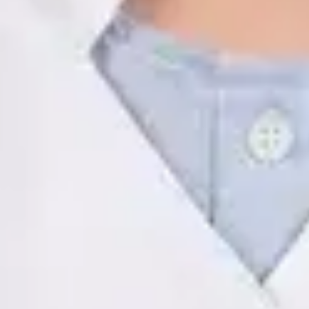
ES
Psicología Clínica
Javier Villarte Betancor
Registro
· Verificado
COP | AO14346
Idiomas
Spanish
Reservar cita
Ver perfil