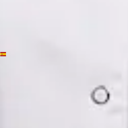
Dra. Mónica Fabiana Cornejo Román — Psychiatrist, Global
Health Spain Dra. Mónica Fabiana Cornejo Román —
Psychiatrist at Global Health Spain. Book an online video
consultation.
ES
Psiquiatría Especialista
Dra. Mónica Fabiana Cornejo Román
Registro
· Verificado
CGCOM | 64182