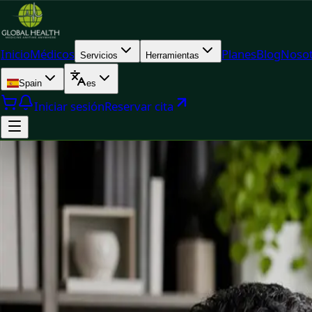
Inicio
Médicos
Planes
Blog
Nosot
Servicios
Herramientas
Spain
es
Iniciar sesión
Reservar cita