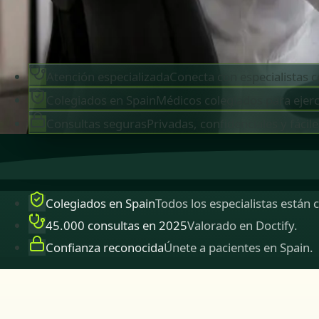
Reservar cita
Ver perfiles
Atención especializada
Conecta con especialistas c
Colegiados en Spain
Médicos colegiados para ejerc
Consultas seguras
Privadas, confidenciales y fácile
Colegiados en Spain
Todos los especialistas están 
45.000 consultas en 2025
Valorado en Doctify.
Confianza reconocida
Únete a pacientes en Spain.