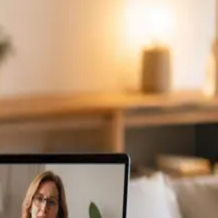
ponibles
Specialist
Consulta Diagnostico vascular
From
€170