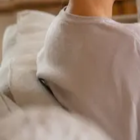
Duration
15 min
Más información
:
Cardiología Especialista
Reservar cita
Specialist
Consulta Online Flebologia y Linfologia
From
€150
Duration
30 min
Más información
:
Consulta Online Flebologia y Linfologia