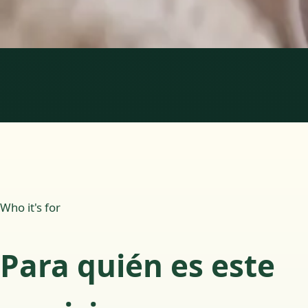
Reservar cita
1
/
2
Who it's for
Para quién es este