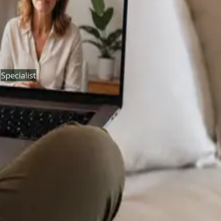
Duration
30 min
Más información
:
Consulta Diagnostico vascular
Reservar cita
Specialist
Psicología Clínica
From
€120
Duration
45 min
Más información
:
Psicología Clínica
Reservar cita