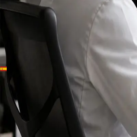
+
+
Spain · Especialistas
Conoce a
nuestros
registrados
especialistas.
Especialistas colegiados para ejercer en Spain,
disponibles para consultas en línea seguras.