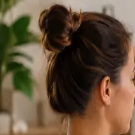
Consultas con e
Los perfiles se actualizan a medida que el equipo crece.
1
/
2
Specialist
Cardiología Especialista
From
€79