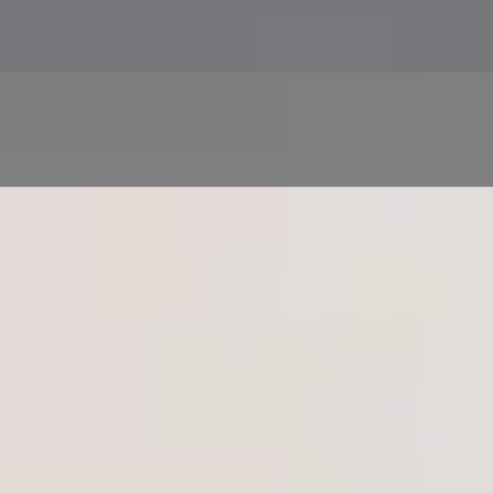
Zdravotní screening a monitorování prostřednictvím
řízených zdravotních testů
Následnou péči a druhý názor na stávající diagnózu
nebo léčebný plán
Zdravotní péči pro celou rodinu ve více jazycích, pro
dospělé i děti
Tým
9
registrovaní lékaři
Uvidím pokaždé
stejného lékaře?
Každá konzultace probíhá s někým registrovaným tam, kde se
nacházíte. Žádná call centra, žádné neznámé tváře — lékař na
obrazovce je lékař z profilu.