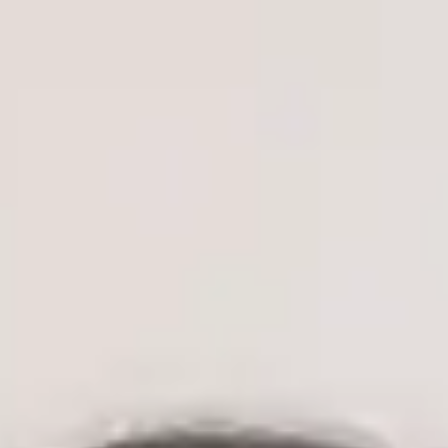
MUDr. Vojtěch Černý — General Practitioner, Global Health
Czechia MUDr. Vojtěch Černý — General Practitioner at Global
Health Czechia. Book an online video consultation.
Klinický ředitel
Praktický lékař
MUDr. Vojtěch Černý
ČLK | 1172330197
English, Czech
MUDr. Vojtěch Černý je lékař, absolvent oboru Všeobecné
lékařství na 2. lékařské fakultě Univerzity Karlovy v Praze —
jedné z nejprestižnějších lékařských institucí v České republice
— s klinickými zkušenostmi v oblasti urgentní medicíny,