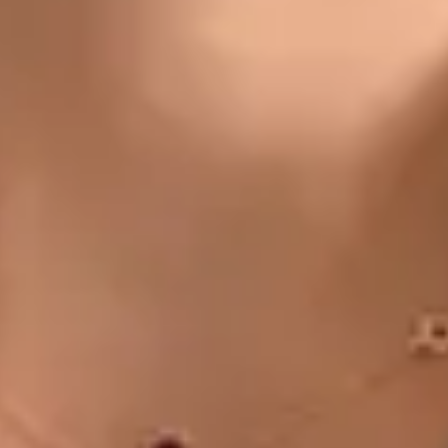
CZ
Doctor
Dr Michael Nytra
Registrace
· Ověřeno
CLK | 1164807191
Jazyky
Czech
Vybrat čas
Zobrazit profil
MUDr. Khoiamul Islam — General Practitioner, Global Health
Czechia MUDr. Khoiamul Islam — General Practitioner at