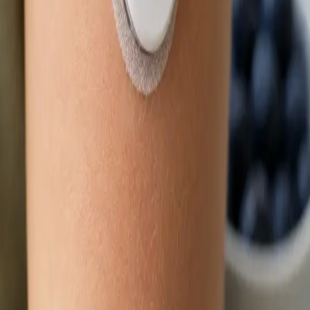
Délka
15 min
Zjistit více
:
Obnova léčby online
Rezervovat konzultaci
Praktické
Dětský lékař
Nemocné dítě a čekání na termín? Lékař registrovaný v ČLK
posoudí zdravotní stav vašeho dítěte přes bezpečný
videohovor. Termín ve stejný den, odkudkoli z České republiky.
Od
Kč900
Délka
15 min