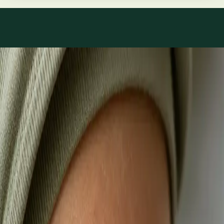
Co léčíme
Péče o to, co skutečně
trápí.
1
/
3
Praktické
Videokonsultace s lékařem, který má na vás čas
Většina pacientů začíná zde. Vyberte volný