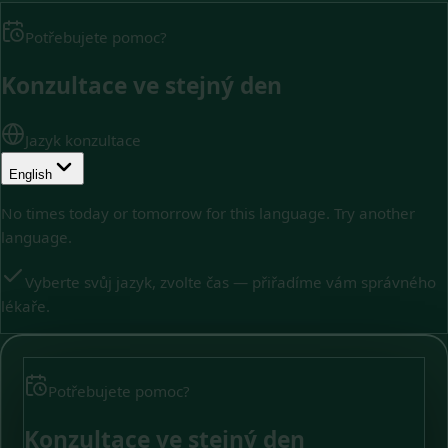
Potřebujete pomoc?
Konzultace ve stejný den
Jazyk konzultace
English
No times today or tomorrow for this language. Try another
language.
Vyberte svůj jazyk, zvolte čas — přiřadíme vám správného
lékaře.
Potřebujete pomoc?
Konzultace ve stejný den