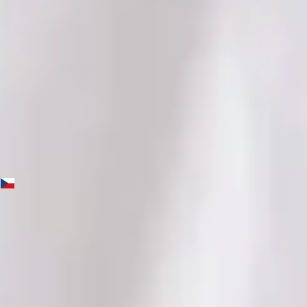
Jazyky
English, Czech
Vybrat čas
Zobrazit profil
MUDr. Yasmin Holz — General practice medicine, Global
Health Czechia MUDr. Yasmin Holz — General practice
medicine at Global Health Czechia. Book an online video
consultation.
CZ
Praktická lékařka
MUDr. Yasmin Holz
Registrace
· Ověřeno