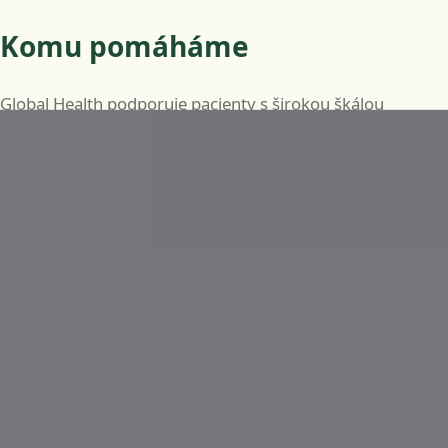
Komu pomáháme
Global Health podporuje pacienty s širokou škálou
běžných i dlouhodobých zdravotních potřeb, včetně:
Běžná onemocnění, jako jsou infekce, horečky a
drobná zranění
Průběžnou péči o chronická onemocnění, jako je
diabetes, hypertenze a astma
Specializované posouzení v oborech kardiologie,
dermatologie, endokrinologie, gastroenterologie,
neurologie, gynekologie a dalších
Lékařská potvrzení a neschopenky, je-li to klinicky
vhodné
Doporučení ke krevním testům, zobrazovacím
vyšetřením nebo specialistovi, je-li to klinicky indikováno