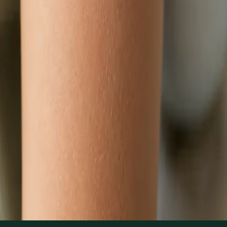
Zjistit více
:
Dětský lékař
Rezervovat konzultaci
Praktické
Hubnutí s lékařem online
Lékař registrovaný v ČLK posoudí metabolické a hormonální
příčiny nadváhy a sestaví individuální plán správy hmotnosti
přes videokonsultaci.
Od
Kč1250
Délka
15 min
Zjistit více
:
Hubnutí s lékařem online
Rezervovat konzultaci
1
/
3