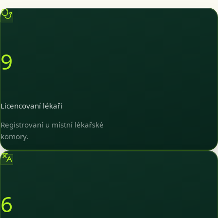
9
Licencovaní lékaři
Registrovaní u místní lékařské
komory.
6