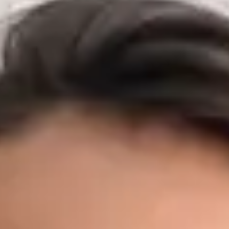
vnitřního lékařství, chirurgie a primární péče v předních
českých nemocnicích a záchranných službách. Před zaměřením
na primární péči budoval MUDr. Černý svůj klinický základ v
některých z nejnáročnějších prostředí v zemi — včetně Fakultní
nemocnice Motol, Nemocnice Na Bulovce, Masarykovy
nemocnice v Ústí nad Labem a FN Plzeň — kde působil na
urgentních příjmech, interních a chirurgických odděleních, v
ambulantní péči, očkovacích centrech a přednemocniční
záchranné službě, včetně podpory letecké záchranné služby.
Díky těmto zkušenostem z akutní medicíny dokáže rychle
rozpoznat, kdy si stav vyžaduje neodkladnou péči — a kdy
nikoli. Dnes jako praktický lékař Global Health Česká republika
poskytuje MUDr. Černý primární péči prvního kontaktu
prostřednictvím zabezpečené video konzultace. Zároveň
pokračuje v doktorském studiu v oboru Preventivní medicína a
epidemiologie na 1. lékařské fakultě Univerzity Karlovy a je
držitelem titulu MBA v oblasti Healthcare Management a LL.M.
v obchodním právu — kombinace, která mu dává výjimečné
porozumění jak klinickým, tak organizačním aspektům