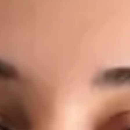
moderního zdravotnictví. Online medicíně se věnuje proto, že
věří, že přístup ke kvalitní lékařské péči by neměl záviset na
místě bydliště, čekacích dobách ani administrativních
překážkách. Co léčí: Akutní onemocnění — respirační infekce,
horečka, chřipka, bolest v krku, infekce ucha Infekce močových
cest a močové příznaky Management chronických onemocnění
— hypertenze, diabetes, astma, reflux Kožní problémy —
vyrážky, ekzém, alergické kožní reakce, lehké infekce
Preventivní péče — zdravotní posouzení, poradenství v oblasti
životního stylu, doporučení ke screeningu Pracovní
neschopnost, lékařské potvrzení a doporučení k odborným
vyšetřením, laboratorním testům nebo zobrazovacím
metodám Dotazy týkající se stávajících onemocnění nebo
současné medikace Jeho přístup: Každá konzultace s MUDr.
Černým je individuální, založená na důkazech a vedená na
stejné klinické úrovni, jakou byste očekávali při osobní
návštěvě lékaře. Věnuje čas naslouchání, srozumitelně
vysvětluje nálezy a dbá na to, abyste konzultaci opustili s