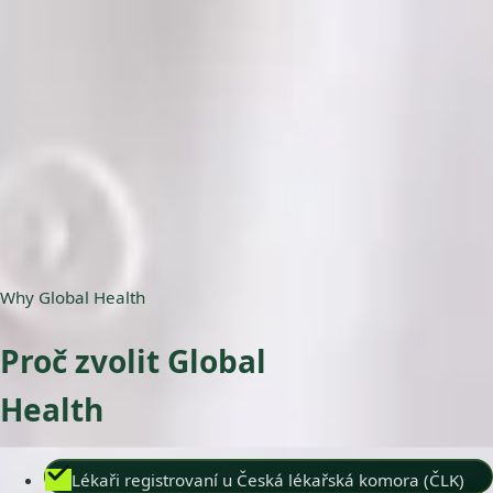
ČLK | 5178823192
Jazyky
English, Czech
Vybrat čas
Zobrazit profil
Why Global Health
Proč zvolit Global
Health
Lékaři registrovaní u Česká lékařská komora (ČLK)