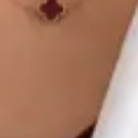
Global Health Czechia. Book an online video consultation.
CZ
Praktický lékař
MUDr. Khoiamul Islam
Registrace
· Ověřeno
ČLK | 1178781199
Jazyky
English, Hindi, Bangla, Urdu, Czech
Vybrat čas
Zobrazit profil
MUDr Libor Hlavaty — General practice medicine, Global