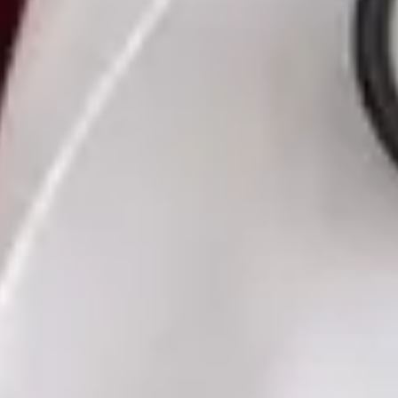
Czech, Ukrainian
Vybrat čas
Zobrazit profil
MUDr. Romana Pavlů — General Practice Medicine, Global
Health Czechia MUDr. Romana Pavlů — General Practice
Medicine at Global Health Czechia. Book an online video
consultation.
CZ
Praktická lékařka — Všeobecné praktické lékařství
MUDr. Romana Pavlů
Registrace
· Ověřeno
ČLK | 5163514190