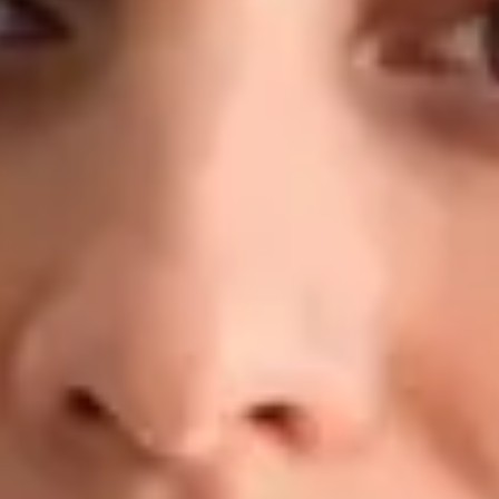
konkrétním plánem — nejen s doporučením odpočívat a pít
dostatek tekutin. Kvalifikace a zkušenosti: MUDr. — 2. lékařská
fakulta, Univerzita Karlova, Praha Doktorand, Preventivní
medicína a epidemiologie — 1. lékařská fakulta, Univerzita
Karlova MBA v oblasti Healthcare Management LL.M. v
obchodním právu Klinické zkušenosti: Fakultní nemocnice
Motol, Nemocnice Na Bulovce, Masarykova nemocnice v Ústí
nad Labem, FN Plzeň, regionální záchranná zdravotnická
služba Registrován u České lékařské komory (ČLK) Jazyky:
Čeština · Angličtina
Rezervovat s MUDr.
Zobrazit profil
Dr Ahmed Maklad — General Practitioner, Global Health
Ireland Dr Ahmed Maklad — General Practitioner at Global
Health Ireland. Book an online video consultation.
CZ
Praktický lékař