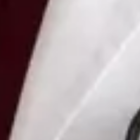
Vybrat čas
Zobrazit profil
MUDr Nataliya Kharlamova — Doctor, Global Health Czechia
MUDr Nataliya Kharlamova is a Doctor registered in Czechia.
Book an online consultation with Global Health.
CZ
Doctor
MUDr Nataliya Kharlamova
Registrace
· Ověřeno
CLK | 5170066188
Jazyky