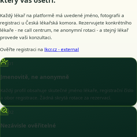
který vás
ošetří
.
Každý lékař na platformě má uvedené jméno, fotografii a
registraci u Česká lékařská komora. Rezervujete konkrétního
lékaře - ne call centrum, ne anonymní rotaci - a stejný lékař
provede vaši konzultaci.
Ověřte registraci na
lkcr.cz
- external
01
Jmenovitě, ne anonymně
Každý profil obsahuje skutečné jméno lékaře, registrační číslo
a obor registrace. Žádná skrytá rotace za rezervací.
02
Nezávisle ověřitelné