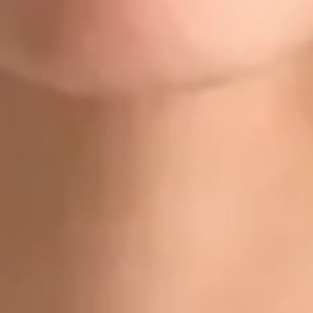
Doctor
Dr Gabriele Felici
Registrace
· Ověřeno
CLK | 1170392192
Jazyky
Czech, Italian, English
Vybrat čas
Zobrazit profil
Dr Michael Nytra — Doctor, Global Health Czechia Dr Michael
Nytra is a Doctor registered in Czechia. Book an online
consultation with Global Health.