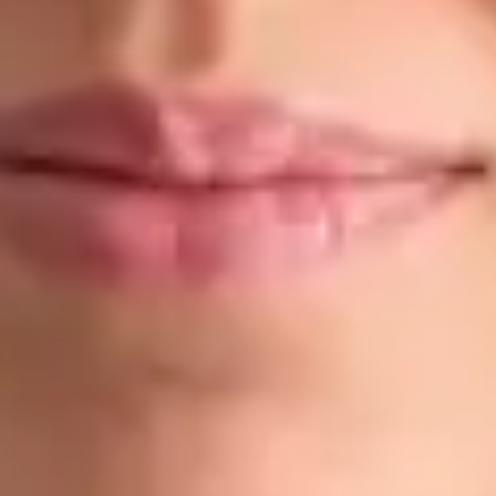
Dr Ahmed Maklad
Registrace
· Ověřeno
ČLK | 1176686198
Jazyky
English, Arabic, Czech
Vybrat čas
Zobrazit profil
Dr Gabriele Felici — Doctor, Global Health Czechia Dr Gabriele
Felici is a Doctor registered in Czechia. Book an online
consultation with Global Health.
CZ