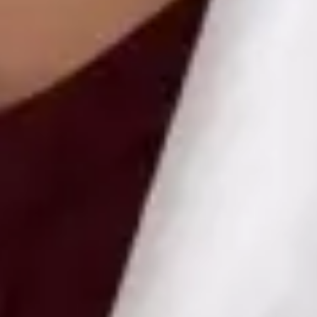
Health Czechia MUDr Libor Hlavaty — General practice
medicine at Global Health Czechia. Book an online video
consultation.
CZ
Praktický lékař — Všeobecné praktické lékařství
MUDr Libor Hlavaty
Registrace
· Ověřeno
ČLK | 1151252181
Jazyky
Czech