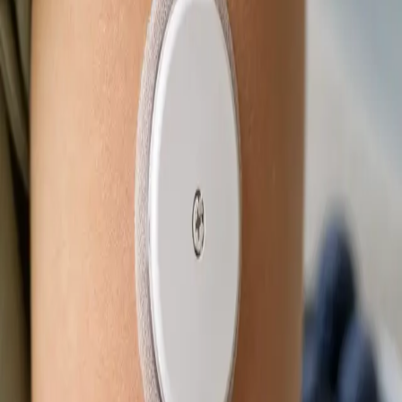
Od
Kč850
Délka
15 min
Zjistit více
:
eNeschopenka online
Rezervovat konzultaci
Praktické
Obnova léčby online
Stabilní léčba, která funguje — ale potřebujete obnovu? Lékař
registrovaný v ČLK posoudí vaši léčbu na videu a vystaví
eRecept, je-li to klinicky indikováno. Termín ještě dnes.
Od
Kč650