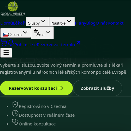
Domů
Lékaři
Plány
Blog
O nás
Kontakt
Služby
Nástroje
Czechia
Czechia
cs
Czechia
9
k dispozici
Přihlásit se
Rezervovat termín
Online lékařská péče v Česku
Vyberte si službu, zvolte volný termín a promluvte si s lékaři
registrovanými u národních lékařských komor po celé Evropě.
Rezervovat konzultaci
Zobrazit služby
Registrováno v Czechia
Dostupnost v reálném čase
Online konzultace