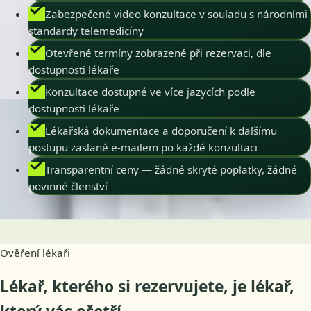
Zabezpečené video konzultace v souladu s národními
standardy telemedicíny
Otevřené termíny zobrazené při rezervaci, dle
dostupnosti lékaře
Konzultace dostupné ve více jazycích podle
dostupnosti lékaře
Lékařská dokumentace a doporučení k dalšímu
postupu zaslané e-mailem po každé konzultaci
Transparentní ceny — žádné skryté poplatky, žádné
povinné členství
Ověření lékaři
Lékař, kterého si rezervujete, je lékař,