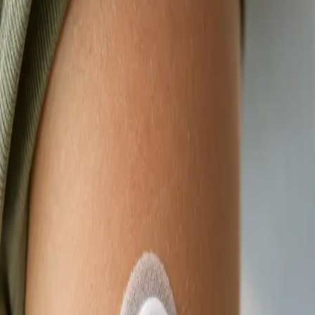
termín konzultace s lékařem registrovaným ve
vaší zemi.
Od
Kč900
Délka
15 min
Zjistit více
:
Videokonsultace s lékařem, který má na vás čas
Rezervovat konzultaci
Praktické
eNeschopenka online
Lékař registrovaný v ČLK posoudí vaše příznaky na videu a
vystaví eNeschopenku elektronicky, je-li to klinicky
odůvodněno. Termín ještě dnes.