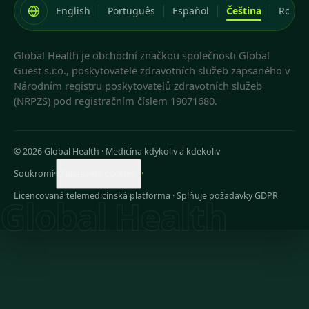
English
Português
Español
Čeština
Româ
Global Health je obchodní značkou společnosti Global
Guest s.r.o., poskytovatele zdravotních služeb zapsaného v
Národním registru poskytovatelů zdravotních služeb
(NRPZS) pod registračním číslem 19071680.
© 2026 Global Health
·
Medicína kdykoliv a kdekoliv
Soukromí
·
·
Nastavení cookies
Licencovaná telemedicínská platforma · Splňuje požadavky GDPR
Global Health