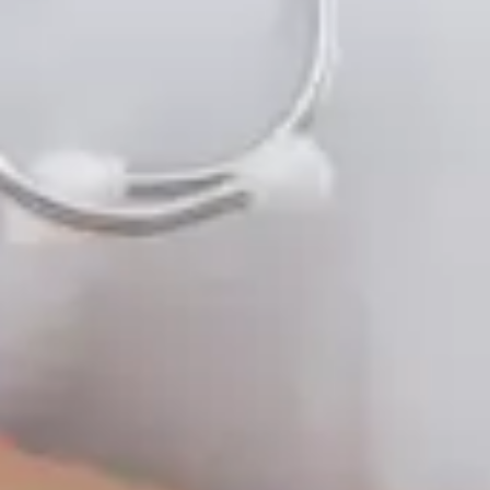
Jazyky
English, Hindi, Bangla, Urdu, Czech
Vybrat čas
Zobrazit profil
Praktický lékař — Všeobecné praktické lékařství
MUDr Libor Hlavaty
Registrace
· Ověřeno
ČLK | 1151252181
Jazyky