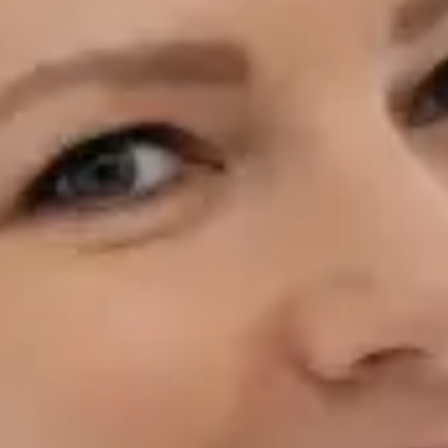
věří, že přístup ke kvalitní lékařské péči by neměl záviset na
místě bydliště, čekacích dobách ani administrativních
překážkách. Co léčí: Akutní onemocnění — respirační infekce,
horečka, chřipka, bolest v krku, infekce ucha Infekce močových
cest a močové příznaky Management chronických onemocnění
— hypertenze, diabetes, astma, reflux Kožní problémy —
vyrážky, ekzém, alergické kožní reakce, lehké infekce
Preventivní péče — zdravotní posouzení, poradenství v oblasti
životního stylu, doporučení ke screeningu Pracovní
neschopnost, lékařské potvrzení a doporučení k odborným
vyšetřením, laboratorním testům nebo zobrazovacím
metodám Dotazy týkající se stávajících onemocnění nebo
současné medikace Jeho přístup: Každá konzultace s MUDr.
Černým je individuální, založená na důkazech a vedená na
stejné klinické úrovni, jakou byste očekávali při osobní
návštěvě lékaře. Věnuje čas naslouchání, srozumitelně
vysvětluje nálezy a dbá na to, abyste konzultaci opustili s
konkrétním plánem — nejen s doporučením odpočívat a pít
dostatek tekutin. Kvalifikace a zkušenosti: MUDr. — 2. lékařská