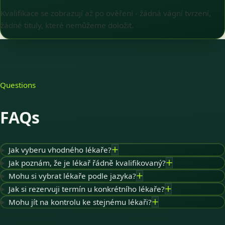
Kvalifikace se zobrazují až po ověření - žádná vágní tvrzení,
žádné tituly, které nemůžeme doložit.
Questions
FAQs
Jak vyberu vhodného lékaře?
Jak poznám, že je lékař řádně kvalifikovaný?
Mohu si vybrat lékaře podle jazyka?
Jak si rezervuji termín u konkrétního lékaře?
Mohu jít na kontrolu ke stejnému lékaři?