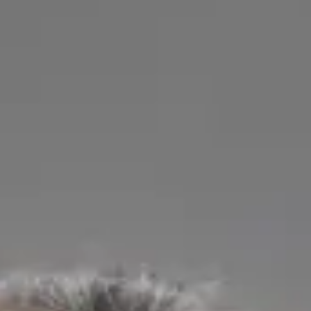
Praktický lékař
MUDr. Vojtěch Černý
ČLK | 1172330197
English, Czech
MUDr. Vojtěch Černý je lékař, absolvent oboru Všeobecné
lékařství na 2. lékařské fakultě Univerzity Karlovy v Praze —
jedné z nejprestižnějších lékařských institucí v České republice
— s klinickými zkušenostmi v oblasti urgentní medicíny,
vnitřního lékařství, chirurgie a primární péče v předních