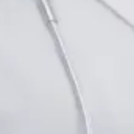
CLK | 1164807191
Jazyky
Czech
Vybrat čas
Zobrazit profil
Praktický lékař
MUDr. Khoiamul Islam
Registrace
· Ověřeno
ČLK | 1178781199