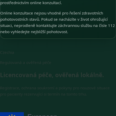
prostřednictvím online konzultací.
Online konzultace nejsou vhodné pro řešení zdravotních
pohotovostních stavů. Pokud se nacházíte v život ohrožující
situaci, neprodleně kontaktujte záchrannou službu na čísle 112
nebo vyhledejte nejbližší pohotovost.
Czechia
Regulovaná a ověřená péče
Licencovaná péče, ověřená lokálně.
Registrace, ochrana soukromí a pokyny pro nouzové situace
pro pacienty rezervující si termín na tomto trhu.