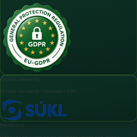
Klinické standardy
Klinické standardy v souladu s SÚKL
Pohotovost