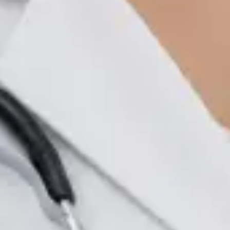
Registrace
· Ověřeno
CLK | 1170392192
Jazyky
Czech, Italian, English
Vybrat čas
Zobrazit profil
Doctor
Dr Michael Nytra
Registrace
· Ověřeno