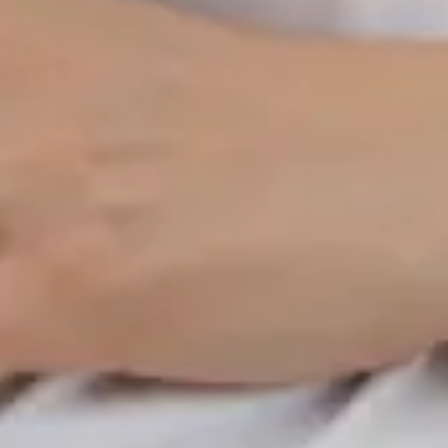
Czech
Vybrat čas
Zobrazit profil
Doctor
MUDr Nataliya Kharlamova
Registrace
· Ověřeno
CLK | 5170066188
Jazyky
Czech, Ukrainian