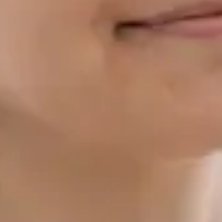
fakulta, Univerzita Karlova, Praha Doktorand, Preventivní
medicína a epidemiologie — 1. lékařská fakulta, Univerzita
Karlova MBA v oblasti Healthcare Management LL.M. v
obchodním právu Klinické zkušenosti: Fakultní nemocnice
Motol, Nemocnice Na Bulovce, Masarykova nemocnice v Ústí
nad Labem, FN Plzeň, regionální záchranná zdravotnická
služba Registrován u České lékařské komory (ČLK) Jazyky:
Čeština · Angličtina
Rezervovat s MUDr.
Zobrazit profil
Filtry
1
/
2
Praktický lékař
Dr Ahmed Maklad