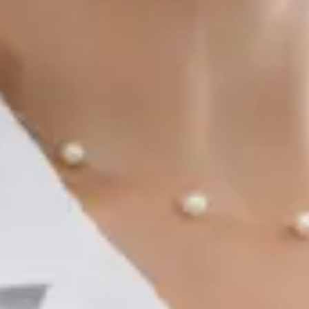
Registrace
· Ověřeno
ČLK | 1176686198
Jazyky
English, Arabic, Czech
Vybrat čas
Zobrazit profil
Doctor
Dr Gabriele Felici