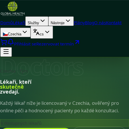
Domů
Lékaři
Plány
Blog
O nás
Kontakt
Služby
Nástroje
Czechia
cs
Přihlásit se
Rezervovat termín
Doctors
Czechia · Tým
Lékaři, kteří
skutečně
zvedají.
Každý lékař níže je licencovaný v Czechia, ověřený pro
online péči a hodnocený pacienty po každé konzultaci.
9
dostupných lékařů