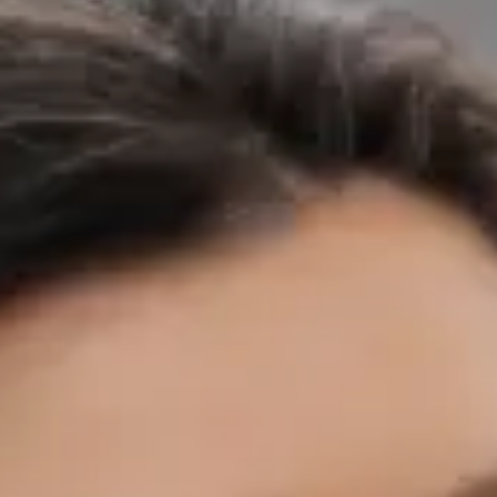
českých nemocnicích a záchranných službách. Před zaměřením
na primární péči budoval MUDr. Černý svůj klinický základ v
některých z nejnáročnějších prostředí v zemi — včetně Fakultní
nemocnice Motol, Nemocnice Na Bulovce, Masarykovy
nemocnice v Ústí nad Labem a FN Plzeň — kde působil na
urgentních příjmech, interních a chirurgických odděleních, v
ambulantní péči, očkovacích centrech a přednemocniční
záchranné službě, včetně podpory letecké záchranné služby.
Díky těmto zkušenostem z akutní medicíny dokáže rychle
rozpoznat, kdy si stav vyžaduje neodkladnou péči — a kdy
nikoli. Dnes jako praktický lékař Global Health Česká republika
poskytuje MUDr. Černý primární péči prvního kontaktu
prostřednictvím zabezpečené video konzultace. Zároveň
pokračuje v doktorském studiu v oboru Preventivní medicína a
epidemiologie na 1. lékařské fakultě Univerzity Karlovy a je
držitelem titulu MBA v oblasti Healthcare Management a LL.M.
v obchodním právu — kombinace, která mu dává výjimečné
porozumění jak klinickým, tak organizačním aspektům
moderního zdravotnictví. Online medicíně se věnuje proto, že