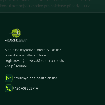
V případě zdravotní nouze okamžitě volejte 112. Online
konzultace nejsou vhodné pro naléhavé případy.
-
112
Medicína kdykoliv a kdekoliv. Online
lékařské konzultace s lékaři
registrovanými ve vaší zemi na trzích,
kde působíme.
info@myglobalhealth.online
+420 608353716