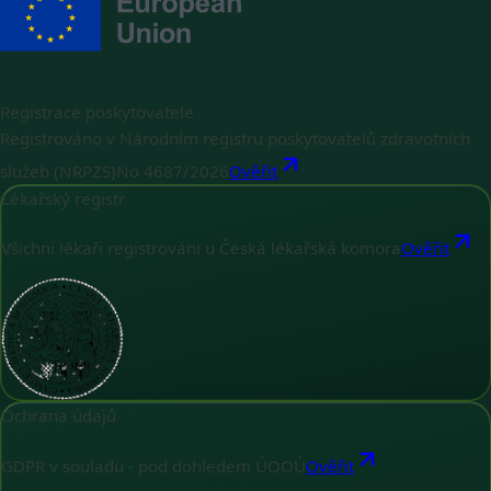
Registrace poskytovatele
Registrováno v Národním registru poskytovatelů zdravotních
služeb (NRPZS)
No
4687/2026
Ověřit
Lékařský registr
Všichni lékaři registrováni u Česká lékařská komora
Ověřit
Ochrana údajů
GDPR v souladu - pod dohledem ÚOOÚ
Ověřit