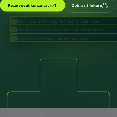
Rezervovat konzultaci
Zobrazit lékaře
Licencováno v Czechia
Plně ověření klinikové
Hodnoceno pacienty
Recenze najdete na Doctify
Dostupnost ve stejný den
Termíny dnes