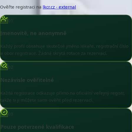
Ověřte registraci na
lkcr.cz
- external
01
Jmenovitě, ne anonymně
Každý profil obsahuje skutečné jméno lékaře, registrační číslo
a obor registrace. Žádná skrytá rotace za rezervací.
02
Nezávisle ověřitelné
Každá registrace odkazuje přímo na oficiální veřejný registr,
takže si ji můžete sami ověřit před rezervací.
03
Pouze potvrzené kvalifikace