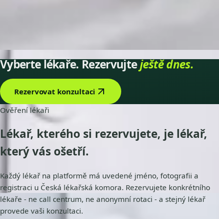
Vybrat čas
Zobrazit profil
1
/
2
Vyberte lékaře. Rezervujte
ještě dnes.
Rezervovat konzultaci
Ověření lékaři
Lékař, kterého si rezervujete, je lékař,
který vás
ošetří
.
Každý lékař na platformě má uvedené jméno, fotografii a
registraci u Česká lékařská komora. Rezervujete konkrétního
lékaře - ne call centrum, ne anonymní rotaci - a stejný lékař
provede vaši konzultaci.