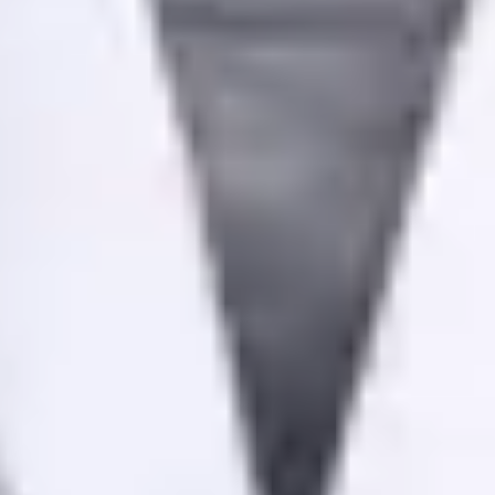
Registo
· Verificado
OM | 79932
General Division
Idiomas
Portuguese, English
Escolher horário
Ver perfil
Dr Martim Delgado — General Doctor, Global Health Portugal
Dr Martim Delgado — General Doctor at Global Health
Portugal. Book an online video consultation.