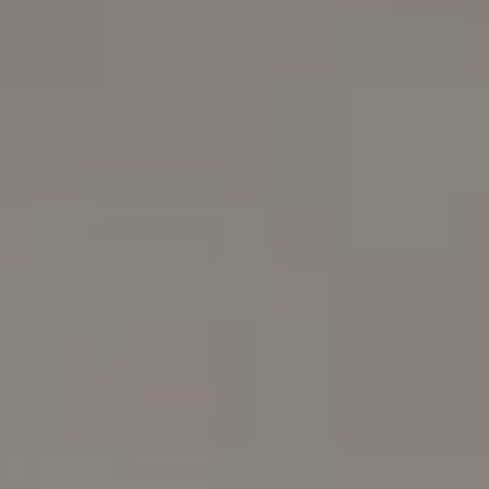
para adultos e crianças
A equipa
16
clínicos registados
Vou ver sempre
o mesmo médico?
Cada consulta é com alguém licenciado no seu país. Sem call
centres, sem rotatividade de desconhecidos — o médico no
ecrã é o médico no perfil.
Dr Tiago Miguel Figueira — General Practitioner, Global Health
Ireland Dr Tiago Miguel Figueira — General Practitioner at
Global Health Ireland. Book an online video consultation.
Diretor Clínico