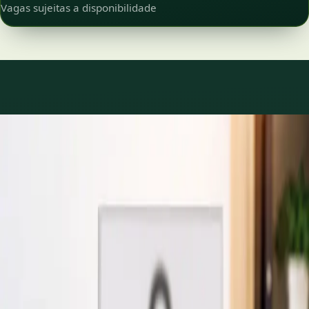
Vagas sujeitas a disponibilidade
O que tratamos
Cuidados para o que
realmente está a
acontecer.
Ver médico
18
Ver especialista
5
Todos
23