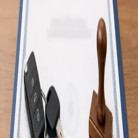
Vai viajar para o estrangeiro? Os nossos médicos, registados
na Ordem dos Médicos, avaliam riscos específicos do destino e
aconselham vacinação e profilaxia, por videochamada segura.
Marque já.
A partir de
€50
Duração
15 min
Saiba mais
:
Consulta de Saúde do Viajante
Marcar consulta
Geral
Atestado Médico para Carta de Condução
Avaliação médica online para atestado de aptidão para
condução, Grupo 1 e Grupo 2. Médico registado na Ordem dos