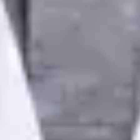
OM | 68445
General Division
Idiomas
Portuguese, English
Escolher horário
Ver perfil
Dr Lucas Alvarenga Berto — General Doctor, Global Health
Portugal Dr Lucas Alvarenga Berto — General Doctor at Global
Health Portugal. Book an online video consultation.
PT
Médico de Clínica Geral
Dr Lucas Alvarenga Berto