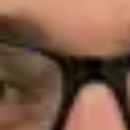
Dra. Ana Leal Neto — General Practitioner, Global Health
Portugal Dra. Ana Leal Neto — General Practitioner at Global
Health Portugal. Book an online video consultation.
PT
Cardiologista
Dra. Ana Leal Neto
Registo
· Verificado
OM | 60410
Credentials
Sociedade Portuguesa de Cardiologia