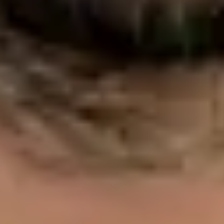
video consultation.
PT
Médica de Clínica Geral e Medicina Familiar
Dra. Margarida Domingues e Andrade
Registo
· Verificado
OM | 78297
Idiomas
Portuguese, English, Spanish
Escolher horário
Ver perfil
Dra. Nádia Cavaco — General Doctor, Global Health Portugal