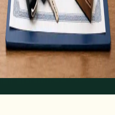
Médicos, documento aceite pelo IMT. Marque já.
A partir de
€30
Duração
15 min
Saiba mais
:
Atestado Médico para Carta de Condução
Marcar consulta
1
/
4