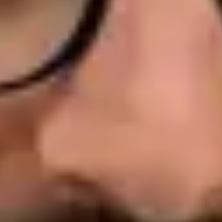
Idiomas
English, Portuguese, French
Escolher horário
Ver perfil
Dra Ana Varges Gomes — Oncologist, Global Health Portugal
Dra Ana Varges Gomes — Oncologist at Global Health
Portugal. Book an online video consultation.
PT
Oncologista Clínica
Dra Ana Varges Gomes
Registo
· Verificado