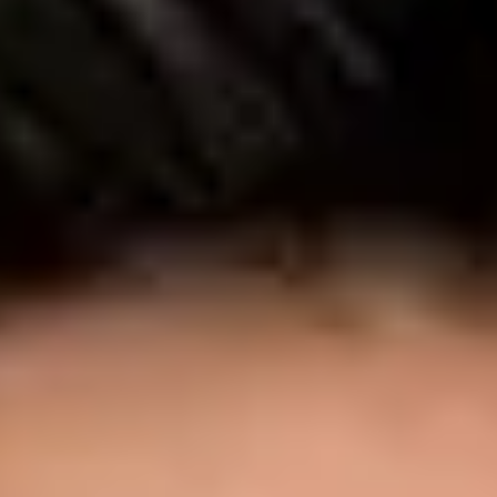
Infeções urinárias e saúde sexual Gestão de doenças crónicas
— hipertensão, diabetes, problemas da tiróide, colesterol
elevado Problemas dermatológicos — eczema, acne, erupções
cutâneas, reações alérgicas Saúde da mulher e do homem —
contraceção, preocupações hormonais, saúde masculina
Cuidados preventivos — avaliações de saúde, aconselhamento
sobre estilo de vida, rastreios Medicina de viagem — consultas
pré-viagem, aconselhamento vacinal, prescrições para viagem
Gestão do peso — abordagem médica baseada em
evidências, incluindo avaliação de GLP-1 Saúde mental —
ansiedade, depressão, gestão do stress e referenciação a
especialistas Atestados médicos, declarações e renovação de
receitas A sua abordagem: Cada consulta com o Dr. Figueira é
personalizada, baseada em evidências e realizada com o
mesmo padrão clínico que esperaria de uma consulta
presencial. Dedica tempo a ouvir, explica de forma clara e
assegura que sai da consulta com um plano concreto — não
apenas com uma receita.