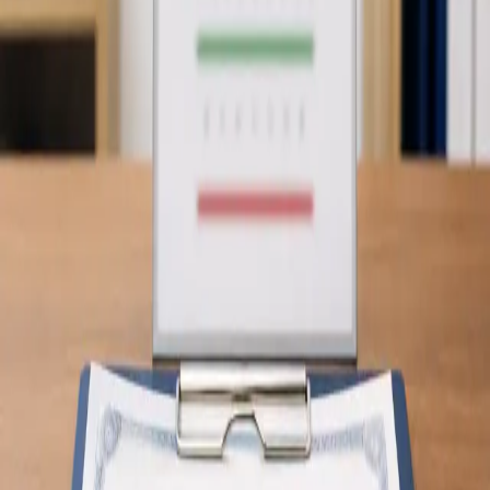
Revisão de Tratamento em Curso
Já está a fazer um tratamento? Os nossos médicos, registados
na Ordem dos Médicos, avaliam a sua condição por
videochamada segura. Continuidade de cuidados, com
avaliação clínica completa.
A partir de
€19
Duração
10 min
Saiba mais
:
Revisão de Tratamento em Curso
Marcar
consulta
Geral
Consulta de Saúde do Viajante