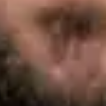
Registo
· Verificado
OM | 64572
General Division
Idiomas
Portuguese, English, Spanish
Escolher horário
Ver perfil
Dra. Margarida Domingues e Andrade — General Doctor,
Global Health Portugal Dra. Margarida Domingues e Andrade
— General Doctor at Global Health Portugal. Book an online