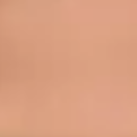
Marcar com Tiago
Ver perfil
Todos
Ver médico
Especialista
PT
Psicóloga Clínica
Beatriz Carvalho
Registo
· Verificado
OPP | 31618
Idiomas
Portuguese, English
Escolher horário
Ver perfil