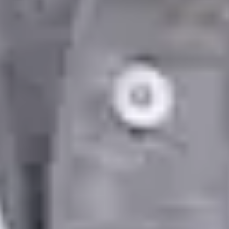
Idiomas
Portuguese, English
Escolher horário
Ver perfil
Dr Joao de Oliveira e Silva — Family and General Medicine,
Global Health Portugal Dr Joao de Oliveira e Silva — Family
and General Medicine at Global Health Portugal. Book an
online video consultation.
PT
Médico de Clínica Geral e Medicina Familiar
Dr Joao de Oliveira e Silva
Registo
· Verificado