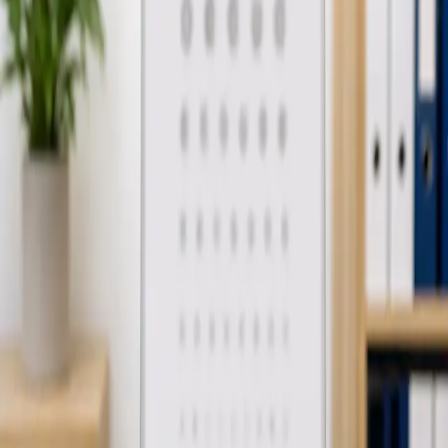
Geral
Justificação Médica de Falta ao Trabalho
Avaliação médica online e emissão de justificação de falta ao
trabalho por doença. Médico registado na Ordem dos
Médicos, documento aceite por entidades patronais. Marque
já.
A partir de
€35
Duração
15 min
Saiba mais
:
Justificação Médica de Falta ao Trabalho
Marcar
consulta
Geral