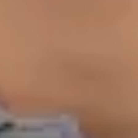
Dra. Nádia Cavaco — General Doctor at Global Health
Portugal. Book an online video consultation.
PT
Médica de Clínica Geral
Dra. Nádia Cavaco
Registo
· Verificado
OM | 73521
General Division
Idiomas
Portuguese