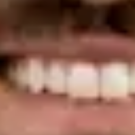
OM | 44172
Colégio Especialidade Oncologia
Idiomas
English, Spanish, French, Portuguese
Escolher horário
Ver perfil
Dra. Joana Branco Maia — General Practitioner / Psychologist,
Global Health Portugal Dra. Joana Branco Maia — General
Practitioner / Psychologist at Global Health Portugal. Book an
online video consultation.
PT
Médica e Psicóloga Clínica
Dra. Joana Branco Maia