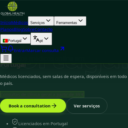
Início
Médicos
Serviços
Ferramentas
Planos
Blog
Sobre
Contacto
Portuga
Portugal
pt
Portugal
16
disponível
Entrar
Marcar consulta
Cuidados médicos online em
Portugal
Médicos licenciados, sem salas de espera, disponíveis em todo
o país.
Consultas de clínica geral a partir de 39 €
Book a consultation
Ver serviços
Licenciados em Portugal