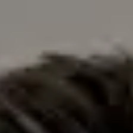
perioperatória, assistência cirúrgica e resposta a emergências.
Esta experiência hospitalar confere-lhe a base clínica para
reconhecer quando uma situação requer atenção urgente — e
quando não requer. Atualmente, como Diretor Clínico da
Global Health Irlanda e Portugal, o Dr. Figueira lidera a
prestação de cuidados primários online em ambos os
mercados — de Dublin a Lisboa e em todo o território
nacional. Tornou-se médico online porque acredita que
cuidados de saúde de qualidade devem estar disponíveis para
todos — independentemente do local de residência, do idioma
falado ou do tempo de espera disponível. No âmbito da Global
Health Portugal, o Dr. Figueira oferece consultas de clínica
geral online disponíveis hoje — incluindo consultas no mesmo
dia para doença aguda, renovação de receitas, atestados
médicos e declarações. As suas consultas estão disponíveis
para pacientes em todo o território português e as receitas
emitidas são legalmente válidas em qualquer farmácia
portuguesa. O que trata: Doença aguda — infeções
respiratórias, febre, gripe, dor de garganta, infeções do ouvido