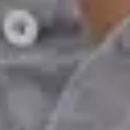
Escolher horário
Ver perfil
Dr Egas Moura — Paediatrician, Global Health Portugal Dr
Egas Moura — Paediatrician at Global Health Portugal. Book
an online video consultation.
PT
Pediatra
Dr Egas Moura
Registo
· Verificado
OM | 34823
Colégio Especialidade Pediatria