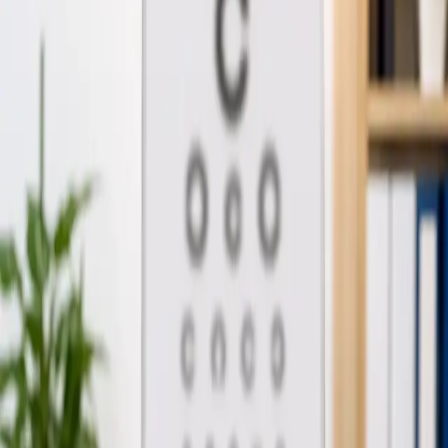
1
/
4
Geral
Consulta de Clínica Geral Online em Portugal
A maioria dos pacientes começa aqui. Escolha
um horário de consulta disponível com um
médico registado no seu país.
A partir de
€39
Duração
15 min
Saiba mais
:
Consulta de Clínica Geral Online em Portugal
Marcar consulta