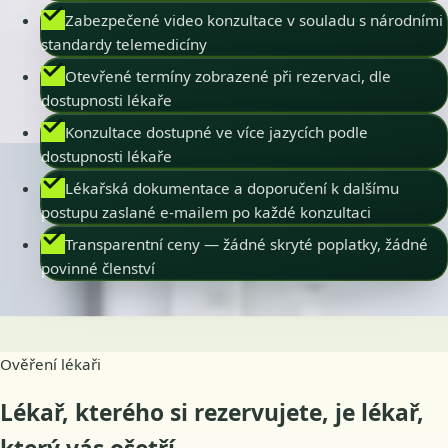
Zabezpečené video konzultace v souladu s národními
standardy telemedicíny
Otevřené termíny zobrazené při rezervaci, dle
dostupnosti lékaře
Konzultace dostupné ve více jazycích podle
dostupnosti lékaře
Lékařská dokumentace a doporučení k dalšímu
postupu zaslané e-mailem po každé konzultaci
Transparentní ceny — žádné skryté poplatky, žádné
povinné členství
Ověření lékaři
Lékař, kterého si rezervujete, je lékař,