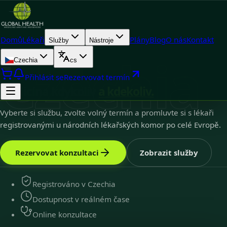
Domů
Lékaři
Plány
Blog
O nás
Kontakt
Služby
Nástroje
Czechia
Czechia
cs
Czechia
9
k dispozici
Přihlásit se
Rezervovat termín
Medicína kdykoliv
a kdekoliv.
Vyberte si službu, zvolte volný termín a promluvte si s lékaři
registrovanými u národních lékařských komor po celé Evropě.
Rezervovat konzultaci
Zobrazit služby
Registrováno v Czechia
Dostupnost v reálném čase
Online konzultace