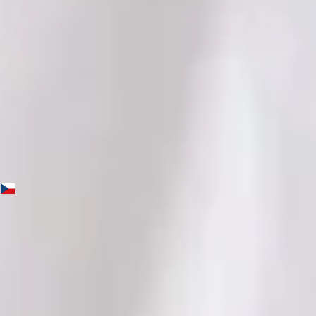
Jazyky
English, Czech
Vybrat čas
Zobrazit profil
MUDr. Yasmin Holz — General practice medicine, Global
Health Czechia MUDr. Yasmin Holz — General practice
medicine at Global Health Czechia. Book an online video
consultation.
CZ
Praktická lékařka
MUDr. Yasmin Holz
Registrace
· Ověřeno