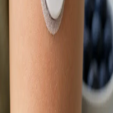
Délka
15 min
Zjistit více
:
Obnova léčby online
Rezervovat konzultaci
Praktické
Dětský lékař
Nemocné dítě a čekání na termín? Lékař registrovaný v ČLK
posoudí zdravotní stav vašeho dítěte přes bezpečný
videohovor. Termín ve stejný den, odkudkoli z České republiky.
Od
Kč900
Délka
15 min