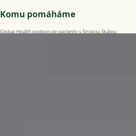
Komu pomáháme
Global Health podporuje pacienty s širokou škálou
běžných i dlouhodobých zdravotních potřeb, včetně:
Běžná onemocnění, jako jsou infekce, horečky a
drobná zranění
Průběžnou péči o chronická onemocnění, jako je
diabetes, hypertenze a astma
Specializované posouzení v oborech kardiologie,
dermatologie, endokrinologie, gastroenterologie,
neurologie, gynekologie a dalších
Lékařská potvrzení a neschopenky, je-li to klinicky
vhodné
Doporučení ke krevním testům, zobrazovacím
vyšetřením nebo specialistovi, je-li to klinicky indikováno