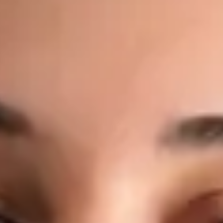
moderního zdravotnictví. Online medicíně se věnuje proto, že
věří, že přístup ke kvalitní lékařské péči by neměl záviset na
místě bydliště, čekacích dobách ani administrativních
překážkách. Co léčí: Akutní onemocnění — respirační infekce,
horečka, chřipka, bolest v krku, infekce ucha Infekce močových
cest a močové příznaky Management chronických onemocnění
— hypertenze, diabetes, astma, reflux Kožní problémy —
vyrážky, ekzém, alergické kožní reakce, lehké infekce
Preventivní péče — zdravotní posouzení, poradenství v oblasti
životního stylu, doporučení ke screeningu Pracovní
neschopnost, lékařské potvrzení a doporučení k odborným
vyšetřením, laboratorním testům nebo zobrazovacím
metodám Dotazy týkající se stávajících onemocnění nebo
současné medikace Jeho přístup: Každá konzultace s MUDr.
Černým je individuální, založená na důkazech a vedená na
stejné klinické úrovni, jakou byste očekávali při osobní
návštěvě lékaře. Věnuje čas naslouchání, srozumitelně
vysvětluje nálezy a dbá na to, abyste konzultaci opustili s