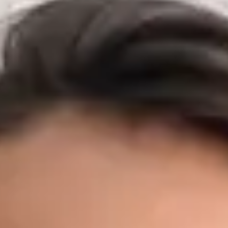
vnitřního lékařství, chirurgie a primární péče v předních
českých nemocnicích a záchranných službách. Před zaměřením
na primární péči budoval MUDr. Černý svůj klinický základ v
některých z nejnáročnějších prostředí v zemi — včetně Fakultní
nemocnice Motol, Nemocnice Na Bulovce, Masarykovy
nemocnice v Ústí nad Labem a FN Plzeň — kde působil na
urgentních příjmech, interních a chirurgických odděleních, v
ambulantní péči, očkovacích centrech a přednemocniční
záchranné službě, včetně podpory letecké záchranné služby.
Díky těmto zkušenostem z akutní medicíny dokáže rychle
rozpoznat, kdy si stav vyžaduje neodkladnou péči — a kdy
nikoli. Dnes jako praktický lékař Global Health Česká republika
poskytuje MUDr. Černý primární péči prvního kontaktu
prostřednictvím zabezpečené video konzultace. Zároveň
pokračuje v doktorském studiu v oboru Preventivní medicína a
epidemiologie na 1. lékařské fakultě Univerzity Karlovy a je
držitelem titulu MBA v oblasti Healthcare Management a LL.M.
v obchodním právu — kombinace, která mu dává výjimečné
porozumění jak klinickým, tak organizačním aspektům