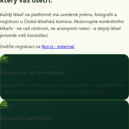
který vás
ošetří
.
Každý lékař na platformě má uvedené jméno, fotografii a
registraci u Česká lékařská komora. Rezervujete konkrétního
lékaře - ne call centrum, ne anonymní rotaci - a stejný lékař
provede vaši konzultaci.
Ověřte registraci na
lkcr.cz
- external
01
Jmenovitě, ne anonymně
Každý profil obsahuje skutečné jméno lékaře, registrační číslo
a obor registrace. Žádná skrytá rotace za rezervací.
02
Nezávisle ověřitelné