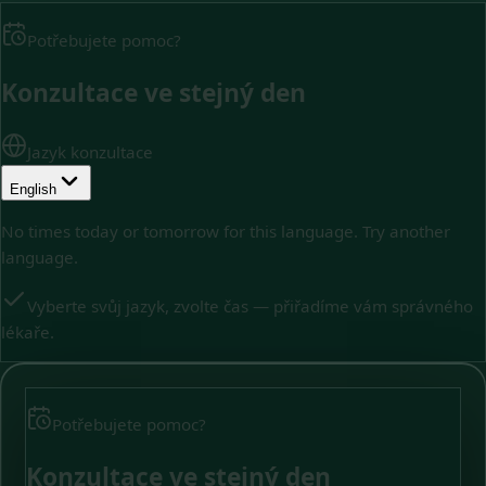
Potřebujete pomoc?
Konzultace ve stejný den
Jazyk konzultace
English
No times today or tomorrow for this language. Try another
language.
Vyberte svůj jazyk, zvolte čas — přiřadíme vám správného
lékaře.
Potřebujete pomoc?
Konzultace ve stejný den