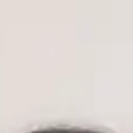
MUDr. Vojtěch Černý — General Practitioner, Global Health
Czechia MUDr. Vojtěch Černý — General Practitioner at Global
Health Czechia. Book an online video consultation.
Klinický ředitel
Praktický lékař
MUDr. Vojtěch Černý
ČLK | 1172330197
English, Czech
MUDr. Vojtěch Černý je lékař, absolvent oboru Všeobecné
lékařství na 2. lékařské fakultě Univerzity Karlovy v Praze —
jedné z nejprestižnějších lékařských institucí v České republice
— s klinickými zkušenostmi v oblasti urgentní medicíny,