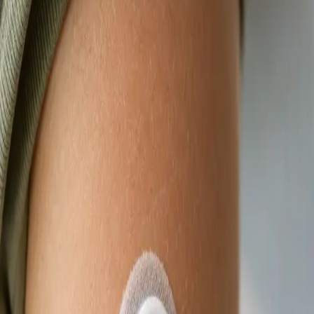
termín konzultace s lékařem registrovaným ve
vaší zemi.
Od
Kč900
Délka
15 min
Zjistit více
:
Videokonsultace s lékařem, který má na vás čas
Rezervovat konzultaci
Praktické
eNeschopenka online
Lékař registrovaný v ČLK posoudí vaše příznaky na videu a
vystaví eNeschopenku elektronicky, je-li to klinicky
odůvodněno. Termín ještě dnes.