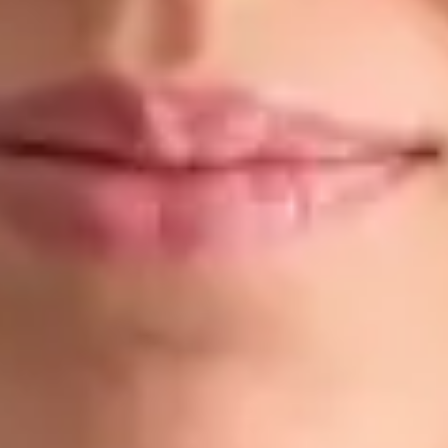
Dr Ahmed Maklad
Registrace
· Ověřeno
ČLK | 1176686198
Jazyky
English, Arabic, Czech
Vybrat čas
Zobrazit profil
Dr Gabriele Felici — Doctor, Global Health Czechia Dr Gabriele
Felici is a Doctor registered in Czechia. Book an online
consultation with Global Health.
CZ