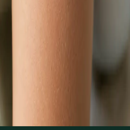
Zjistit více
:
Dětský lékař
Rezervovat konzultaci
Praktické
Hubnutí s lékařem online
Lékař registrovaný v ČLK posoudí metabolické a hormonální
příčiny nadváhy a sestaví individuální plán správy hmotnosti
přes videokonsultaci.
Od
Kč1250
Délka
15 min
Zjistit více
:
Hubnutí s lékařem online
Rezervovat konzultaci
1
/
3