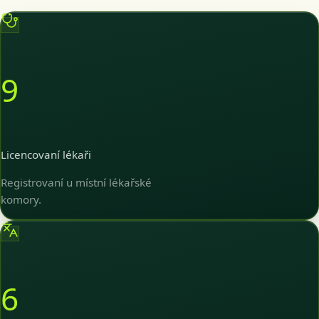
9
Licencovaní lékaři
Registrovaní u místní lékařské
komory.
6