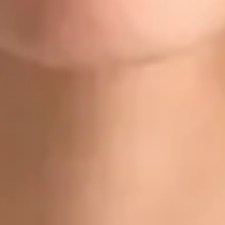
Doctor
Dr Gabriele Felici
Registrace
· Ověřeno
CLK | 1170392192
Jazyky
Czech, Italian, English
Vybrat čas
Zobrazit profil
Dr Michael Nytra — Doctor, Global Health Czechia Dr Michael
Nytra is a Doctor registered in Czechia. Book an online
consultation with Global Health.