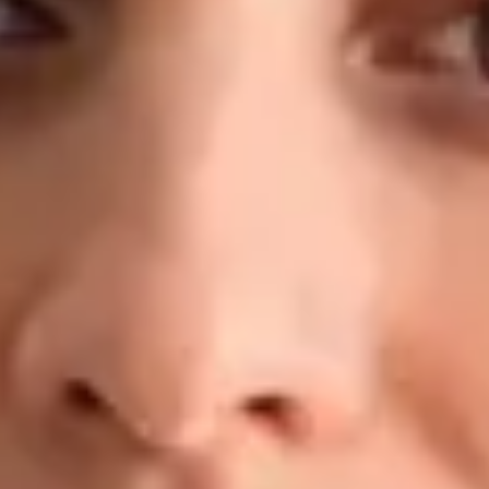
konkrétním plánem — nejen s doporučením odpočívat a pít
dostatek tekutin. Kvalifikace a zkušenosti: MUDr. — 2. lékařská
fakulta, Univerzita Karlova, Praha Doktorand, Preventivní
medicína a epidemiologie — 1. lékařská fakulta, Univerzita
Karlova MBA v oblasti Healthcare Management LL.M. v
obchodním právu Klinické zkušenosti: Fakultní nemocnice
Motol, Nemocnice Na Bulovce, Masarykova nemocnice v Ústí
nad Labem, FN Plzeň, regionální záchranná zdravotnická
služba Registrován u České lékařské komory (ČLK) Jazyky:
Čeština · Angličtina
Rezervovat s MUDr.
Zobrazit profil
Dr Ahmed Maklad — General Practitioner, Global Health
Ireland Dr Ahmed Maklad — General Practitioner at Global
Health Ireland. Book an online video consultation.
CZ
Praktický lékař