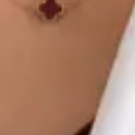
Global Health Czechia. Book an online video consultation.
CZ
Praktický lékař
MUDr. Khoiamul Islam
Registrace
· Ověřeno
ČLK | 1178781199
Jazyky
English, Hindi, Bangla, Urdu, Czech
Vybrat čas
Zobrazit profil
MUDr Libor Hlavaty — General practice medicine, Global