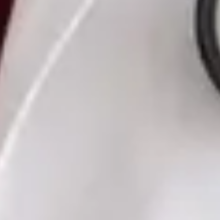
Czech, Ukrainian
Vybrat čas
Zobrazit profil
MUDr. Romana Pavlů — General Practice Medicine, Global
Health Czechia MUDr. Romana Pavlů — General Practice
Medicine at Global Health Czechia. Book an online video
consultation.
CZ
Praktická lékařka — Všeobecné praktické lékařství
MUDr. Romana Pavlů
Registrace
· Ověřeno
ČLK | 5163514190