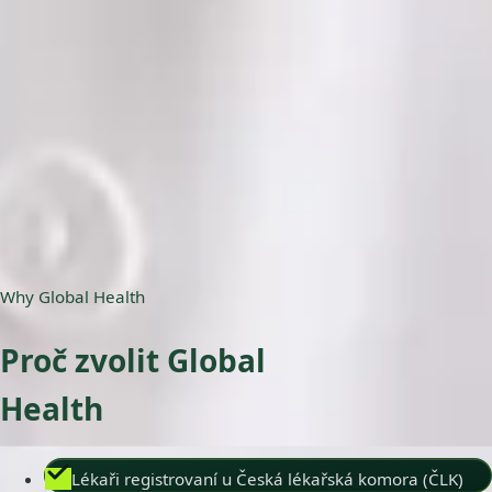
ČLK | 5178823192
Jazyky
English, Czech
Vybrat čas
Zobrazit profil
Why Global Health
Proč zvolit Global
Health
Lékaři registrovaní u Česká lékařská komora (ČLK)