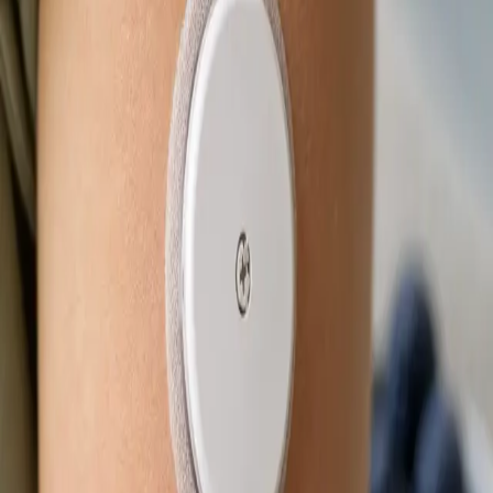
Od
Kč850
Délka
15 min
Zjistit více
:
eNeschopenka online
Rezervovat konzultaci
Praktické
Obnova léčby online
Stabilní léčba, která funguje — ale potřebujete obnovu? Lékař
registrovaný v ČLK posoudí vaši léčbu na videu a vystaví
eRecept, je-li to klinicky indikováno. Termín ještě dnes.
Od
Kč650