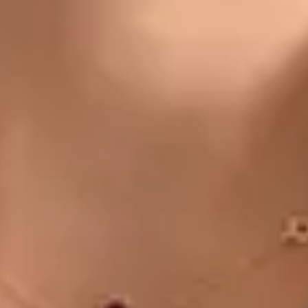
CZ
Doctor
Dr Michael Nytra
Registrace
· Ověřeno
CLK | 1164807191
Jazyky
Czech
Vybrat čas
Zobrazit profil
MUDr. Khoiamul Islam — General Practitioner, Global Health
Czechia MUDr. Khoiamul Islam — General Practitioner at