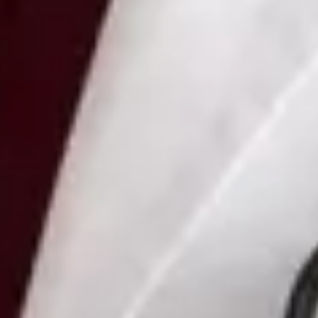
Vybrat čas
Zobrazit profil
MUDr Nataliya Kharlamova — Doctor, Global Health Czechia
MUDr Nataliya Kharlamova is a Doctor registered in Czechia.
Book an online consultation with Global Health.
CZ
Doctor
MUDr Nataliya Kharlamova
Registrace
· Ověřeno
CLK | 5170066188
Jazyky