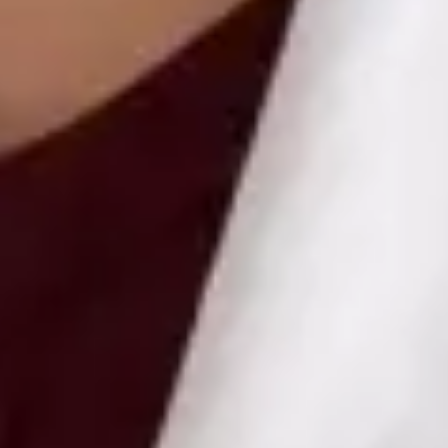
Health Czechia MUDr Libor Hlavaty — General practice
medicine at Global Health Czechia. Book an online video
consultation.
CZ
Praktický lékař — Všeobecné praktické lékařství
MUDr Libor Hlavaty
Registrace
· Ověřeno
ČLK | 1151252181
Jazyky
Czech