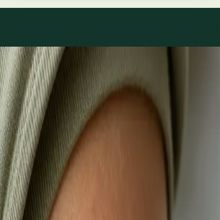
Co léčíme
Péče o to, co skutečně
trápí.
1
/
3
Praktické
Videokonsultace s lékařem, který má na vás čas
Většina pacientů začíná zde. Vyberte volný