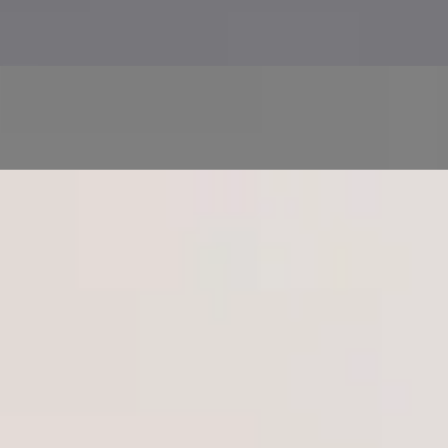
Zdravotní screening a monitorování prostřednictvím
řízených zdravotních testů
Následnou péči a druhý názor na stávající diagnózu
nebo léčebný plán
Zdravotní péči pro celou rodinu ve více jazycích, pro
dospělé i děti
Tým
9
registrovaní lékaři
Uvidím pokaždé
stejného lékaře?
Každá konzultace probíhá s někým registrovaným tam, kde se
nacházíte. Žádná call centra, žádné neznámé tváře — lékař na
obrazovce je lékař z profilu.