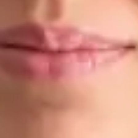
Dr Ahmed Maklad
Registrace
· Ověřeno
ČLK | 1176686198
Jazyky
English, Arabic, Czech
Vybrat čas
Zobrazit profil
Dr Gabriele Felici — Doctor, Global Health Czechia Dr Gabriele
Felici is a Doctor registered in Czechia. Book an online
consultation with Global Health.
CZ