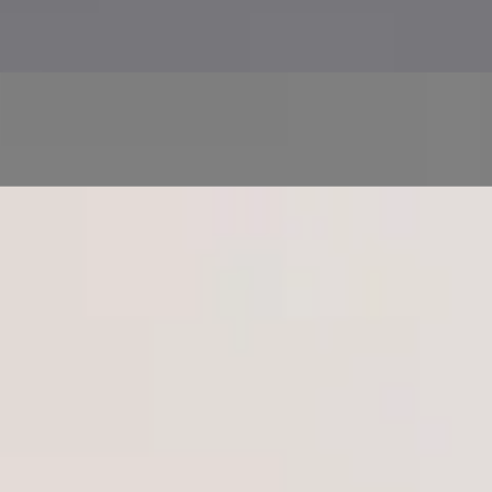
Zdravotní screening a monitorování prostřednictvím
řízených zdravotních testů
Následnou péči a druhý názor na stávající diagnózu
nebo léčebný plán
Zdravotní péči pro celou rodinu ve více jazycích, pro
dospělé i děti
Tým
9
registrovaní lékaři
Uvidím pokaždé
stejného lékaře?
Každá konzultace probíhá s někým registrovaným tam, kde se
nacházíte. Žádná call centra, žádné neznámé tváře — lékař na
obrazovce je lékař z profilu.