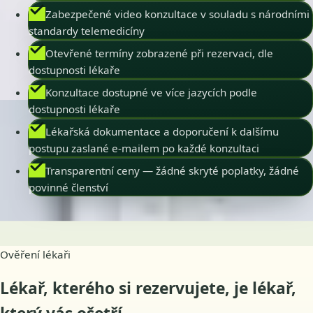
Zabezpečené video konzultace v souladu s národními
standardy telemedicíny
Otevřené termíny zobrazené při rezervaci, dle
dostupnosti lékaře
Konzultace dostupné ve více jazycích podle
dostupnosti lékaře
Lékařská dokumentace a doporučení k dalšímu
postupu zaslané e-mailem po každé konzultaci
Transparentní ceny — žádné skryté poplatky, žádné
povinné členství
Ověření lékaři
Lékař, kterého si rezervujete, je lékař,