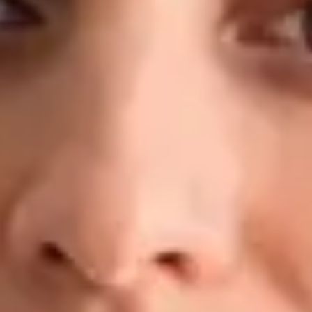
konkrétním plánem — nejen s doporučením odpočívat a pít
dostatek tekutin. Kvalifikace a zkušenosti: MUDr. — 2. lékařská
fakulta, Univerzita Karlova, Praha Doktorand, Preventivní
medicína a epidemiologie — 1. lékařská fakulta, Univerzita
Karlova MBA v oblasti Healthcare Management LL.M. v
obchodním právu Klinické zkušenosti: Fakultní nemocnice
Motol, Nemocnice Na Bulovce, Masarykova nemocnice v Ústí
nad Labem, FN Plzeň, regionální záchranná zdravotnická
služba Registrován u České lékařské komory (ČLK) Jazyky:
Čeština · Angličtina
Rezervovat s MUDr.
Zobrazit profil
Dr Ahmed Maklad — General Practitioner, Global Health
Ireland Dr Ahmed Maklad — General Practitioner at Global
Health Ireland. Book an online video consultation.
CZ
Praktický lékař