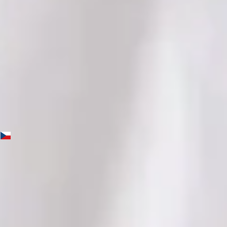
Jazyky
English, Czech
Vybrat čas
Zobrazit profil
MUDr. Yasmin Holz — General practice medicine, Global
Health Czechia MUDr. Yasmin Holz — General practice
medicine at Global Health Czechia. Book an online video
consultation.
CZ
Praktická lékařka
MUDr. Yasmin Holz
Registrace
· Ověřeno