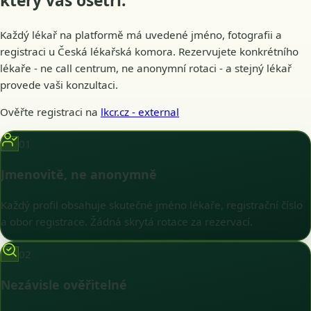
který vás
ošetří
.
Každý lékař na platformě má uvedené jméno, fotografii a
registraci u Česká lékařská komora. Rezervujete konkrétního
lékaře - ne call centrum, ne anonymní rotaci - a stejný lékař
provede vaši konzultaci.
Ověřte registraci na
lkcr.cz
- external
01
Jmenovitě, ne anonymně
Každý profil obsahuje skutečné jméno lékaře, registrační číslo
a obor registrace. Žádná skrytá rotace za rezervací.
02
Nezávisle ověřitelné