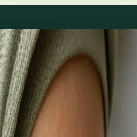
Co léčíme
Péče o to, co skutečně
trápí.
1
/
3
Praktické
Videokonsultace s lékařem, který má na vás čas
Většina pacientů začíná zde. Vyberte volný