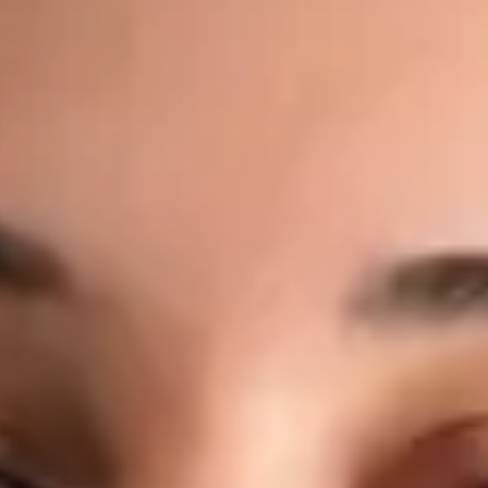
moderního zdravotnictví. Online medicíně se věnuje proto, že
věří, že přístup ke kvalitní lékařské péči by neměl záviset na
místě bydliště, čekacích dobách ani administrativních
překážkách. Co léčí: Akutní onemocnění — respirační infekce,
horečka, chřipka, bolest v krku, infekce ucha Infekce močových
cest a močové příznaky Management chronických onemocnění
— hypertenze, diabetes, astma, reflux Kožní problémy —
vyrážky, ekzém, alergické kožní reakce, lehké infekce
Preventivní péče — zdravotní posouzení, poradenství v oblasti
životního stylu, doporučení ke screeningu Pracovní
neschopnost, lékařské potvrzení a doporučení k odborným
vyšetřením, laboratorním testům nebo zobrazovacím
metodám Dotazy týkající se stávajících onemocnění nebo
současné medikace Jeho přístup: Každá konzultace s MUDr.
Černým je individuální, založená na důkazech a vedená na
stejné klinické úrovni, jakou byste očekávali při osobní
návštěvě lékaře. Věnuje čas naslouchání, srozumitelně
vysvětluje nálezy a dbá na to, abyste konzultaci opustili s