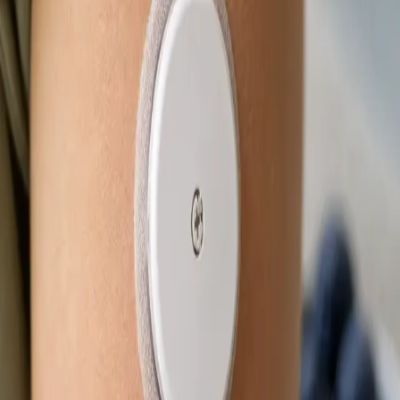
Od
Kč850
Délka
15 min
Zjistit více
:
eNeschopenka online
Rezervovat konzultaci
Praktické
Obnova léčby online
Stabilní léčba, která funguje — ale potřebujete obnovu? Lékař
registrovaný v ČLK posoudí vaši léčbu na videu a vystaví
eRecept, je-li to klinicky indikováno. Termín ještě dnes.
Od
Kč650