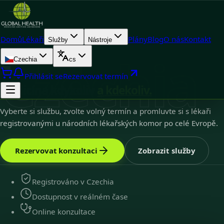
Domů
Lékaři
Plány
Blog
O nás
Kontakt
Služby
Nástroje
Czechia
Czechia
cs
Czechia
9
k dispozici
Přihlásit se
Rezervovat termín
Medicína kdykoliv
a kdekoliv.
Vyberte si službu, zvolte volný termín a promluvte si s lékaři
registrovanými u národních lékařských komor po celé Evropě.
Rezervovat konzultaci
Zobrazit služby
Registrováno v Czechia
Dostupnost v reálném čase
Online konzultace