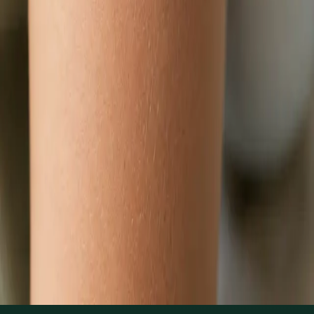
Zjistit více
:
Dětský lékař
Rezervovat konzultaci
Praktické
Hubnutí s lékařem online
Lékař registrovaný v ČLK posoudí metabolické a hormonální
příčiny nadváhy a sestaví individuální plán správy hmotnosti
přes videokonsultaci.
Od
Kč1250
Délka
15 min
Zjistit více
:
Hubnutí s lékařem online
Rezervovat konzultaci
1
/
3