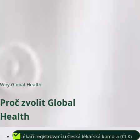
ČLK | 5178823192
Jazyky
English, Czech
Vybrat čas
Zobrazit profil
Why Global Health
Proč zvolit Global
Health
Lékaři registrovaní u Česká lékařská komora (ČLK)