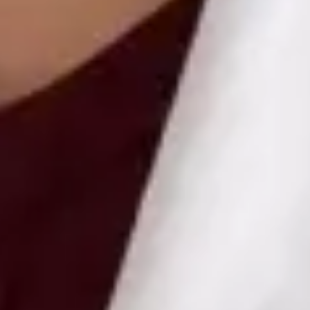
Health Czechia MUDr Libor Hlavaty — General practice
medicine at Global Health Czechia. Book an online video
consultation.
CZ
Praktický lékař — Všeobecné praktické lékařství
MUDr Libor Hlavaty
Registrace
· Ověřeno
ČLK | 1151252181
Jazyky
Czech