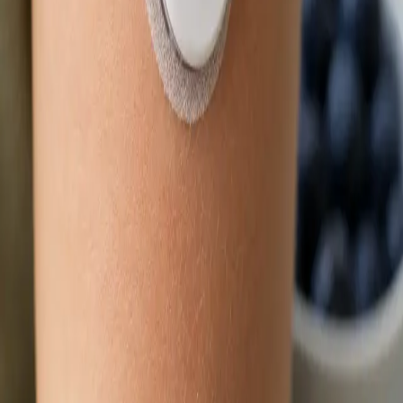
Délka
15 min
Zjistit více
:
Obnova léčby online
Rezervovat konzultaci
Praktické
Dětský lékař
Nemocné dítě a čekání na termín? Lékař registrovaný v ČLK
posoudí zdravotní stav vašeho dítěte přes bezpečný
videohovor. Termín ve stejný den, odkudkoli z České republiky.
Od
Kč900
Délka
15 min