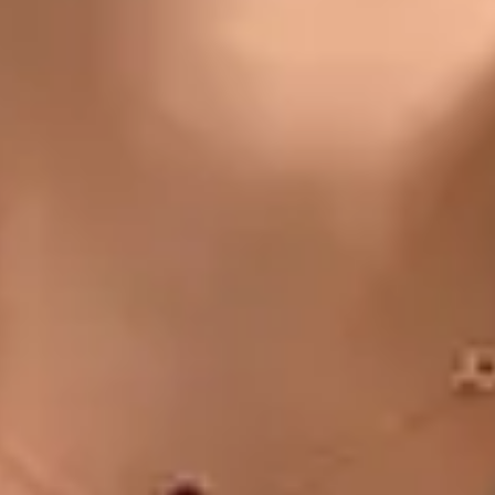
CZ
Doctor
Dr Michael Nytra
Registrace
· Ověřeno
CLK | 1164807191
Jazyky
Czech
Vybrat čas
Zobrazit profil
MUDr. Khoiamul Islam — General Practitioner, Global Health
Czechia MUDr. Khoiamul Islam — General Practitioner at