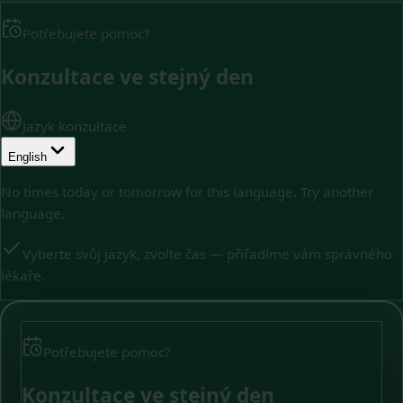
Potřebujete pomoc?
Konzultace ve stejný den
Jazyk konzultace
English
No times today or tomorrow for this language. Try another
language.
Vyberte svůj jazyk, zvolte čas — přiřadíme vám správného
lékaře.
Potřebujete pomoc?
Konzultace ve stejný den