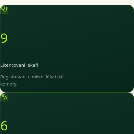
9
Licencovaní lékaři
Registrovaní u místní lékařské
komory.
6