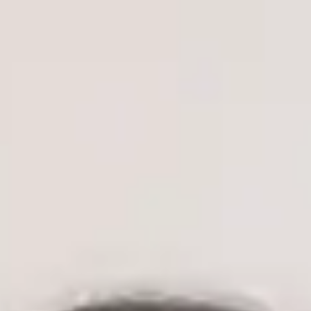
MUDr. Vojtěch Černý — General Practitioner, Global Health
Czechia MUDr. Vojtěch Černý — General Practitioner at Global
Health Czechia. Book an online video consultation.
Klinický ředitel
Praktický lékař
MUDr. Vojtěch Černý
ČLK | 1172330197
English, Czech
MUDr. Vojtěch Černý je lékař, absolvent oboru Všeobecné
lékařství na 2. lékařské fakultě Univerzity Karlovy v Praze —
jedné z nejprestižnějších lékařských institucí v České republice
— s klinickými zkušenostmi v oblasti urgentní medicíny,