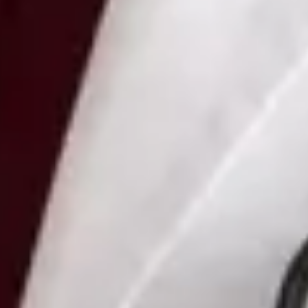
Vybrat čas
Zobrazit profil
MUDr Nataliya Kharlamova — Doctor, Global Health Czechia
MUDr Nataliya Kharlamova is a Doctor registered in Czechia.
Book an online consultation with Global Health.
CZ
Doctor
MUDr Nataliya Kharlamova
Registrace
· Ověřeno
CLK | 5170066188
Jazyky