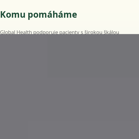
Komu pomáháme
Global Health podporuje pacienty s širokou škálou
běžných i dlouhodobých zdravotních potřeb, včetně:
Běžná onemocnění, jako jsou infekce, horečky a
drobná zranění
Průběžnou péči o chronická onemocnění, jako je
diabetes, hypertenze a astma
Specializované posouzení v oborech kardiologie,
dermatologie, endokrinologie, gastroenterologie,
neurologie, gynekologie a dalších
Lékařská potvrzení a neschopenky, je-li to klinicky
vhodné
Doporučení ke krevním testům, zobrazovacím
vyšetřením nebo specialistovi, je-li to klinicky indikováno