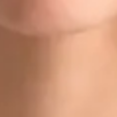
Doctor
Dr Gabriele Felici
Registrace
· Ověřeno
CLK | 1170392192
Jazyky
Czech, Italian, English
Vybrat čas
Zobrazit profil
Dr Michael Nytra — Doctor, Global Health Czechia Dr Michael
Nytra is a Doctor registered in Czechia. Book an online
consultation with Global Health.