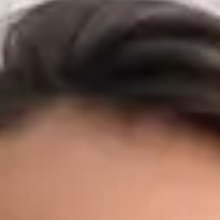
vnitřního lékařství, chirurgie a primární péče v předních
českých nemocnicích a záchranných službách. Před zaměřením
na primární péči budoval MUDr. Černý svůj klinický základ v
některých z nejnáročnějších prostředí v zemi — včetně Fakultní
nemocnice Motol, Nemocnice Na Bulovce, Masarykovy
nemocnice v Ústí nad Labem a FN Plzeň — kde působil na
urgentních příjmech, interních a chirurgických odděleních, v
ambulantní péči, očkovacích centrech a přednemocniční
záchranné službě, včetně podpory letecké záchranné služby.
Díky těmto zkušenostem z akutní medicíny dokáže rychle
rozpoznat, kdy si stav vyžaduje neodkladnou péči — a kdy
nikoli. Dnes jako praktický lékař Global Health Česká republika
poskytuje MUDr. Černý primární péči prvního kontaktu
prostřednictvím zabezpečené video konzultace. Zároveň
pokračuje v doktorském studiu v oboru Preventivní medicína a
epidemiologie na 1. lékařské fakultě Univerzity Karlovy a je
držitelem titulu MBA v oblasti Healthcare Management a LL.M.
v obchodním právu — kombinace, která mu dává výjimečné
porozumění jak klinickým, tak organizačním aspektům