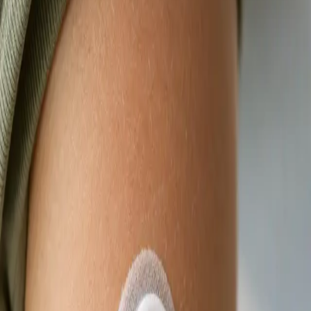
termín konzultace s lékařem registrovaným ve
vaší zemi.
Od
Kč900
Délka
15 min
Zjistit více
:
Videokonsultace s lékařem, který má na vás čas
Rezervovat konzultaci
Praktické
eNeschopenka online
Lékař registrovaný v ČLK posoudí vaše příznaky na videu a
vystaví eNeschopenku elektronicky, je-li to klinicky
odůvodněno. Termín ještě dnes.