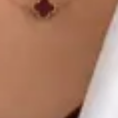
Global Health Czechia. Book an online video consultation.
CZ
Praktický lékař
MUDr. Khoiamul Islam
Registrace
· Ověřeno
ČLK | 1178781199
Jazyky
English, Hindi, Bangla, Urdu, Czech
Vybrat čas
Zobrazit profil
MUDr Libor Hlavaty — General practice medicine, Global