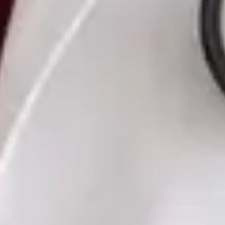
Czech, Ukrainian
Vybrat čas
Zobrazit profil
MUDr. Romana Pavlů — General Practice Medicine, Global
Health Czechia MUDr. Romana Pavlů — General Practice
Medicine at Global Health Czechia. Book an online video
consultation.
CZ
Praktická lékařka — Všeobecné praktické lékařství
MUDr. Romana Pavlů
Registrace
· Ověřeno
ČLK | 5163514190