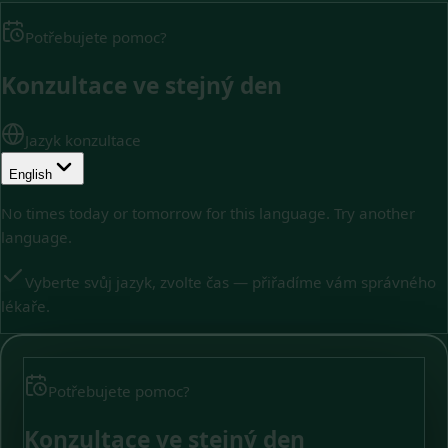
Potřebujete pomoc?
Konzultace ve stejný den
Jazyk konzultace
English
No times today or tomorrow for this language. Try another
language.
Vyberte svůj jazyk, zvolte čas — přiřadíme vám správného
lékaře.
Potřebujete pomoc?
Konzultace ve stejný den