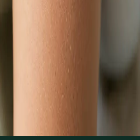
Zjistit více
:
Dětský lékař
Rezervovat konzultaci
Praktické
Hubnutí s lékařem online
Lékař registrovaný v ČLK posoudí metabolické a hormonální
příčiny nadváhy a sestaví individuální plán správy hmotnosti
přes videokonsultaci.
Od
Kč1250
Délka
15 min
Zjistit více
:
Hubnutí s lékařem online
Rezervovat konzultaci
1
/
3