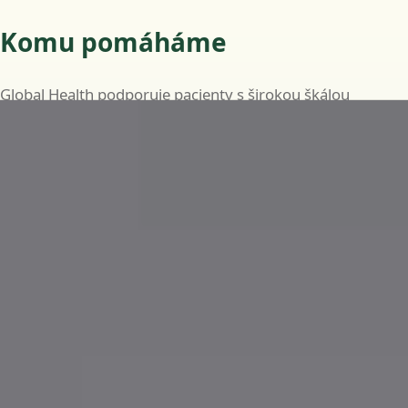
Komu pomáháme
Global Health podporuje pacienty s širokou škálou
běžných i dlouhodobých zdravotních potřeb, včetně:
Běžná onemocnění, jako jsou infekce, horečky a
drobná zranění
Průběžnou péči o chronická onemocnění, jako je
diabetes, hypertenze a astma
Specializované posouzení v oborech kardiologie,
dermatologie, endokrinologie, gastroenterologie,
neurologie, gynekologie a dalších
Lékařská potvrzení a neschopenky, je-li to klinicky
vhodné
Doporučení ke krevním testům, zobrazovacím
vyšetřením nebo specialistovi, je-li to klinicky indikováno