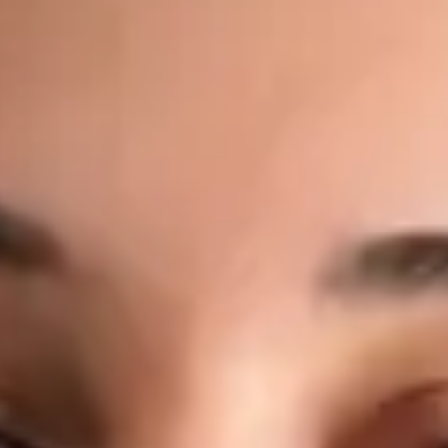
moderního zdravotnictví. Online medicíně se věnuje proto, že
věří, že přístup ke kvalitní lékařské péči by neměl záviset na
místě bydliště, čekacích dobách ani administrativních
překážkách. Co léčí: Akutní onemocnění — respirační infekce,
horečka, chřipka, bolest v krku, infekce ucha Infekce močových
cest a močové příznaky Management chronických onemocnění
— hypertenze, diabetes, astma, reflux Kožní problémy —
vyrážky, ekzém, alergické kožní reakce, lehké infekce
Preventivní péče — zdravotní posouzení, poradenství v oblasti
životního stylu, doporučení ke screeningu Pracovní
neschopnost, lékařské potvrzení a doporučení k odborným
vyšetřením, laboratorním testům nebo zobrazovacím
metodám Dotazy týkající se stávajících onemocnění nebo
současné medikace Jeho přístup: Každá konzultace s MUDr.
Černým je individuální, založená na důkazech a vedená na
stejné klinické úrovni, jakou byste očekávali při osobní
návštěvě lékaře. Věnuje čas naslouchání, srozumitelně
vysvětluje nálezy a dbá na to, abyste konzultaci opustili s