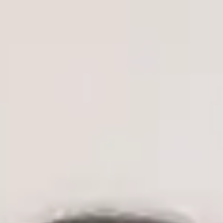
MUDr. Vojtěch Černý — General Practitioner, Global Health
Czechia MUDr. Vojtěch Černý — General Practitioner at Global
Health Czechia. Book an online video consultation.
Klinický ředitel
Praktický lékař
MUDr. Vojtěch Černý
ČLK | 1172330197
English, Czech
MUDr. Vojtěch Černý je lékař, absolvent oboru Všeobecné
lékařství na 2. lékařské fakultě Univerzity Karlovy v Praze —
jedné z nejprestižnějších lékařských institucí v České republice
— s klinickými zkušenostmi v oblasti urgentní medicíny,