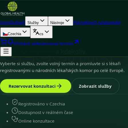
Domů
Lékaři
Plány
Blog
O nás
Kontakt
Služby
Nástroje
Czechia
Czechia
cs
Czechia
9
k dispozici
Přihlásit se
Rezervovat termín
Medicína kdykoliv
a kdekoliv.
Vyberte si službu, zvolte volný termín a promluvte si s lékaři
registrovanými u národních lékařských komor po celé Evropě.
Rezervovat konzultaci
Zobrazit služby
Registrováno v Czechia
Dostupnost v reálném čase
Online konzultace