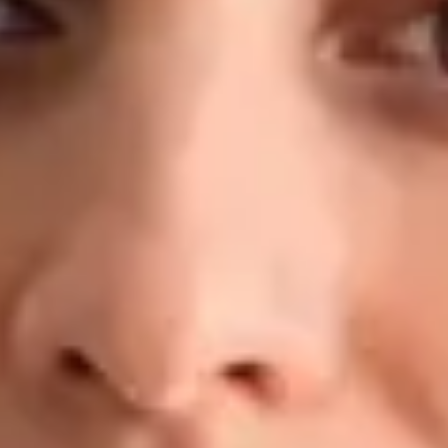
konkrétním plánem — nejen s doporučením odpočívat a pít
dostatek tekutin. Kvalifikace a zkušenosti: MUDr. — 2. lékařská
fakulta, Univerzita Karlova, Praha Doktorand, Preventivní
medicína a epidemiologie — 1. lékařská fakulta, Univerzita
Karlova MBA v oblasti Healthcare Management LL.M. v
obchodním právu Klinické zkušenosti: Fakultní nemocnice
Motol, Nemocnice Na Bulovce, Masarykova nemocnice v Ústí
nad Labem, FN Plzeň, regionální záchranná zdravotnická
služba Registrován u České lékařské komory (ČLK) Jazyky:
Čeština · Angličtina
Rezervovat s MUDr.
Zobrazit profil
Dr Ahmed Maklad — General Practitioner, Global Health
Ireland Dr Ahmed Maklad — General Practitioner at Global
Health Ireland. Book an online video consultation.
CZ
Praktický lékař