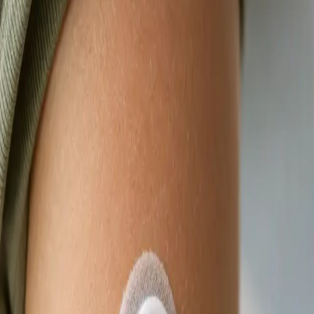
termín konzultace s lékařem registrovaným ve
vaší zemi.
Od
Kč900
Délka
15 min
Zjistit více
:
Videokonsultace s lékařem, který má na vás čas
Rezervovat konzultaci
Praktické
eNeschopenka online
Lékař registrovaný v ČLK posoudí vaše příznaky na videu a
vystaví eNeschopenku elektronicky, je-li to klinicky
odůvodněno. Termín ještě dnes.