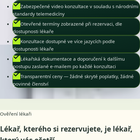
Zabezpečené video konzultace v souladu s národními
standardy telemedicíny
Otevřené termíny zobrazené při rezervaci, dle
dostupnosti lékaře
Konzultace dostupné ve více jazycích podle
dostupnosti lékaře
Lékařská dokumentace a doporučení k dalšímu
postupu zaslané e-mailem po každé konzultaci
Transparentní ceny — žádné skryté poplatky, žádné
povinné členství
Ověření lékaři
Lékař, kterého si rezervujete, je lékař,