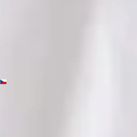
Jazyky
English, Czech
Vybrat čas
Zobrazit profil
MUDr. Yasmin Holz — General practice medicine, Global
Health Czechia MUDr. Yasmin Holz — General practice
medicine at Global Health Czechia. Book an online video
consultation.
CZ
Praktická lékařka
MUDr. Yasmin Holz
Registrace
· Ověřeno