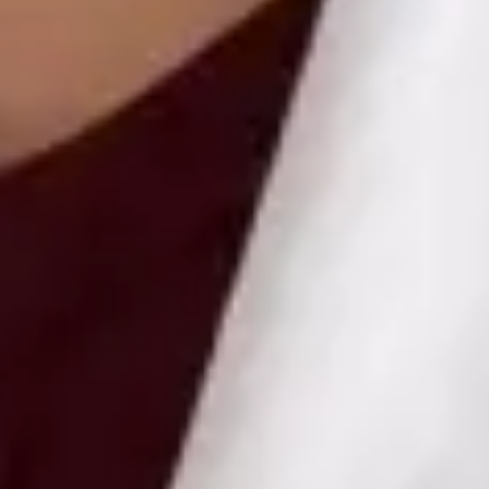
Health Czechia MUDr Libor Hlavaty — General practice
medicine at Global Health Czechia. Book an online video
consultation.
CZ
Praktický lékař — Všeobecné praktické lékařství
MUDr Libor Hlavaty
Registrace
· Ověřeno
ČLK | 1151252181
Jazyky
Czech