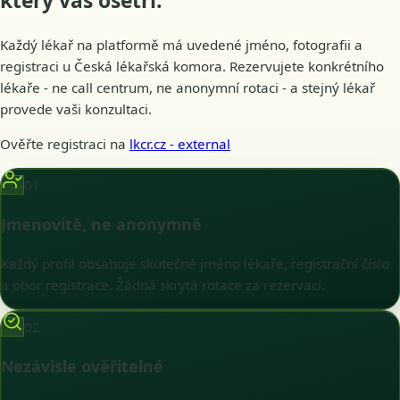
který vás
ošetří
.
Každý lékař na platformě má uvedené jméno, fotografii a
registraci u Česká lékařská komora. Rezervujete konkrétního
lékaře - ne call centrum, ne anonymní rotaci - a stejný lékař
provede vaši konzultaci.
Ověřte registraci na
lkcr.cz
- external
01
Jmenovitě, ne anonymně
Každý profil obsahuje skutečné jméno lékaře, registrační číslo
a obor registrace. Žádná skrytá rotace za rezervací.
02
Nezávisle ověřitelné