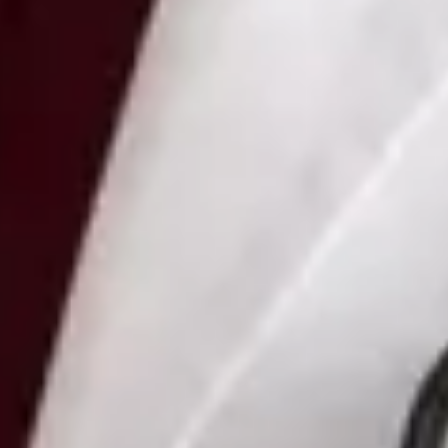
Vybrat čas
Zobrazit profil
MUDr Nataliya Kharlamova — Doctor, Global Health Czechia
MUDr Nataliya Kharlamova is a Doctor registered in Czechia.
Book an online consultation with Global Health.
CZ
Doctor
MUDr Nataliya Kharlamova
Registrace
· Ověřeno
CLK | 5170066188
Jazyky