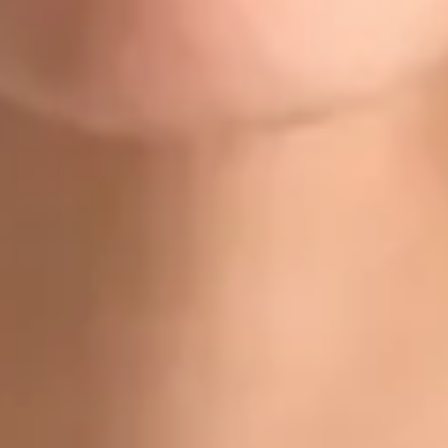
Doctor
Dr Gabriele Felici
Registrace
· Ověřeno
CLK | 1170392192
Jazyky
Czech, Italian, English
Vybrat čas
Zobrazit profil
Dr Michael Nytra — Doctor, Global Health Czechia Dr Michael
Nytra is a Doctor registered in Czechia. Book an online
consultation with Global Health.