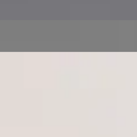
Zdravotní screening a monitorování prostřednictvím
řízených zdravotních testů
Následnou péči a druhý názor na stávající diagnózu
nebo léčebný plán
Zdravotní péči pro celou rodinu ve více jazycích, pro
dospělé i děti
Tým
9
registrovaní lékaři
Uvidím pokaždé
stejného lékaře?
Každá konzultace probíhá s někým registrovaným tam, kde se
nacházíte. Žádná call centra, žádné neznámé tváře — lékař na
obrazovce je lékař z profilu.