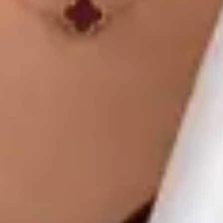
Global Health Czechia. Book an online video consultation.
CZ
Praktický lékař
MUDr. Khoiamul Islam
Registrace
· Ověřeno
ČLK | 1178781199
Jazyky
English, Hindi, Bangla, Urdu, Czech
Vybrat čas
Zobrazit profil
MUDr Libor Hlavaty — General practice medicine, Global