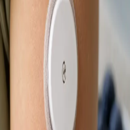
Od
Kč850
Délka
15 min
Zjistit více
:
eNeschopenka online
Rezervovat konzultaci
Praktické
Obnova léčby online
Stabilní léčba, která funguje — ale potřebujete obnovu? Lékař
registrovaný v ČLK posoudí vaši léčbu na videu a vystaví
eRecept, je-li to klinicky indikováno. Termín ještě dnes.
Od
Kč650