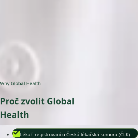
ČLK | 5178823192
Jazyky
English, Czech
Vybrat čas
Zobrazit profil
Why Global Health
Proč zvolit Global
Health
Lékaři registrovaní u Česká lékařská komora (ČLK)