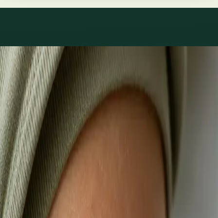
Co léčíme
Péče o to, co skutečně
trápí.
1
/
3
Praktické
Videokonsultace s lékařem, který má na vás čas
Většina pacientů začíná zde. Vyberte volný