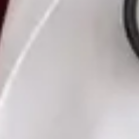
Czech, Ukrainian
Vybrat čas
Zobrazit profil
MUDr. Romana Pavlů — General Practice Medicine, Global
Health Czechia MUDr. Romana Pavlů — General Practice
Medicine at Global Health Czechia. Book an online video
consultation.
CZ
Praktická lékařka — Všeobecné praktické lékařství
MUDr. Romana Pavlů
Registrace
· Ověřeno
ČLK | 5163514190