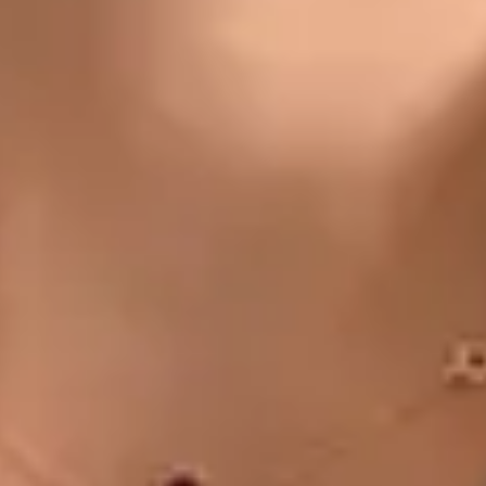
CZ
Doctor
Dr Michael Nytra
Registrace
· Ověřeno
CLK | 1164807191
Jazyky
Czech
Vybrat čas
Zobrazit profil
MUDr. Khoiamul Islam — General Practitioner, Global Health
Czechia MUDr. Khoiamul Islam — General Practitioner at