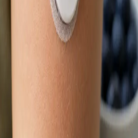
Délka
15 min
Zjistit více
:
Obnova léčby online
Rezervovat konzultaci
Praktické
Dětský lékař
Nemocné dítě a čekání na termín? Lékař registrovaný v ČLK
posoudí zdravotní stav vašeho dítěte přes bezpečný
videohovor. Termín ve stejný den, odkudkoli z České republiky.
Od
Kč900
Délka
15 min