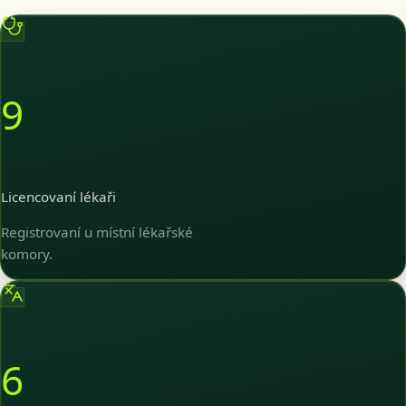
9
Licencovaní lékaři
Registrovaní u místní lékařské
komory.
6