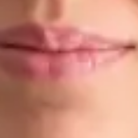
Dr Ahmed Maklad
Registrace
· Ověřeno
ČLK | 1176686198
Jazyky
English, Arabic, Czech
Vybrat čas
Zobrazit profil
Dr Gabriele Felici — Doctor, Global Health Czechia Dr Gabriele
Felici is a Doctor registered in Czechia. Book an online
consultation with Global Health.
CZ