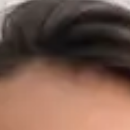
vnitřního lékařství, chirurgie a primární péče v předních
českých nemocnicích a záchranných službách. Před zaměřením
na primární péči budoval MUDr. Černý svůj klinický základ v
některých z nejnáročnějších prostředí v zemi — včetně Fakultní
nemocnice Motol, Nemocnice Na Bulovce, Masarykovy
nemocnice v Ústí nad Labem a FN Plzeň — kde působil na
urgentních příjmech, interních a chirurgických odděleních, v
ambulantní péči, očkovacích centrech a přednemocniční
záchranné službě, včetně podpory letecké záchranné služby.
Díky těmto zkušenostem z akutní medicíny dokáže rychle
rozpoznat, kdy si stav vyžaduje neodkladnou péči — a kdy
nikoli. Dnes jako praktický lékař Global Health Česká republika
poskytuje MUDr. Černý primární péči prvního kontaktu
prostřednictvím zabezpečené video konzultace. Zároveň
pokračuje v doktorském studiu v oboru Preventivní medicína a
epidemiologie na 1. lékařské fakultě Univerzity Karlovy a je
držitelem titulu MBA v oblasti Healthcare Management a LL.M.
v obchodním právu — kombinace, která mu dává výjimečné
porozumění jak klinickým, tak organizačním aspektům