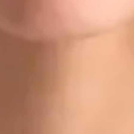
Doctor
Dr Gabriele Felici
Registrace
· Ověřeno
CLK | 1170392192
Jazyky
Czech, Italian, English
Vybrat čas
Zobrazit profil
Dr Michael Nytra — Doctor, Global Health Czechia Dr Michael
Nytra is a Doctor registered in Czechia. Book an online
consultation with Global Health.