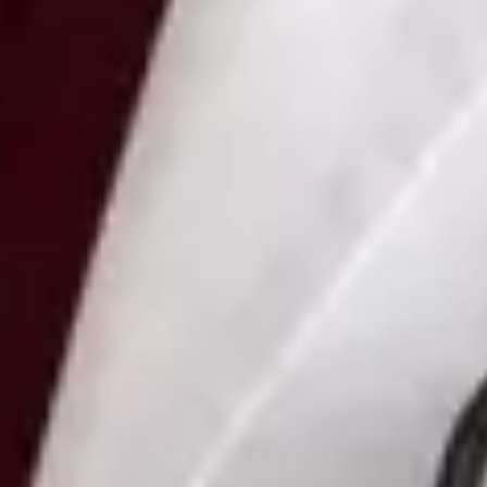
Vybrat čas
Zobrazit profil
MUDr Nataliya Kharlamova — Doctor, Global Health Czechia
MUDr Nataliya Kharlamova is a Doctor registered in Czechia.
Book an online consultation with Global Health.
CZ
Doctor
MUDr Nataliya Kharlamova
Registrace
· Ověřeno
CLK | 5170066188
Jazyky