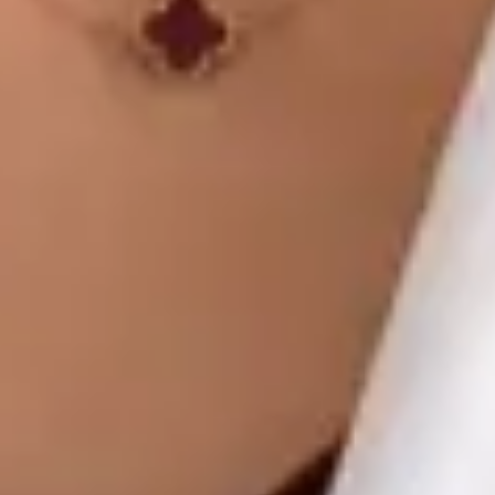
Global Health Czechia. Book an online video consultation.
CZ
Praktický lékař
MUDr. Khoiamul Islam
Registrace
· Ověřeno
ČLK | 1178781199
Jazyky
English, Hindi, Bangla, Urdu, Czech
Vybrat čas
Zobrazit profil
MUDr Libor Hlavaty — General practice medicine, Global