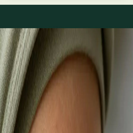
Co léčíme
Péče o to, co skutečně
trápí.
1
/
3
Praktické
Videokonsultace s lékařem, který má na vás čas
Většina pacientů začíná zde. Vyberte volný