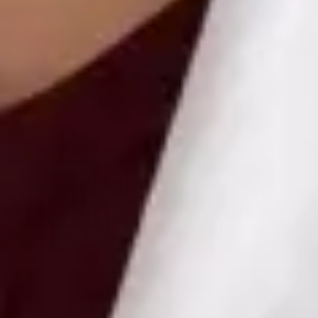
Health Czechia MUDr Libor Hlavaty — General practice
medicine at Global Health Czechia. Book an online video
consultation.
CZ
Praktický lékař — Všeobecné praktické lékařství
MUDr Libor Hlavaty
Registrace
· Ověřeno
ČLK | 1151252181
Jazyky
Czech