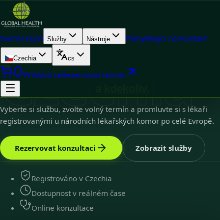
Domů
Lékaři
Plány
Blog
O nás
Kontakt
Služby
Nástroje
Czechia
Czechia
cs
Czechia
9
k dispozici
Přihlásit se
Rezervovat termín
Medicína kdykoliv
a kdekoliv.
Vyberte si službu, zvolte volný termín a promluvte si s lékaři
registrovanými u národních lékařských komor po celé Evropě.
Rezervovat konzultaci
Zobrazit služby
Registrováno v Czechia
Dostupnost v reálném čase
Online konzultace