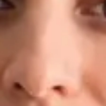
konkrétním plánem — nejen s doporučením odpočívat a pít
dostatek tekutin. Kvalifikace a zkušenosti: MUDr. — 2. lékařská
fakulta, Univerzita Karlova, Praha Doktorand, Preventivní
medicína a epidemiologie — 1. lékařská fakulta, Univerzita
Karlova MBA v oblasti Healthcare Management LL.M. v
obchodním právu Klinické zkušenosti: Fakultní nemocnice
Motol, Nemocnice Na Bulovce, Masarykova nemocnice v Ústí
nad Labem, FN Plzeň, regionální záchranná zdravotnická
služba Registrován u České lékařské komory (ČLK) Jazyky:
Čeština · Angličtina
Rezervovat s MUDr.
Zobrazit profil
Dr Ahmed Maklad — General Practitioner, Global Health
Ireland Dr Ahmed Maklad — General Practitioner at Global
Health Ireland. Book an online video consultation.
CZ
Praktický lékař