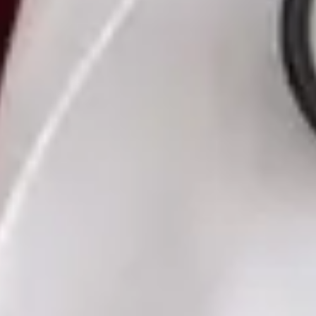
Czech, Ukrainian
Vybrat čas
Zobrazit profil
MUDr. Romana Pavlů — General Practice Medicine, Global
Health Czechia MUDr. Romana Pavlů — General Practice
Medicine at Global Health Czechia. Book an online video
consultation.
CZ
Praktická lékařka — Všeobecné praktické lékařství
MUDr. Romana Pavlů
Registrace
· Ověřeno
ČLK | 5163514190