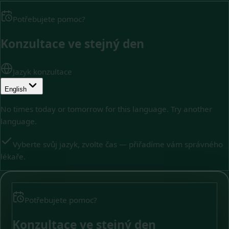
Potřebujete pomoc?
Konzultace ve stejný den
Jazyk konzultace
English
No times today or tomorrow for this language. Try another
language.
Vyberte svůj jazyk, zvolte čas — přiřadíme vám správného
lékaře.
Potřebujete pomoc?
Konzultace ve stejný den