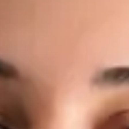
moderního zdravotnictví. Online medicíně se věnuje proto, že
věří, že přístup ke kvalitní lékařské péči by neměl záviset na
místě bydliště, čekacích dobách ani administrativních
překážkách. Co léčí: Akutní onemocnění — respirační infekce,
horečka, chřipka, bolest v krku, infekce ucha Infekce močových
cest a močové příznaky Management chronických onemocnění
— hypertenze, diabetes, astma, reflux Kožní problémy —
vyrážky, ekzém, alergické kožní reakce, lehké infekce
Preventivní péče — zdravotní posouzení, poradenství v oblasti
životního stylu, doporučení ke screeningu Pracovní
neschopnost, lékařské potvrzení a doporučení k odborným
vyšetřením, laboratorním testům nebo zobrazovacím
metodám Dotazy týkající se stávajících onemocnění nebo
současné medikace Jeho přístup: Každá konzultace s MUDr.
Černým je individuální, založená na důkazech a vedená na
stejné klinické úrovni, jakou byste očekávali při osobní
návštěvě lékaře. Věnuje čas naslouchání, srozumitelně
vysvětluje nálezy a dbá na to, abyste konzultaci opustili s