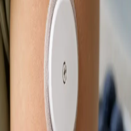
Od
Kč850
Délka
15 min
Zjistit více
:
eNeschopenka online
Rezervovat konzultaci
Praktické
Obnova léčby online
Stabilní léčba, která funguje — ale potřebujete obnovu? Lékař
registrovaný v ČLK posoudí vaši léčbu na videu a vystaví
eRecept, je-li to klinicky indikováno. Termín ještě dnes.
Od
Kč650