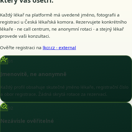
který vás
ošetří
.
Každý lékař na platformě má uvedené jméno, fotografii a
registraci u Česká lékařská komora. Rezervujete konkrétního
lékaře - ne call centrum, ne anonymní rotaci - a stejný lékař
provede vaši konzultaci.
Ověřte registraci na
lkcr.cz
- external
01
Jmenovitě, ne anonymně
Každý profil obsahuje skutečné jméno lékaře, registrační číslo
a obor registrace. Žádná skrytá rotace za rezervací.
02
Nezávisle ověřitelné