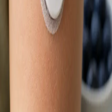
Délka
15 min
Zjistit více
:
Obnova léčby online
Rezervovat konzultaci
Praktické
Dětský lékař
Nemocné dítě a čekání na termín? Lékař registrovaný v ČLK
posoudí zdravotní stav vašeho dítěte přes bezpečný
videohovor. Termín ve stejný den, odkudkoli z České republiky.
Od
Kč900
Délka
15 min