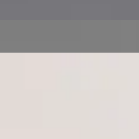
Zdravotní screening a monitorování prostřednictvím
řízených zdravotních testů
Následnou péči a druhý názor na stávající diagnózu
nebo léčebný plán
Zdravotní péči pro celou rodinu ve více jazycích, pro
dospělé i děti
Tým
9
registrovaní lékaři
Uvidím pokaždé
stejného lékaře?
Každá konzultace probíhá s někým registrovaným tam, kde se
nacházíte. Žádná call centra, žádné neznámé tváře — lékař na
obrazovce je lékař z profilu.