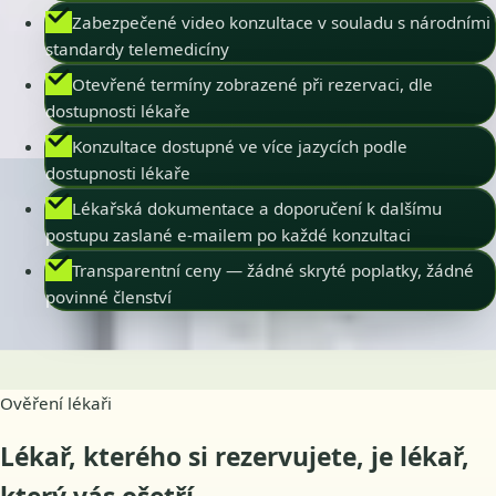
Zabezpečené video konzultace v souladu s národními
standardy telemedicíny
Otevřené termíny zobrazené při rezervaci, dle
dostupnosti lékaře
Konzultace dostupné ve více jazycích podle
dostupnosti lékaře
Lékařská dokumentace a doporučení k dalšímu
postupu zaslané e-mailem po každé konzultaci
Transparentní ceny — žádné skryté poplatky, žádné
povinné členství
Ověření lékaři
Lékař, kterého si rezervujete, je lékař,