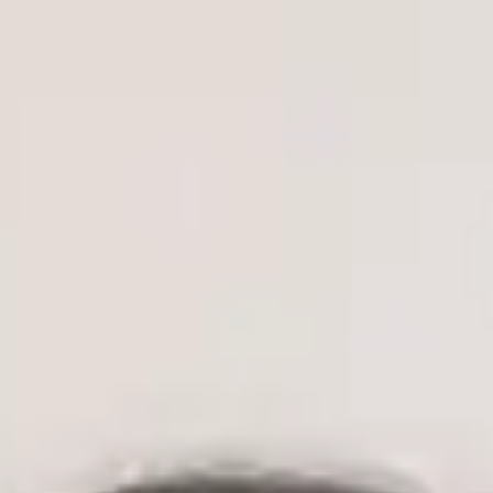
MUDr. Vojtěch Černý — General Practitioner, Global Health
Czechia MUDr. Vojtěch Černý — General Practitioner at Global
Health Czechia. Book an online video consultation.
Klinický ředitel
Praktický lékař
MUDr. Vojtěch Černý
ČLK | 1172330197
English, Czech
MUDr. Vojtěch Černý je lékař, absolvent oboru Všeobecné
lékařství na 2. lékařské fakultě Univerzity Karlovy v Praze —
jedné z nejprestižnějších lékařských institucí v České republice
— s klinickými zkušenostmi v oblasti urgentní medicíny,