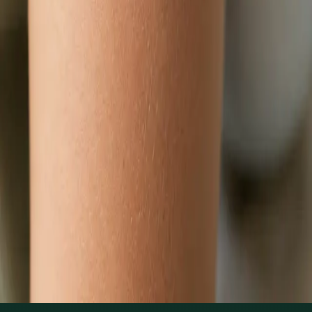
Zjistit více
:
Dětský lékař
Rezervovat konzultaci
Praktické
Hubnutí s lékařem online
Lékař registrovaný v ČLK posoudí metabolické a hormonální
příčiny nadváhy a sestaví individuální plán správy hmotnosti
přes videokonsultaci.
Od
Kč1250
Délka
15 min
Zjistit více
:
Hubnutí s lékařem online
Rezervovat konzultaci
1
/
3