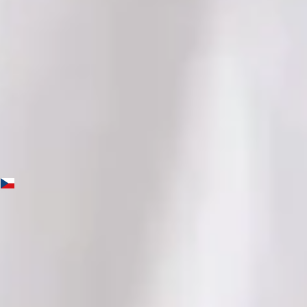
Jazyky
English, Czech
Vybrat čas
Zobrazit profil
MUDr. Yasmin Holz — General practice medicine, Global
Health Czechia MUDr. Yasmin Holz — General practice
medicine at Global Health Czechia. Book an online video
consultation.
CZ
Praktická lékařka
MUDr. Yasmin Holz
Registrace
· Ověřeno