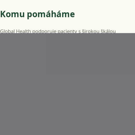
Komu pomáháme
Global Health podporuje pacienty s širokou škálou
běžných i dlouhodobých zdravotních potřeb, včetně:
Běžná onemocnění, jako jsou infekce, horečky a
drobná zranění
Průběžnou péči o chronická onemocnění, jako je
diabetes, hypertenze a astma
Specializované posouzení v oborech kardiologie,
dermatologie, endokrinologie, gastroenterologie,
neurologie, gynekologie a dalších
Lékařská potvrzení a neschopenky, je-li to klinicky
vhodné
Doporučení ke krevním testům, zobrazovacím
vyšetřením nebo specialistovi, je-li to klinicky indikováno