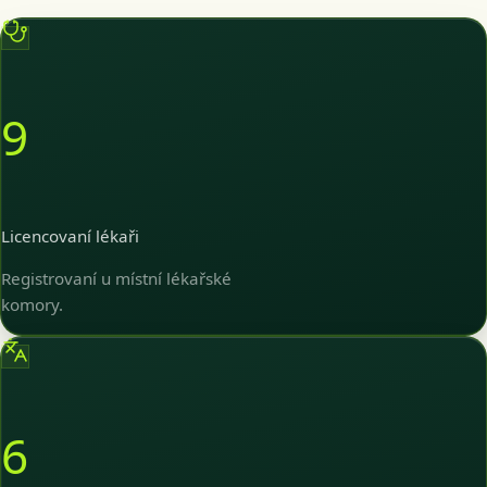
9
Licencovaní lékaři
Registrovaní u místní lékařské
komory.
6