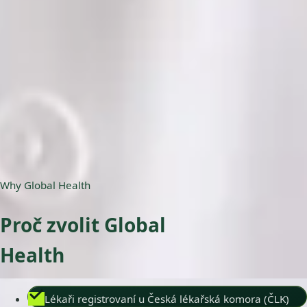
ČLK | 5178823192
Jazyky
English, Czech
Vybrat čas
Zobrazit profil
Why Global Health
Proč zvolit Global
Health
Lékaři registrovaní u Česká lékařská komora (ČLK)