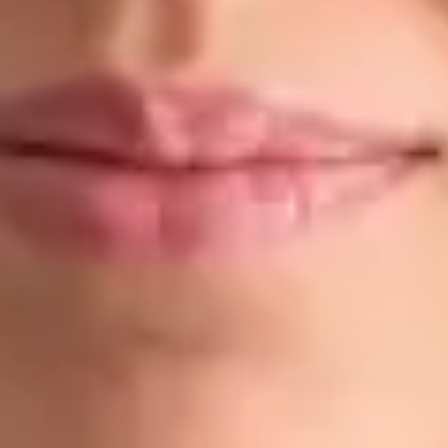
Dr Ahmed Maklad
Registrace
· Ověřeno
ČLK | 1176686198
Jazyky
English, Arabic, Czech
Vybrat čas
Zobrazit profil
Dr Gabriele Felici — Doctor, Global Health Czechia Dr Gabriele
Felici is a Doctor registered in Czechia. Book an online
consultation with Global Health.
CZ