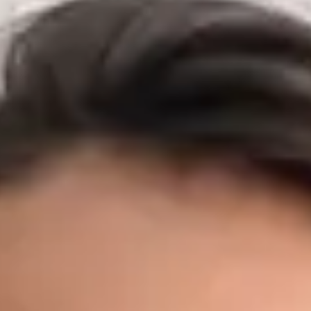
vnitřního lékařství, chirurgie a primární péče v předních
českých nemocnicích a záchranných službách. Před zaměřením
na primární péči budoval MUDr. Černý svůj klinický základ v
některých z nejnáročnějších prostředí v zemi — včetně Fakultní
nemocnice Motol, Nemocnice Na Bulovce, Masarykovy
nemocnice v Ústí nad Labem a FN Plzeň — kde působil na
urgentních příjmech, interních a chirurgických odděleních, v
ambulantní péči, očkovacích centrech a přednemocniční
záchranné službě, včetně podpory letecké záchranné služby.
Díky těmto zkušenostem z akutní medicíny dokáže rychle
rozpoznat, kdy si stav vyžaduje neodkladnou péči — a kdy
nikoli. Dnes jako praktický lékař Global Health Česká republika
poskytuje MUDr. Černý primární péči prvního kontaktu
prostřednictvím zabezpečené video konzultace. Zároveň
pokračuje v doktorském studiu v oboru Preventivní medicína a
epidemiologie na 1. lékařské fakultě Univerzity Karlovy a je
držitelem titulu MBA v oblasti Healthcare Management a LL.M.
v obchodním právu — kombinace, která mu dává výjimečné
porozumění jak klinickým, tak organizačním aspektům