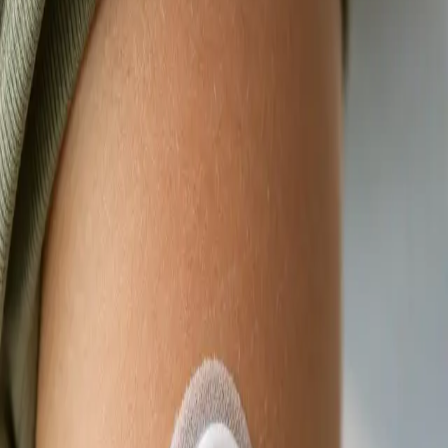
termín konzultace s lékařem registrovaným ve
vaší zemi.
Od
Kč900
Délka
15 min
Zjistit více
:
Videokonsultace s lékařem, který má na vás čas
Rezervovat konzultaci
Praktické
eNeschopenka online
Lékař registrovaný v ČLK posoudí vaše příznaky na videu a
vystaví eNeschopenku elektronicky, je-li to klinicky
odůvodněno. Termín ještě dnes.