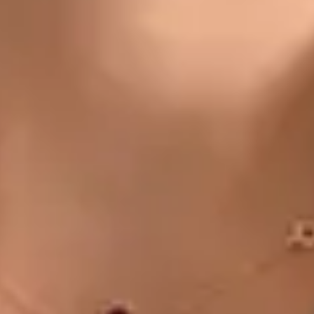
CZ
Doctor
Dr Michael Nytra
Registrace
· Ověřeno
CLK | 1164807191
Jazyky
Czech
Vybrat čas
Zobrazit profil
MUDr. Khoiamul Islam — General Practitioner, Global Health
Czechia MUDr. Khoiamul Islam — General Practitioner at