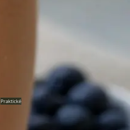
eNeschopenka online
Lékař registrovaný v ČLK posoudí vaše příznaky na videu
a vystaví eNeschopenku elektronicky, je-li to klinicky
odůvodněno. Termín ještě dnes.
Od
Kč850
Délka
15 min
Zjistit více
:
eNeschopenka online
Rezervovat konzultaci
Praktické
Hubnutí s lékařem online
Lékař registrovaný v ČLK posoudí metabolické a