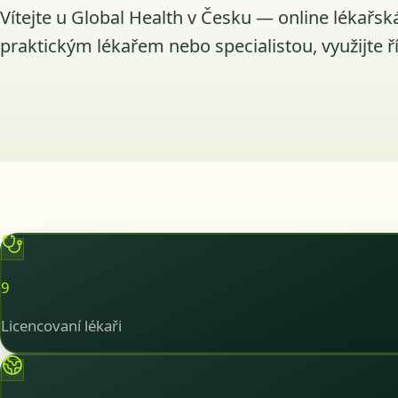
Vítejte u Global Health v Česku — online lékařsk
praktickým lékařem nebo specialistou, využijte ř
9
Licencovaní lékaři