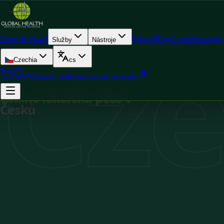
Cze
Domů
Lékaři
Plány
Blog
O nás
Kontakt
Služby
Nástroje
Czechia
cs
Přihlásit se
Rezervovat termín
Online lékařská péče v
Česku
Registrováno v Czechia
Dostupnost v reálném čase
Online konzultace