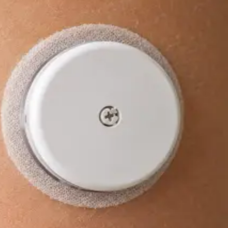
čas
s
Rezervovat konzultaci
Praktické
Dětský lékař
Nemocné dítě a čekání na termín? Lékař registrovaný v