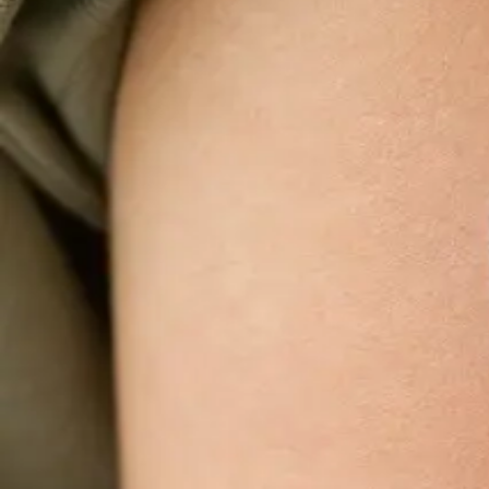
Videokonsultace s lékařem, který má na vás 
Většina pacientů začíná zde. Vyberte volný termín
konzultace s lékařem registrovaným ve vaší
zemi.
Od
Kč900
Délka
15 min
Zjistit více
:
Videokonsultace s lékařem, který má na vás ča
Praktické
Obnova léčby online
Stabilní léčba, která funguje — ale potřebujete obnovu?