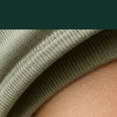
Co léčíme
Péče o to, co s
1
/
3
Praktické