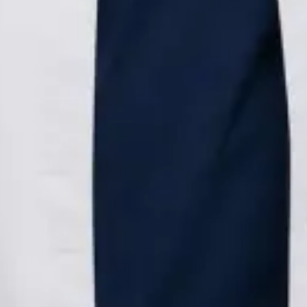
Neurolog
Dr Andreea Lorena Bica
Înregistrare
· Verificat
Colegiul Medicilor din România | 147502
Credentials
Medic specialist — Neurologie
Limbi
Romanian, English