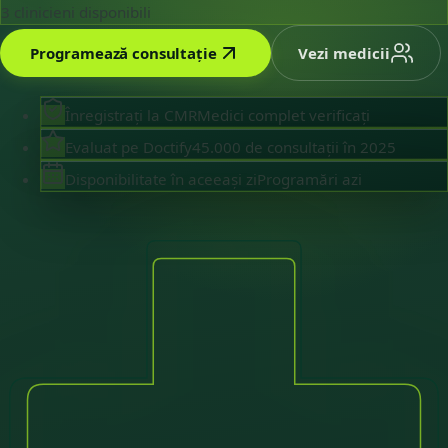
3
clinicieni disponibili
Programează consultație
Vezi medicii
Înregistrați la CMR
Medici complet verificați
Evaluat pe Doctify
45.000 de consultații în 2025
Disponibilitate în aceeași zi
Programări azi