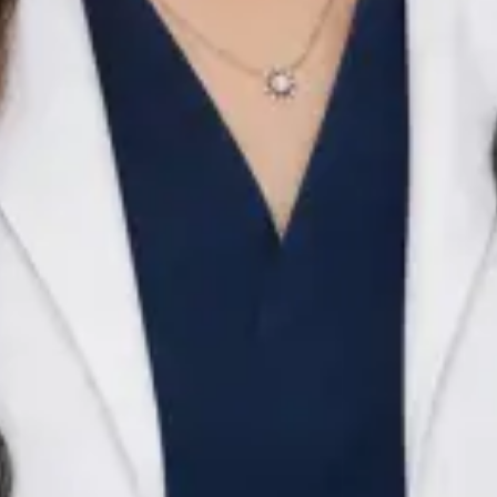
față în față. Este cunoscut pentru valorile etice solide, gândirea
analitică și comunicarea clară — calități pe care anii petrecuți
în terapie intensivă le formează mai bine decât oricare alt
mediu clinic. Calificări: EDAIC Partea I — European Board of
Anaesthesiology Medic specialist — Anestezie și Terapie
Intensivă Rezidențiat ATI — Spitalul Clinic de Urgență
Floreasca, București Medic registrator ATI — Spitalul
Universitar Tallaght, Irlanda Medic registrator ATI — Spitalul
Universitar Mater Misericordiae, Dublin Absolvent —
Facultatea de Medicină, UMF Craiova Înregistrat la Colegiul
Medicilor din România (CMR nr. 152462)
Rezervă cu Robert
Vezi profil
Filtre
Pediatru
Dr Alexandra Palaga