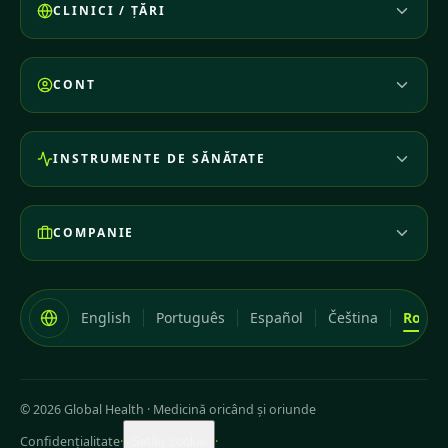
CLINICI / ȚĂRI
CONT
INSTRUMENTE DE SĂNĂTATE
COMPANIE
English
Português
Español
Čeština
Româ
© 2026 Global Health
·
Medicină oricând și oriunde
Confidențialitate
·
·
Setări cookie