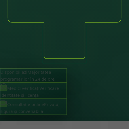
Disponibil azi
Majoritatea
programărilor în 24 de ore
Medici verificați
Verificare
identitate și licență
Consultație online
Privată,
sigură și convenabilă
Director clinic