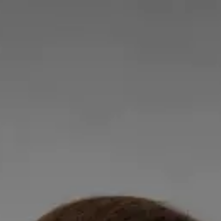
Medic de Familie
Dr Robert Gabriel Brindus
Colegiul Medicilor din România | 152462
EDAIC
Partea I · Medic specialist — Anestezie și Terapie Intensivă
Romanian, English
Dr. Robert Brînduș — Medic de Familie Dr. Robert Brînduș este
medic cu formare specializată în Anestezie și Terapie