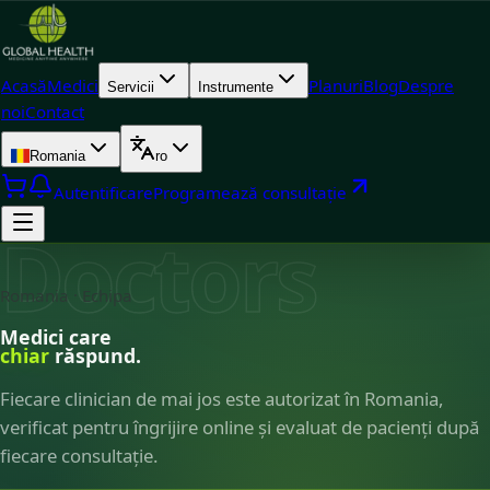
Acasă
Medici
Planuri
Blog
Despre
Servicii
Instrumente
noi
Contact
Romania
ro
Autentificare
Programează consultație
Doctors
Romania · Echipa
Medici care
chiar
răspund.
Fiecare clinician de mai jos este autorizat în Romania,
verificat pentru îngrijire online și evaluat de pacienți după
fiecare consultație.