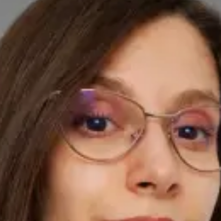
Intensivă, care activează ca medic de familie pe platforma
Global Health România. Experiența sa în unele dintre cele mai
solicitante medii clinice din România și Irlanda îi conferă o
profunzime diagnostică rar întâlnită în medicina primară
online. A absolvit Facultatea de Medicină a Universității de
Medicină și Farmacie din Craiova și a efectuat rezidențiatul în
ATI la Spitalul Clinic de Urgență Floreasca din București — unul
dintre cele mai active spitale de urgență din România. Și-a
continuat formarea în Irlanda ca medic registrator ATI la
Spitalul Universitar Tallaght și la Spitalul Universitar Mater
Misericordiae din Dublin. În prezent practică la un spital de
nivel IV din București — cel mai înalt nivel de complexitate din
sistemul românesc. Pregătirea în terapie intensivă nu
înseamnă că Dr. Brînduș tratează doar urgențe. Înseamnă că
știe exact când ceva este urgent și când nu — una dintre cele
mai valoroase abilități într-o consultație online, unde
evaluarea precisă a situației clinice este esențială. Deține
Diploma Europeană în Anestezie și Terapie Intensivă (EDAIC),