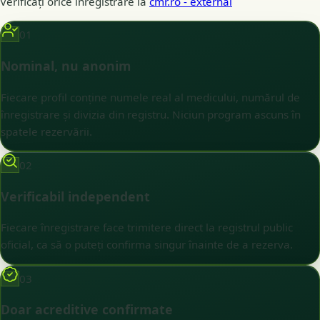
Verificați orice înregistrare la
cmr.ro
- external
01
Nominal, nu anonim
Fiecare profil conține numele real al medicului, numărul de
înregistrare și divizia din registru. Niciun program ascuns în
spatele rezervării.
02
Verificabil independent
Fiecare înregistrare face trimitere direct la registrul public
oficial, ca să o puteți confirma singur înainte de a rezerva.
03
Doar acreditive confirmate