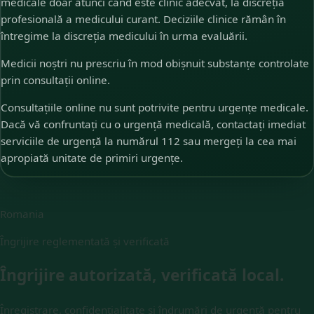
medicale doar atunci când este clinic adecvat, la discreția
profesională a medicului curant. Deciziile clinice rămân în
întregime la discreția medicului în urma evaluării.
Medicii noștri nu prescriu în mod obișnuit substanțe controlate
prin consultații online.
Consultațiile online nu sunt potrivite pentru urgențe medicale.
Dacă vă confruntați cu o urgență medicală, contactați imediat
serviciile de urgență la numărul 112 sau mergeți la cea mai
apropiată unitate de primiri urgențe.
Romania
Îngrijire reglementată și verificată
Îngrijire autorizată, verificată local.
Înregistrare, confidențialitate și îndrumări de urgență pentru