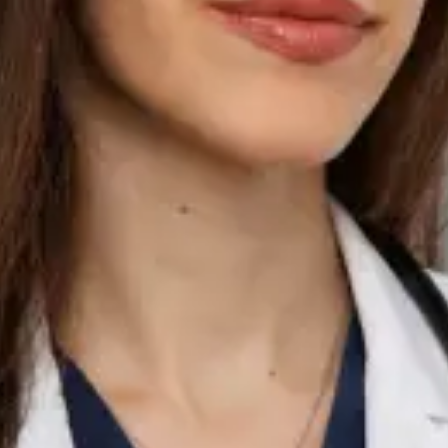
Partea I. Ce tratează: Afecțiuni acute — infecții respiratorii,
febră, gripă, dureri în gât, infecții ale urechii Infecții urinare și
simptome urinare Managementul bolilor cronice —
hipertensiune, diabet, astm, reflux, colesterol ridicat,
hipotiroidism Probleme dermatologice — erupții cutanate,
eczemă, acnee, reacții alergice cutanate Sănătatea bărbaților
și femeilor — anticoncepție, probleme hormonale, sănătate
sexuală Sănătate mintală — anxietate, depresie, management
al stresului și trimitere la specialist Îngrijire preventivă —
evaluări de sănătate, consiliere privind stilul de viață,
recomandări de screening Managementul durerii — evaluarea
și managementul durerii cronice și postoperatorii Sfaturi
perioperatorii — pregătire pre-operatorie, întrebări despre
anestezie, recuperare post-operatorie Reînnoirea prescripțiilor
și revizuirea medicației Adeverințe medicale și scrisori
medicale Trimiteri pentru investigații, analize de laborator sau
consultații de specialitate Abordarea sa: Fiecare consultație cu
Dr. Brînduș este personalizată, bazată pe dovezi și condusă la
același standard clinic pe care l-ați aștepta de la o consultație