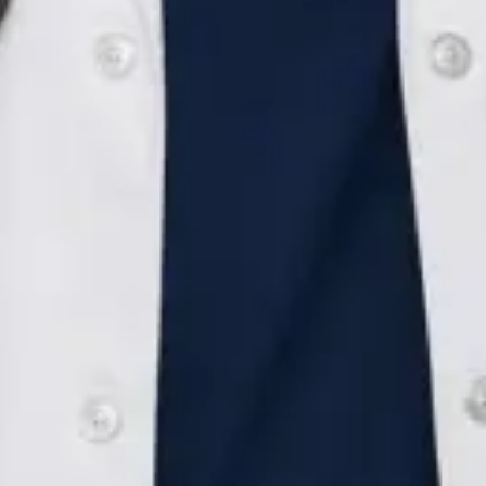
Înregistrare
· Verificat
Colegiul Medicilor din România | 159625
Credentials
Medic specialist pediatru
Membră trainee ESPGHAN
Limbi
Romanian, English
Alegeți o oră
Vezi profil