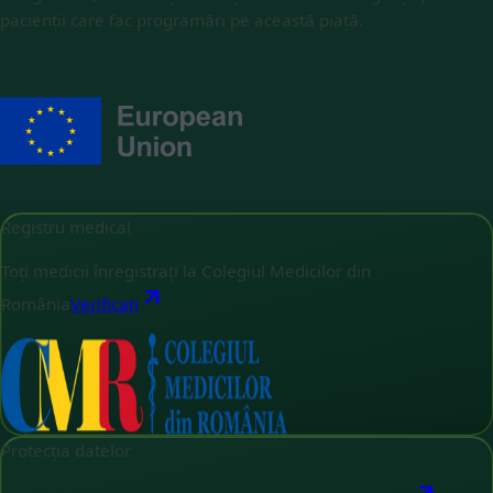
pacienții care fac programări pe această piață.
Registru medical
Toți medicii înregistrați la Colegiul Medicilor din
România
Verificați
Protecția datelor