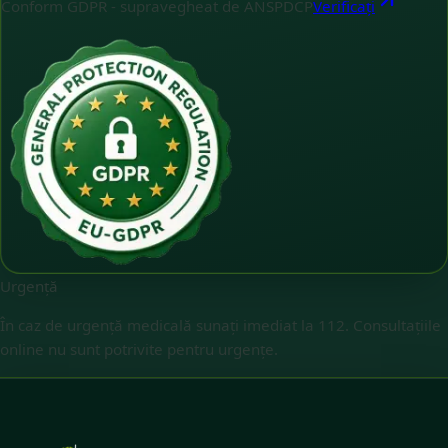
Conform GDPR - supravegheat de ANSPDCP
Verificați
Urgență
În caz de urgență medicală sunați imediat la 112. Consultațiile
online nu sunt potrivite pentru urgențe.