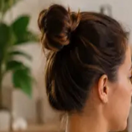
Consultas con e
Los perfiles se actualizan a medida que el equipo crece.
1
/
2
Specialist
Cardiología Especialista
From
€79