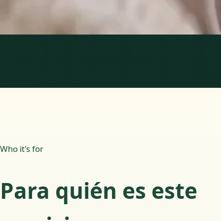
Reservar cita
1
/
2
Who it's for
Para quién es este