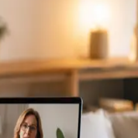
ponibles
Specialist
Consulta Diagnostico vascular
From
€170