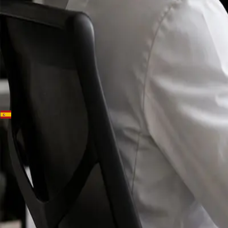
+
+
Spain · Especialistas
Conoce a
nuestros
registrados
especialistas.
Especialistas colegiados para ejercer en Spain,
disponibles para consultas en línea seguras.