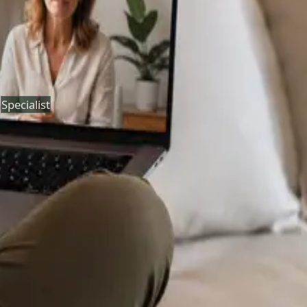
Duration
30 min
Más información
:
Consulta Diagnostico vascular
Reservar cita
Specialist
Psicología Clínica
From
€120
Duration
45 min
Más información
:
Psicología Clínica
Reservar cita