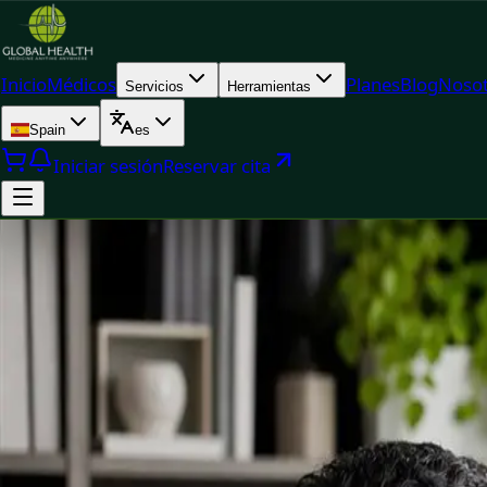
Inicio
Médicos
Planes
Blog
Nosot
Servicios
Herramientas
Spain
es
Iniciar sesión
Reservar cita