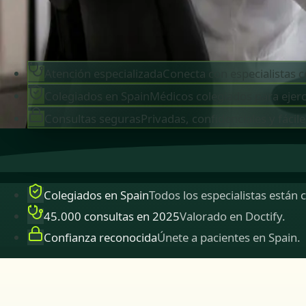
Reservar cita
Ver perfiles
Atención especializada
Conecta con especialistas c
Colegiados en Spain
Médicos colegiados para ejerc
Consultas seguras
Privadas, confidenciales y fácile
Colegiados en Spain
Todos los especialistas están 
45.000 consultas en 2025
Valorado en Doctify.
Confianza reconocida
Únete a pacientes en Spain.