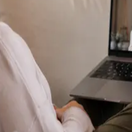
Specialist
Dermatología Especialista
From
€70
Duration
15 min
Más información
:
Dermatología Especialista
Reservar