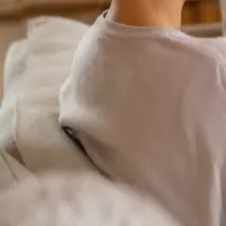
Duration
15 min
Más información
:
Cardiología Especialista
Reservar cita
Specialist
Consulta Online Flebologia y Linfologia
From
€150
Duration
30 min
Más información
:
Consulta Online Flebologia y Linfologia