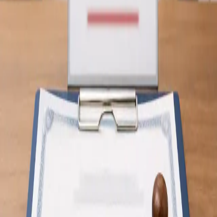
From
€19
Duration
10 min
Saiba mais
:
Revisão de Tratamento em Curso
Marcar
consulta
General
Consulta de Saúde do Viajante
Vai viajar para o estrangeiro? Os nossos médicos, registados
na Ordem dos Médicos, avaliam riscos específicos do destino e
aconselham vacinação e profilaxia, por videochamada segura.
Marque já.
From