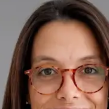
Psicóloga Clínica
Beatriz Carvalho
Idiomas
Portuguese, English
Escolher horário
Ver perfil
PT
Cardiologista
Dra. Ana Leal Neto