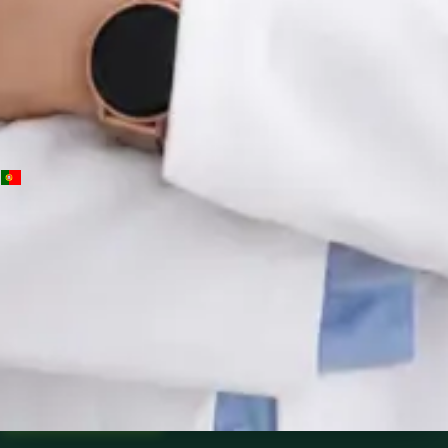
Idiomas
Portuguese, English, Spanish
Escolher horário
Ver perfil
PT
Médica de Clínica Geral
Dra. Nádia Cavaco
Idiomas
Portuguese
Escolher horário
Ver perfil