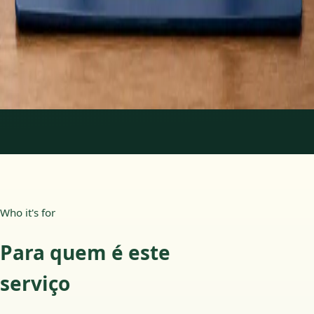
15 min
Saiba mais
:
Atestado Médico para Carta de Condução
Marcar consulta
1
/
4
Who it's for
Para quem é este
serviço