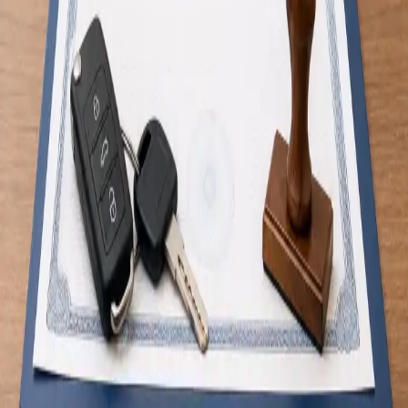
€50
Duration
15 min
Saiba mais
:
Consulta de Saúde do Viajante
Marcar consulta
General
Atestado Médico para Carta de Condução
Avaliação médica online para atestado de aptidão para
condução, Grupo 1 e Grupo 2. Médico registado na Ordem dos
Médicos, documento aceite pelo IMT. Marque já.
From
€30
Duration