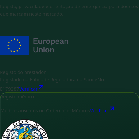
Registo, privacidade e orientação de emergência para doentes
que marcam neste mercado.
Registo do prestador
Registado na Entidade Reguladora da Saúde
No
E179287
Verificar
Registo médico
Médicos inscritos no Ordem dos Médicos
Verificar