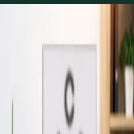
Áreas de prática
Consultas de clínica geral
disponíveis
18 consultas que pode marcar online com um médico de
família na nossa rede em Portugal. Perfis actualizados à
medida que a equipa cresce.
1
/
4
General
Consulta de Clínica Geral Online em Portugal
Fale com um médico registado na Ordem dos