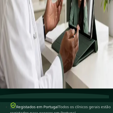
em
Portugal
Speak to a licensed doctor about everyday health
concerns.
Book general consultation
Ver perfis
Fale com um clínico geral
Consulte um clínico geral
registado no conforto da sua casa.
Seguro e confidencial
As suas conversas são privadas,
seguras e encriptadas.
Marcações rápidas
Marque consultas que lhe convêm,
incluindo no próprio dia.
Registados em Portugal
Todos os clínicos gerais estão
registados para exercer em Portugal.