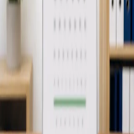
já.
From
€35
Duration
15 min
Saiba mais
:
Justificação Médica de Falta ao Trabalho
Marcar
consulta
General
Revisão de Tratamento em Curso
Já está a fazer um tratamento? Os nossos médicos, registados
na Ordem dos Médicos, avaliam a sua condição por
videochamada segura. Continuidade de cuidados, com
avaliação clínica completa.