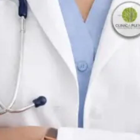
PT
Médica e Psicóloga Clínica
Dra. Joana Branco Maia
Idiomas
Portuguese, English, Spanish
Escolher horário
Ver perfil
PT
Médica de Clínica Geral e Medicina Familiar
Dra. Margarida Domingues e Andrade