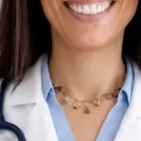
Idiomas
English, Portuguese, French
Escolher horário
Ver perfil
PT
Oncologista Clínica
Dra Ana Varges Gomes
Idiomas
English, Spanish, French, Portuguese
Escolher horário
Ver perfil