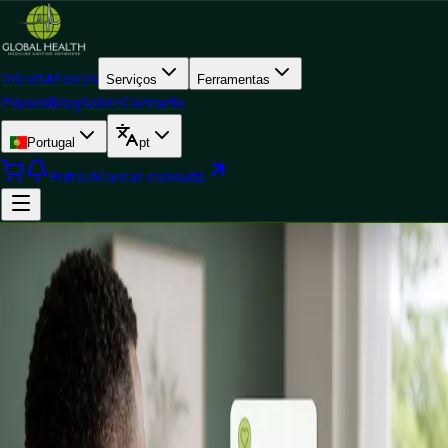
Início
Médicos
Serviços
Ferramentas
Planos
Blog
Sobre
Contacto
Portugal
pt
Entrar
Marcar consulta