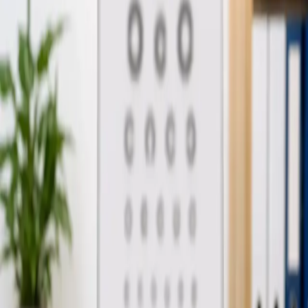
Médicos hoje, por videochamada segura.
Consultas disponíveis no mesmo dia para
sintomas agudos e questões clínicas. Marque já.
From
€39
Duration
15 min
Saiba mais
:
Consulta de Clínica Geral Online em Portugal
Marcar consulta
General
Justificação Médica de Falta ao Trabalho
Avaliação médica online e emissão de justificação de falta ao
trabalho por doença. Médico registado na Ordem dos
Médicos, documento aceite por entidades patronais. Marque