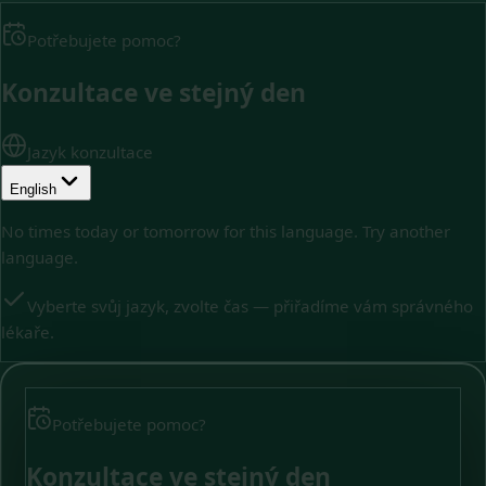
Potřebujete pomoc?
Konzultace ve stejný den
Jazyk konzultace
English
No times today or tomorrow for this language. Try another
language.
Vyberte svůj jazyk, zvolte čas — přiřadíme vám správného
lékaře.
Potřebujete pomoc?
Konzultace ve stejný den