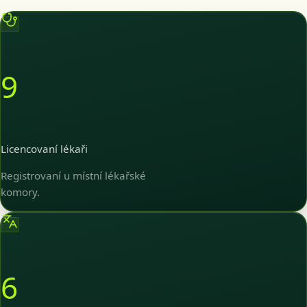
9
Licencovaní lékaři
Registrovaní u místní lékařské
komory.
6