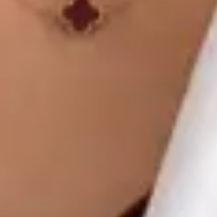
Global Health Czechia. Book an online video consultation.
CZ
Praktický lékař
MUDr. Khoiamul Islam
Registrace
· Ověřeno
ČLK | 1178781199
Jazyky
English, Hindi, Bangla, Urdu, Czech
Vybrat čas
Zobrazit profil
MUDr Libor Hlavaty — General practice medicine, Global