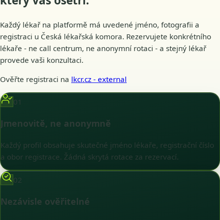
který vás
ošetří
.
Každý lékař na platformě má uvedené jméno, fotografii a
registraci u Česká lékařská komora. Rezervujete konkrétního
lékaře - ne call centrum, ne anonymní rotaci - a stejný lékař
provede vaši konzultaci.
Ověřte registraci na
lkcr.cz
- external
01
Jmenovitě, ne anonymně
Každý profil obsahuje skutečné jméno lékaře, registrační číslo
a obor registrace. Žádná skrytá rotace za rezervací.
02
Nezávisle ověřitelné