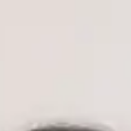
MUDr. Vojtěch Černý — General Practitioner, Global Health
Czechia MUDr. Vojtěch Černý — General Practitioner at Global
Health Czechia. Book an online video consultation.
Klinický ředitel
Praktický lékař
MUDr. Vojtěch Černý
ČLK | 1172330197
English, Czech
MUDr. Vojtěch Černý je lékař, absolvent oboru Všeobecné
lékařství na 2. lékařské fakultě Univerzity Karlovy v Praze —
jedné z nejprestižnějších lékařských institucí v České republice
— s klinickými zkušenostmi v oblasti urgentní medicíny,