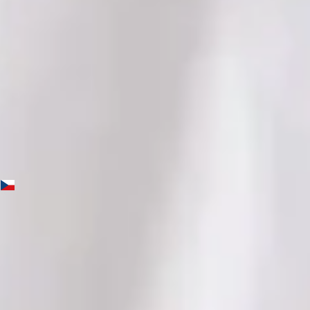
Jazyky
English, Czech
Vybrat čas
Zobrazit profil
MUDr. Yasmin Holz — General practice medicine, Global
Health Czechia MUDr. Yasmin Holz — General practice
medicine at Global Health Czechia. Book an online video
consultation.
CZ
Praktická lékařka
MUDr. Yasmin Holz
Registrace
· Ověřeno