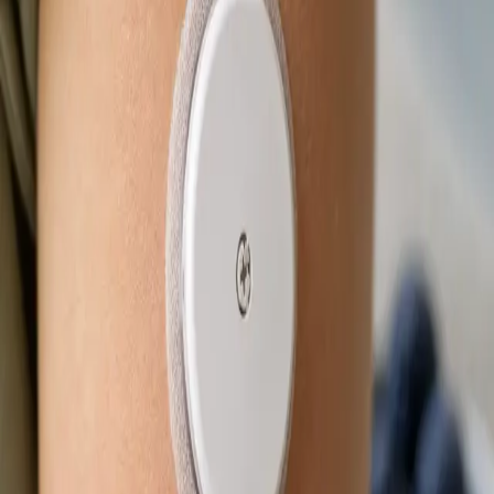
Od
Kč850
Délka
15 min
Zjistit více
:
eNeschopenka online
Rezervovat konzultaci
Praktické
Obnova léčby online
Stabilní léčba, která funguje — ale potřebujete obnovu? Lékař
registrovaný v ČLK posoudí vaši léčbu na videu a vystaví
eRecept, je-li to klinicky indikováno. Termín ještě dnes.
Od
Kč650