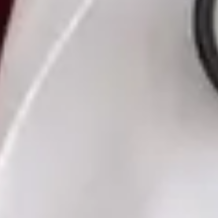
Czech, Ukrainian
Vybrat čas
Zobrazit profil
MUDr. Romana Pavlů — General Practice Medicine, Global
Health Czechia MUDr. Romana Pavlů — General Practice
Medicine at Global Health Czechia. Book an online video
consultation.
CZ
Praktická lékařka — Všeobecné praktické lékařství
MUDr. Romana Pavlů
Registrace
· Ověřeno
ČLK | 5163514190