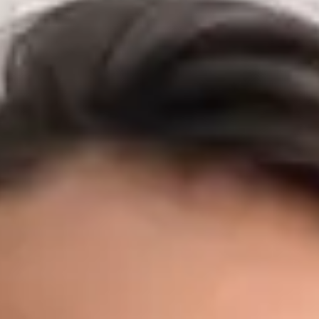
vnitřního lékařství, chirurgie a primární péče v předních
českých nemocnicích a záchranných službách. Před zaměřením
na primární péči budoval MUDr. Černý svůj klinický základ v
některých z nejnáročnějších prostředí v zemi — včetně Fakultní
nemocnice Motol, Nemocnice Na Bulovce, Masarykovy
nemocnice v Ústí nad Labem a FN Plzeň — kde působil na
urgentních příjmech, interních a chirurgických odděleních, v
ambulantní péči, očkovacích centrech a přednemocniční
záchranné službě, včetně podpory letecké záchranné služby.
Díky těmto zkušenostem z akutní medicíny dokáže rychle
rozpoznat, kdy si stav vyžaduje neodkladnou péči — a kdy
nikoli. Dnes jako praktický lékař Global Health Česká republika
poskytuje MUDr. Černý primární péči prvního kontaktu
prostřednictvím zabezpečené video konzultace. Zároveň
pokračuje v doktorském studiu v oboru Preventivní medicína a
epidemiologie na 1. lékařské fakultě Univerzity Karlovy a je
držitelem titulu MBA v oblasti Healthcare Management a LL.M.
v obchodním právu — kombinace, která mu dává výjimečné
porozumění jak klinickým, tak organizačním aspektům