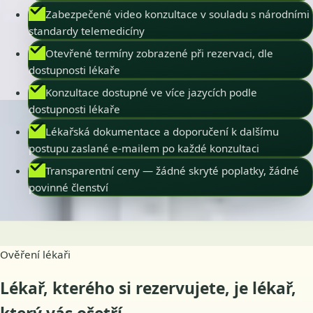
Zabezpečené video konzultace v souladu s národními
standardy telemedicíny
Otevřené termíny zobrazené při rezervaci, dle
dostupnosti lékaře
Konzultace dostupné ve více jazycích podle
dostupnosti lékaře
Lékařská dokumentace a doporučení k dalšímu
postupu zaslané e-mailem po každé konzultaci
Transparentní ceny — žádné skryté poplatky, žádné
povinné členství
Ověření lékaři
Lékař, kterého si rezervujete, je lékař,