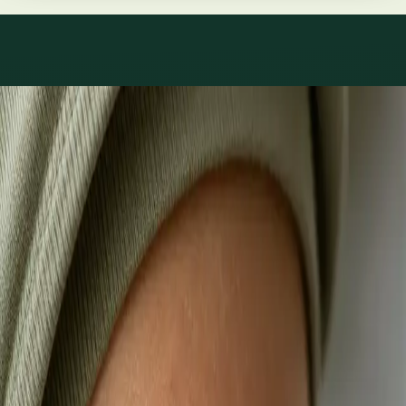
Co léčíme
Péče o to, co skutečně
trápí.
1
/
3
Praktické
Videokonsultace s lékařem, který má na vás čas
Většina pacientů začíná zde. Vyberte volný