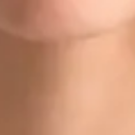
Doctor
Dr Gabriele Felici
Registrace
· Ověřeno
CLK | 1170392192
Jazyky
Czech, Italian, English
Vybrat čas
Zobrazit profil
Dr Michael Nytra — Doctor, Global Health Czechia Dr Michael
Nytra is a Doctor registered in Czechia. Book an online
consultation with Global Health.