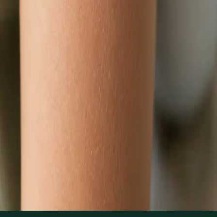
Zjistit více
:
Dětský lékař
Rezervovat konzultaci
Praktické
Hubnutí s lékařem online
Lékař registrovaný v ČLK posoudí metabolické a hormonální
příčiny nadváhy a sestaví individuální plán správy hmotnosti
přes videokonsultaci.
Od
Kč1250
Délka
15 min
Zjistit více
:
Hubnutí s lékařem online
Rezervovat konzultaci
1
/
3