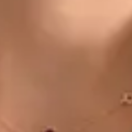
CZ
Doctor
Dr Michael Nytra
Registrace
· Ověřeno
CLK | 1164807191
Jazyky
Czech
Vybrat čas
Zobrazit profil
MUDr. Khoiamul Islam — General Practitioner, Global Health
Czechia MUDr. Khoiamul Islam — General Practitioner at