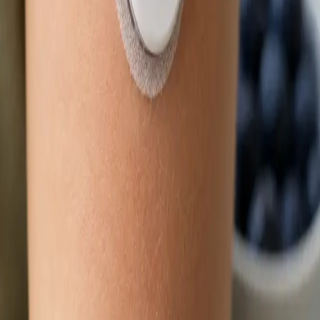
Délka
15 min
Zjistit více
:
Obnova léčby online
Rezervovat konzultaci
Praktické
Dětský lékař
Nemocné dítě a čekání na termín? Lékař registrovaný v ČLK
posoudí zdravotní stav vašeho dítěte přes bezpečný
videohovor. Termín ve stejný den, odkudkoli z České republiky.
Od
Kč900
Délka
15 min