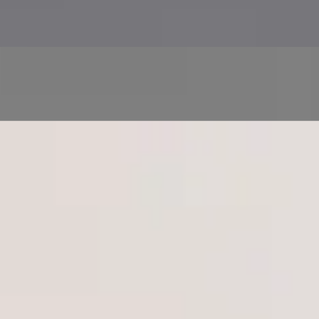
Zdravotní screening a monitorování prostřednictvím
řízených zdravotních testů
Následnou péči a druhý názor na stávající diagnózu
nebo léčebný plán
Zdravotní péči pro celou rodinu ve více jazycích, pro
dospělé i děti
Tým
9
registrovaní lékaři
Uvidím pokaždé
stejného lékaře?
Každá konzultace probíhá s někým registrovaným tam, kde se
nacházíte. Žádná call centra, žádné neznámé tváře — lékař na
obrazovce je lékař z profilu.