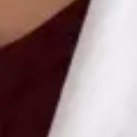
Health Czechia MUDr Libor Hlavaty — General practice
medicine at Global Health Czechia. Book an online video
consultation.
CZ
Praktický lékař — Všeobecné praktické lékařství
MUDr Libor Hlavaty
Registrace
· Ověřeno
ČLK | 1151252181
Jazyky
Czech