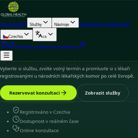
Domů
Lékaři
Plány
Blog
O nás
Kontakt
Služby
Nástroje
Czechia
Czechia
cs
Czechia
9
k dispozici
Přihlásit se
Rezervovat termín
Online lékařská péče v Česku
Vyberte si službu, zvolte volný termín a promluvte si s lékaři
registrovanými u národních lékařských komor po celé Evropě.
Rezervovat konzultaci
Zobrazit služby
Registrováno v Czechia
Dostupnost v reálném čase
Online konzultace