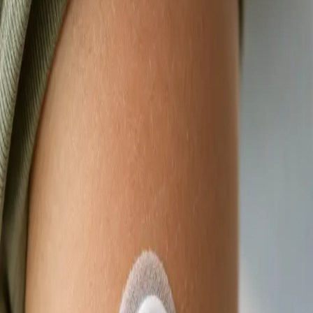
termín konzultace s lékařem registrovaným ve
vaší zemi.
Od
Kč900
Délka
15 min
Zjistit více
:
Videokonsultace s lékařem, který má na vás čas
Rezervovat konzultaci
Praktické
eNeschopenka online
Lékař registrovaný v ČLK posoudí vaše příznaky na videu a
vystaví eNeschopenku elektronicky, je-li to klinicky
odůvodněno. Termín ještě dnes.