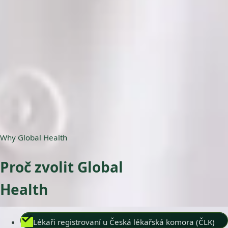
ČLK | 5178823192
Jazyky
English, Czech
Vybrat čas
Zobrazit profil
Why Global Health
Proč zvolit Global
Health
Lékaři registrovaní u Česká lékařská komora (ČLK)