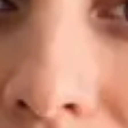
konkrétním plánem — nejen s doporučením odpočívat a pít
dostatek tekutin. Kvalifikace a zkušenosti: MUDr. — 2. lékařská
fakulta, Univerzita Karlova, Praha Doktorand, Preventivní
medicína a epidemiologie — 1. lékařská fakulta, Univerzita
Karlova MBA v oblasti Healthcare Management LL.M. v
obchodním právu Klinické zkušenosti: Fakultní nemocnice
Motol, Nemocnice Na Bulovce, Masarykova nemocnice v Ústí
nad Labem, FN Plzeň, regionální záchranná zdravotnická
služba Registrován u České lékařské komory (ČLK) Jazyky:
Čeština · Angličtina
Rezervovat s MUDr.
Zobrazit profil
Dr Ahmed Maklad — General Practitioner, Global Health
Ireland Dr Ahmed Maklad — General Practitioner at Global
Health Ireland. Book an online video consultation.
CZ
Praktický lékař