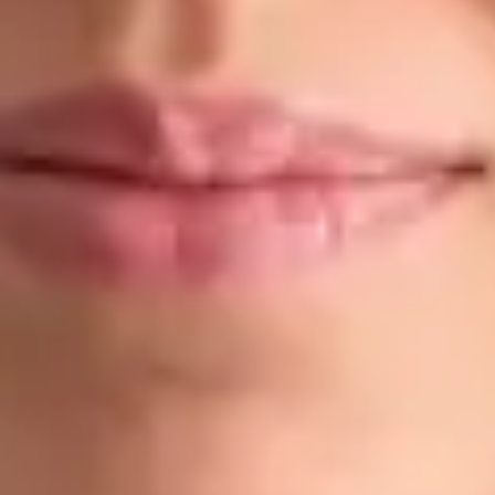
Dr Ahmed Maklad
Registrace
· Ověřeno
ČLK | 1176686198
Jazyky
English, Arabic, Czech
Vybrat čas
Zobrazit profil
Dr Gabriele Felici — Doctor, Global Health Czechia Dr Gabriele
Felici is a Doctor registered in Czechia. Book an online
consultation with Global Health.
CZ