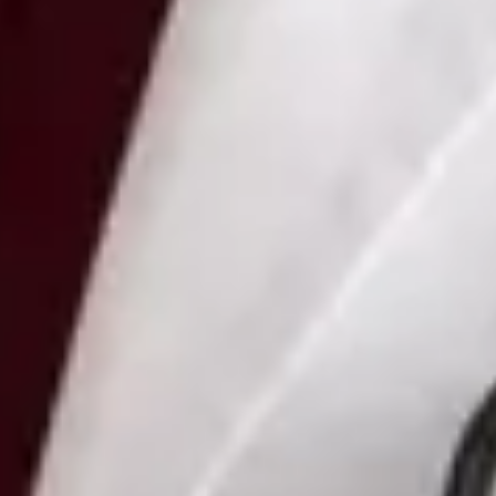
Vybrat čas
Zobrazit profil
MUDr Nataliya Kharlamova — Doctor, Global Health Czechia
MUDr Nataliya Kharlamova is a Doctor registered in Czechia.
Book an online consultation with Global Health.
CZ
Doctor
MUDr Nataliya Kharlamova
Registrace
· Ověřeno
CLK | 5170066188
Jazyky