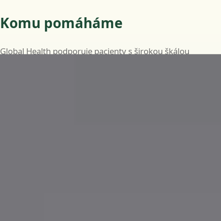
Komu pomáháme
Global Health podporuje pacienty s širokou škálou
běžných i dlouhodobých zdravotních potřeb, včetně:
Běžná onemocnění, jako jsou infekce, horečky a
drobná zranění
Průběžnou péči o chronická onemocnění, jako je
diabetes, hypertenze a astma
Specializované posouzení v oborech kardiologie,
dermatologie, endokrinologie, gastroenterologie,
neurologie, gynekologie a dalších
Lékařská potvrzení a neschopenky, je-li to klinicky
vhodné
Doporučení ke krevním testům, zobrazovacím
vyšetřením nebo specialistovi, je-li to klinicky indikováno