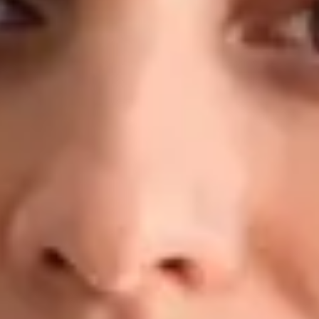
konkrétním plánem — nejen s doporučením odpočívat a pít
dostatek tekutin. Kvalifikace a zkušenosti: MUDr. — 2. lékařská
fakulta, Univerzita Karlova, Praha Doktorand, Preventivní
medicína a epidemiologie — 1. lékařská fakulta, Univerzita
Karlova MBA v oblasti Healthcare Management LL.M. v
obchodním právu Klinické zkušenosti: Fakultní nemocnice
Motol, Nemocnice Na Bulovce, Masarykova nemocnice v Ústí
nad Labem, FN Plzeň, regionální záchranná zdravotnická
služba Registrován u České lékařské komory (ČLK) Jazyky:
Čeština · Angličtina
Rezervovat s MUDr.
Zobrazit profil
Dr Ahmed Maklad — General Practitioner, Global Health
Ireland Dr Ahmed Maklad — General Practitioner at Global
Health Ireland. Book an online video consultation.
CZ
Praktický lékař