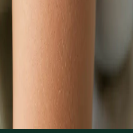
Zjistit více
:
Dětský lékař
Rezervovat konzultaci
Praktické
Hubnutí s lékařem online
Lékař registrovaný v ČLK posoudí metabolické a hormonální
příčiny nadváhy a sestaví individuální plán správy hmotnosti
přes videokonsultaci.
Od
Kč1250
Délka
15 min
Zjistit více
:
Hubnutí s lékařem online
Rezervovat konzultaci
1
/
3