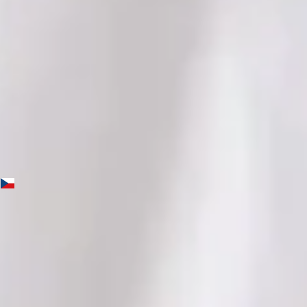
Jazyky
English, Czech
Vybrat čas
Zobrazit profil
MUDr. Yasmin Holz — General practice medicine, Global
Health Czechia MUDr. Yasmin Holz — General practice
medicine at Global Health Czechia. Book an online video
consultation.
CZ
Praktická lékařka
MUDr. Yasmin Holz
Registrace
· Ověřeno