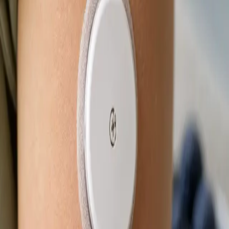
Od
Kč850
Délka
15 min
Zjistit více
:
eNeschopenka online
Rezervovat konzultaci
Praktické
Obnova léčby online
Stabilní léčba, která funguje — ale potřebujete obnovu? Lékař
registrovaný v ČLK posoudí vaši léčbu na videu a vystaví
eRecept, je-li to klinicky indikováno. Termín ještě dnes.
Od
Kč650