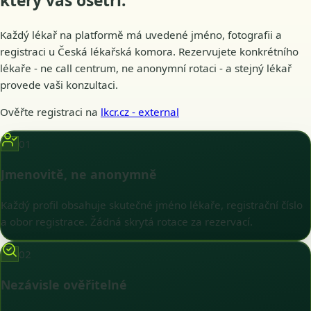
který vás
ošetří
.
Každý lékař na platformě má uvedené jméno, fotografii a
registraci u Česká lékařská komora. Rezervujete konkrétního
lékaře - ne call centrum, ne anonymní rotaci - a stejný lékař
provede vaši konzultaci.
Ověřte registraci na
lkcr.cz
- external
01
Jmenovitě, ne anonymně
Každý profil obsahuje skutečné jméno lékaře, registrační číslo
a obor registrace. Žádná skrytá rotace za rezervací.
02
Nezávisle ověřitelné