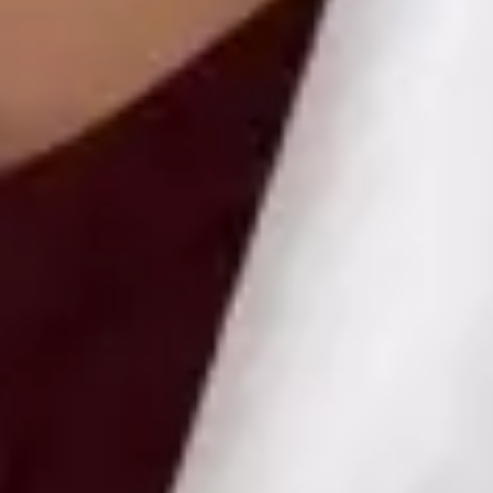
Health Czechia MUDr Libor Hlavaty — General practice
medicine at Global Health Czechia. Book an online video
consultation.
CZ
Praktický lékař — Všeobecné praktické lékařství
MUDr Libor Hlavaty
Registrace
· Ověřeno
ČLK | 1151252181
Jazyky
Czech