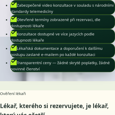
Zabezpečené video konzultace v souladu s národními
standardy telemedicíny
Otevřené termíny zobrazené při rezervaci, dle
dostupnosti lékaře
Konzultace dostupné ve více jazycích podle
dostupnosti lékaře
Lékařská dokumentace a doporučení k dalšímu
postupu zaslané e-mailem po každé konzultaci
Transparentní ceny — žádné skryté poplatky, žádné
povinné členství
Ověření lékaři
Lékař, kterého si rezervujete, je lékař,