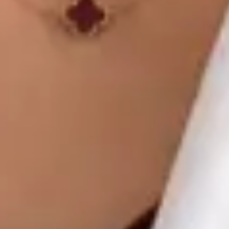
Global Health Czechia. Book an online video consultation.
CZ
Praktický lékař
MUDr. Khoiamul Islam
Registrace
· Ověřeno
ČLK | 1178781199
Jazyky
English, Hindi, Bangla, Urdu, Czech
Vybrat čas
Zobrazit profil
MUDr Libor Hlavaty — General practice medicine, Global