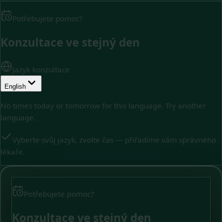
Potřebujete pomoc?
Konzultace ve stejný den
Jazyk konzultace
English
No times today or tomorrow for this language. Try another
language.
Vyberte svůj jazyk, zvolte čas — přiřadíme vám správného
lékaře.
Potřebujete pomoc?
Konzultace ve stejný den