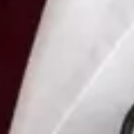
Vybrat čas
Zobrazit profil
MUDr Nataliya Kharlamova — Doctor, Global Health Czechia
MUDr Nataliya Kharlamova is a Doctor registered in Czechia.
Book an online consultation with Global Health.
CZ
Doctor
MUDr Nataliya Kharlamova
Registrace
· Ověřeno
CLK | 5170066188
Jazyky