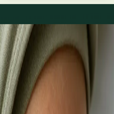
Co léčíme
Péče o to, co skutečně
trápí.
1
/
3
Praktické
Videokonsultace s lékařem, který má na vás čas
Většina pacientů začíná zde. Vyberte volný