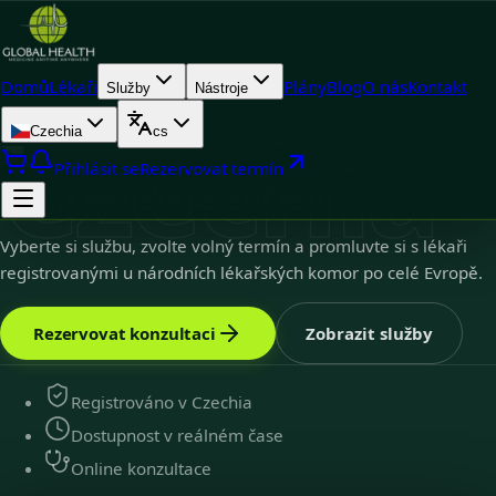
Domů
Lékaři
Plány
Blog
O nás
Kontakt
Služby
Nástroje
Czechia
Czechia
cs
Czechia
9
k dispozici
Přihlásit se
Rezervovat termín
Online lékařská péče v Česku
Vyberte si službu, zvolte volný termín a promluvte si s lékaři
registrovanými u národních lékařských komor po celé Evropě.
Rezervovat konzultaci
Zobrazit služby
Registrováno v Czechia
Dostupnost v reálném čase
Online konzultace