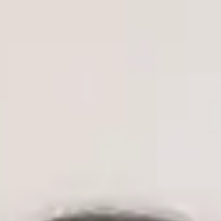
MUDr. Vojtěch Černý — General Practitioner, Global Health
Czechia MUDr. Vojtěch Černý — General Practitioner at Global
Health Czechia. Book an online video consultation.
Klinický ředitel
Praktický lékař
MUDr. Vojtěch Černý
ČLK | 1172330197
English, Czech
MUDr. Vojtěch Černý je lékař, absolvent oboru Všeobecné
lékařství na 2. lékařské fakultě Univerzity Karlovy v Praze —
jedné z nejprestižnějších lékařských institucí v České republice
— s klinickými zkušenostmi v oblasti urgentní medicíny,