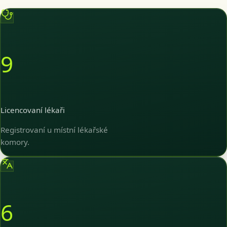
9
Licencovaní lékaři
Registrovaní u místní lékařské
komory.
6