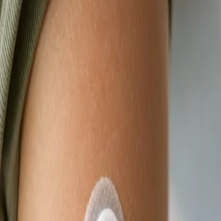
termín konzultace s lékařem registrovaným ve
vaší zemi.
Od
Kč900
Délka
15 min
Zjistit více
:
Videokonsultace s lékařem, který má na vás čas
Rezervovat konzultaci
Praktické
eNeschopenka online
Lékař registrovaný v ČLK posoudí vaše příznaky na videu a
vystaví eNeschopenku elektronicky, je-li to klinicky
odůvodněno. Termín ještě dnes.