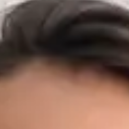
vnitřního lékařství, chirurgie a primární péče v předních
českých nemocnicích a záchranných službách. Před zaměřením
na primární péči budoval MUDr. Černý svůj klinický základ v
některých z nejnáročnějších prostředí v zemi — včetně Fakultní
nemocnice Motol, Nemocnice Na Bulovce, Masarykovy
nemocnice v Ústí nad Labem a FN Plzeň — kde působil na
urgentních příjmech, interních a chirurgických odděleních, v
ambulantní péči, očkovacích centrech a přednemocniční
záchranné službě, včetně podpory letecké záchranné služby.
Díky těmto zkušenostem z akutní medicíny dokáže rychle
rozpoznat, kdy si stav vyžaduje neodkladnou péči — a kdy
nikoli. Dnes jako praktický lékař Global Health Česká republika
poskytuje MUDr. Černý primární péči prvního kontaktu
prostřednictvím zabezpečené video konzultace. Zároveň
pokračuje v doktorském studiu v oboru Preventivní medicína a
epidemiologie na 1. lékařské fakultě Univerzity Karlovy a je
držitelem titulu MBA v oblasti Healthcare Management a LL.M.
v obchodním právu — kombinace, která mu dává výjimečné
porozumění jak klinickým, tak organizačním aspektům