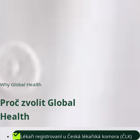
ČLK | 5178823192
Jazyky
English, Czech
Vybrat čas
Zobrazit profil
Why Global Health
Proč zvolit Global
Health
Lékaři registrovaní u Česká lékařská komora (ČLK)