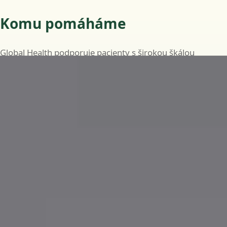
Komu pomáháme
Global Health podporuje pacienty s širokou škálou
běžných i dlouhodobých zdravotních potřeb, včetně:
Běžná onemocnění, jako jsou infekce, horečky a
drobná zranění
Průběžnou péči o chronická onemocnění, jako je
diabetes, hypertenze a astma
Specializované posouzení v oborech kardiologie,
dermatologie, endokrinologie, gastroenterologie,
neurologie, gynekologie a dalších
Lékařská potvrzení a neschopenky, je-li to klinicky
vhodné
Doporučení ke krevním testům, zobrazovacím
vyšetřením nebo specialistovi, je-li to klinicky indikováno