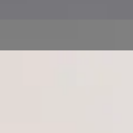
Zdravotní screening a monitorování prostřednictvím
řízených zdravotních testů
Následnou péči a druhý názor na stávající diagnózu
nebo léčebný plán
Zdravotní péči pro celou rodinu ve více jazycích, pro
dospělé i děti
Tým
9
registrovaní lékaři
Uvidím pokaždé
stejného lékaře?
Každá konzultace probíhá s někým registrovaným tam, kde se
nacházíte. Žádná call centra, žádné neznámé tváře — lékař na
obrazovce je lékař z profilu.