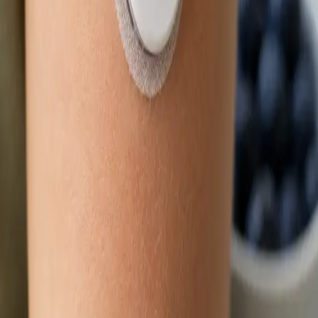
Délka
15 min
Zjistit více
:
Obnova léčby online
Rezervovat konzultaci
Praktické
Dětský lékař
Nemocné dítě a čekání na termín? Lékař registrovaný v ČLK
posoudí zdravotní stav vašeho dítěte přes bezpečný
videohovor. Termín ve stejný den, odkudkoli z České republiky.
Od
Kč900
Délka
15 min