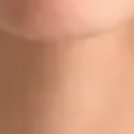
Doctor
Dr Gabriele Felici
Registrace
· Ověřeno
CLK | 1170392192
Jazyky
Czech, Italian, English
Vybrat čas
Zobrazit profil
Dr Michael Nytra — Doctor, Global Health Czechia Dr Michael
Nytra is a Doctor registered in Czechia. Book an online
consultation with Global Health.