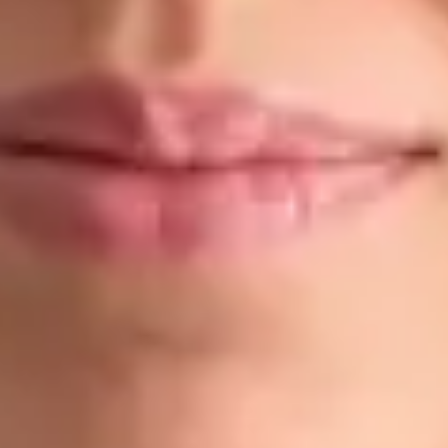
Dr Ahmed Maklad
Registrace
· Ověřeno
ČLK | 1176686198
Jazyky
English, Arabic, Czech
Vybrat čas
Zobrazit profil
Dr Gabriele Felici — Doctor, Global Health Czechia Dr Gabriele
Felici is a Doctor registered in Czechia. Book an online
consultation with Global Health.
CZ