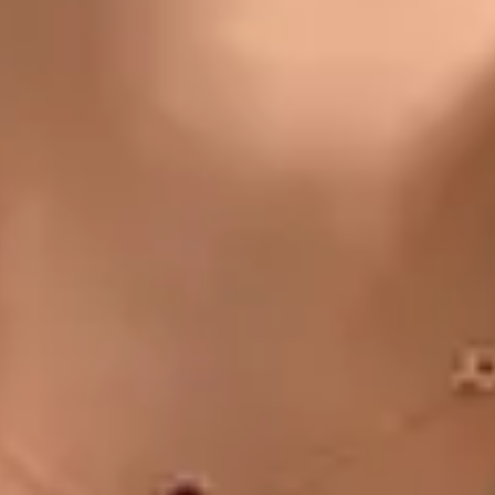
CZ
Doctor
Dr Michael Nytra
Registrace
· Ověřeno
CLK | 1164807191
Jazyky
Czech
Vybrat čas
Zobrazit profil
MUDr. Khoiamul Islam — General Practitioner, Global Health
Czechia MUDr. Khoiamul Islam — General Practitioner at