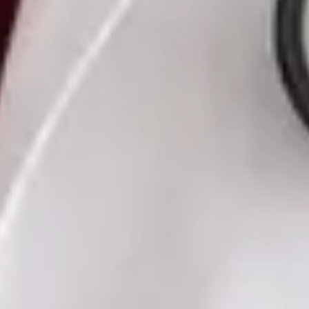
Czech, Ukrainian
Vybrat čas
Zobrazit profil
MUDr. Romana Pavlů — General Practice Medicine, Global
Health Czechia MUDr. Romana Pavlů — General Practice
Medicine at Global Health Czechia. Book an online video
consultation.
CZ
Praktická lékařka — Všeobecné praktické lékařství
MUDr. Romana Pavlů
Registrace
· Ověřeno
ČLK | 5163514190