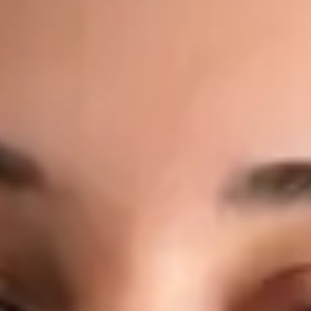
moderního zdravotnictví. Online medicíně se věnuje proto, že
věří, že přístup ke kvalitní lékařské péči by neměl záviset na
místě bydliště, čekacích dobách ani administrativních
překážkách. Co léčí: Akutní onemocnění — respirační infekce,
horečka, chřipka, bolest v krku, infekce ucha Infekce močových
cest a močové příznaky Management chronických onemocnění
— hypertenze, diabetes, astma, reflux Kožní problémy —
vyrážky, ekzém, alergické kožní reakce, lehké infekce
Preventivní péče — zdravotní posouzení, poradenství v oblasti
životního stylu, doporučení ke screeningu Pracovní
neschopnost, lékařské potvrzení a doporučení k odborným
vyšetřením, laboratorním testům nebo zobrazovacím
metodám Dotazy týkající se stávajících onemocnění nebo
současné medikace Jeho přístup: Každá konzultace s MUDr.
Černým je individuální, založená na důkazech a vedená na
stejné klinické úrovni, jakou byste očekávali při osobní
návštěvě lékaře. Věnuje čas naslouchání, srozumitelně
vysvětluje nálezy a dbá na to, abyste konzultaci opustili s