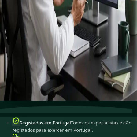
Connect with specialists across cardiology, dermatology,
nutrition and more.
Book specialist consultation
Ver perfis
Cuidados especializados
Conecte-se com especialistas
experientes online.
Registados em Portugal
Médicos registados para
exercer em Portugal.
Consultas seguras
Privadas, confidenciais e fáceis de
marcar.
Registados em Portugal
Todos os especialistas estão
registados para exercer em Portugal.