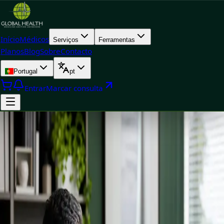
Início
Médicos
Serviços
Ferramentas
Planos
Blog
Sobre
Contacto
Portugal
pt
Entrar
Marcar consulta