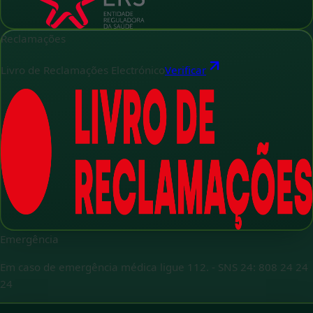
Reclamações
Livro de Reclamações Electrónico
Verificar
Emergência
Em caso de emergência médica ligue 112.
-
SNS 24: 808 24 24
24