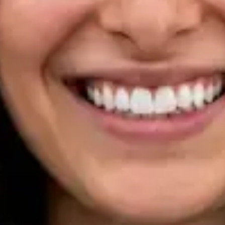
Registo
· Verificado
OM | 33133
Specialist Division
Idiomas
Portuguese, English
Ver perfil
Marcar consulta
Dra Ana Varges Gomes — Oncologist, Global Health Portugal
Dra Ana Varges Gomes — Oncologist at Global Health
Portugal. Book an online video consultation.
PT