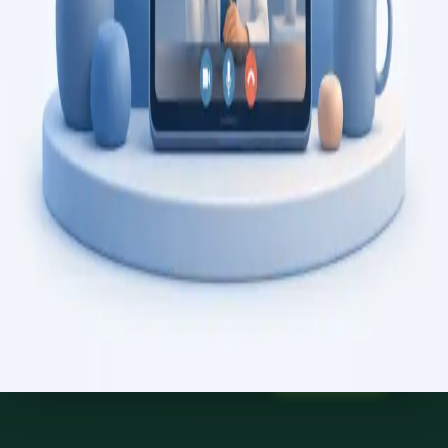
Saiba mais
:
Consulta de Psicologia
Marcar consulta
Specialist
Consulta de Psiquiatria
Consulta com psiquiatra registado na Ordem dos Médicos.
Avaliação psiquiátrica especializada, revisão de diagnóstico, e
gestão de saúde mental, por videochamada segura.
From
€150
Duration
45 min
Saiba mais
:
Consulta de Psiquiatria
Marcar consulta