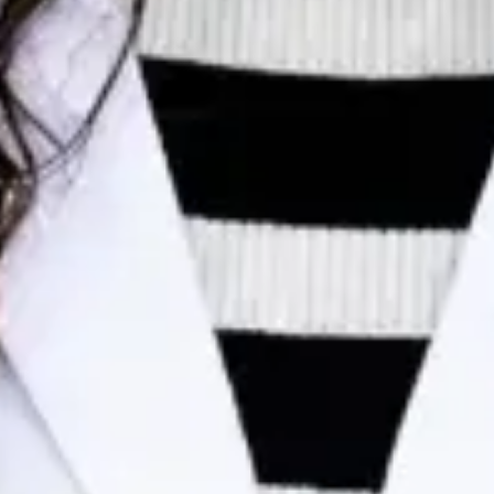
Dr Egas Moura — Paediatrician, Global Health Portugal Dr
Egas Moura — Paediatrician at Global Health Portugal. Book
an online video consultation.
PT
Consulta de Pediatria
Dr Egas Moura
Registo
· Verificado
OM | 34823
Colégio Especialidade Pediatria