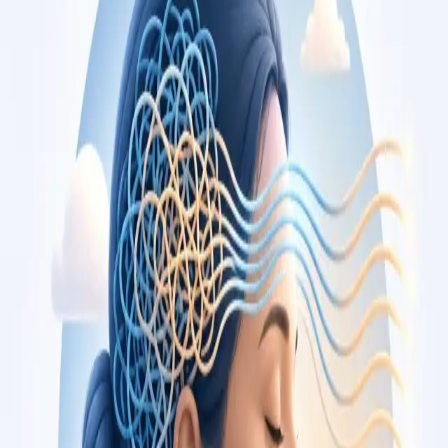
opiniões, por videochamada segura.
From
€79
Duration
15 min
Saiba mais
:
Consulta de Cardiologia
Marcar consulta
Specialist
Consulta de Oncologia
Segunda opinião independente sobre diagnóstico ou plano de
tratamento oncológico, com oncologista médico registado na
Ordem dos Médicos. Apoio também em cuidados paliativos.
Marque já.
From