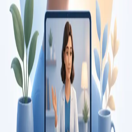
Duration
15 min
Saiba mais
:
Consulta de Pediatria
Marcar consulta
Specialist
Consulta de Psicologia
Consulta com psicóloga registada na Ordem dos Psicólogos
Portugueses. Avaliação psicológica e terapia baseada em
evidência, por videochamada segura. Marque já.
From
€120
Duration
45 min