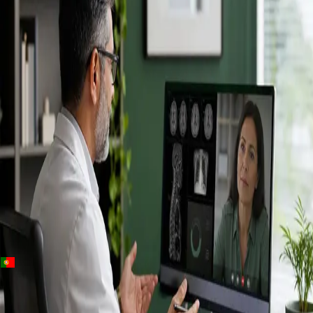
+
+
Portugal · Especialistas
Specialist
consultation