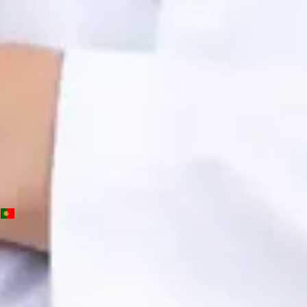
OM | 64572
General Division
Idiomas
Portuguese, English, Spanish
Ver perfil
Marcar consulta
PT
Consulta de Psicologia
Beatriz Carvalho