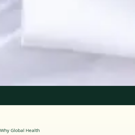
Registo
· Verificado
OPP | 31618
Idiomas
Portuguese, English
Ver perfil
Marcar consulta
1
/
2
Why Global Health