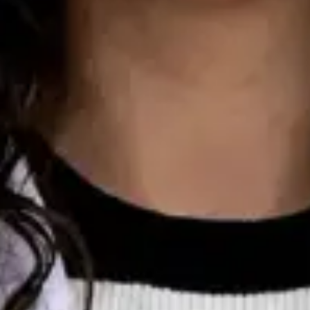
Consulta de Oncologia
Dra Ana Varges Gomes
Registo
· Verificado
OM | 44172
Colégio Especialidade Oncologia
Idiomas
English, Spanish, French, Portuguese
Ver perfil
Marcar consulta