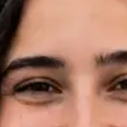
Idiomas
English, Portuguese, French
Ver perfil
Marcar consulta
Dr Pedro Santos — Oncologist, Global Health Portugal Dr
Pedro Santos — Oncologist at Global Health Portugal. Book an
online video consultation.
PT
Consulta de Oncologia
Dr Pedro Santos