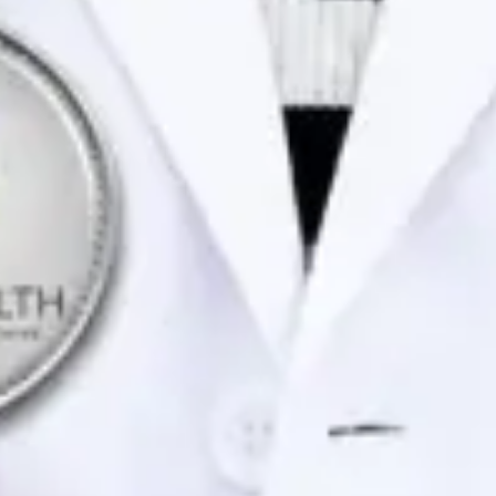
Idiomas
Portuguese, English
Ver perfil
Marcar consulta
Dra. Joana Branco Maia — General Practitioner / Psychologist,
Global Health Portugal Dra. Joana Branco Maia — General
Practitioner / Psychologist at Global Health Portugal. Book an
online video consultation.
PT
Consulta de Psicologia
Dra. Joana Branco Maia
Registo
· Verificado