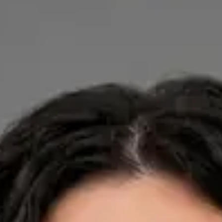
Dra. Ana Leal Neto — General Practitioner, Global Health
Portugal Dra. Ana Leal Neto — General Practitioner at Global
Health Portugal. Book an online video consultation.
PT
Cardiology, Dermatology, Nutrition
Dra. Ana Leal Neto
Registo
· Verificado
OM | 60410
Credentials
Sociedade Portuguesa de Cardiologia