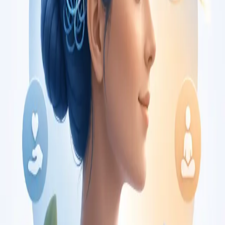
€150
Duration
30 min
Saiba mais
:
Consulta de Oncologia
Marcar consulta
Specialist
Consulta de Pediatria
Consulta com pediatra registado no Colégio de Pediatria da
Ordem dos Médicos. Avaliação especializada para condições
complexas, crónicas, e de desenvolvimento, por
videochamada.
From
€80