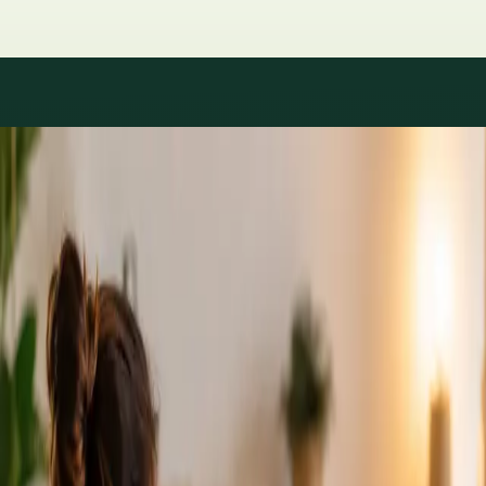
Áreas de especialidad
Consultas con especialistas
disponibles
Los perfiles se actualizan a medida que el equipo crece.
1
/
2
Specialist
Cardiología Especialista