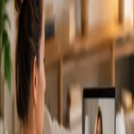
From
€79
Duration
15 min
Más información
:
Cardiología Especialista
Reservar cita
Specialist
Consulta Diagnostico vascular
From
€170
Duration
30 min