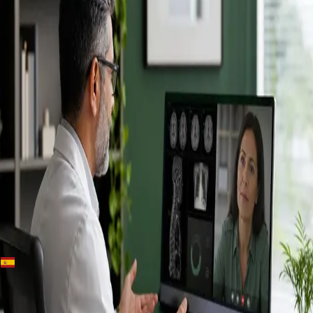
+
+
Spain · Especialistas
Conoce a
nuestros