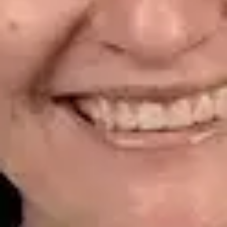
CGCOM | 464628929
Idiomas
Spanish
Ver perfil
Reservar cita
Dr. Alfredo del Valle Moreno Montañez — Dermatologist,
Global Health Spain Dr. Alfredo del Valle Moreno Montañez —
Dermatologist at Global Health Spain. Book an online video
consultation.
ES
Dermatología Especialista