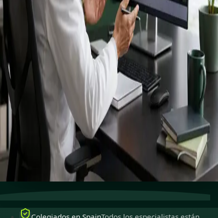
registrados
especialistas.
Especialistas colegiados para ejercer en Spain,
disponibles para consultas en línea seguras.
Ver perfiles
Reservar cita
Atención especializada
Conecta con especialistas con
experiencia en línea.
Colegiados en Spain
Médicos colegiados para ejercer
en Spain.
Consultas seguras
Privadas, confidenciales y fáciles de
reservar.
Colegiados en Spain
Todos los especialistas están