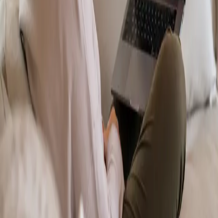
From
€70
Duration
15 min
Más información
:
Dermatología Especialista
Reservar cita
Specialist
Psicología Clínica
From
€120
Duration
45 min