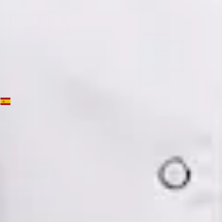
Ver perfil
Reservar cita
Dra. Mónica Fabiana Cornejo Román — Psychiatrist, Global
Health Spain Dra. Mónica Fabiana Cornejo Román —
Psychiatrist at Global Health Spain. Book an online video
consultation.
ES
Psiquiatría Especialista
Dra. Mónica Fabiana Cornejo Román
Registro
· Verificado
CGCOM | 64182