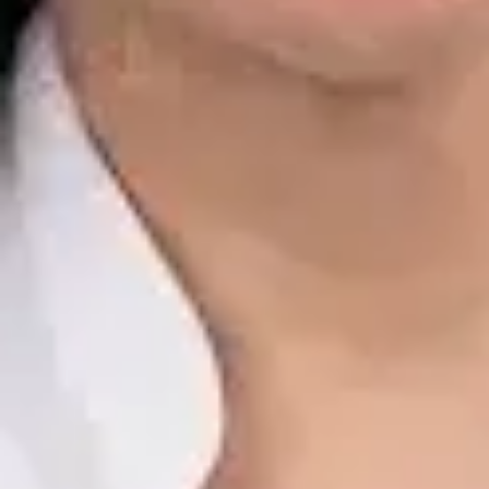
Dr. Alfredo del Valle Moreno Montañez
Registro
· Verificado
CGCOM | 282885136
Idiomas
Spanish, English
Ver perfil
Reservar cita
Javier Villarte Betancor — Psychologist, Global Health Spain
Javier Villarte Betancor — Psychologist at Global Health Spain.
Book an online video consultation.