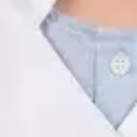
ES
Psicología Clínica
Javier Villarte Betancor
Registro
· Verificado
COP | AO14346
Idiomas
Spanish
Ver perfil
Reservar cita