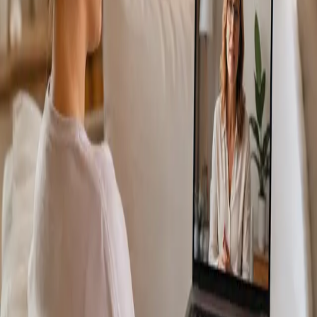
Más información
:
Consulta Diagnostico vascular
Reservar
cita
Specialist
Consulta Online Flebologia y Linfologia
From
€150
Duration
30 min
Más información
:
Consulta Online Flebologia y Linfologia
Reservar cita
Specialist
Dermatología Especialista