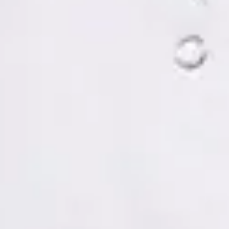
Tomás Ruiz Palacios — Psychologist, Global Health Spain
Tomás Ruiz Palacios — Psychologist at Global Health Spain.
Book an online video consultation.
ES
Psicología Clínica
Tomás Ruiz Palacios
Registro
· Verificado
COP | MUO5691
Idiomas
Spanish, Italian