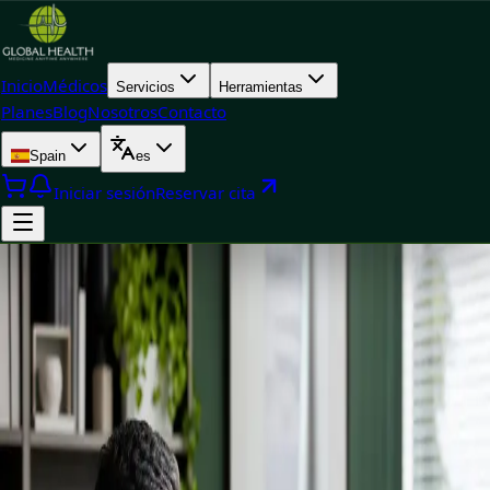
Inicio
Médicos
Servicios
Herramientas
Planes
Blog
Nosotros
Contacto
Spain
es
Iniciar sesión
Reservar cita