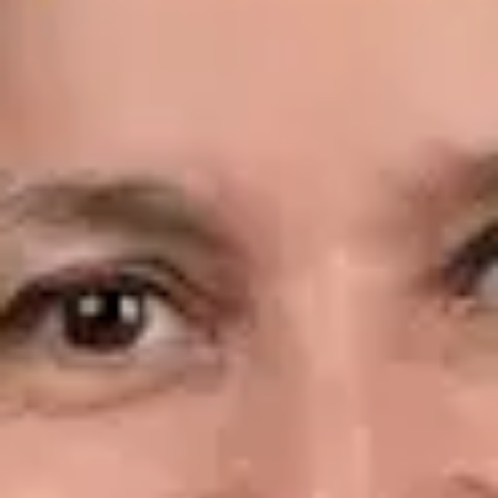
Idiomas
Spanish, English
Ver perfil
Reservar cita
Dr. Leandro Wang — General Medicine Doctor, Global Health
Spain Dr. Leandro Wang — General Medicine Doctor at Global
Health Spain. Book an online video consultation.
ES
Consulta Diagnostico vascular, Consulta Online Flebologia y
Linfologia
Dr. Leandro Wang
Registro
· Verificado