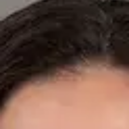
Especialistas registrados en los colegios médicos nacionales.
Dr. Fidel Ernesto Mesa Prado — Cardiologist, Global Health
Spain Dr. Fidel Ernesto Mesa Prado — Cardiologist at Global
Health Spain. Book an online video consultation.
ES
Cardiología Especialista
Dr. Fidel Ernesto Mesa Prado
Registro
· Verificado
CGCOM | 292911355