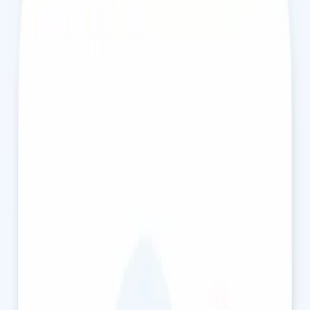
Justificação Médica de Falta ao Trabalho
Avaliação médica online e emissão de justificação de falta ao
trabalho por doença. Médico registado na Ordem dos
Médicos, documento aceite por entidades patronais. Marque
já.
15 min
Escolher horário
€45
Consulta de Gestão de Peso
Dificuldade em perder peso? Os nossos médicos, registados na
Ordem dos Médicos, avaliam fatores médicos e metabólicos e
criam um plano personalizado. Avaliação clínica completa,
sem dietas genéricas.