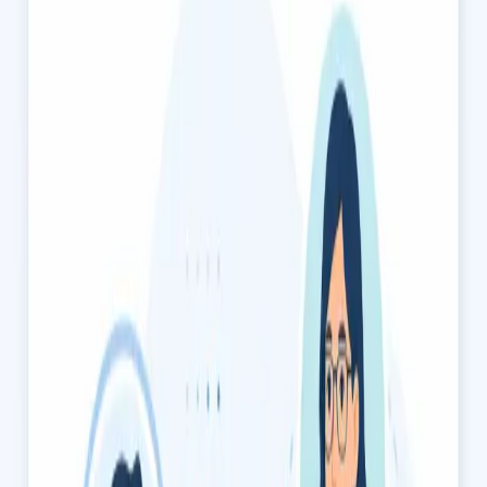
15 min
Escolher horário
€39
Consulta de Pediatria — Cuidados Primários
Fale com um médico sobre a saúde do seu filho hoje.
Consultas pediátricas de cuidados primários no mesmo dia,
por videochamada segura.
15 min
Escolher horário
€59
Avaliação Músculo-Esquelética e da Dor
Dor nas costas, articulações, ciática ou lesão? Os nossos
médicos, registados na Ordem dos Médicos, avaliam