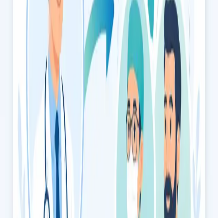
Deixar de fumar com apoio médico especializado. Avaliação
clínica, plano personalizado e terapêutica baseada em
evidência, por videochamada segura. Marque já a sua
consulta.
15 min
Escolher horário
€49
Consulta de Medicina Geral e Familiar
Consulta com um médico especialista em Medicina Geral e
Familiar. Gestão de doença crónica, cuidados continuados e
medicina preventiva, por videochamada segura. Marque já.
20 min
Escolher horário
€49