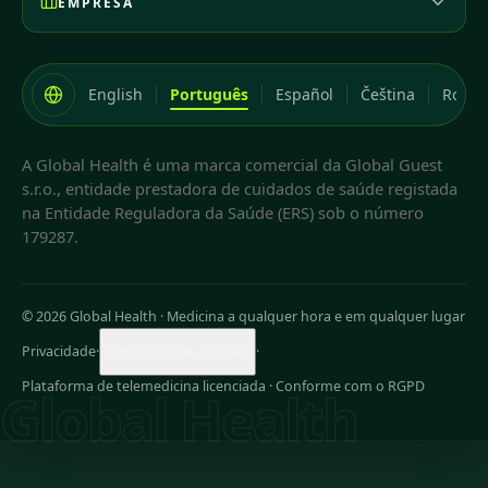
EMPRESA
English
Português
Español
Čeština
Româ
A Global Health é uma marca comercial da Global Guest
s.r.o., entidade prestadora de cuidados de saúde registada
na Entidade Reguladora da Saúde (ERS) sob o número
179287.
© 2026 Global Health
·
Medicina a qualquer hora e em qualquer lugar
Privacidade
·
·
Definições de cookies
Plataforma de telemedicina licenciada · Conforme com o RGPD
Global Health