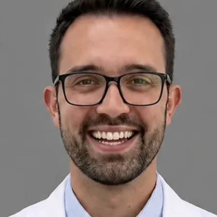
+
+
Voltar à equipa de Portugal
Perfil do médico
Dr Rui Diogo Rodrigues
Médico de Clínica Geral e Medicina Familiar
Revise os detalhes do perfil do médico, áreas de consulta e
opções de agendamento antes de marcar a sua consulta.