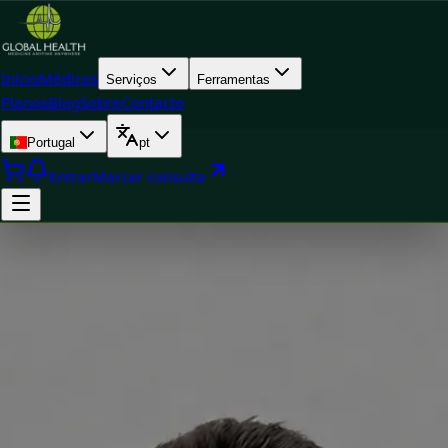
Início
Médicos
Serviços
Ferramentas
Planos
Blog
Sobre
Contacto
Portugal
pt
Entrar
Marcar consulta
Doctor
Dr Rui Diogo Rodrigues — General Doctor, Global Health
Portugal Dr Rui Diogo Rodrigues — General Doctor at Global
Health Portugal. Book an online video consultation.