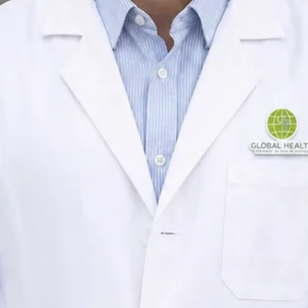
Médico de Clínica Geral e Medicina Familiar
Portugal
Portuguese, English
Registado em Portugal
Consulta online disponível
Perfil verificado
Escolher horário com Rui
Verificar registo
Médico de Clínica Geral e Medicina Familiar
Consultas de clínica geral
Idiomas