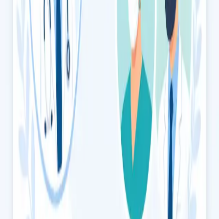
Consulta de Queda de Cabelo
Queda de cabelo ou rarefação capilar? Os nossos médicos,
registados na Ordem dos Médicos, avaliam a causa subjacente
e aconselham sobre opções de tratamento baseadas em
evidência.
15 min
Escolher horário
€49
Consulta de Saúde da Mulher
Avaliação confidencial de saúde da mulher com médico
registado na Ordem dos Médicos. Contraceção, saúde
hormonal, menopausa, SOP, e mais, por videochamada
segura.