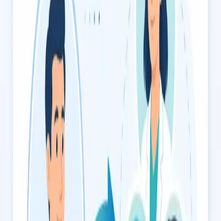
condições músculo-esqueléticas por videochamada segura.
Marque já.
15 min
Escolher horário
€35
Atestados Médicos
Atestados médicos online para caça, náutica de recreio,
desporto federado, concursos públicos e mais. Médico
registado na Ordem dos Médicos. Marque já a sua consulta.
15 min
Escolher horário
€49
Consulta de Cessação Tabágica