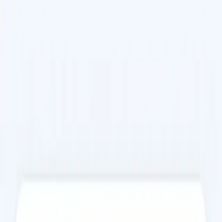
Marcar com Dr Rui Diogo Rodrigues
Serviços disponíveis
Escolha um serviço para ver os horários disponíveis com Rui.
€39
Consulta de Clínica Geral Online em Portugal
Fale com um médico registado na Ordem dos Médicos hoje,
por videochamada segura. Consultas disponíveis no mesmo
dia para sintomas agudos e questões clínicas. Marque já.
15 min
Escolher horário
€35