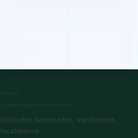
Referenciação Médica e Exames Complementares
Precisa de referenciação para especialista, análises ao
sangue, ou exames de imagiologia? Os nossos médicos,
registados na Ordem dos Médicos, avaliam e coordenam, por
videochamada. Marque já.
20 min
Escolher horário
Portugal
Cuidados regulados e verificados
Cuidados licenciados, verificados
localmente.