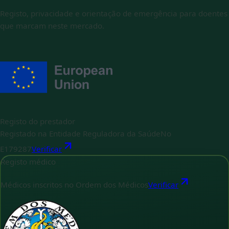
Registo, privacidade e orientação de emergência para doentes
que marcam neste mercado.
Registo do prestador
Registado na Entidade Reguladora da Saúde
No
E179287
Verificar
Registo médico
Médicos inscritos no Ordem dos Médicos
Verificar