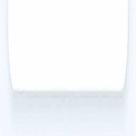
avaliações confidenciais de saúde mental por videochamada.
Marque já, desde €39.
30 min
Escolher horário
€35
Consulta de Segunda Opinião Médica
Não tem a certeza sobre um diagnóstico ou plano de
tratamento? Os nossos médicos, registados na Ordem dos
Médicos, oferecem uma segunda opinião independente por
videochamada. Marque já, desde €39.
15 min
Escolher horário
€45