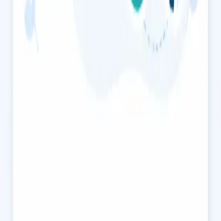
20 min
Escolher horário
€49
Consulta de Saúde do Homem
Avaliação confidencial de saúde do homem com médico
registado na Ordem dos Médicos. Disfunção erétil,
testosterona, libido, por videochamada segura. Marque já.
20 min
Escolher horário
€55
Consulta de Saúde Mental
Sente-se ansioso, em baixo, ou sobrecarregado? Os nossos
médicos, registados na Ordem dos Médicos, oferecem