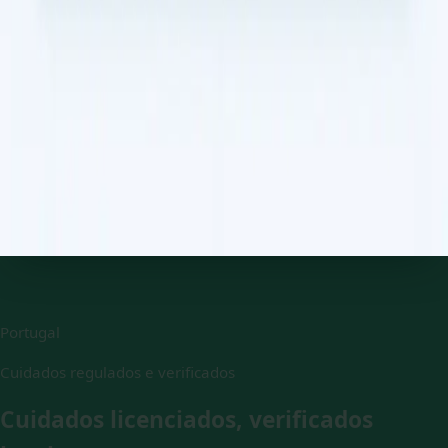
€45
Referenciação Médica e Exames Complementares
Precisa de referenciação para especialista, análises ao
sangue, ou exames de imagiologia? Os nossos médicos,
registados na Ordem dos Médicos, avaliam e coordenam, por
videochamada. Marque já.
20 min
Escolher horário
Portugal
Cuidados regulados e verificados
Cuidados licenciados, verificados