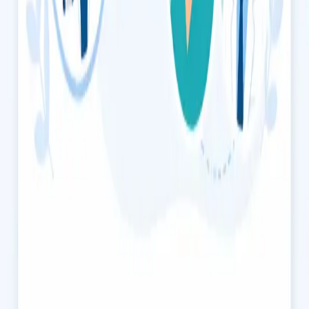
segura.
20 min
Escolher horário
€49
Consulta de Saúde do Homem
Avaliação confidencial de saúde do homem com médico
registado na Ordem dos Médicos. Disfunção erétil,
testosterona, libido, por videochamada segura. Marque já.
20 min
Escolher horário
€55
Consulta de Saúde Mental