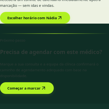
marcação — sem idas e vindas.
Escolher horário com Nádia
Próximo passo
Precisa de agendar com este médico?
Marque a sua consulta e a equipa da clínica confirmará o
caminho de agendamento adequado com base na
disponibilidade.
Começar a marcar