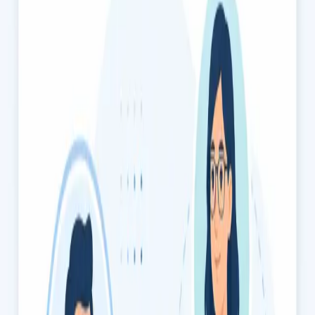
Consultas pediátricas de cuidados primários no mesmo dia,
por videochamada segura.
15 min
Escolher horário
€59
Avaliação Músculo-Esquelética e da Dor
Dor nas costas, articulações, ciática ou lesão? Os nossos
médicos, registados na Ordem dos Médicos, avaliam
condições músculo-esqueléticas por videochamada segura.
Marque já.
15 min
Escolher horário
€35