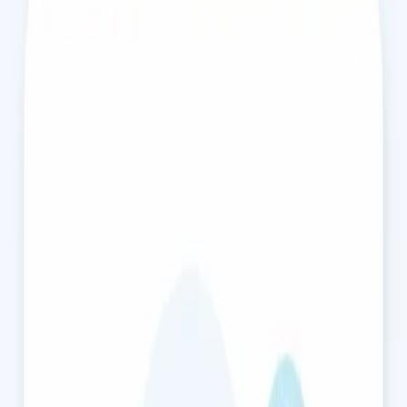
15 min
Escolher horário
€45
Consulta de Gestão de Peso
Dificuldade em perder peso? Os nossos médicos, registados na
Ordem dos Médicos, avaliam fatores médicos e metabólicos e
criam um plano personalizado. Avaliação clínica completa,
sem dietas genéricas.
15 min
Escolher horário
€39
Consulta de Pediatria — Cuidados Primários
Fale com um médico sobre a saúde do seu filho hoje.