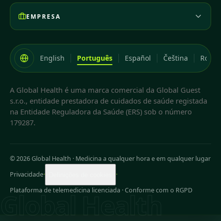
EMPRESA
English
Português
Español
Čeština
Româ
A Global Health é uma marca comercial da Global Guest
s.r.o., entidade prestadora de cuidados de saúde registada
na Entidade Reguladora da Saúde (ERS) sob o número
179287.
© 2026 Global Health
·
Medicina a qualquer hora e em qualquer lugar
Privacidade
·
·
Definições de cookies
Plataforma de telemedicina licenciada · Conforme com o RGPD
Global Health