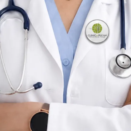
Médica de Clínica Geral
Portugal
Portuguese
Registado em Portugal
Consulta online disponível
Perfil verificado
Escolher horário com Nádia
Verificar registo
Médica de Clínica Geral
Consultas de clínica geral
Idiomas
Portuguese