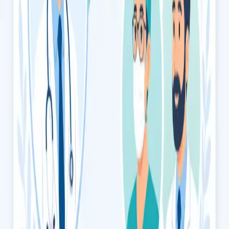
€49
Consulta de Queda de Cabelo
Queda de cabelo ou rarefação capilar? Os nossos médicos,
registados na Ordem dos Médicos, avaliam a causa subjacente
e aconselham sobre opções de tratamento baseadas em
evidência.
15 min
Escolher horário
€49
Consulta de Saúde da Mulher
Avaliação confidencial de saúde da mulher com médico
registado na Ordem dos Médicos. Contraceção, saúde
hormonal, menopausa, SOP, e mais, por videochamada