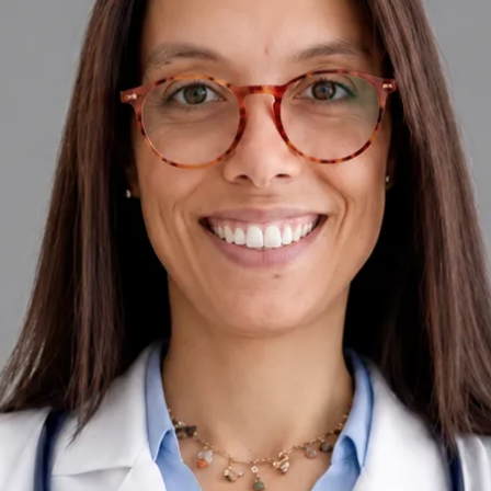
+
+
Voltar à equipa de Portugal
Perfil do médico
Dra. Nádia Cavaco
Médica de Clínica Geral
Revise os detalhes do perfil do médico, áreas de consulta e
opções de agendamento antes de marcar a sua consulta.