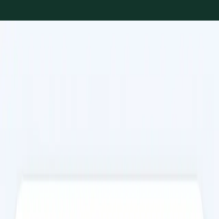
Marcar com Dra. Nádia Cavaco
Serviços disponíveis
Escolha um serviço para ver os horários disponíveis com
Nádia.
€35
Justificação Médica de Falta ao Trabalho
Avaliação médica online e emissão de justificação de falta ao
trabalho por doença. Médico registado na Ordem dos
Médicos, documento aceite por entidades patronais. Marque
já.