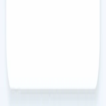
Sente-se ansioso, em baixo, ou sobrecarregado? Os nossos
médicos, registados na Ordem dos Médicos, oferecem
avaliações confidenciais de saúde mental por videochamada.
Marque já, desde €39.
30 min
Escolher horário
€35
Consulta de Segunda Opinião Médica
Não tem a certeza sobre um diagnóstico ou plano de
tratamento? Os nossos médicos, registados na Ordem dos
Médicos, oferecem uma segunda opinião independente por
videochamada. Marque já, desde €39.
15 min
Escolher horário