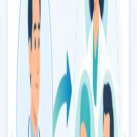
Atestados Médicos
Atestados médicos online para caça, náutica de recreio,
desporto federado, concursos públicos e mais. Médico
registado na Ordem dos Médicos. Marque já a sua consulta.
15 min
Escolher horário
€49
Consulta de Cessação Tabágica
Deixar de fumar com apoio médico especializado. Avaliação
clínica, plano personalizado e terapêutica baseada em
evidência, por videochamada segura. Marque já a sua
consulta.
15 min
Escolher horário