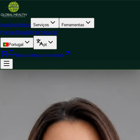
Início
Médicos
Serviços
Ferramentas
Planos
Blog
Sobre
Contacto
Portugal
pt
Entrar
Marcar consulta
Doctor
Dra. Nádia Cavaco — General Doctor, Global Health Portugal
Dra. Nádia Cavaco — General Doctor at Global Health
Portugal. Book an online video consultation.