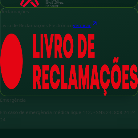
Reclamações
Livro de Reclamações Electrónico
Verificar
Emergência
Em caso de emergência médica ligue 112.
-
SNS 24: 808 24 24
24