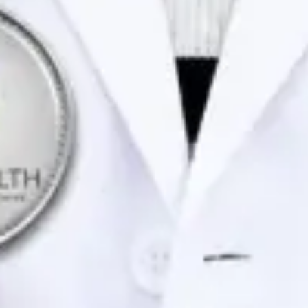
Portuguese, English
Marcar consulta
Ver perfil
Dra. Joana Branco Maia — General Practitioner / Psychologist,
Global Health Portugal Dra. Joana Branco Maia — General
Practitioner / Psychologist at Global Health Portugal. Book an
online video consultation.
PT
Consulta de Psicologia
Dra. Joana Branco Maia
Registo
· Verificado