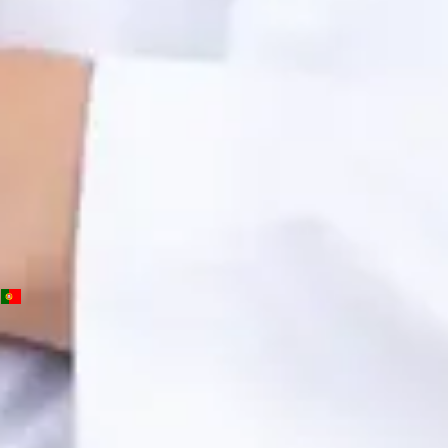
OM | 64572
General Division
Idiomas
Portuguese, English, Spanish
Marcar consulta
Ver perfil
PT
Consulta de Psicologia
Beatriz Carvalho