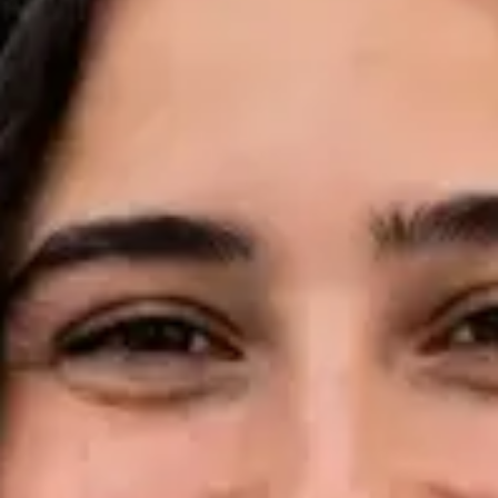
Idiomas
English, Portuguese, French
Marcar consulta
Ver perfil
Dr Pedro Santos — Oncologist, Global Health Portugal Dr
Pedro Santos — Oncologist at Global Health Portugal. Book an
online video consultation.
PT
Consulta de Oncologia
Dr Pedro Santos