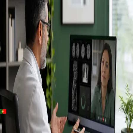
+
+
Portugal · Especialistas
Specialist
consultation