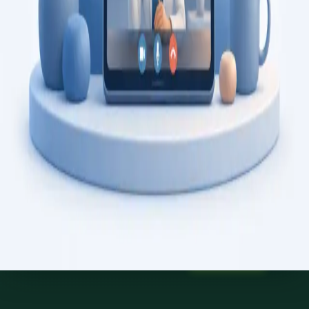
Saiba mais
:
Consulta de Psicologia
Marcar consulta
Specialist
Consulta de Psiquiatria
Consulta com psiquiatra registado na Ordem dos Médicos.
Avaliação psiquiátrica especializada, revisão de diagnóstico, e
gestão de saúde mental, por videochamada segura.
From
€150
Duration
45 min
Saiba mais
:
Consulta de Psiquiatria
Marcar consulta