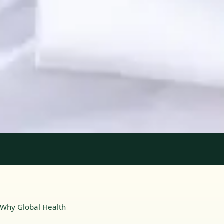
Registo
· Verificado
OPP | 31618
Idiomas
Portuguese, English
Marcar consulta
Ver perfil
1
/
2
Why Global Health