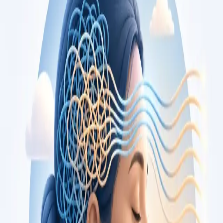
opiniões, por videochamada segura.
From
€79
Duration
15 min
Saiba mais
:
Consulta de Cardiologia
Marcar consulta
Specialist
Consulta de Oncologia
Segunda opinião independente sobre diagnóstico ou plano de
tratamento oncológico, com oncologista médico registado na
Ordem dos Médicos. Apoio também em cuidados paliativos.
Marque já.
From