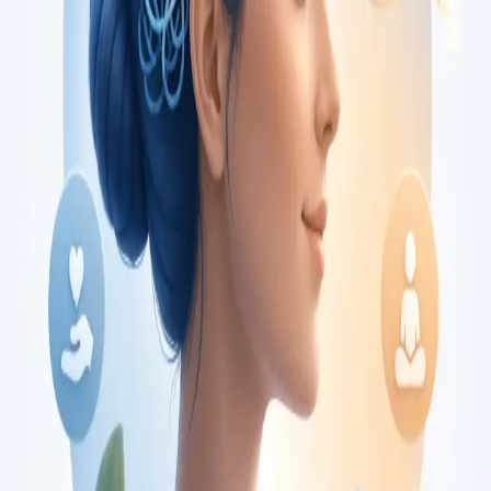
€150
Duration
30 min
Saiba mais
:
Consulta de Oncologia
Marcar consulta
Specialist
Consulta de Pediatria
Consulta com pediatra registado no Colégio de Pediatria da
Ordem dos Médicos. Avaliação especializada para condições
complexas, crónicas, e de desenvolvimento, por
videochamada.
From
€80