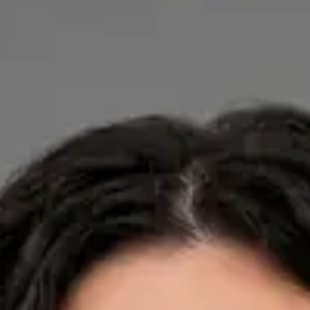
Dra. Ana Leal Neto — General Practitioner, Global Health
Portugal Dra. Ana Leal Neto — General Practitioner at Global
Health Portugal. Book an online video consultation.
PT
Cardiology, Dermatology, Nutrition
Dra. Ana Leal Neto
Registo
· Verificado
OM | 60410
Credentials
Sociedade Portuguesa de Cardiologia