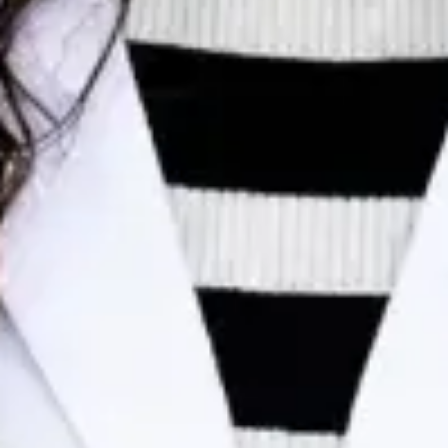
Dr Egas Moura — Paediatrician, Global Health Portugal Dr
Egas Moura — Paediatrician at Global Health Portugal. Book
an online video consultation.
PT
Consulta de Pediatria
Dr Egas Moura
Registo
· Verificado
OM | 34823
Colégio Especialidade Pediatria
Idiomas