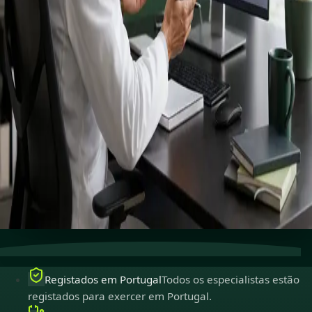
Connect with specialists across cardiology, dermatology,
nutrition and more.
Book specialist consultation
Ver perfis
Cuidados especializados
Conecte-se com especialistas
experientes online.
Registados em Portugal
Médicos registados para
exercer em Portugal.
Consultas seguras
Privadas, confidenciais e fáceis de
marcar.
Registados em Portugal
Todos os especialistas estão
registados para exercer em Portugal.