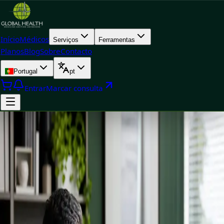
Início
Médicos
Serviços
Ferramentas
Planos
Blog
Sobre
Contacto
Portugal
pt
Entrar
Marcar consulta