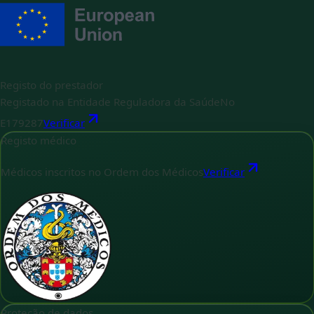
Registo do prestador
Registado na Entidade Reguladora da Saúde
No
E179287
Verificar
Registo médico
Médicos inscritos no Ordem dos Médicos
Verificar
Proteção de dados