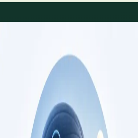
Áreas de especialidade
Consultas de especialidade
disponíveis
Perfis actualizados à medida que a equipa cresce.
Specialist
Consulta de Cardiologia
Consulta com cardiologista registado na Ordem
dos Médicos. Avaliação de risco cardiovascular,
gestão de doença cardíaca, e segundas