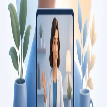
Duration
15 min
Saiba mais
:
Consulta de Pediatria
Marcar consulta
Specialist
Consulta de Psicologia
Consulta com psicóloga registada na Ordem dos Psicólogos
Portugueses. Avaliação psicológica e terapia baseada em
evidência, por videochamada segura. Marque já.
From
€120
Duration
45 min