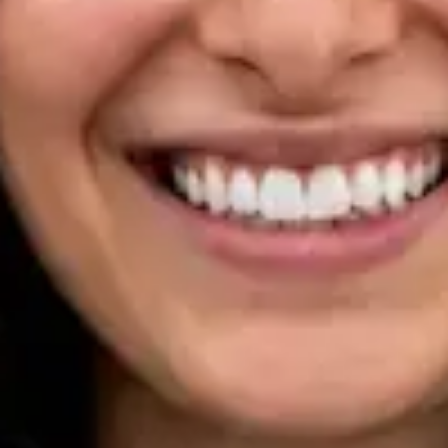
Registo
· Verificado
OM | 33133
Specialist Division
Idiomas
Portuguese, English
Marcar consulta
Ver perfil
Dra Ana Varges Gomes — Oncologist, Global Health Portugal
Dra Ana Varges Gomes — Oncologist at Global Health
Portugal. Book an online video consultation.
PT