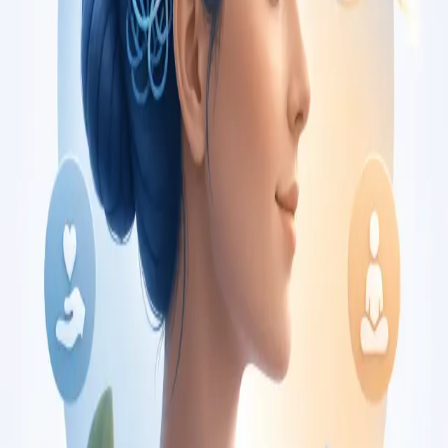
€150
Duration
30 min
Saiba mais
:
Consulta de Oncologia
Marcar consulta
Specialist
Consulta de Pediatria
Consulta com pediatra registado no Colégio de Pediatria da
Ordem dos Médicos. Avaliação especializada para condições
complexas, crónicas, e de desenvolvimento, por
videochamada.
From
€80