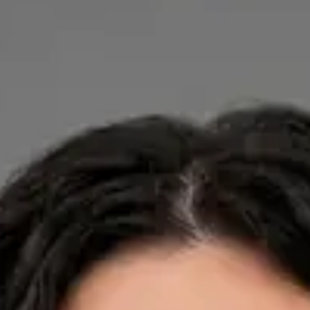
Dra. Ana Leal Neto — General Practitioner, Global Health
Portugal Dra. Ana Leal Neto — General Practitioner at Global
Health Portugal. Book an online video consultation.
PT
Cardiology, Dermatology, Nutrition
Dra. Ana Leal Neto
Registo
· Verificado
OM | 60410
Credentials
Sociedade Portuguesa de Cardiologia