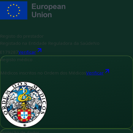
Registo do prestador
Registado na Entidade Reguladora da Saúde
No
E179287
Verificar
Registo médico
Médicos inscritos no Ordem dos Médicos
Verificar
Proteção de dados