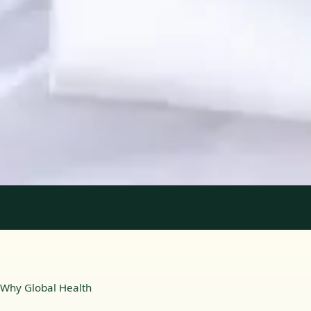
Registo
· Verificado
OPP | 31618
Idiomas
Portuguese, English
Marcar consulta
Ver perfil
1
/
2
Why Global Health