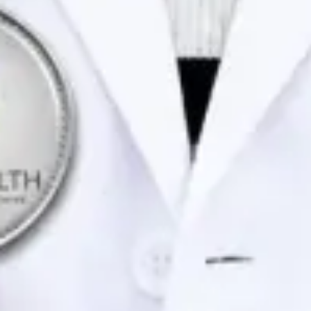
Portuguese, English
Marcar consulta
Ver perfil
Dra. Joana Branco Maia — General Practitioner / Psychologist,
Global Health Portugal Dra. Joana Branco Maia — General
Practitioner / Psychologist at Global Health Portugal. Book an
online video consultation.
PT
Consulta de Psicologia
Dra. Joana Branco Maia
Registo
· Verificado