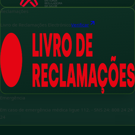
Reclamações
Livro de Reclamações Electrónico
Verificar
Emergência
Em caso de emergência médica ligue 112.
-
SNS 24: 808 24 24
24