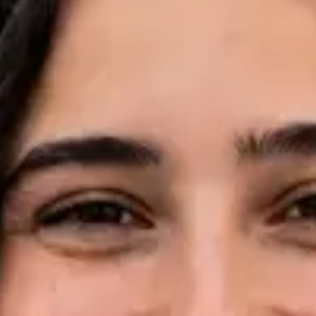
Idiomas
English, Portuguese, French
Marcar consulta
Ver perfil
Dr Pedro Santos — Oncologist, Global Health Portugal Dr
Pedro Santos — Oncologist at Global Health Portugal. Book an
online video consultation.
PT
Consulta de Oncologia
Dr Pedro Santos