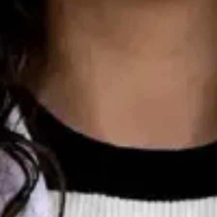
Consulta de Oncologia
Dra Ana Varges Gomes
Registo
· Verificado
OM | 44172
Colégio Especialidade Oncologia
Idiomas
English, Spanish, French, Portuguese
Marcar consulta
Ver perfil