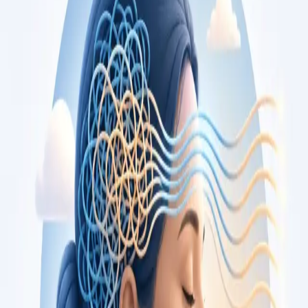
opiniões, por videochamada segura.
From
€79
Duration
15 min
Saiba mais
:
Consulta de Cardiologia
Marcar consulta
Specialist
Consulta de Oncologia
Segunda opinião independente sobre diagnóstico ou plano de
tratamento oncológico, com oncologista médico registado na
Ordem dos Médicos. Apoio também em cuidados paliativos.
Marque já.
From