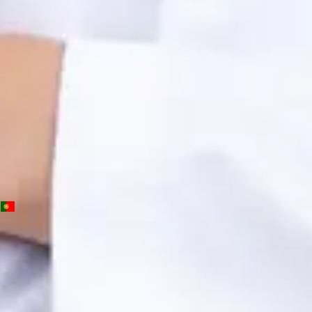
OM | 64572
General Division
Idiomas
Portuguese, English, Spanish
Marcar consulta
Ver perfil
PT
Consulta de Psicologia
Beatriz Carvalho