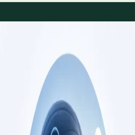
Áreas de especialidade
Consultas de especialidade
disponíveis
Perfis actualizados à medida que a equipa cresce.
Specialist
Consulta de Cardiologia
Consulta com cardiologista registado na Ordem
dos Médicos. Avaliação de risco cardiovascular,
gestão de doença cardíaca, e segundas