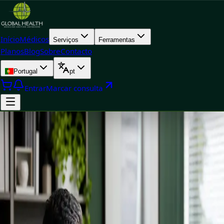
Início
Médicos
Serviços
Ferramentas
Planos
Blog
Sobre
Contacto
Portugal
pt
Entrar
Marcar consulta