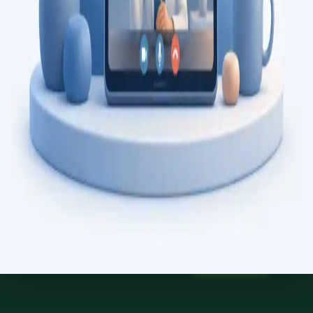
Saiba mais
:
Consulta de Psicologia
Marcar consulta
Specialist
Consulta de Psiquiatria
Consulta com psiquiatra registado na Ordem dos Médicos.
Avaliação psiquiátrica especializada, revisão de diagnóstico, e
gestão de saúde mental, por videochamada segura.
From
€150
Duration
45 min
Saiba mais
:
Consulta de Psiquiatria
Marcar consulta