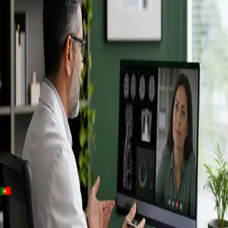
+
+
Portugal · Especialistas
Specialist
consultation