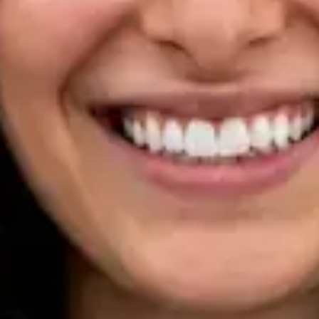
Registo
· Verificado
OM | 33133
Specialist Division
Idiomas
Portuguese, English
Marcar consulta
Ver perfil
Dra Ana Varges Gomes — Oncologist, Global Health Portugal
Dra Ana Varges Gomes — Oncologist at Global Health
Portugal. Book an online video consultation.
PT