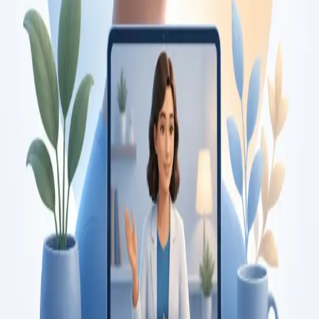
Duration
15 min
Saiba mais
:
Consulta de Pediatria
Marcar consulta
Specialist
Consulta de Psicologia
Consulta com psicóloga registada na Ordem dos Psicólogos
Portugueses. Avaliação psicológica e terapia baseada em
evidência, por videochamada segura. Marque já.
From
€120
Duration
45 min