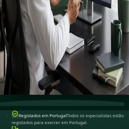
Connect with specialists across cardiology, dermatology,
nutrition and more.
Book specialist consultation
Ver perfis
Cuidados especializados
Conecte-se com especialistas
experientes online.
Registados em Portugal
Médicos registados para
exercer em Portugal.
Consultas seguras
Privadas, confidenciais e fáceis de
marcar.
Registados em Portugal
Todos os especialistas estão
registados para exercer em Portugal.