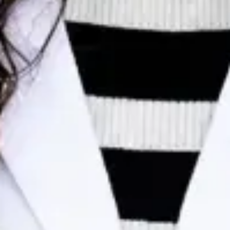
Dr Egas Moura — Paediatrician, Global Health Portugal Dr
Egas Moura — Paediatrician at Global Health Portugal. Book
an online video consultation.
PT
Consulta de Pediatria
Dr Egas Moura
Registo
· Verificado
OM | 34823
Colégio Especialidade Pediatria
Idiomas