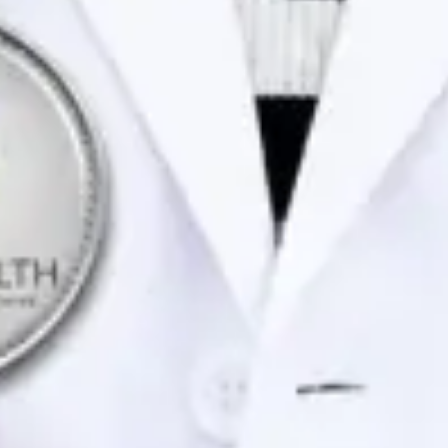
Idiomas
Portuguese, English
Ver perfil
Marcar consulta
Dra. Joana Branco Maia — General Practitioner / Psychologist,
Global Health Portugal Dra. Joana Branco Maia — General
Practitioner / Psychologist at Global Health Portugal. Book an
online video consultation.
PT
Consulta de Psicologia
Dra. Joana Branco Maia
Registo
· Verificado