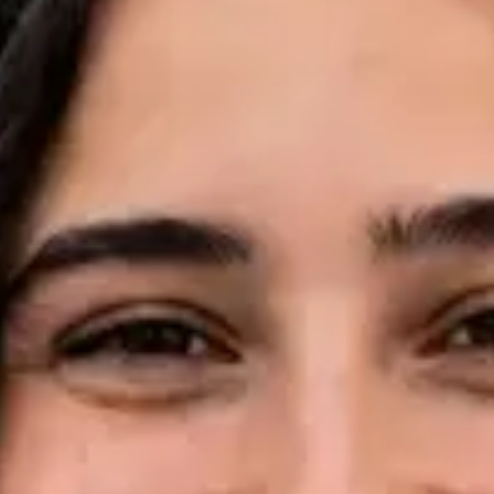
Idiomas
English, Portuguese, French
Ver perfil
Marcar consulta
Dr Pedro Santos — Oncologist, Global Health Portugal Dr
Pedro Santos — Oncologist at Global Health Portugal. Book an
online video consultation.
PT
Consulta de Oncologia
Dr Pedro Santos