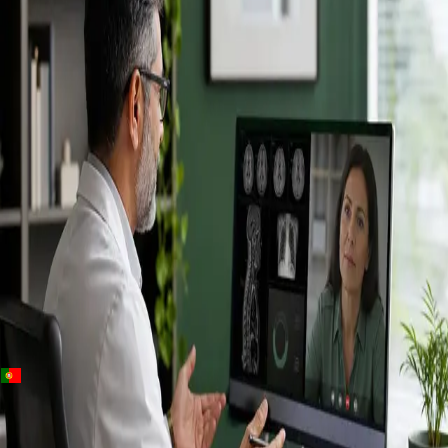
+
+
Portugal · Especialistas
Specialist
consultation