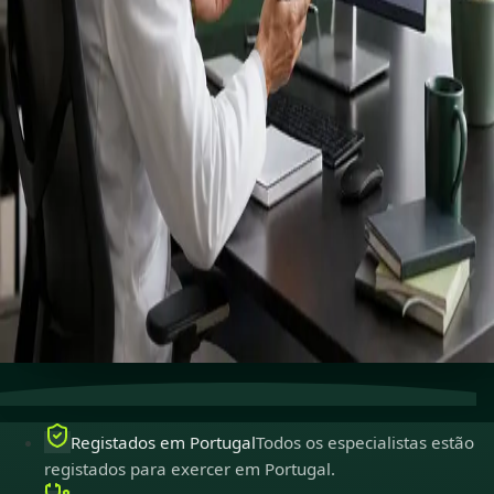
Connect with specialists across cardiology, dermatology,
nutrition and more.
Book specialist consultation
Ver perfis
Cuidados especializados
Conecte-se com especialistas
experientes online.
Registados em Portugal
Médicos registados para
exercer em Portugal.
Consultas seguras
Privadas, confidenciais e fáceis de
marcar.
Registados em Portugal
Todos os especialistas estão
registados para exercer em Portugal.