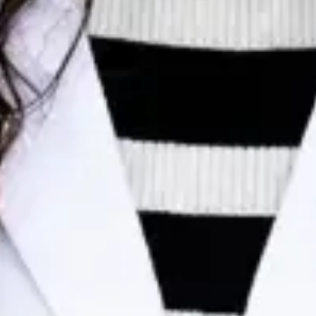
Dr Egas Moura — Paediatrician, Global Health Portugal Dr
Egas Moura — Paediatrician at Global Health Portugal. Book
an online video consultation.
PT
Consulta de Pediatria
Dr Egas Moura
Registo
· Verificado
OM | 34823
Colégio Especialidade Pediatria