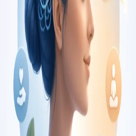
€150
Duration
30 min
Saiba mais
:
Consulta de Oncologia
Marcar consulta
Specialist
Consulta de Pediatria
Consulta com pediatra registado no Colégio de Pediatria da
Ordem dos Médicos. Avaliação especializada para condições
complexas, crónicas, e de desenvolvimento, por
videochamada.
From
€80