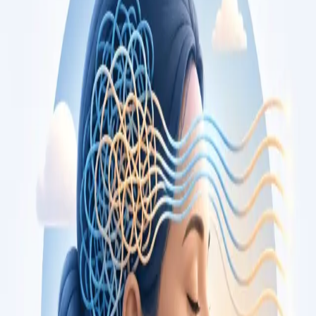
opiniões, por videochamada segura.
From
€79
Duration
15 min
Saiba mais
:
Consulta de Cardiologia
Marcar consulta
Specialist
Consulta de Oncologia
Segunda opinião independente sobre diagnóstico ou plano de
tratamento oncológico, com oncologista médico registado na
Ordem dos Médicos. Apoio também em cuidados paliativos.
Marque já.
From