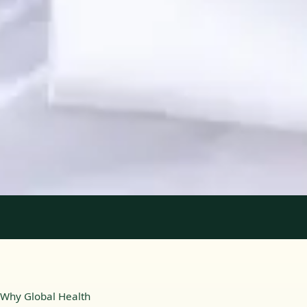
Registo
· Verificado
OPP | 31618
Idiomas
Portuguese, English
Ver perfil
Marcar consulta
1
/
2
Why Global Health