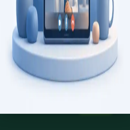
Saiba mais
:
Consulta de Psicologia
Marcar consulta
Specialist
Consulta de Psiquiatria
Consulta com psiquiatra registado na Ordem dos Médicos.
Avaliação psiquiátrica especializada, revisão de diagnóstico, e
gestão de saúde mental, por videochamada segura.
From
€150
Duration
45 min
Saiba mais
:
Consulta de Psiquiatria
Marcar consulta