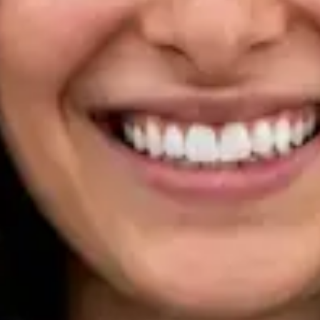
Registo
· Verificado
OM | 33133
Specialist Division
Idiomas
Portuguese, English
Ver perfil
Marcar consulta
Dra Ana Varges Gomes — Oncologist, Global Health Portugal
Dra Ana Varges Gomes — Oncologist at Global Health
Portugal. Book an online video consultation.
PT