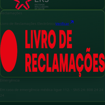
Reclamações
Livro de Reclamações Electrónico
Verificar
Emergência
Em caso de emergência médica ligue 112.
-
SNS 24: 808 24 24
24