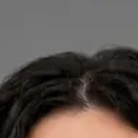
Dra. Ana Leal Neto — General Practitioner, Global Health
Portugal Dra. Ana Leal Neto — General Practitioner at Global
Health Portugal. Book an online video consultation.
PT
Cardiology, Dermatology, Nutrition
Dra. Ana Leal Neto
Registo
· Verificado
OM | 60410
Credentials
Sociedade Portuguesa de Cardiologia