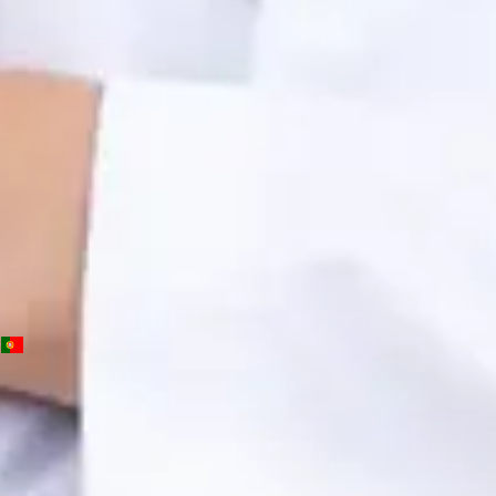
OM | 64572
General Division
Idiomas
Portuguese, English, Spanish
Ver perfil
Marcar consulta
PT
Consulta de Psicologia
Beatriz Carvalho