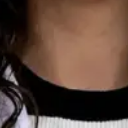
Consulta de Oncologia
Dra Ana Varges Gomes
Registo
· Verificado
OM | 44172
Colégio Especialidade Oncologia
Idiomas
English, Spanish, French, Portuguese
Ver perfil
Marcar consulta