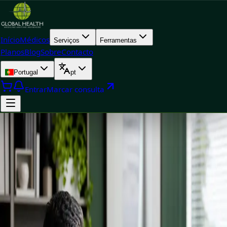
Início
Médicos
Serviços
Ferramentas
Planos
Blog
Sobre
Contacto
Portugal
pt
Entrar
Marcar consulta