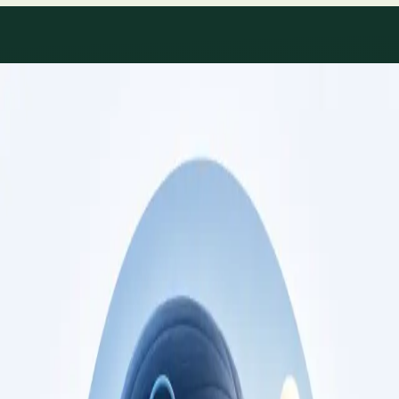
Áreas de especialidade
Consultas de especialidade
disponíveis
Perfis actualizados à medida que a equipa cresce.
Specialist
Consulta de Cardiologia
Consulta com cardiologista registado na Ordem
dos Médicos. Avaliação de risco cardiovascular,
gestão de doença cardíaca, e segundas