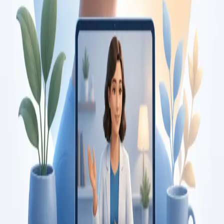
Duration
15 min
Saiba mais
:
Consulta de Pediatria
Marcar consulta
Specialist
Consulta de Psicologia
Consulta com psicóloga registada na Ordem dos Psicólogos
Portugueses. Avaliação psicológica e terapia baseada em
evidência, por videochamada segura. Marque já.
From
€120
Duration
45 min