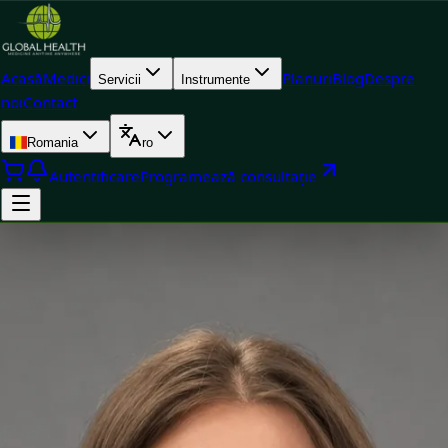
Acasă
Medici
Planuri
Blog
Despre
Servicii
Instrumente
noi
Contact
Romania
ro
Autentificare
Programează consultație
Doctor
Dr Alexandra Palaga — Pediatru, Global Health Romania Dr
Alexandra Palaga is a Pediatru registered in Romania. Book an
online consultation with Global Health.