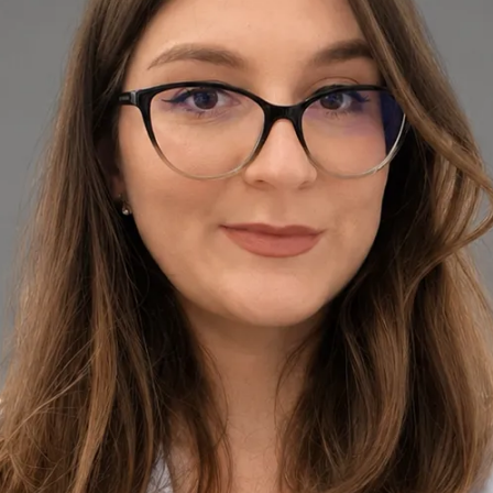
+
+
Înapoi la echipa din Romania
Profil medic
Dr Alexandra Palaga
Pediatru
Revizuiți detaliile profilului medicului, domeniile de consultație
și opțiunile de programare înainte de a stabili o întâlnire.