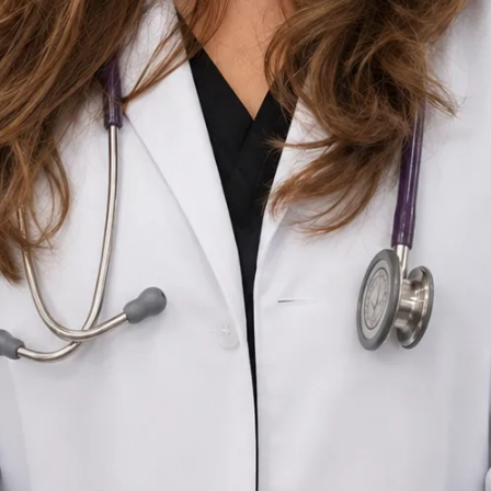
Pediatru
Romania
Romanian, English
Înregistrat în Romania
Consultație online disponibilă
Profil verificat
Alege interval cu Alexandra
Verificați înregistrarea
Pediatru
Consultații de medicină primară
Limbi
Romanian, English