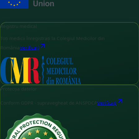
Registru medical
Toți medicii înregistrați la Colegiul Medicilor din
România
Verificați
Protecția datelor
Conform GDPR - supravegheat de ANSPDCP
Verificați