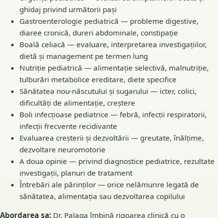
ghidaj privind următorii pași
Gastroenterologie pediatrică — probleme digestive,
diaree cronică, dureri abdominale, constipație
Boală celiacă — evaluare, interpretarea investigațiilor,
dietă și management pe termen lung
Nutriție pediatrică — alimentație selectivă, malnutriție,
tulburări metabolice ereditare, diete specifice
Sănătatea nou-născutului și sugarului — icter, colici,
dificultăți de alimentație, creștere
Boli infecțioase pediatrice — febră, infecții respiratorii,
infecții frecvente recidivante
Evaluarea creșterii și dezvoltării — greutate, înălțime,
dezvoltare neuromotorie
A doua opinie — privind diagnostice pediatrice, rezultate
investigații, planuri de tratament
Întrebări ale părinților — orice nelămurire legată de
sănătatea, alimentația sau dezvoltarea copilului
Abordarea sa:
Dr. Palaga îmbină rigoarea clinică cu o