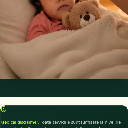
Medic pediatru specialist — evaluare pediatrică
complexă online
Aveți nevoie de o opinie pediatrică de specialitate sau de o
evaluare mai detaliată pentru o problemă de sănătate a
copilului? Pediatrul nostru autorizat CMR oferă consultații
video pentru cazuri care necesită analiză clinică aprofundată.
15 min
Alege interval
Medical disclaimer.
Toate serviciile sunt furnizate la nivel de