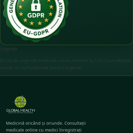
Urgență
În caz de urgență medicală sunați imediat la 112. Consultațiile
online nu sunt potrivite pentru urgențe.
Medicină oricând și oriunde. Consultații
medicale online cu medici înregistrați