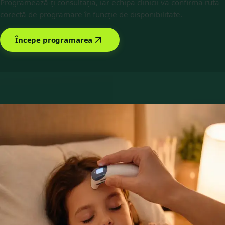
Programează-ți consultația, iar echipa clinicii va confirma ruta
corectă de programare în funcție de disponibilitate.
Începe programarea
Rezervă cu Dr Alexandra Palaga
Servicii oferite
Alege un serviciu pentru a vedea intervalele disponibile cu
Alexandra.
185 lei