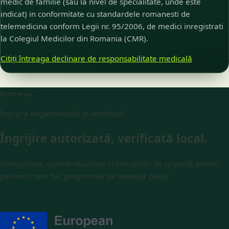
medic de familie (sau la nivel de specialitate, unde este
indicat) in conformitate cu standardele romanesti de
telemedicina conform Legii nr. 95/2006, de medici inregistrati
la Colegiul Medicilor din Romania (CMR).
Citiți întreaga declinare de responsabilitate medicală
Romania
Îngrijire reglementată și verificată
Îngrijire autorizată, verificată local.
Înregistrare, confidențialitate și îndrumări de urgență pentru
pacienții care fac programări pe această piață.