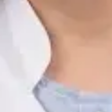
Idiomas
Spanish, English
Ver perfil
Reservar cita
Javier Villarte Betancor — Psychologist, Global Health Spain
Javier Villarte Betancor — Psychologist at Global Health Spain.
Book an online video consultation.
ES
Psicología Clínica
Javier Villarte Betancor