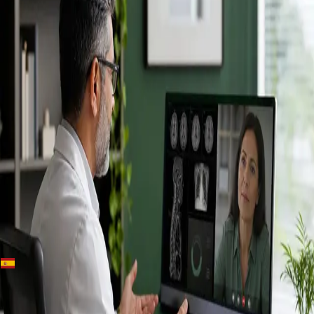
+
+
Spain · Especialistas
Conoce a
nuestros