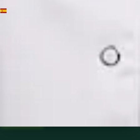
ES
Psiquiatría Especialista
Dra. Mónica Fabiana Cornejo Román
Registro
· Verificado
CGCOM | 64182
Idiomas
Spanish
Ver perfil
Reservar cita