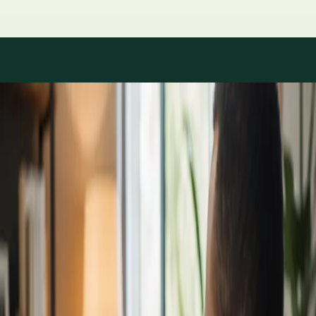
Áreas de especialidad
Consultas con especialistas
disponibles
Los perfiles se actualizan a medida que el equipo crece.
1
/
2
Specialist
Cardiología Especialista