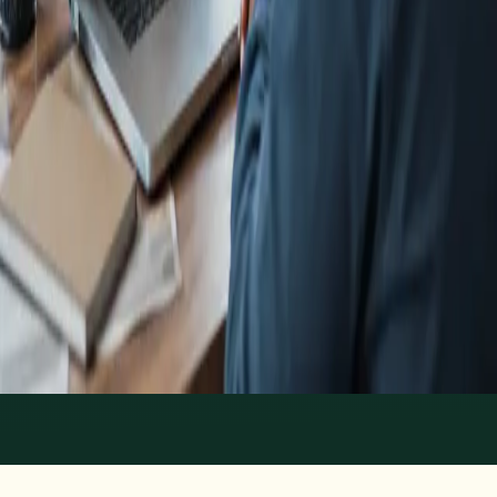
Más información
:
Psicología Clínica
Reservar cita
Specialist
Psiquiatría Especialista
From
€150
Duration
45 min
Más información
:
Psiquiatría Especialista
Reservar cita
1
/
2