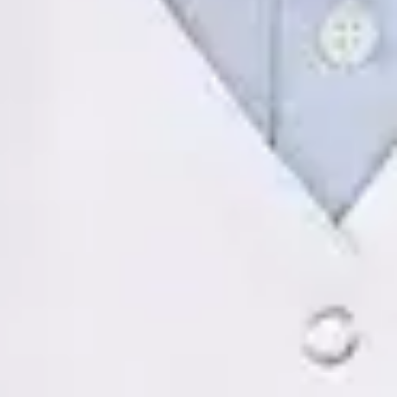
Registro
· Verificado
COP | AO14346
Idiomas
Spanish
Ver perfil
Reservar cita
Tomás Ruiz Palacios — Psychologist, Global Health Spain
Tomás Ruiz Palacios — Psychologist at Global Health Spain.
Book an online video consultation.
ES
Psicología Clínica
Tomás Ruiz Palacios