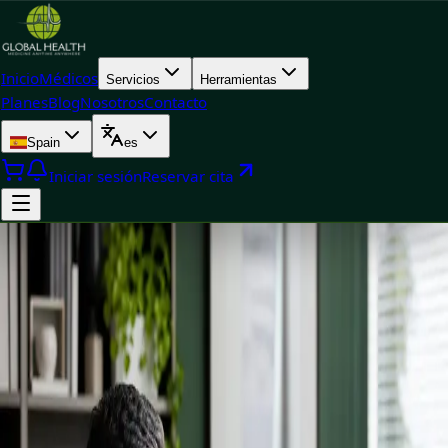
Inicio
Médicos
Servicios
Herramientas
Planes
Blog
Nosotros
Contacto
Spain
es
Iniciar sesión
Reservar cita