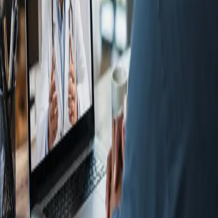
From
€70
Duration
15 min
Más información
:
Dermatología Especialista
Reservar cita
Specialist
Psicología Clínica
From
€120
Duration
45 min