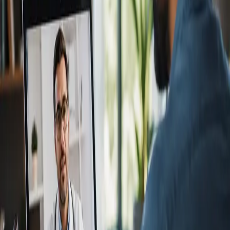
Más información
:
Consulta Diagnostico vascular
Reservar
cita
Specialist
Consulta Online Flebologia y Linfologia
From
€150
Duration
30 min
Más información
:
Consulta Online Flebologia y Linfologia
Reservar cita
Specialist
Dermatología Especialista