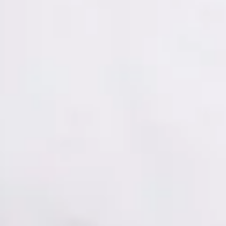
Registro
· Verificado
COP | MUO5691
Idiomas
Spanish, Italian
Ver perfil
Reservar cita
Dra. Mónica Fabiana Cornejo Román — Psychiatrist, Global
Health Spain Dra. Mónica Fabiana Cornejo Román —
Psychiatrist at Global Health Spain. Book an online video
consultation.