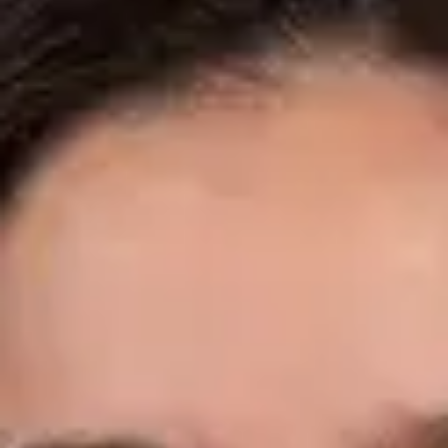
ES
Cardiología Especialista
Dr. Fidel Ernesto Mesa Prado
Registro
· Verificado
CGCOM | 292911355
Idiomas
Spanish, English
Ver perfil
Reservar cita