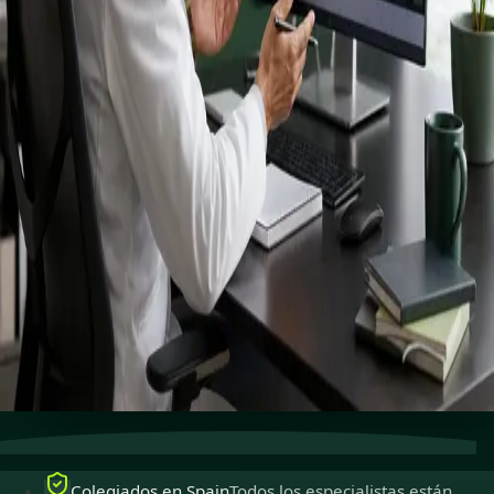
registrados
especialistas.
Especialistas colegiados para ejercer en Spain,
disponibles para consultas en línea seguras.
Ver perfiles
Reservar cita
Atención especializada
Conecta con especialistas con
experiencia en línea.
Colegiados en Spain
Médicos colegiados para ejercer
en Spain.
Consultas seguras
Privadas, confidenciales y fáciles de
reservar.
Colegiados en Spain
Todos los especialistas están