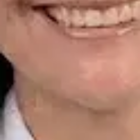
Ver perfil
Reservar cita
Dr. Alfredo del Valle Moreno Montañez — Dermatologist,
Global Health Spain Dr. Alfredo del Valle Moreno Montañez —
Dermatologist at Global Health Spain. Book an online video
consultation.
ES
Dermatología Especialista
Dr. Alfredo del Valle Moreno Montañez
Registro
· Verificado
CGCOM | 282885136