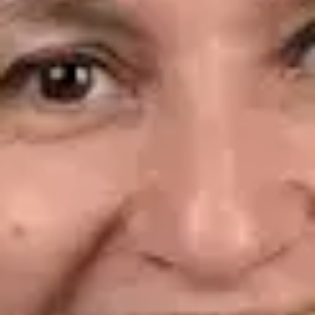
Dr. Leandro Wang — General Medicine Doctor, Global Health
Spain Dr. Leandro Wang — General Medicine Doctor at Global
Health Spain. Book an online video consultation.
ES
Consulta Diagnostico vascular, Consulta Online Flebologia y
Linfologia
Dr. Leandro Wang
Registro
· Verificado
CGCOM | 464628929
Idiomas
Spanish