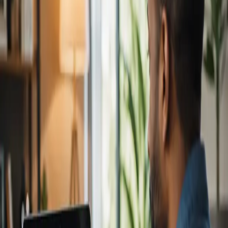
From
€79
Duration
15 min
Más información
:
Cardiología Especialista
Reservar cita
Specialist
Consulta Diagnostico vascular
From
€170
Duration
30 min